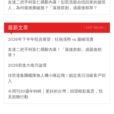
友達二把手柯富仁裸辭內幕！彭双浪親自找回來的接班
人，為何最後撕破臉？「落後群創」成最後稻草？
最新文章
/ HOT NEWS /
2026年下半年投資展望：狂熱漲勢 vs 嚴峻現實
友達二把手柯富仁裸辭內幕！「落後群創」成最後稻
草？
2026前進大南方論壇
佳世達集團艦隊無人機小隊起飛！鎖定美日頂級客戶切
入
今周刊30週年特輯｜更好的台灣：回望精彩風雲，預
見前瞻行動