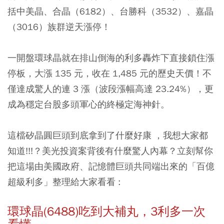
括
中美晶
、
合晶
（6182）、
台勝科
（3532）、
嘉晶
（3016）族群逆天漲停！
一開盤環球晶就在排山倒海的利多轟炸下直接鎖住漲
停板，大漲 135 元，收在 1,485 元的歷史天價！不
僅達成驚人的連 3 漲（波段漲幅高達 23.24%），更
成為穩定台股多頭軍心的終極定海神針。
這檔矽晶圓巨頭到底拿到了什麼好康 ，我想大家都
知道!!!？美光投資案背後有什麼驚人內幕？立刻幫你
把這場由美國政府、記憶體巨頭共同端出來的「百億
超級利多」整理給大家看看 :
環球晶(6488)吃到大補丸，3利多一次