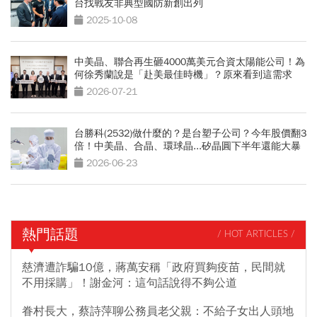
台找戰友非典型國防新創出列
2025-10-08
中美晶、聯合再生砸4000萬美元合資太陽能公司！為
何徐秀蘭說是「赴美最佳時機」？原來看到這需求
2026-07-21
台勝科(2532)做什麼的？是台塑子公司？今年股價翻3
倍！中美晶、合晶、環球晶...矽晶圓下半年還能大暴
漲？
2026-06-23
熱門話題
/ HOT ARTICLES /
慈濟遭詐騙10億，蔣萬安稱「政府買夠疫苗，民間就
不用採購」！謝金河：這句話說得不夠公道
眷村長大，蔡詩萍聊公務員老父親：不給子女出人頭地