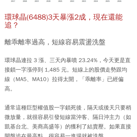
環球晶(6488)3天暴漲2成，現在還能
追？
離乖離率過高，短線容易震盪洗盤
環球晶連拉 3 漲、三天內暴噴 23.24%，今天更是直
接鎖一字漲停到 1,485 元。短線上的股價走勢跟均
線（MA5、MA10）拉得太開，「乖離率」已經偏
高。
通常這種巨型權值股一字鎖死後，隔天或後天只要稍
微放量，就很容易引發短線當沖客、隔日沖主力（如
凱基台北、美商高盛等）的獲利了結賣壓。如果直接
開盤追在最高點，很容易一進場就被洗盤。