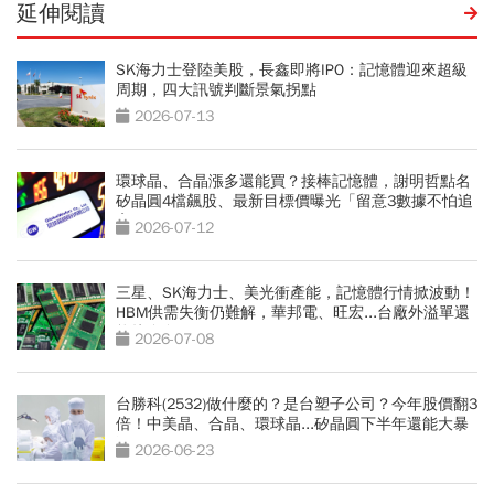
延伸閱讀
SK海力士登陸美股，長鑫即將IPO：記憶體迎來超級
周期，四大訊號判斷景氣拐點
2026-07-13
環球晶、合晶漲多還能買？接棒記憶體，謝明哲點名
矽晶圓4檔飆股、最新目標價曝光「留意3數據不怕追
高」
2026-07-12
三星、SK海力士、美光衝產能，記憶體行情掀波動！
HBM供需失衡仍難解，華邦電、旺宏...台廠外溢單還
能接多久？
2026-07-08
台勝科(2532)做什麼的？是台塑子公司？今年股價翻3
倍！中美晶、合晶、環球晶...矽晶圓下半年還能大暴
漲？
2026-06-23