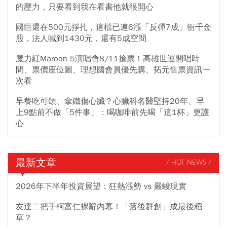
的壓力，只要看到我在看書他就很開心
國巨還在500元掙扎，這檔已連6漲「反彈7成」衝千金
股，法人喊到1430元，還有5成空間
魔力紅Maroon 5演唱會8/11搶票！高雄世運開唱時
間、票價座位圖、理想國會員優先購、拓元售票資訊一
次看
早餐吃可頌、拿鐵傷心臟？心臟科名醫堅持20年、早
上9點前不做「5件事」：喝咖啡前先喝「這1杯」更護
心
最新文章
/ HOT NEWS /
2026年下半年投資展望：狂熱漲勢 vs 嚴峻現實
友達二把手柯富仁裸辭內幕！「落後群創」成最後稻
草？