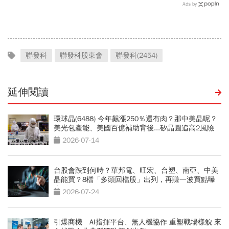
翻倍賺百億：鴻海、台達
當沖翻車、前7月飆百億…
Ads by
電...唯一金融股是它
違約交割後果「想貸款都
難」
聯發科
聯發科股東會
聯發科(2454)
延伸閱讀
環球晶(6488) 今年飆漲250％還有肉？那中美晶呢？
美光包產能、美國百億補助背後...矽晶圓追高2風險
2026-07-14
台股會跌到何時？華邦電、旺宏、台塑、南亞、中美
晶能買？8檔「多頭回檔股」出列，再賺一波買點曝
光
2026-07-24
引爆商機 AI指揮平台、無人機協作 重塑戰場樣貌 來