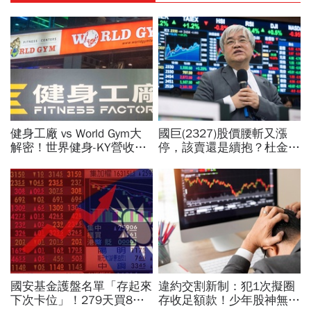
健身工廠 vs World Gym大
國巨(2327)股價腰斬又漲
解密！世界健身-KY營收大
停，該賣還是續抱？杜金龍
勝，獲利卻輸給柏文？教練
預言重演華城狂飆走勢「解
課、會籍…誰才是真正賺錢
套時間曝光」！群創、南亞
金雞母？
科也點名
國安基金護盤名單「存起來
違約交割新制：犯1次擬圈
下次卡位」！279天買8檔
存收足額款！少年股神無本