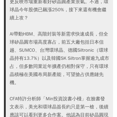
更反映市場重新看好矽晶圓產業景氣。不過，環
球晶今年股價已飆漲250%，接下來還有機會繼
續上攻？
AI帶動HBM、高階封裝等新需求快速成長，但全
球矽晶圓市場高度寡占，前五大廠包括日本信
越、SUMCO、台灣環球晶、德國Siltronic（環球
晶持有13.7%）以及韓國SK Siltron掌握逾九成市
占，但多數同業近年擴產仍相對保守，只有環球
晶積極在美國布局新產能，可望搶占供應鏈先
機。
CFA特許分析師「Min投資說書小棧」在臉書發
文表示，美光和環球晶簽長約只是第一槍，後續
應該可以看到更多合作案。他認為目前矽晶圓現