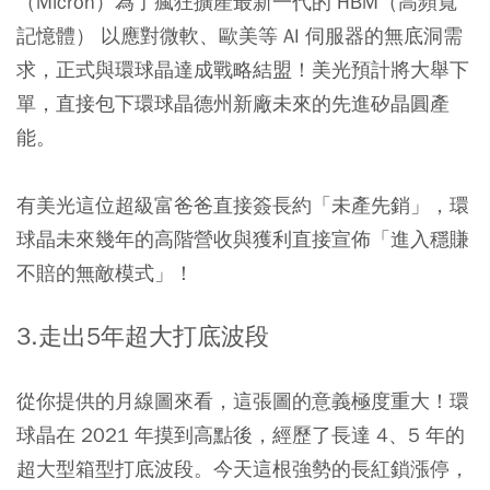
（Micron）為了瘋狂擴產最新一代的 HBM（高頻寬
記憶體） 以應對微軟、歐美等 AI 伺服器的無底洞需
求，正式與環球晶達成戰略結盟！美光預計將大舉下
單，直接包下環球晶德州新廠未來的先進矽晶圓產
能。
有美光這位超級富爸爸直接簽長約「未產先銷」，環
球晶未來幾年的高階營收與獲利直接宣佈「進入穩賺
不賠的無敵模式」！
3.走出5年超大打底波段
從你提供的月線圖來看，這張圖的意義極度重大！環
球晶在 2021 年摸到高點後，經歷了長達 4、5 年的
超大型箱型打底波段。今天這根強勢的長紅鎖漲停，