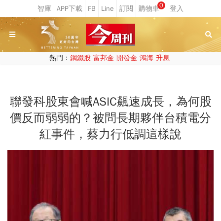
0
熱門：
鋼鐵股
富邦金
開發金
鴻海
升息
聯發科股東會喊ASIC飆速成長，為何股
價反而弱弱的？被問長期夥伴台積電分
紅事件，蔡力行低調這樣說