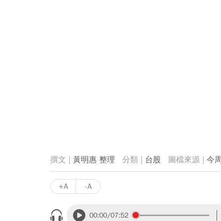
黃明惠 整理
台股
今
+A
-A
00:00
/07:52