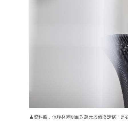
▲資料照，信驊林鴻明面對萬元股價淡定稱「是