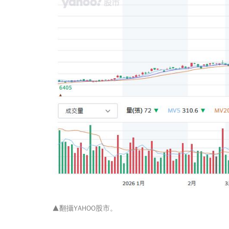
▲翻攝
YAHOO股市
。