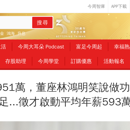
搜尋
金
鴻海
升息
生活
今周大耳朵 Podcast
富足今周起
幸福熟
存股助理
今周學堂
訂購優惠
活動報名
951萬，董座林鴻明笑說做
足...徵才啟動平均年薪593