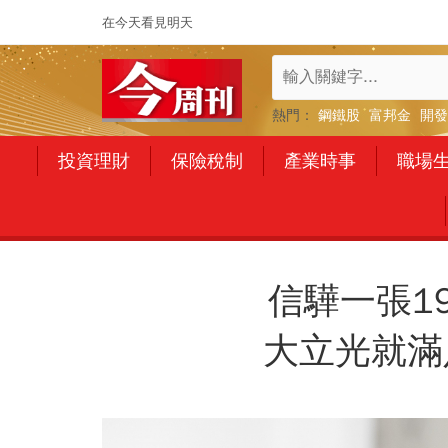
在今天看見明天
熱門：
鋼鐵股
富邦金
開發
投資理財
保險稅制
產業時事
職場
信驊一張1
大立光就滿