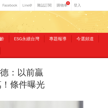
0
齡
ESG永續台灣
專題報導
今選頻道
功德：以前贏
萬！條件曝光