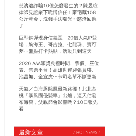
慈濟遭詐騙10億怎麼發生的？陳昱瑄
律師見證嚴下跪博信任！豪宅藏158
公斤黃金，洗錢手法曝光…慈濟回應
了
巨型鋼彈現身信義區！20個人氣IP登
場，航海王、哥吉拉、七龍珠、寶可
夢…盤點打卡熱點，活動只到這天
2026 AAA頒獎典禮時間、票價、座位
表、售票平台！高雄世運迎張員瑛、
池昌旭、金宣虎…卡司名單不斷更新
天氣／白海豚颱風最新路徑！北北基
桃「暴風圈侵襲率」出爐，這天估發
布海警，父親節會影響嗎？10日報先
看
最新文章
/ HOT NEWS /