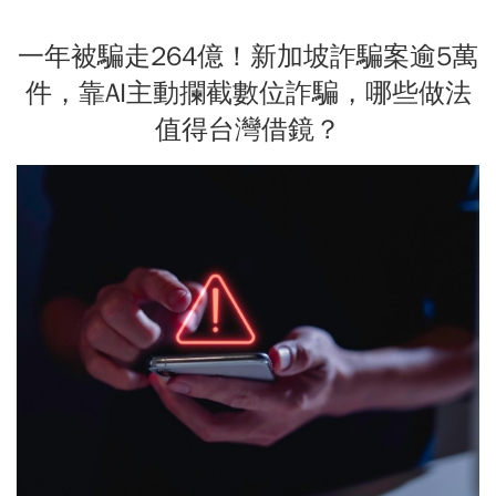
一年被騙走264億！新加坡詐騙案逾5萬
件，靠AI主動攔截數位詐騙，哪些做法
值得台灣借鏡？