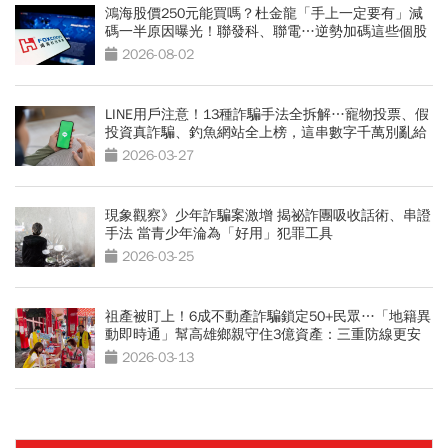
鴻海股價250元能買嗎？杜金龍「手上一定要有」減
碼一半原因曝光！聯發科、聯電…逆勢加碼這些個股
2026-08-02
LINE用戶注意！13種詐騙手法全拆解…寵物投票、假
投資真詐騙、釣魚網站全上榜，這串數字千萬別亂給
2026-03-27
現象觀察》少年詐騙案激增 揭祕詐團吸收話術、串證
手法 當青少年淪為「好用」犯罪工具
2026-03-25
祖產被盯上！6成不動產詐騙鎖定50+民眾…「地籍異
動即時通」幫高雄鄉親守住3億資產：三重防線更安
全
2026-03-13