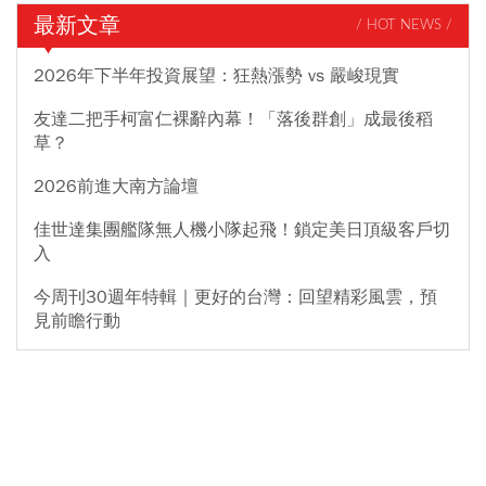
最新文章
/ HOT NEWS /
2026年下半年投資展望：狂熱漲勢 vs 嚴峻現實
友達二把手柯富仁裸辭內幕！「落後群創」成最後稻
草？
2026前進大南方論壇
佳世達集團艦隊無人機小隊起飛！鎖定美日頂級客戶切
入
今周刊30週年特輯｜更好的台灣：回望精彩風雲，預
見前瞻行動