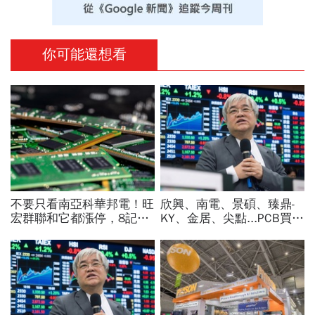
你可能還想看
不要只看南亞科華邦電！旺
欣興、南電、景碩、臻鼎-
宏群聯和它都漲停，8記憶
KY、金居、尖點...PCB買誰
體股各擁啥利多？華邦電法
最賺？杜金龍點名「這檔」
說時間就在今天，牛肉大塊
11月末升段首選，V轉反彈
嗎
最快