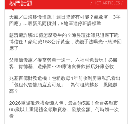
熱門話題
/ HOT ARTICLES /
天氣／白海豚慢慢跳！週日陸警有可能？氣象署「3字
回應」...最新風雨預測，8地區達停班課標準
慈濟遭詐騙10億怎麼發生的？陳昱瑄律師見證嚴下跪
博信任！豪宅藏158公斤黃金，洗錢手法曝光…慈濟回
應了
父親節優惠／麥當勞買一送一、六福村免費玩！必勝
客、肯德基、遊樂園…29家速食餐飲飯店好康必收
兆基百億財務危機！包租教母4年前收到房東私訊看出
「包租代管龍頭岌岌可危」：為何租約越多，風險越
高？
2026重陽敬老禮金懶人包，最高領5萬！全台各縣市
65歲以上重陽禮金領取資格、發放金額、何時領一次
看