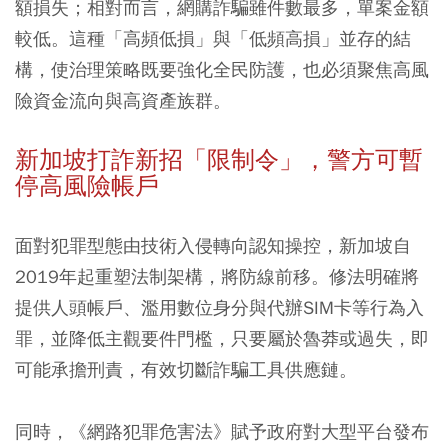
額損失；相對而言，網購詐騙雖件數最多，單案金額
較低。這種「高頻低損」與「低頻高損」並存的結
構，使治理策略既要強化全民防護，也必須聚焦高風
險資金流向與高資產族群。
新加坡打詐新招「限制令」，警方可暫
停高風險帳戶
面對犯罪型態由技術入侵轉向認知操控，新加坡自
2019年起重塑法制架構，將防線前移。修法明確將
提供人頭帳戶、濫用數位身分與代辦SIM卡等行為入
罪，並降低主觀要件門檻，只要屬於魯莽或過失，即
可能承擔刑責，有效切斷詐騙工具供應鏈。
同時，《網路犯罪危害法》賦予政府對大型平台發布