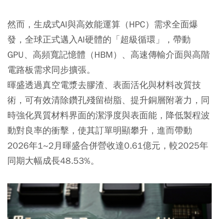
然而，生成式AI與高效能運算（HPC）需求全面爆
發，全球正式邁入AI硬體的「超級循環」，帶動
GPU、高頻寬記憶體（HBM）、高速傳輸介面與高階
電路板需求同步擴張。
暉盛透過真空電漿去膠渣、表面活化與材料改質技
術，可有效清除鑽孔殘留樹脂、提升銅層附著力，同
時強化異質材料界面的潔淨度與表面能，降低製程波
動對良率的衝擊，使其訂單明顯攀升，進而帶動
2026年1~2月暉盛合併營收達0.61億元，較2025年
同期大幅成長48.53%。