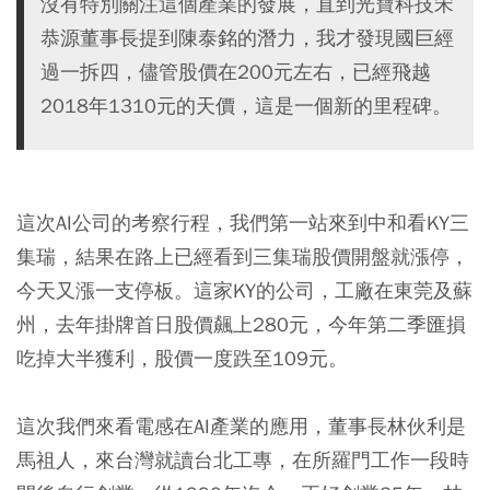
沒有特別關注這個產業的發展，直到光寶科技宋
恭源董事長提到陳泰銘的潛力，我才發現國巨經
過一拆四，儘管股價在200元左右，已經飛越
2018年1310元的天價，這是一個新的里程碑。
這次AI公司的考察行程，我們第一站來到中和看KY三
集瑞，結果在路上已經看到三集瑞股價開盤就漲停，
今天又漲一支停板。這家KY的公司，工廠在東莞及蘇
州，去年掛牌首日股價飆上280元，今年第二季匯損
吃掉大半獲利，股價一度跌至109元。
這次我們來看電感在AI產業的應用，董事長林伙利是
馬祖人，來台灣就讀台北工專，在所羅門工作一段時