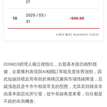
21
2025 / 03 /
10
-906.99
-4
31
今周刊 製作| BUSINESS TODAY
009803經理人楊立楷指出，台股基本面仍相對穩
健，企業獲利表現與AI相關訂單能見度依舊強勁，因
此短線回檔反而有助於籌碼沉澱與市場情緒降溫，且
緩漲急跌是牛市中相當常見的型態，尤其若回檔並非
由基本面惡化所引發，從中長線角度來看，往往都是
不錯的布局機會。