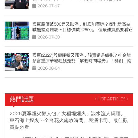
2026-07-17
國巨股價破500元又跌停，到底能買嗎？獲利新高被
喊無差別錯殺…目標價喊1250元、但最佳買點要看它
2026-07-30
國巨(2327)股價腰斬又漲停，該賣還是續抱？杜金龍
預言重演華城狂飆走勢「解套時間曝光」！群創、南
亞科也點名
2026-08-04
熱門話題
/ HOT ARTICLES /
2026夏季煙火懶人包／大稻埕煙火、淡水漁人碼頭、
東石海上煙火…全台花火施放時間、表演卡司、最佳觀
賞點必看