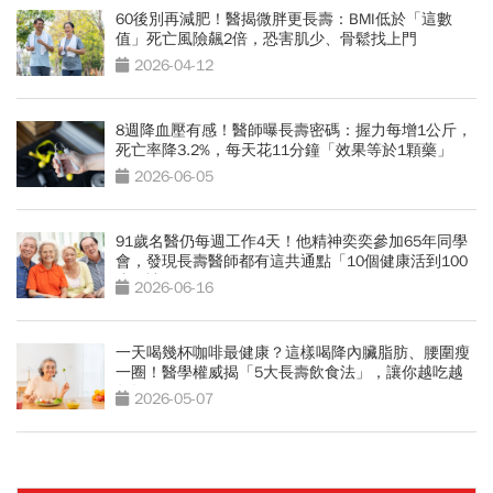
60後別再減肥！醫揭微胖更長壽：BMI低於「這數
值」死亡風險飆2倍，恐害肌少、骨鬆找上門
2026-04-12
8週降血壓有感！醫師曝長壽密碼：握力每增1公斤，
死亡率降3.2%，每天花11分鐘「效果等於1顆藥」
2026-06-05
91歲名醫仍每週工作4天！他精神奕奕參加65年同學
會，發現長壽醫師都有這共通點「10個健康活到100
歲秘訣」
2026-06-16
一天喝幾杯咖啡最健康？這樣喝降內臟脂肪、腰圍瘦
一圈！醫學權威揭「5大長壽飲食法」，讓你越吃越
年輕
2026-05-07