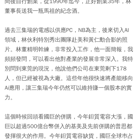
間後自行創業，從1990年迄今，正好創業35年，林
董事長送我一瓶馬祖的紀念酒。
過去三集瑞的電感以供應PC，NB為主，後來切入AI
領域，林伙利特別秀出團隊赴美和黃仁勳合影的照
片。林董精明幹練，非常投入工作，他一面簡報，我
頻頻發問，可以看出他對產業的發展非常深入。我特
別問到東莞的現況，他說他們公司在東莞剩下178
人，但已經被視為大廠。這些年他很快速將產能移向
Ai應用，讓三集瑞今年仍然可以維持賺一個股本的實
力。
這個時候回頭看國巨的併購，今年鉭質電容大漲，國
巨以超過500億台幣併入的基美及先前併購的普思都
發揮很大的作用。今年鉭質電容缺貨，國巨全球巿占