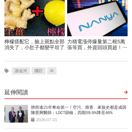
謝金河
國巨
AI
延伸閱讀
肺癌連21年奪命第一！空污、燒香、家族史都是成因
陳晉興醫師：LDCT篩檢，四期59.9%降至46%
2026-07-21