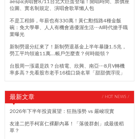
aespa演唱會8/11台北大巨蛋登場！開唱時間、票價座
位圖、實名制規定、演唱會歌單懶人包
不是工程師，年薪也有330萬！黃仁勳指路4種金飯
碗：免大學畢、人人有機會過優渥生活…AI時代搶手職
業曝光
新制勞退分紅來了！新制勞退基金上半年暴賺1.5兆，
勞工平均領逾11萬...帳戶怎麼查？何時能領？
台股周一漲還是跌？台積電、欣興、南亞…8月V轉機
率多高？先看股市老手16檔口袋名單「甜甜價浮現」
最新文章
/ HOT NEWS /
2026年下半年投資展望：狂熱漲勢 vs 嚴峻現實
友達二把手柯富仁裸辭內幕！「落後群創」成最後稻
草？