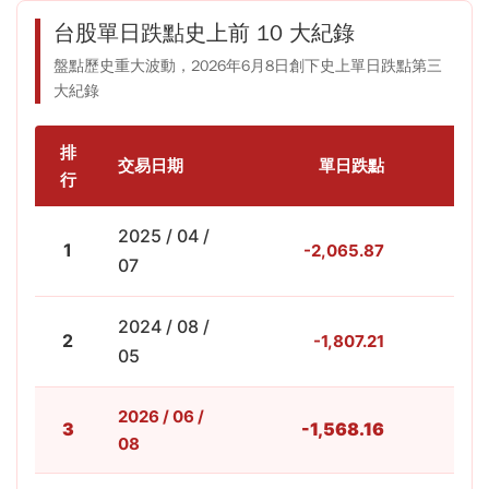
台股單日跌點史上前 10 大紀錄
盤點歷史重大波動，2026年6月8日創下史上單日跌點第三
大紀錄
排
交易日期
單日跌點
跌幅
行
2025 / 04 /
1
-2,065.87
-9
07
2024 / 08 /
2
-1,807.21
-8
05
2026 / 06 /
3
-1,568.16
-3
08