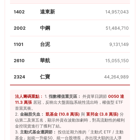
遠東新
1402
14,957,043
中鋼
2002
51,484,710
台泥
1101
9,131,149
華航
2610
15,055,150
仁寶
2324
44,264,989
法人籌碼重點：
1.
指數權值重災區：
外資單日調節
0050 達
11.3 萬張
居冠，反映出大盤面臨系統性流出時，權值型 ETF
首當其衝。
2.
金融股失血：
凱基金 (10.8 萬張)
與
富邦金 (3.8 萬張)
分
佔第二及第五名，顯示外資在波動加劇時，對高流動性的權利
金控現貨進行了獲利了結。
3.
主動式基金遭調節：
投信近期力推的「主動式 ETF / 主動
基金」如統一升級50、統一台股增長，亦出現大額的法人淨