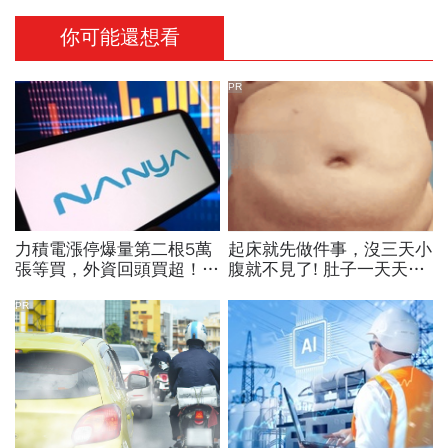
你可能還想看
PR
力積電漲停爆量第二根5萬
起床就先做件事，沒三天小
張等買，外資回頭買超！華
腹就不見了! 肚子一天天變
邦電、南亞科、旺宏都狂飆
小！
選誰：關鍵要看這數字
PR