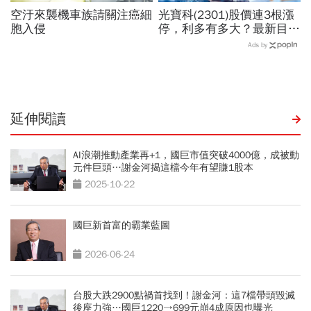
空汙來襲機車族請關注癌細
光寶科(2301)股價連3根漲
胞入侵
停，利多有多大？最新目標
價還有近5成甜頭！達人5
Ads by
字心法：「這價位」可攻可
守
延伸閱讀
AI浪潮推動產業再+1，國巨市值突破4000億，成被動
元件巨頭…謝金河揭這檔今年有望賺1股本
2025-10-22
國巨新首富的霸業藍圖
2026-06-24
台股大跌2900點禍首找到！謝金河：這7檔帶頭毀滅
後座力強…國巨1220→699元崩4成原因也曝光