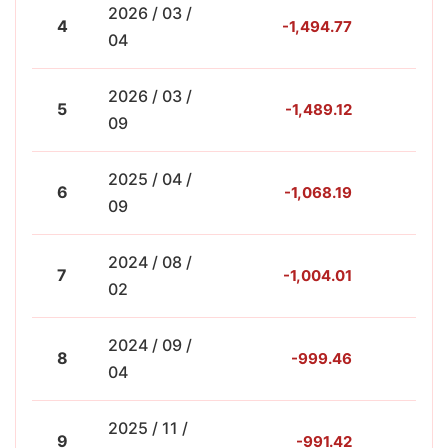
2026 / 03 /
4
-1,494.77
-4
04
2026 / 03 /
5
-1,489.12
-4
09
2025 / 04 /
6
-1,068.19
-5
09
2024 / 08 /
7
-1,004.01
-4
02
2024 / 09 /
8
-999.46
-4
04
2025 / 11 /
9
-991.42
-