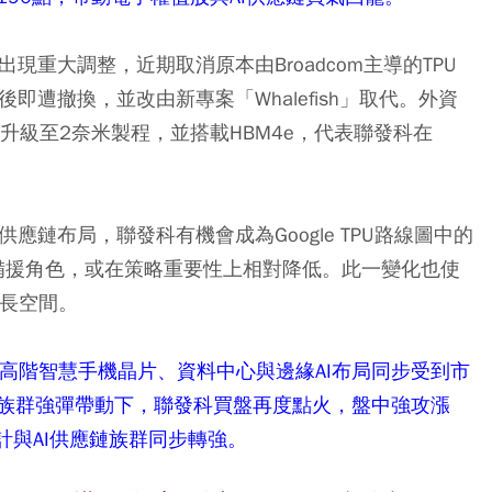
略出現重大調整，近期取消原本由Broadcom主導的TPU
月後即遭撤換，並改由新專案「Whalefish」取代。外資
h」將升級至2奈米製程，並搭載HBM4e，代表聯發科在
9供應鏈布局，聯發科有機會成為Google TPU路線圖中的
轉為備援角色，或在策略重要性上相對降低。此一變化也使
成長空間。
加上高階智慧手機晶片、資料中心與邊緣AI布局同步受到市
族群強彈帶動下，聯發科買盤再度點火，盤中強攻漲
計與AI供應鏈族群同步轉強。