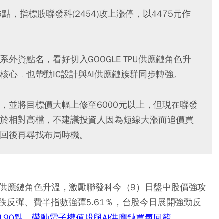
66點，指標股聯發科(2454)攻上漲停，以4475元作
外資點名，看好切入GOOGLE TPU供應鏈角色升
心，也帶動IC設計與AI供應鏈族群同步轉強。
，並將目標價大幅上修至6000元以上，但現在聯發
於相對高檔，不建議投資人因為短線大漲而追價買
回後再尋找布局時機。
e TPU供應鏈角色升溫，激勵聯發科今（9）日盤中股價強攻
反彈、費半指數強彈5.61％，台股今日展開強勁反
90點，帶動電子權值股與AI供應鏈買氣回籠。