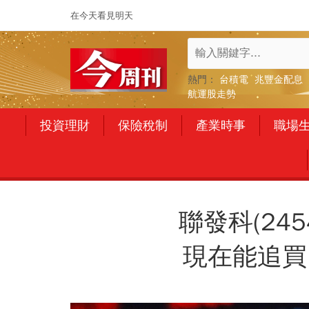
在今天看見明天
熱門：
台積電
兆豐金配息
航運股走勢
投資理財
保險稅制
產業時事
職場
聯發科(24
現在能追買