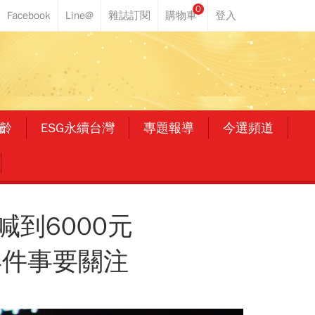
0
齡
ESG永續台灣
專題報導
今選頻道
喊到6000元
4件事要關注