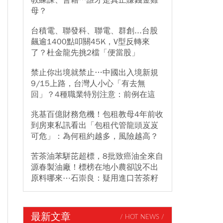
教練課、會籍…誰才是真正賺錢金雞
母？
台積電、聯發科、聯電、群創...台股
飆逾1400點叩關45K，V型反轉來
了？杜金龍先挑2檔「便當股」
禁止你出境就禁止…中國出入境新規
9/15上路，台灣人小心「有去無
回」？4種職業特別注意：前例在這
兆基百億財務危機！包租教母4年前收
到房東私訊看出「包租代管龍頭岌岌
可危」：為何租約越多，風險越高？
苦茶油苯駢芘超標，8批致癌油全來自
源春製油廠！標榜在地小農卻說不出
原料哪來⋯石崇良：疑用進口苦茶籽
最新文章
/ HOT NEWS /