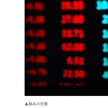
▲圖為示意圖