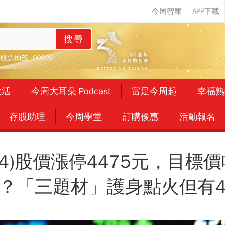
搜尋
股票抽籤
00929
生活
今周大耳朵 Podcast
富足今周起
幸福熟
存股助理
今周學堂
訂購優惠
活動報名
54)股價漲停4475元，目標價
？「三題材」護身點火但有