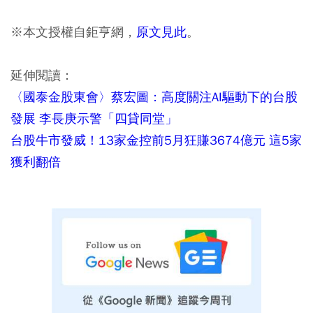
※本文授權自鉅亨網，
原文見此
。
延伸閱讀：
〈國泰金股東會〉蔡宏圖：高度關注AI驅動下的台股
發展 李長庚示警「四貸同堂」
台股牛市發威！13家金控前5月狂賺3674億元 這5家
獲利翻倍