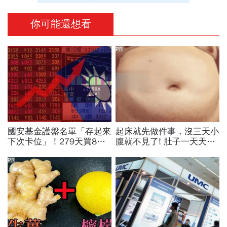
你可能還想看
PR
國安基金護盤名單「存起來
起床就先做件事，沒三天小
下次卡位」！279天買8檔
腹就不見了! 肚子一天天變
翻倍賺百億：鴻海、台達
小！
電...唯一金融股是它
PR