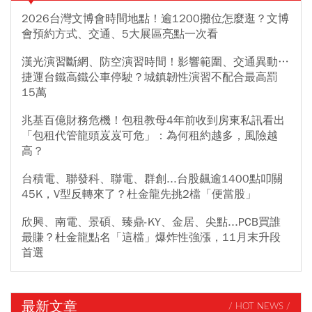
2026台灣文博會時間地點！逾1200攤位怎麼逛？文博
會預約方式、交通、5大展區亮點一次看
漢光演習斷網、防空演習時間！影響範圍、交通異動…
捷運台鐵高鐵公車停駛？城鎮韌性演習不配合最高罰
15萬
兆基百億財務危機！包租教母4年前收到房東私訊看出
「包租代管龍頭岌岌可危」：為何租約越多，風險越
高？
台積電、聯發科、聯電、群創...台股飆逾1400點叩關
45K，V型反轉來了？杜金龍先挑2檔「便當股」
欣興、南電、景碩、臻鼎-KY、金居、尖點...PCB買誰
最賺？杜金龍點名「這檔」爆炸性強漲，11月末升段
首選
最新文章
/ HOT NEWS /