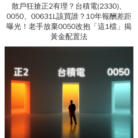
散戶狂搶正2有理？台積電(2330)、
0050、00631L該買誰？10年報酬差距
曝光！老手放棄0050改抱「這1檔」揭
黃金配置法