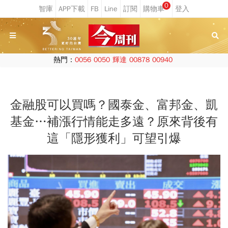
0
熱門：
0056
0050
輝達
00878
00940
金融股可以買嗎？國泰金、富邦金、凱
基金…補漲行情能走多遠？原來背後有
這「隱形獲利」可望引爆