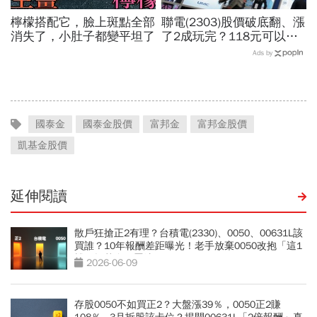
檸檬搭配它，臉上斑點全部
聯電(2303)股價破底翻、漲
消失了，小肚子都變平坦了
了2成玩完？118元可以
買？展望大好為何外資2天
Ads by
賣超5.7萬張，可能原因曝
光
國泰金
國泰金股價
富邦金
富邦金股價
凱基金股價
延伸閱讀
散戶狂搶正2有理？台積電(2330)、0050、00631L該
買誰？10年報酬差距曝光！老手放棄0050改抱「這1
檔」揭黃金配置法
2026-06-09
存股0050不如買正2？大盤漲39％，0050正2賺