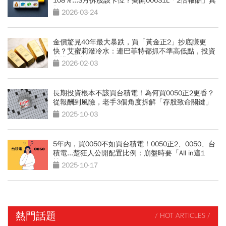
108％...3月拆股該卡位？揭開00631L「2倍報酬」真
相
2026-03-24
金價驚見40年最大暴跌，買「黃金正2」抄底賺更
快？艾蜜莉潑冷水：連巴菲特都抓不準高低點，投資
必懂2件事
2026-02-03
長期投資根本不該買台積電！為何買0050正2更香？
從報酬到風險，老手3個角度拆解「存股致命關鍵」
2025-10-03
5年內，買0050不如買台積電！0050正2、0050、台
積電...楚狂人公開配置比例：崩盤時要「All in這1
檔」
2025-10-17
熱門話題
/ HOT ARTICLES /