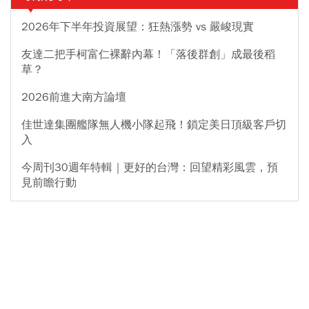
2026年下半年投資展望：狂熱漲勢 vs 嚴峻現實
友達二把手柯富仁裸辭內幕！「落後群創」成最後稻
草？
2026前進大南方論壇
佳世達集團艦隊無人機小隊起飛！鎖定美日頂級客戶切
入
今周刊30週年特輯｜更好的台灣：回望精彩風雲，預
見前瞻行動