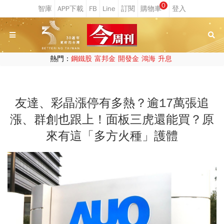
0
熱門：
鋼鐵股
富邦金
開發金
鴻海
升息
友達、彩晶漲停有多熱？逾17萬張追
漲、群創也跟上！面板三虎還能買？原
來有這「多方火種」護體