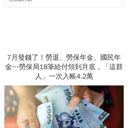
7月發錢了！勞退、勞保年金、國民年
金…勞保局18筆給付領到月底，「這群
人」一次入帳4.2萬