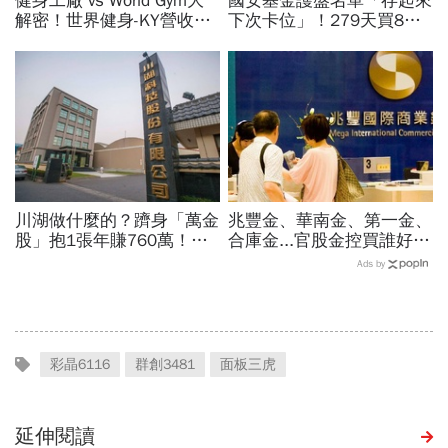
健身工廠 vs World Gym大
國安基金護盤名單「存起來
解密！世界健身-KY營收大
下次卡位」！279天買8檔
勝，獲利卻輸給柏文？教練
翻倍賺百億：鴻海、台達
課、會籍…誰才是真正賺錢
電...唯一金融股是它
金雞母？
川湖做什麼的？躋身「萬金
兆豐金、華南金、第一金、
股」抱1張年賺760萬！傳
合庫金...官股金控買誰好？
產鐵工廠如何翻身「只有兩
達人點名這檔「價差填息雙
Ads by
根鐵憑什麼賣這麼貴」？
冠王」，除息日、發息日先
看
彩晶6116
群創3481
面板三虎
延伸閱讀