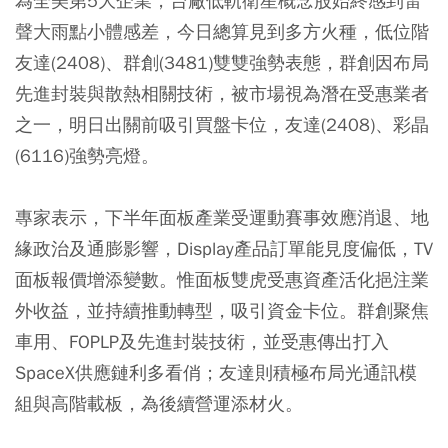
為全美第5大企業，台廠低軌衛星概念股始終感到雷
聲大雨點小體感差，今日總算見到多方火種，低位階
友達(2408)、群創(3481)雙雙強勢表態，群創因布局
先進封裝與散熱相關技術，被市場視為潛在受惠業者
之一，明日出關前吸引買盤卡位，友達(2408)、彩晶
(6116)強勢亮燈。
專家表示，下半年面板產業受運動賽事效應消退、地
緣政治及通膨影響，Display產品訂單能見度偏低，TV
面板報價增添變數。惟面板雙虎受惠資產活化挹注業
外收益，並持續推動轉型，吸引資金卡位。群創聚焦
車用、FOPLP及先進封裝技術，並受惠傳出打入
SpaceX供應鏈利多看俏；友達則積極布局光通訊模
組與高階載板，為後續營運添材火。