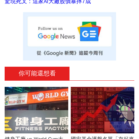
驚現死叉：這家AI大廠股價暴摔7成
你可能還想看