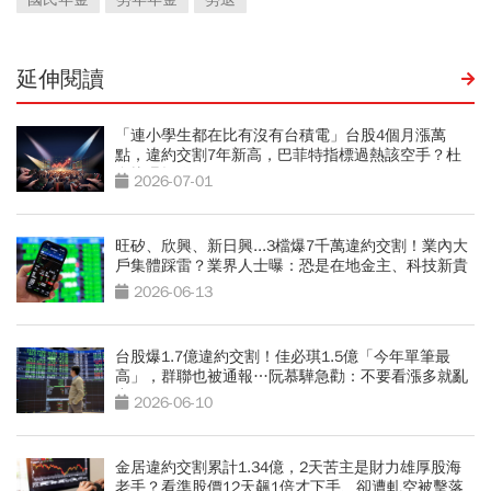
延伸閱讀
「連小學生都在比有沒有台積電」台股4個月漲萬
點，違約交割7年新高，巴菲特指標過熱該空手？杜
金龍曝操作
2026-07-01
旺矽、欣興、新日興...3檔爆7千萬違約交割！業內大
戶集體踩雷？業界人士曝：恐是在地金主、科技新貴
2026-06-13
台股爆1.7億違約交割！佳必琪1.5億「今年單筆最
高」，群聯也被通報…阮慕驊急勸：不要看漲多就亂
空
2026-06-10
金居違約交割累計1.34億，2天苦主是財力雄厚股海
老手？看準股價12天飆1倍才下手、卻遭軋空被擊落