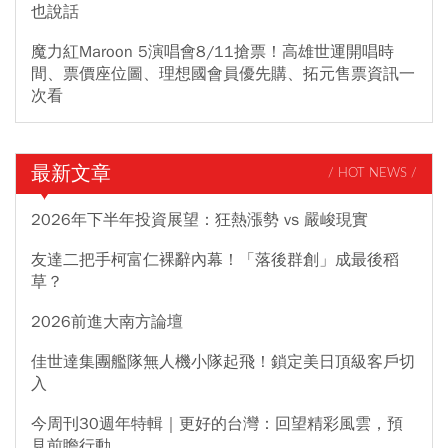
也說話
魔力紅Maroon 5演唱會8/11搶票！高雄世運開唱時
間、票價座位圖、理想國會員優先購、拓元售票資訊一
次看
最新文章
/ HOT NEWS /
2026年下半年投資展望：狂熱漲勢 vs 嚴峻現實
友達二把手柯富仁裸辭內幕！「落後群創」成最後稻
草？
2026前進大南方論壇
佳世達集團艦隊無人機小隊起飛！鎖定美日頂級客戶切
入
今周刊30週年特輯｜更好的台灣：回望精彩風雲，預
見前瞻行動