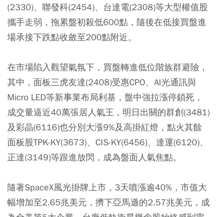
(2330)、聯發科(2454)、台達電(2308)等大型權值股
攜手走弱，拖累盤初殺低600點，隨後在低接買盤進
場承接下跌點收斂至200點附近。
在市場陷入觀望氣氛下，買盤轉進低位階族群避險，
其中，面板三虎友達(2408)受惠CPO、AI光通訊與
Micro LED等新事業布局利基，盤中強拉漲停鎖死，
成交量逼近40萬張居人氣王，明日出關的群創(3481)
及彩晶(6116)也分別大漲9%及高掛紅燈，點火其餘
面板股TPK-KY(3673)、CIS-KY(6456)、達運(6120)、
正達(3149)等跟進放閃，成為盤面人氣焦點。
隨著SpaceX風光掛牌上市，3天噴漲逾40%，市值大
幅增加至2.65兆美元，擠下亞馬遜的2.57兆美元，成