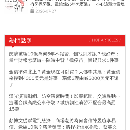
有勞保勞退、最燒錢25年怎麼過」：小心這顆地雷燒
光存款
2026-07-27
熱門話題
/ HOT ARTICLES /
慈濟被騙10億為何5年不報警、錢找到才認？他好奇：
當年財報怎麼編…陳時中背「擋疫苗」黑鍋只求1件事
金價準備北上？黃金現在可以買？大佛李其展：黃金價
格摸到4300美元是好事！瑞銀3理由喊5000美元不遠
了
漢光演習斷網、防空演習時間！影響範圍、交通異動…
捷運台鐵高鐵公車停駛？城鎮韌性演習不配合最高罰
15萬
顏博文從聯電到慈濟，商場老將為何會信陳昱瑄李易
儒、豪給10億？慈濟發聲：將捍衛信眾捐款、蔡英文