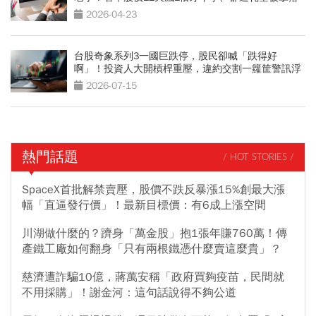
2026-04-23
台股奇象系列3一國巨跌停，股民卻喊「跌得好
啊」！投資人大開槓桿重壓，違約交割一籮筐警訊浮
現
2026-07-15
熱門話題
/ HOT STORIES /
SpaceX首批解禁賣壓，股價不跌反暴漲15%創最大漲
幅「直逼發行價」！最新目標價：有6成上漲空間
川湖做什麼的？躋身「萬金股」抱1張年賺760萬！傳
產鐵工廠如何翻身「只有兩根鐵憑什麼賣這麼貴」？
慈濟遭詐騙10億，蔣萬安稱「政府買夠疫苗，民間就
不用採購」！謝金河：這句話說得不夠公道