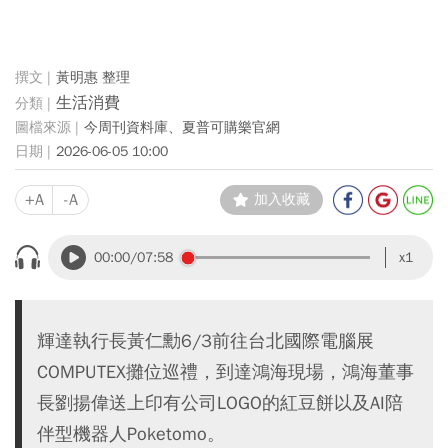
黃明惠 整理
生活消費
今周刊資料庫、夏普可購樂官網
2026-06-05 10:00
+A
-A
加入收藏
00:00
/07:58
x1
輝達執行長黃仁勳6/3前往台北國際電腦展
COMPUTEX攤位巡禮，到達鴻海現場，鴻海董事
長劉揚偉送上印有公司LOGO的紅豆餅以及AI陪
伴型機器人Poketomo。