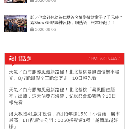
2026-06-03
影／他拿錢包給黃仁勳簽名慘變散財童子？千元鈔全
給Show Girl結局神反轉，網熱議：根本賺翻了！
2026-06-05
熱門話題
/ HOT ARTICLES /
天氣／白海豚颱風最新路徑！北北基桃暴風圈侵襲率曝
光、8/7颱風假？三颱怎麼走，10日報先看
天氣／白海豚颱風最新路徑！北北基桃「暴風圈侵襲
率」出爐，這天估發布海警，父親節會影響嗎？10日
報先看
淡大教授41歲才投資，靠1招年賺15％！小資族「勝率
最高」ETF配置法公開：0050搭配這1種「越簡單越好
賺」