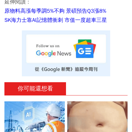
延伸閱讀：
原物料高漲每季調5%不夠 景碩預告Q3漲8%
SK海力士靠AI記憶體衝刺 市值一度超車三星
你可能還想看
PR