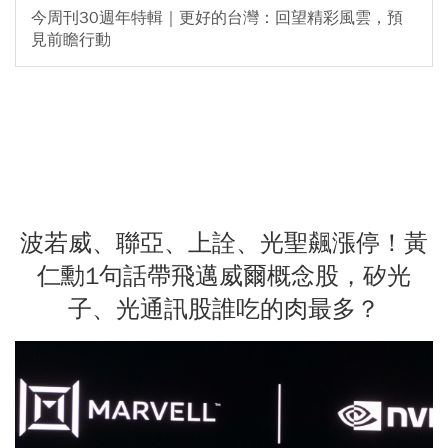
今周刊30週年特輯｜更好的台灣：回望精彩風雲，預
見前瞻行動
波若威、聯亞、上詮、光聖飆漲停！黃
仁勳1句話帶飛邁威爾概念股，矽光
子、光通訊股誰吃的肉最多？