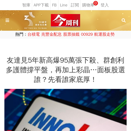
0
熱門：
台積電
兆豐金配息
股票抽籤
00929
航運股走勢
友達見5年新高爆95萬張下殺、群創利
多護體撐平盤，再加上彩晶…面板股選
誰？先看誰家底厚！