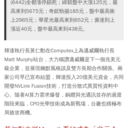
(6442)全都漲停鎖死；緯穎盤中大漲125元，最
高來到5675元；奇鋐勁揚185元，盤中最高衝
上2965元；華星光最高來到652元；廣達則上
漲近40元，盤中最高來到438元。
輝達執行長黃仁勳在Computex上為邁威爾執行長
Matt Murphy站台，大力稱讚邁威爾是下一個兆美元
級企業，並展現幽默風格談及雙方長期合作關係。兩
家公司早已宣布結盟，輝達投入20億美元資金，共同
開發NVLink Fusion技術，打造分散式異質性資料中
心。隨著AI算力需求爆發，銅纜與光通訊並存的過渡
階段來臨，CPO光學技術成為新戰場，台廠也積極布
局搶攻商機。