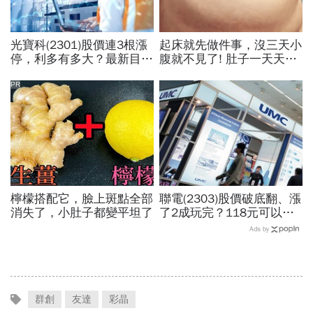
光寶科(2301)股價連3根漲
起床就先做件事，沒三天小
停，利多有多大？最新目標
腹就不見了! 肚子一天天變
價還有近5成甜頭！達人5
小！
字心法：「這價位」可攻可
PR
守
檸檬搭配它，臉上斑點全部
聯電(2303)股價破底翻、漲
消失了，小肚子都變平坦了
了2成玩完？118元可以
買？展望大好為何外資2天
Ads by
賣超5.7萬張，可能原因曝
光
群創
友達
彩晶