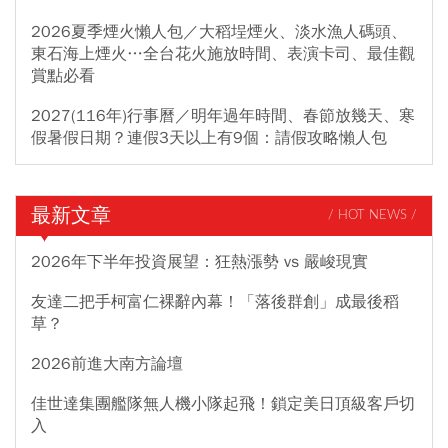
2026夏季煙火懶人包／大稻埕煙火、淡水漁人碼頭、
東石海上煙火…全台花火施放時間、表演卡司、最佳觀
賞點必看
2027(116年)行事曆／明年過年時間、春節放幾天、寒
假暑假日期？連假3天以上有9個：請假攻略懶人包
最新文章
/ HOT NEWS /
2026年下半年投資展望：狂熱漲勢 vs 嚴峻現實
友達二把手柯富仁裸辭內幕！「落後群創」成最後稻
草？
2026前進大南方論壇
佳世達集團艦隊無人機小隊起飛！鎖定美日頂級客戶切
入