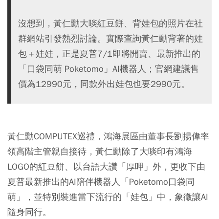
沒想到，黃仁勳大啖紅豆餅、背娃包的照片在社
群網站引發熱烈討論。實際查詢黃仁勳背著的娃
包＋娃娃，正是夏普7/1即將開賣、最新推出的
「口袋同萌 Poketomo」AI機器人；官網建議售
價為12990元，同款外出娃包也要2990元。
黃仁勳COMPUTEX巡禮，鴻海展區由董事長劉揚偉率
領高階主管親自接待，黃仁勳除了大啖印有鴻海
LOGO的紅豆餅、以台語大讚「厚呷」外，更收下由
夏普最新推出的AI陪伴機器人「Poketomo口袋同
萌」，並特別裝進當下流行的「娃包」中，象徵讓AI
隨身同行。