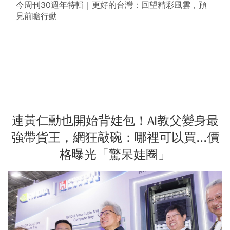
今周刊30週年特輯｜更好的台灣：回望精彩風雲，預
見前瞻行動
連黃仁勳也開始背娃包！AI教父變身最
強帶貨王，網狂敲碗：哪裡可以買...價
格曝光「驚呆娃圈」