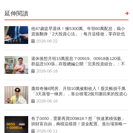
延伸閱讀
他47歲提早退休！擁5300萬、年領60萬配息，揭小
資族翻身「2大投資心法」：每月這樣做，零存款也
能滾出2千萬
2026-06-22
退休後想月領15萬股息？00919、00918各120張、
群益證100張...存股總編公開「完美投資組合」：不
盯盤睡覺也照賺
2026-06-18
蕭煌奇擁6間房、月領10萬被動收入！股災帳損千萬
「3天蒸發一棟房」，靠台積電2個月賺回來的投資心
法
2026-06-16
有了0050，需要再買009816？想「快速累積張數」
拚財富自由，兩檔這樣搭！資金配置、進出場策略一
次看
2026-06-11