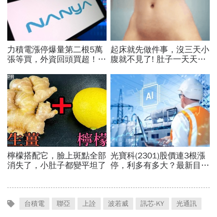
台積電
聯亞
上詮
波若威
訊芯-KY
光通訊