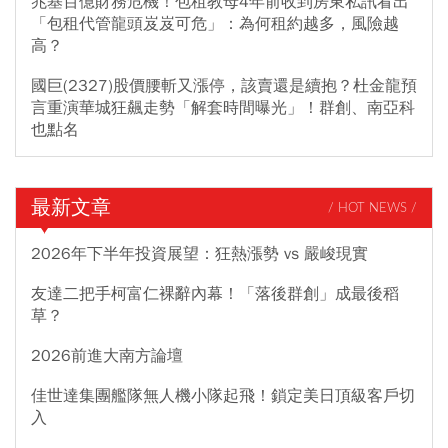
兆基百億財務危機！包租教母4年前收到房東私訊看出
「包租代管龍頭岌岌可危」：為何租約越多，風險越
高？
國巨(2327)股價腰斬又漲停，該賣還是續抱？杜金龍預
言重演華城狂飆走勢「解套時間曝光」！群創、南亞科
也點名
最新文章
/ HOT NEWS /
2026年下半年投資展望：狂熱漲勢 vs 嚴峻現實
友達二把手柯富仁裸辭內幕！「落後群創」成最後稻
草？
2026前進大南方論壇
佳世達集團艦隊無人機小隊起飛！鎖定美日頂級客戶切
入