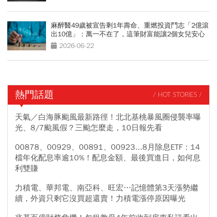
麻醉醫49歲被宣告剩1年壽命、重燃投資鬥志「2億滾
出10億」：萬一不在了，這筆財富能讓2個女兒安心
一生
2026-06-22
熱門話題
/ HOT STORIES /
天氣／白海豚颱風最新路徑！北北基桃暴風圈侵襲率曝
光、8/7颱風假？三颱怎麼走，10日報先看
00878、00929、00891、00923...8月除息ETF：14
檔年化配息率逾10%！配息金額、最後買進日，如何息
利雙賺
力積電、華邦電、南亞科、旺宏…記憶體第3天漲勢繼
續，外資只剩它沒買超還賣！力積電漲停原因曝光