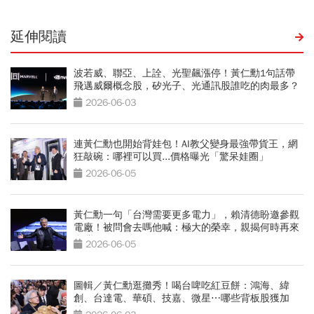
延伸閱讀
波若威、聯亞、上詮、光聖飆漲停！黃仁勳1句話帶
飛邁威爾概念股，矽光子、光通訊股誰吃的肉最多？
2026-06-03
連黃仁勳也開始背娃包！AI教父變身最強帶貨王，網
狂敲碗：哪裡可以買...價格曝光「驚呆娃圈」
2026-06-05
黃仁勳一句「台灣需要更多電力」，賴清德盼邀參觀
電廠！被問會去嗎他喊：極大的榮幸，親揭何時再來
台灣
2026-06-05
圖輯／黃仁勳逛攤秀！喝台啤吃紅豆餅：鴻海、緯
創、台達電、華碩、技嘉、微星⋯哪些背板股獲加
持？