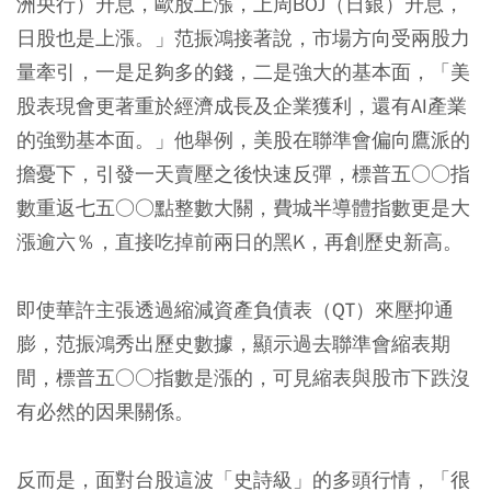
洲央行）升息，歐股上漲，上周BOJ（日銀）升息，
日股也是上漲。」范振鴻接著說，市場方向受兩股力
量牽引，一是足夠多的錢，二是強大的基本面，「美
股表現會更著重於經濟成長及企業獲利，還有AI產業
的強勁基本面。」他舉例，美股在聯準會偏向鷹派的
擔憂下，引發一天賣壓之後快速反彈，標普五○○指
數重返七五○○點整數大關，費城半導體指數更是大
漲逾六％，直接吃掉前兩日的黑K，再創歷史新高。
即使華許主張透過縮減資產負債表（QT）來壓抑通
膨，范振鴻秀出歷史數據，顯示過去聯準會縮表期
間，標普五○○指數是漲的，可見縮表與股市下跌沒
有必然的因果關係。
反而是，面對台股這波「史詩級」的多頭行情，「很