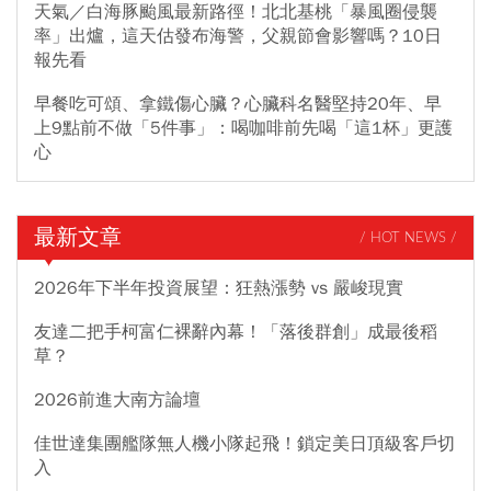
天氣／白海豚颱風最新路徑！北北基桃「暴風圈侵襲
率」出爐，這天估發布海警，父親節會影響嗎？10日
報先看
早餐吃可頌、拿鐵傷心臟？心臟科名醫堅持20年、早
上9點前不做「5件事」：喝咖啡前先喝「這1杯」更護
心
最新文章
/ HOT NEWS /
2026年下半年投資展望：狂熱漲勢 vs 嚴峻現實
友達二把手柯富仁裸辭內幕！「落後群創」成最後稻
草？
2026前進大南方論壇
佳世達集團艦隊無人機小隊起飛！鎖定美日頂級客戶切
入