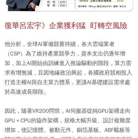
復華呂宏宇》企業獲利猛 盯轉空風險
他分析，全球AI軍備競賽持續，各大雲端業者
（CSP）為了維持產業競爭力，資本支出仍逐年增
加，加上AI開始由訓練進入推論驅動的階段，算力需
求有增無減，且因地緣政治興起，各國政府競相投入
打造主權AI與自主算力體系，更讓AI基礎建設需求處
於高速成長階段。
因此，隨著VR200問世，AI伺服器從純GPU架構走向
GPU＋CPU的協作架構，規格大幅升級、設計複雜度
增加，使記憶體、被動元件、銅箔基板、ABF載板等