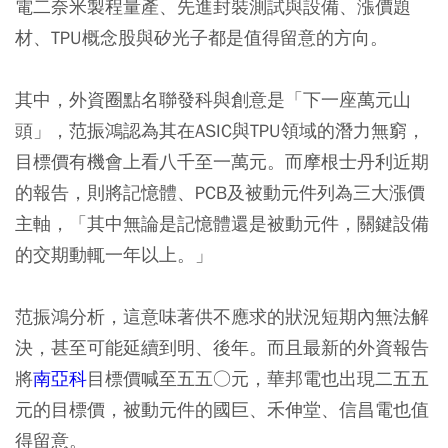
電二奈米製程量產、先進封裝測試與設備、漲價題
材、TPU概念股與矽光子都是值得留意的方向。
其中，外資圈點名聯發科與創意是「下一座萬元山
頭」，范振鴻認為其在ASIC與TPU領域的潛力無窮，
目標價有機會上看八千至一萬元。而摩根士丹利近期
的報告，則將記憶體、PCB及被動元件列為三大漲價
主軸，「其中無論是記憶體還是被動元件，關鍵設備
的交期動輒一年以上。」
范振鴻分析，這意味著供不應求的狀況短期內無法解
決，甚至可能延續到明、後年。而且最新的外資報告
將
南亞科
目標價喊至五五○元，華邦電也出現二五五
元的目標價，被動元件的國巨、禾伸堂、信昌電也值
得留意。