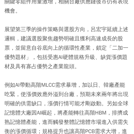
關鍵零組件用量激增，相關台廠供應鏈後市仍有表現
機會。
展望第三季的操作策略與選股方向，呂宏宇延續上述
邏輯，建議選股聚焦趨勢明確且獲利高速成長的股
票，並留意自谷底向上的循環性產業，鎖定「二加一
優勢題材」，包括受惠AI硬體規格升級、缺貨漲價題
材及具有寡占優勢之產業龍頭。
例如AI帶動高階MLCC需求暴增，加以日、韓廠產能
吃緊，使漲價效應外溢到台廠，預期未來兩年將出現
明確的供需缺口，漲價行情可能才剛啟動。另如全球
記憶體大廠因AI崛起，將產能轉往高階HBM，排擠成
熟記憶體產能，進而觸發整體記憶體市場進入供需失
衡的漲價循環；規格提升也讓高階PCB需求大增，進