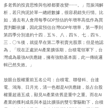
多老舊的投資思惟與包袱都要改變……。」范振鴻解
析，若只拘泥於單一總經數據，很容易錯失行情。比
如，過去有人會用每季GDP預估的年增率高低作為買
賣判斷依據，因此當預估台灣GDP年增率，第一季到
第四季分別達約十四．五％、八．四％、七．四％、
三．○％後，就提早在第二季初賣光股票；但是他認
為，「現在正處於AI產業擴張期，台積電領軍下，台
灣成為最強AI供應鏈，擁有強勁基本面，此一傳統邏
輯已然失效。」
放眼台股權重前五名公司：台積電、聯發科、台達
電、鴻海、日月光，清一色都是AI供應鏈，並占台股
權重超過五成，顯見AI產業依舊是重中之重。而在AI
產業的獲利成長與本益比擴張的雙引擎驅動下，台積