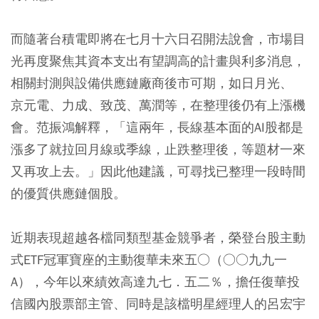
而隨著台積電即將在七月十六日召開法說會，市場目
光再度聚焦其資本支出有望調高的計畫與利多消息，
相關封測與設備供應鏈廠商後市可期，如日月光、
京元電、力成、致茂、萬潤等，在整理後仍有上漲機
會。范振鴻解釋，「這兩年，長線基本面的AI股都是
漲多了就拉回月線或季線，止跌整理後，等題材一來
又再攻上去。」因此他建議，可尋找已整理一段時間
的優質供應鏈個股。
近期表現超越各檔同類型基金競爭者，榮登台股主動
式ETF冠軍寶座的主動復華未來五○（○○九九一
A），今年以來績效高達九七．五二％，擔任復華投
信國內股票部主管、同時是該檔明星經理人的呂宏宇