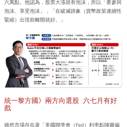
六萬點。他認為，股票大漲就有泡沫，所以「要參與
泡沫、享受泡沫」，「在破滅跡象（貨幣政策連續性
緊縮）出現前離開就好。」
統一黎方國》兩方向選股 六七月有好
戲
雖然市場存在著「美國聯準會（Fed）利率點陣圖偏