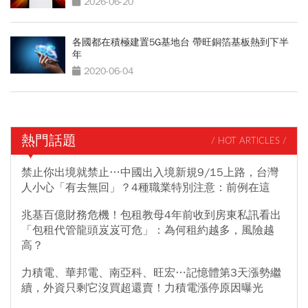
2026-06-20
各國都在積極建置5G基地台 帶旺銅箔基板熱到下半
年
2020-06-04
熱門話題
/ HOT ARTICLES /
禁止你出境就禁止…中國出入境新規9/15上路，台灣
人小心「有去無回」？4種職業特別注意：前例在這
兆基百億財務危機！包租教母4年前收到房東私訊看出
「包租代管龍頭岌岌可危」：為何租約越多，風險越
高？
力積電、華邦電、南亞科、旺宏…記憶體第3天漲勢繼
續，外資只剩它沒買超還賣！力積電漲停原因曝光