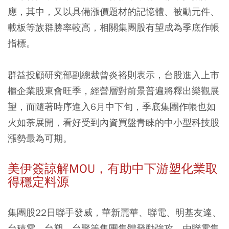
應，其中，又以具備漲價題材的記憶體、被動元件、
載板等族群勝率較高，相關集團股有望成為季底作帳
指標。
群益投顧研究部副總裁曾炎裕則表示，台股進入上市
櫃企業股東會旺季，經營層對前景普遍將釋出樂觀展
望，而隨著時序進入6月中下旬，季底集團作帳也如
火如荼展開，看好受到內資買盤青睞的中小型科技股
漲勢最為可期。
美伊簽諒解MOU，有助中下游塑化業取
得穩定料源
集團股22日聯手發威，華新麗華、聯電、明基友達、
台積電、台塑、台聚等集團集體發動強攻，由聯電集