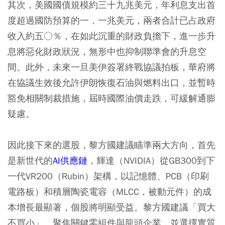
其次，美國國債規模約三十九兆美元，年利息支出首
度超過國防預算的一．一兆美元，兩者合計已占政府
收入約五○％，在如此沉重的財政負擔下，進一步升
息將惡化財政狀況，無形中也抑制聯準會的升息空
間。此外，未來一旦美伊簽署終戰協議拍板，華府將
在協議生效後允許伊朗恢復石油與燃料出口，並暫時
豁免相關制裁措施，屆時國際油價走跌，可緩解通膨
疑慮。
因此接下來的選股，黎方國建議瞄準兩大方向，首先
是新世代的
AI供應鏈
，輝達（NVIDIA）從GB300到下
一代VR200（Rubin）架構，以記憶體、PCB（印刷
電路板）和積層陶瓷電容（MLCC，被動元件）的成
本增長最顯著，個股將明顯受益。黎方國建議「買大
不買小」、聚焦關鍵零組件與龍頭企業，並選擇實質