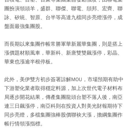
團扮演領頭羊，盛群、聯傑、聯電、頎邦、宏齊、聯
詠、矽統、智原、台半等高達九檔同步亮燈漲停，成
盤面最強集團股。
而長期以來集團作帳常勝軍華新麗華集團，則是搭上
漲價題材順風車，華新科、新唐雙雙飆漲停，彩晶、
華東也漲逾半根停板。
此外，美伊雙方初步簽署諒解MOU，市場預期有助中
下游塑化業者取得穩定料源，加上次世代電子材料布
局逐步開花結果，傳產集團龍頭台塑不落人後，南亞
連三日飆漲停，南亞科則在投資人對美光財報期待下
同步亮燈，多檔集團強棒股價聯袂大漲，擔綱集團作
帳行情領漲指標。