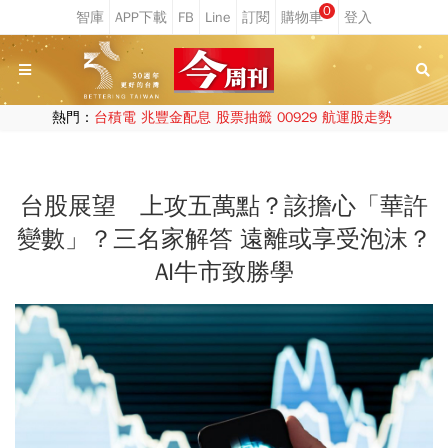
0
熱門：
台積電
兆豐金配息
股票抽籤
00929
航運股走勢
台股展望 上攻五萬點？該擔心「華許
變數」？三名家解答 遠離或享受泡沫？
AI牛市致勝學