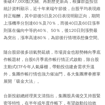
衝破47,000點大關、再創歷史新高，根據群益投信
統計資料顯示，近十年來端午節後，台股平均表現維
持正報酬，其中節後5日及20日表現明顯正向，期間
上漲機率分別達60％及70％，而後40日及60日漲率
則落在偏向中等的40％、50％，後120日則漲勢最
為突出，漲率高達80％，為節後行情增添想像空間。
隨台股節後多頭氣勢延續，市場資金也順勢轉向季底
作帳題材，台股6月季底作帳行情正式啟動，除台股
主動式ETF今年人氣爆棚，帶動投信建倉需求升溫
外，集團作帳行情也強力催油門，各大集團摩拳擦掌
展開「吸金大法」。
台新投顧總經理黃文清指出，集團股具備交叉持股緊
密等特性，在半年或年度作帳下，有望啟動拉抬效