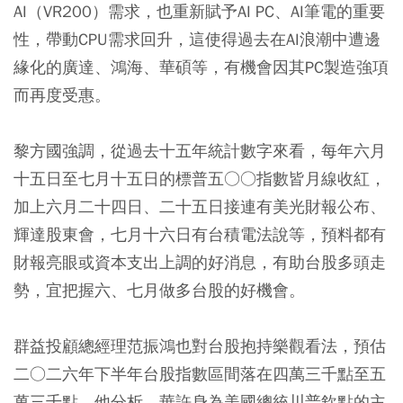
AI（VR200）需求，也重新賦予AI PC、AI筆電的重要
性，帶動CPU需求回升，這使得過去在AI浪潮中遭邊
緣化的廣達、鴻海、華碩等，有機會因其PC製造強項
而再度受惠。
黎方國強調，從過去十五年統計數字來看，每年六月
十五日至七月十五日的標普五○○指數皆月線收紅，
加上六月二十四日、二十五日接連有美光財報公布、
輝達股東會，七月十六日有台積電法說等，預料都有
財報亮眼或資本支出上調的好消息，有助台股多頭走
勢，宜把握六、七月做多台股的好機會。
群益投顧總經理范振鴻也對台股抱持樂觀看法，預估
二○二六年下半年台股指數區間落在四萬三千點至五
萬三千點。他分析，華許身為美國總統川普欽點的主