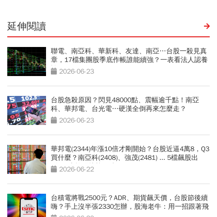
延伸閱讀
聯電、南亞科、華新科、友達、南亞…台股一殺見真
章，17檔集團股季底作帳誰能續強？一表看法人認養
誰
2026-06-23
台股急殺原因？閃見48000點、震幅逾千點！南亞
科、華邦電、台光電…硬漢全倒再來怎麼走？
2026-06-23
華邦電(2344)年漲10倍才剛開始？台股近逼4萬8，Q3
買什麼？南亞科(2408)、強茂(2481) ... 5檔飆股出
列！4大族群接棒狂噴
2026-06-22
台積電將戰2500元？ADR、期貨飆天價，台股節後續
嗨？手上沒半張2330怎辦，股海老牛：用一招跟著飛