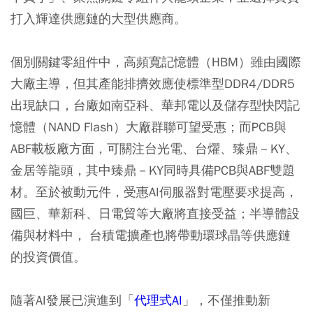
打入輝達供應鏈的大型供應商。
個別關鍵零組件中，高頻寬記憶體（HBM）雖由國際
大廠主導，但其產能排擠效應使標準型DDR4/DDR5
出現缺口，台廠如南亞科、華邦電以及儲存型快閃記
憶體（NAND Flash）大廠群聯可望受惠；而PCB與
ABF載板廠方面，可關注台光電、台燿、臻鼎－KY、
金居等龍頭，其中臻鼎－KY同時具備PCB與ABF雙題
材。至於被動元件，受惠AI伺服器對電壓要求提高，
國巨、華新科、日電貿等大廠將直接受益；半導體設
備與材料中， 台積電擴產也將帶動環球晶等供應鏈
的投資價值。
隨著AI發展已演進到「
代理式AI
」，不僅推動新