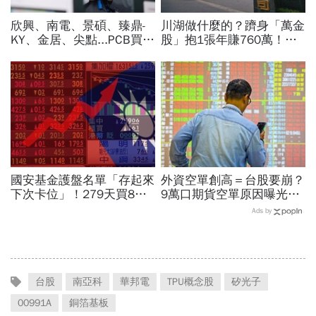
欣興、南電、景碩、臻鼎-
川湖做什麼的？躋身「萬金
KY、金居、尖點...PCB買誰
股」抱1張年賺760萬！傳
最賺？杜金龍點名「這檔」
產鐵工廠如何翻身「只有兩
11月末升段首選，V轉反彈
根鐵憑什麼賣這麼貴」？
最快
國安基金護盤名單「存起來
外資空單創高＝台股要崩？
下次卡位」！279天買8檔
9萬口期貨空單原因曝光！
翻倍賺百億：鴻海、台達
華邦電、南亞科...老手喊
Ads by
電...唯一金融股是它
「快換9檔AI飆股」賺Q3大
行情
台股
南亞科
華邦電
TPU概念股
矽光子
00991A
銅箔基板