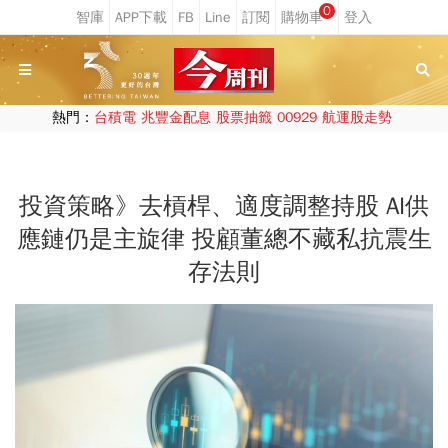
0
熱門：
台積電
兆豐金配息
股票抽籤
00929
航運股走勢
投資策略》去槓桿、適度調整持股 AI供
應鏈仍是主旋律 投顧董總不藏私抗震生
存法則