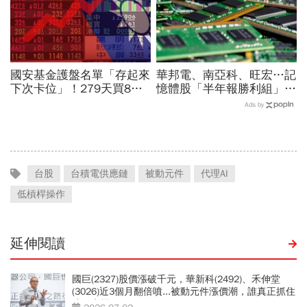
國安基金護盤名單「存起來
華邦電、南亞科、旺宏…記
下次卡位」！279天買8檔
憶體股「半年報勝利組」是
翻倍賺百億：鴻海、台達
它！外資狂補近6萬張，這
Ads by
電...唯一金融股是它
檔2天砍6.2萬張為什麼
台股
台積電供應鏈
被動元件
代理AI
低槓桿操作
延伸閱讀
國巨(2327)股價漲破千元，華新科(2492)、禾伸堂
(3026)近3個月翻倍噴...被動元件漲價潮，誰真正抓住
成長商機？