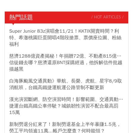
熱門話題
/ HOT ARTICLES /
Super Junior 83z演唱會11/21！KKTIX開賣時間？利
特、希澈桃園巨蛋開唱4階段搶票、票價座位圖、粉絲
福利
慈濟1288億資產揭秘！年捐贈72億、不動產815億…
信徒錢去哪？慈濟還原BNT採購經過，他拆解信件批越
描越黑
白海豚颱風交通異動》華航、長榮、虎航、星宇8/9取
消航班，台鐵高鐵捷運航運公路管制不斷更新
漢光演習斷網、防空演習時間！影響範圍、交通異動…
捷運台鐵高鐵公車停駛？城鎮韌性演習不配合最高罰
15萬
新制勞退分紅來了！新制勞退基金上半年暴賺1.5兆，
勞工平均領逾11萬...帳戶怎麼查？何時能領？