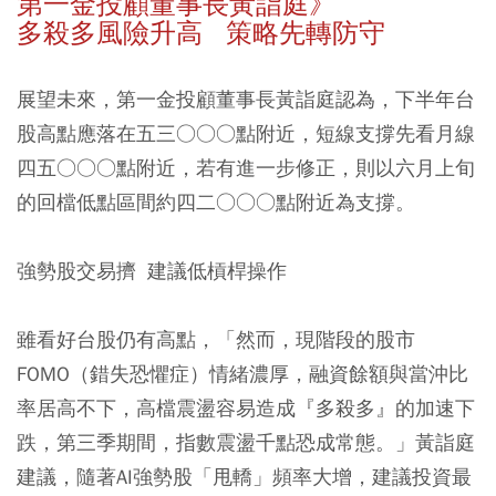
第一金投顧董事長黃詣庭》
多殺多風險升高 策略先轉防守
展望未來，第一金投顧董事長黃詣庭認為，下半年台
股高點應落在五三○○○點附近，短線支撐先看月線
四五○○○點附近，若有進一步修正，則以六月上旬
的回檔低點區間約四二○○○點附近為支撐。
強勢股交易擠 建議低槓桿操作
雖看好台股仍有高點，「然而，現階段的股市
FOMO（錯失恐懼症）情緒濃厚，融資餘額與當沖比
率居高不下，高檔震盪容易造成『多殺多』的加速下
跌，第三季期間，指數震盪千點恐成常態。」黃詣庭
建議，隨著AI強勢股「甩轎」頻率大增，建議投資最