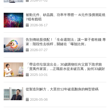
2026-07-02
被動元件、矽晶圓、功率半導體⋯ AI元件漲價潮延燒
7檔有戲唱
2026-06-17
告別傳統股債配！「生命週期法」讓一輩子都有錢 專
家：階段性去槓桿，關鍵在「曝險比例」
2026-07-27
「帶這些垃圾滾出去」30歲購物狂向父親下跪求饒
「賣萬件家當」...正職薪水從未破百萬，如何33歲財
務自由？
2025-10-01
從製造到解方，大眾控12年破底翻身的轉型密碼
2026-05-06