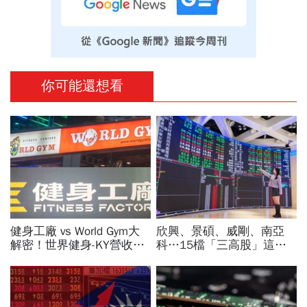
你可能還想看
健身工廠 vs World Gym大
欣興、景碩、威剛、南亞
解密！世界健身-KY營收大
科…15檔「三高股」這檔
勝，獲利卻輸給柏文？教練
法人最愛、本益比超低！台
課、會籍…誰才是真正賺錢
指期夜盤先上45K，台股明
金雞母？
開飆？