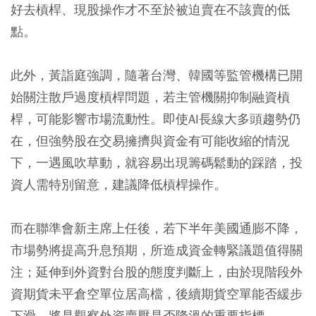
好去槓桿、現股操作才不至於被迫賣在不該賣的低
點。
此外，黃詣庭強調，隨著台灣、韓國等監管機構已開
始關注散戶過度槓桿問題，若主管機關抑制融資槓
桿，可能影響市場流動性。即使AI長線大多頭趨勢仍
在，但強勢股在交易擁擠與資金有可能收縮的情況
下，一遇風吹草動，就容易出現籌碼鬆動的踩踏，投
資人需特別留意，建議降低槓桿操作。
而在聯準會新主席上任後，若下半年美國通膨不降，
市場勢將提高升息預期，所造成資金轉緊議題值得關
注；延伸到外資對台股的態度判斷上，由於現階段外
資期貨未平倉空單位居高檔，後續期貨空單能否緩步
下滑，將是觀察外資賣壓是否降溫的重要指標。