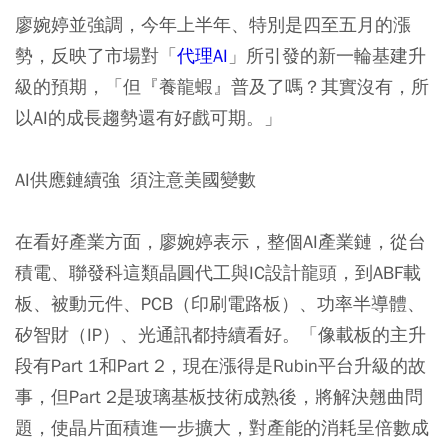
廖婉婷並強調，今年上半年、特別是四至五月的漲
勢，反映了市場對「
代理AI
」所引發的新一輪基建升
級的預期，「但『養龍蝦』普及了嗎？其實沒有，所
以AI的成長趨勢還有好戲可期。」
AI供應鏈續強 須注意美國變數
在看好產業方面，廖婉婷表示，整個AI產業鏈，從台
積電、聯發科這類晶圓代工與IC設計龍頭，到ABF載
板、被動元件、PCB（印刷電路板）、功率半導體、
矽智財（IP）、光通訊都持續看好。「像載板的主升
段有Part 1和Part 2，現在漲得是Rubin平台升級的故
事，但Part 2是玻璃基板技術成熟後，將解決翹曲問
題，使晶片面積進一步擴大，對產能的消耗呈倍數成