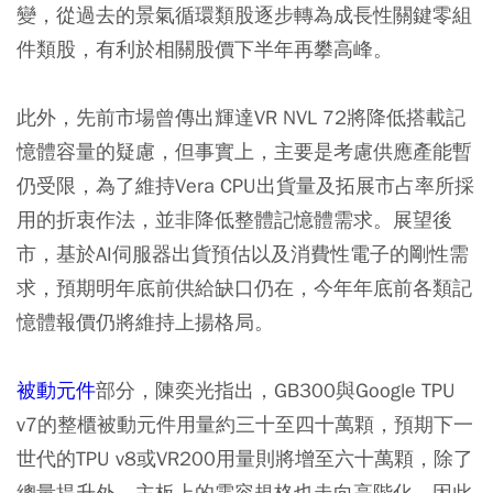
變，從過去的景氣循環類股逐步轉為成長性關鍵零組
件類股，有利於相關股價下半年再攀高峰。
此外，先前市場曾傳出輝達VR NVL 72將降低搭載記
憶體容量的疑慮，但事實上，主要是考慮供應產能暫
仍受限，為了維持Vera CPU出貨量及拓展市占率所採
用的折衷作法，並非降低整體記憶體需求。展望後
市，基於AI伺服器出貨預估以及消費性電子的剛性需
求，預期明年底前供給缺口仍在，今年年底前各類記
憶體報價仍將維持上揚格局。
被動元件
部分，陳奕光指出，GB300與Google TPU
v7的整櫃被動元件用量約三十至四十萬顆，預期下一
世代的TPU v8或VR200用量則將增至六十萬顆，除了
總量提升外，主板上的電容規格也走向高階化，因此