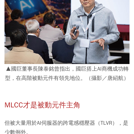
▲國巨董事長陳泰銘曾指出，國巨搭上AI商機成功轉
型，在高階被動元件有領先地位。（攝影／唐紹航）
MLCC才是被動元件主角
但被大量用於AI伺服器的跨電感穩壓器（TLVR），是
少數例外。