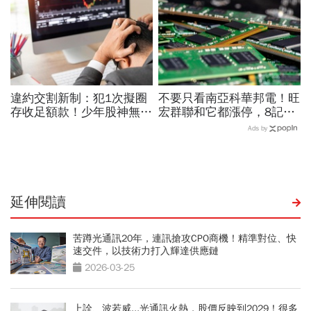
最快
金雞母？
違約交割新制：犯1次擬圈
不要只看南亞科華邦電！旺
存收足額款！少年股神無本
宏群聯和它都漲停，8記憶
當沖翻車、前7月飆百億…
體股各擁啥利多？華邦電法
Ads by
違約交割後果「想貸款都
說時間就在今天，牛肉大塊
難」
嗎
延伸閱讀
苦蹲光通訊20年，連訊搶攻CPO商機！精準對位、快
速交件，以技術力打入輝達供應鏈
2026-03-25
上詮、波若威...光通訊火熱，股價反映到2029！很多