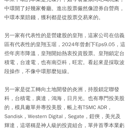
中環開了好幾家餐廳。進出股票儼然像證券自營商，
中環本業賠錢，獲利都是從股票交易來的。
另一家有代表性的是營建股的皇翔，這家公司在信義
區有代表性的皇翔玉琚，2024年曾創下Eps9.05，這
些年房市降溫，皇翔開始熱衷投資股票。皇翔鎖定台
積電，台達電，也有南亞科，旺宏。看起來是採取波
段操作，不像中環那麼短線。
另一家是從工轉向土地開發的炎洲，持股鎖定聯發
科，台積電，廣達，鴻海，日月光。也有專門投美股
的，模具廠單井專投美股，帳上有TSMC ADR，
Sandisk，Western Digital，Segate，鎧俠，美光及
輝達，這堪稱是神人級的投資組合，單井首季本業虧