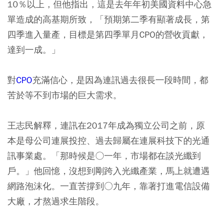
10％以上，但他指出，這是去年年初美國資料中心急
單造成的高基期所致，「預期第二季有顯著成長，第
四季進入量產，目標是第四季單月CPO的營收貢獻，
達到一成。」
對
CPO
充滿信心，是因為連訊過去很長一段時間，都
苦於等不到市場的巨大需求。
王志民解釋，連訊在2017年成為獨立公司之前，原
本是母公司連展投控、過去歸屬在連展科技下的光通
訊事業處。「那時候是○一年，市場都在談光纖到
戶。」他回憶，沒想到剛跨入光纖產業，馬上就遭遇
網路泡沫化。一直苦撐到○九年，靠著打進電信設備
大廠，才熬過求生階段。