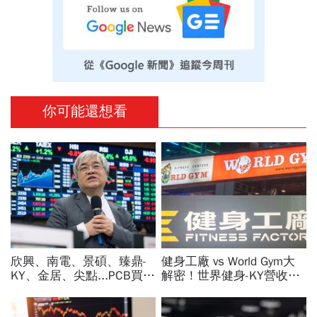
你可能還想看
欣興、南電、景碩、臻鼎-
健身工廠 vs World Gym大
KY、金居、尖點...PCB買誰
解密！世界健身-KY營收大
最賺？杜金龍點名「這檔」
勝，獲利卻輸給柏文？教練
11月末升段首選，V轉反彈
課、會籍…誰才是真正賺錢