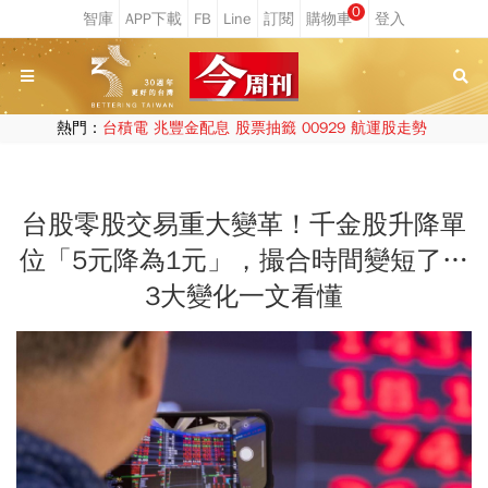
0
熱門：
台積電
兆豐金配息
股票抽籤
00929
航運股走勢
台股零股交易重大變革！千金股升降單
位「5元降為1元」，撮合時間變短了…
3大變化一文看懂