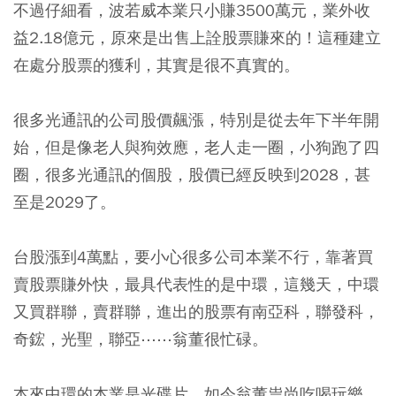
不過仔細看，波若威本業只小賺3500萬元，業外收
益2.18億元，原來是出售上詮股票賺來的！這種建立
在處分股票的獲利，其實是很不真實的。
很多光通訊的公司股價飆漲，特別是從去年下半年開
始，但是像老人與狗效應，老人走一圈，小狗跑了四
圈，很多光通訊的個股，股價已經反映到2028，甚
至是2029了。
台股漲到4萬點，要小心很多公司本業不行，靠著買
賣股票賺外快，最具代表性的是中環，這幾天，中環
又買群聯，賣群聯，進出的股票有南亞科，聯發科，
奇鋐，光聖，聯亞⋯⋯翁董很忙碌。
本來中環的本業是光碟片，如今翁董祟尚吃喝玩樂，