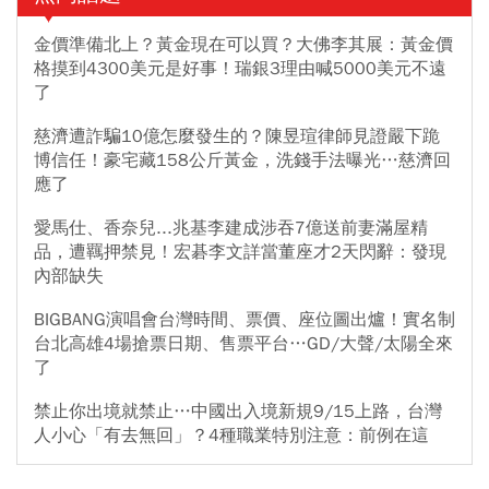
金價準備北上？黃金現在可以買？大佛李其展：黃金價
格摸到4300美元是好事！瑞銀3理由喊5000美元不遠
了
慈濟遭詐騙10億怎麼發生的？陳昱瑄律師見證嚴下跪
博信任！豪宅藏158公斤黃金，洗錢手法曝光…慈濟回
應了
愛馬仕、香奈兒...兆基李建成涉吞7億送前妻滿屋精
品，遭羈押禁見！宏碁李文詳當董座才2天閃辭：發現
內部缺失
BIGBANG演唱會台灣時間、票價、座位圖出爐！實名制
台北高雄4場搶票日期、售票平台…GD/大聲/太陽全來
了
禁止你出境就禁止…中國出入境新規9/15上路，台灣
人小心「有去無回」？4種職業特別注意：前例在這