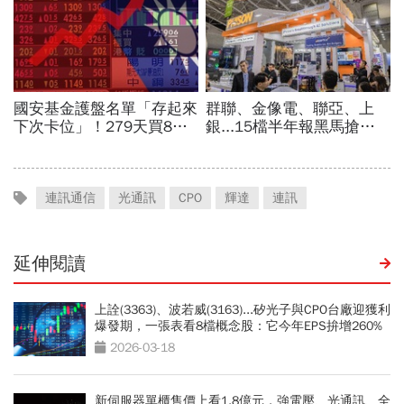
連訊通信
光通訊
CPO
輝達
連訊
延伸閱讀
上詮(3363)、波若威(3163)...矽光子與CPO台廠迎獲利
爆發期，一張表看8檔概念股：它今年EPS拚增260%
2026-03-18
新伺服器單櫃售價上看1.8億元，強電壓、光通訊、全