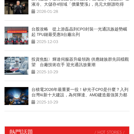
液冷、大儲存4領域「價量雙漲｣，兆元大餅誰吃得
到？ 輝達AI戰隊大升級 —VR200機櫃56家台廠出列
2026-01-28
台股攻略 從上游磊晶到CPO封裝…光通訊族趁勢崛
起 TPU鏈最受惠9台廠出列
2025-12-03
投資焦點〉輝達伺服器升級領跑 供應鏈族群先回檔觀
望 台廠技術在手 迎光通訊放量潮
2025-10-29
台積電2026年最重要一役！矽光子CPO是什麼？入列
台灣AI新十大建設，為何輝達、AMD建造最強算力都
少不了它？
2025-10-29
熱門話題
/ HOT STORIES /