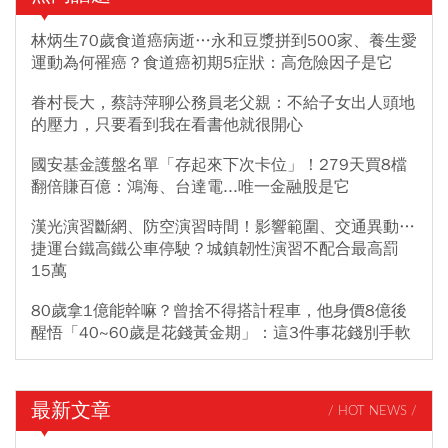
林炳生70歲食道癌病逝…永和豆漿拼到500家、養生愛
運動為何罹癌？食道癌初期5症狀：高危險因子是它
眷村長大，蔡詩萍聊公務員老父親：不給子女出人頭地
的壓力，只要看到我在看書他就很開心
國安基金護盤名單「存起來下次卡位」！279天買8檔
翻倍賺百億：鴻海、台達電...唯一金融股是它
漢光演習斷網、防空演習時間！影響範圍、交通異動…
捷運台鐵高鐵公車停駛？城鎮韌性演習不配合最高罰
15萬
80歲拿1億能幹嘛？曾捨不得搭計程車，他身價8億後
醒悟「40~60歲是花錢黃金期」：這3件事花錢別手軟
最新文章
/ HOT NEWS /