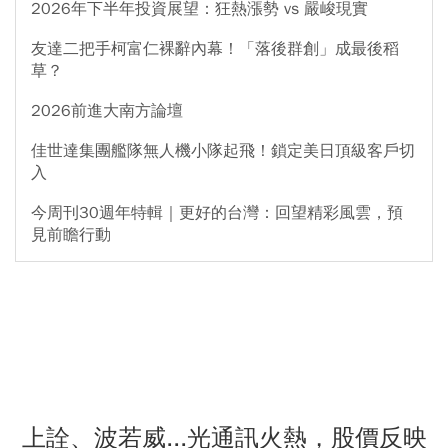
2026年下半年投資展望：狂熱漲勢 vs 嚴峻現實
友達二把手柯富仁裸辭內幕！「落後群創」成最後稻
草？
2026前進大南方論壇
佳世達集團艦隊無人機小隊起飛！鎖定美日頂級客戶切
入
今周刊30週年特輯｜更好的台灣：回望精彩風雲，預
見前瞻行動
上詮、波若威...光通訊火熱，股價反映