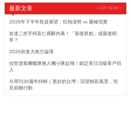
最新文章
/ HOT NEWS /
2026年下半年投資展望：狂熱漲勢 vs 嚴峻現實
友達二把手柯富仁裸辭內幕！「落後群創」成最後稻
草？
2026前進大南方論壇
佳世達集團艦隊無人機小隊起飛！鎖定美日頂級客戶切
入
今周刊30週年特輯｜更好的台灣：回望精彩風雲，預
見前瞻行動