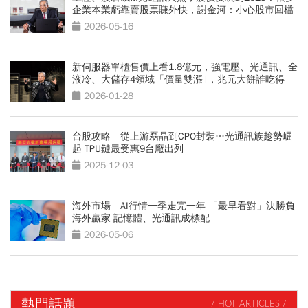
企業本業虧靠賣股票賺外快，謝金河：小心股市回檔
2026-05-16
新伺服器單櫃售價上看1.8億元，強電壓、光通訊、全
液冷、大儲存4領域「價量雙漲｣，兆元大餅誰吃得
到？ 輝達AI戰隊大升級 —VR200機櫃56家台廠出列
2026-01-28
台股攻略 從上游磊晶到CPO封裝…光通訊族趁勢崛
起 TPU鏈最受惠9台廠出列
2025-12-03
海外市場 AI行情一季走完一年 「最早看對」決勝負
海外贏家 記憶體、光通訊成標配
2026-05-06
熱門話題
/ HOT ARTICLES /