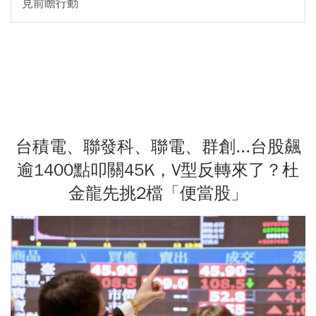
見前瞻行動
台積電、聯發科、聯電、群創...台股飆
逾1400點叩關45K，V型反轉來了？杜
金龍先挑2檔「便當股」