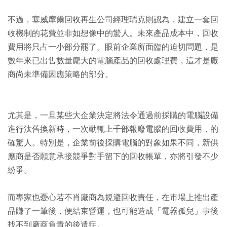
不過，塞威摩爾回收再生公司經理瑞克則認為，建立一套回
收機制的花費並非如想像中的驚人。未來產品成本中，回收
費用將只占一小部分罷了。眼前企業所面臨的迫切問題，是
數年來已出售數量龐大的電腦產品的回收處理費，這才是廠
商尚未準備因應策略的部分。
尤其是，一旦某些大企業決定將法令通過前採購的電腦設備
進行汰舊換新時，一次動輒上千部報廢電腦的回收費用，的
確驚人。特別是，企業前後採購電腦的對象如果不同，新供
應商是否願意承接競爭對手留下的回收帳單，亦將引發不少
紛爭。
而專家也憂心若不肖廠商為規避回收責任，在市場上推出產
品賺了一筆後，便結束營運，也可能造成「電器孤兒」事後
找不到廠商負責的後遺症。