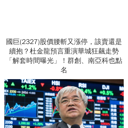
國巨(2327)股價腰斬又漲停，該賣還是
續抱？杜金龍預言重演華城狂飆走勢
「解套時間曝光」！群創、南亞科也點
名