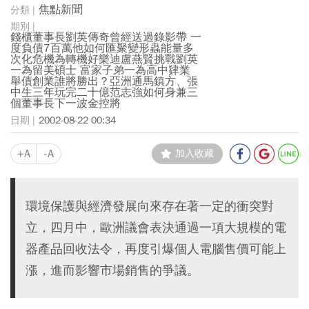
焦點新聞
錢櫃董事長劉英傳奇曾經送過錄影帶 一
度負債7百萬他如何匯聚變形蟲能量多
次化危機為轉機好樂迪盧燕賢挑戰劉英
一為留美碩士 富家子弟一為高中肄業
舉債創業誰將勝出？亞洲通馬鎮方、張
中生三年玩完二十億范志強如何身兼三
個董事長下一波金控將
2002-08-22 00:34
+A
-A
加入收藏
環境保護與經濟發展向來存在著一定的衝突對
立，四月中，歐洲議會表決通過一項大規模的電
器產品回收法令，再度引爆個人電腦售價可能上
漲，進而影響市場銷售的爭議。