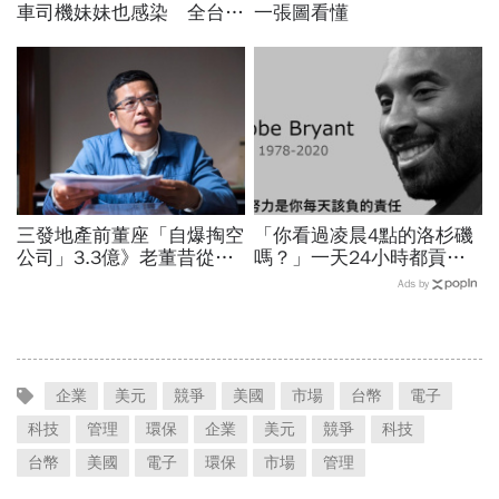
車司機妹妹也感染 全台累
一張圖看懂
積23例
三發地產前董座「自爆掏空
「你看過凌晨4點的洛杉磯
公司」3.3億》老董昔從精
嗎？」一天24小時都貢獻
神病院脫逃、董娘阻擋查
給籃球，NBA傳奇Kobe
Ads by
帳 這家獲利創6年新高的
Bryant教我的事
公司怎麼了？
企業
美元
競爭
美國
市場
台幣
電子
科技
管理
環保
企業
美元
競爭
科技
台幣
美國
電子
環保
市場
管理