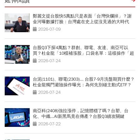
延伸閱讀
鄭麗文提台股快5萬點只是表面「台灣快爛掉」？謝
金河曝數據打臉：台灣處在史上從沒見過的大時代
2026-07-09
台股Q3下探4萬點？群創、聯電、友達、南亞可以
買？杜金龍「10檔補漲股」口袋名單：這樣操作「超
好賺的啦」
2026-07-24
台泥(1101)、聯電(2303)... 台股7-9月洗盤期買什麼？
杜金龍獨門避險操作曝光：為何先別碰主動式ETF？
2026-07-24
南亞科(2408)強拉漲停，記憶體穩了嗎？台塑、台
化、中纖...AI新黑馬竟在傳產？台股Q3續攻關鍵
2026-07-22