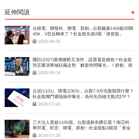
延伸閱讀
台積電、聯發科、聯電、群創...台股飆逾1400點叩關
45K，V型反轉來了？杜金龍先挑2檔「便當股」
2026-08-05
國巨(2327)股價腰斬又漲停，該賣還是續抱？杜金龍
預言重演華城狂飆走勢「解套時間曝光」！群創、南
亞科也點名
2026-08-04
台泥(1101)、聯電(2303)... 台股7-9月洗盤期買什麼？
杜金龍獨門避險操作曝光：為何先別碰主動式ETF？
2026-07-24
三大法人賣超1100億、台股逃殺有鑽石股？南亞科、
華邦電、旺宏、聯電、群創…杜金龍點3檔迎「黃金
坑」買點
2026-07-28