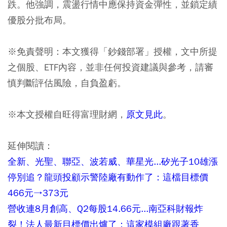
跌。他強調，震盪行情中應保持資金彈性，並鎖定績
優股分批布局。
※免責聲明：本文獲得「鈔錢部署」授權，文中所提
之個股、ETF內容，並非任何投資建議與參考，請審
慎判斷評估風險，自負盈虧。
※本文授權自旺得富理財網，
原文見此
。
延伸閱讀：
全新、光聖、聯亞、波若威、華星光...矽光子10雄漲
停別追？龍頭投顧示警陸廠有動作了：這檔目標價
466元→373元
營收連8月創高、Q2每股14.66元...南亞科財報炸
裂！法人最新目標價出爐了：這家模組廠跟著香