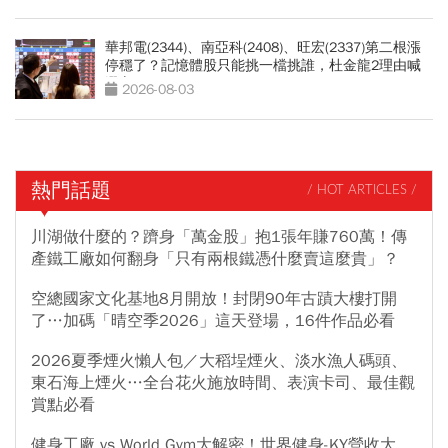
華邦電(2344)、南亞科(2408)、旺宏(2337)第二根漲
停穩了？記憶體股只能挑一檔挑誰，杜金龍2理由喊
選它
2026-08-03
熱門話題
/ HOT ARTICLES /
川湖做什麼的？躋身「萬金股」抱1張年賺760萬！傳
產鐵工廠如何翻身「只有兩根鐵憑什麼賣這麼貴」？
空總國家文化基地8月開放！封閉90年古蹟大樓打開
了…加碼「晴空季2026」這天登場，16件作品必看
2026夏季煙火懶人包／大稻埕煙火、淡水漁人碼頭、
東石海上煙火…全台花火施放時間、表演卡司、最佳觀
賞點必看
健身工廠 vs World Gym大解密！世界健身-KY營收大