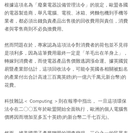
根據這項名為「廢棄電器設備管理法令」的規定，歐盟各國
的電器製造商，舉凡電腦、電視、冰箱、烤麵包機到手機等
業者，都必須出錢負責產品出售後的回收費用與責任，消費
者與零售商則不必負擔費用。
然而問題在於，專家認為這項法令對消費者的荷包並不見得
是項利多，因為這筆費用最終一定是「羊毛出在羊身上」，
轉嫁到消費者，而使電器產品售價難逃調漲命運。據英國貿
易暨產業部估計，這項回收法令，可能令英國各相關被點名
的產業付出合計高達三百萬英鎊(約一億六千萬元新台幣)的
花費。
科技雜誌＜ Computing ＞則在報導中指出， 一旦這項環保
法令在二○○五年於歐盟開始全面執行，歐洲的個人電腦售
價將因而增加至多五十英鎊(約新台幣二千七百元)。