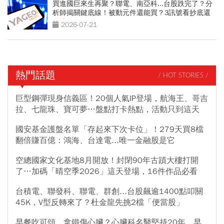
買進國巨來生再聚？聯電、南亞科...台股跌完了？分
析師揭關鍵底線！被動元件還能買？3訊號看抄底還
是接刀
2026-07-21
熱門話題
/ HOT STORIES /
巨型鋼彈現身信義區！20個人氣IP登場，航海王、哥吉
拉、七龍珠、寶可夢…盤點打卡熱點，活動只到這天
國安基金護盤名單「存起來下次卡位」！279天買8檔
翻倍賺百億：鴻海、台達電...唯一金融股是它
空總國家文化基地8月開放！封閉90年古蹟大樓打開
了…加碼「晴空季2026」這天登場，16件作品必看
台積電、聯發科、聯電、群創...台股飆逾1400點叩關
45K，V型反轉來了？杜金龍先挑2檔「便當股」
早餐吃可頌、拿鐵傷心臟？心臟科名醫堅持20年、早