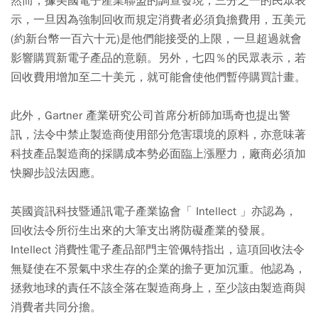
然而，據美國電子產業聯盟的調查發現，三分之一的民眾表
示，一旦因為強制回收而規定消費者必須負擔費用，五美元
(約新台幣一百六十元)是他們能接受的上限，一旦超過就會
影響購買新電子產品的意願。另外，七四％的民眾表示，若
回收費用增加至二十美元，就可能會使他們暫停購買計畫。
此外，Gartner 產業研究公司首席分析師加瑪奇也提出警
訊，法令中禁止製造商使用部分危害環境的原料，亦意味著
科技產品製造商的採購成本勢必面臨上漲壓力，廠商必須加
快腳步設法因應。
英國資訊科技暨通訊電子產業協會「 Intellect 」亦認為，
回收法令所衍生出來的大筆支出將防礙產業的發展。
Intellect 消費性電子產品部門主管佩特指出，這項回收法令
無疑使在不景氣中求生存的企業的擔子更加沉重。他認為，
拯救地球的責任不該全落在製造商身上，至少該由製造商與
消費者共同分擔。