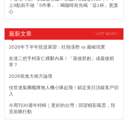
上9點前不做「5件事」：喝咖啡前先喝「這1杯」更護
心
最新文章
/ HOT NEWS /
2026年下半年投資展望：狂熱漲勢 vs 嚴峻現實
友達二把手柯富仁裸辭內幕！「落後群創」成最後稻
草？
2026前進大南方論壇
佳世達集團艦隊無人機小隊起飛！鎖定美日頂級客戶切
入
今周刊30週年特輯｜更好的台灣：回望精彩風雲，預
見前瞻行動