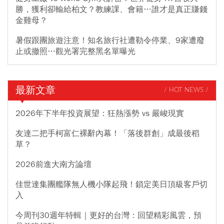
勝，獲利卻輸給柏文？教練課、會籍…誰才是真正賺錢
金雞母？
暑假跟團旅遊注意！知名旅行社遭勒令停業、9家遭廢
止或撤照…觀光署完整黑名單曝光
最新文章
/ HOT NEWS /
2026年下半年投資展望：狂熱漲勢 vs 嚴峻現實
友達二把手柯富仁裸辭內幕！「落後群創」成最後稻
草？
2026前進大南方論壇
佳世達集團艦隊無人機小隊起飛！鎖定美日頂級客戶切
入
今周刊30週年特輯｜更好的台灣：回望精彩風雲，預