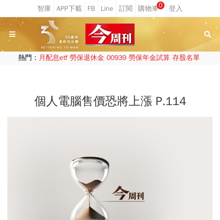
0
熱門：
月配息etf
勞保退休金
00939
勞保年金試算
存股名單
個人電腦售價恐將上漲 P.114