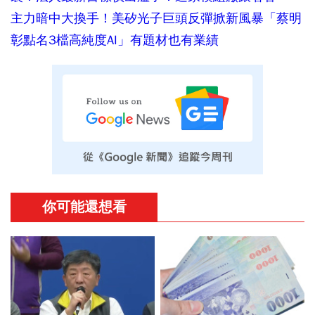
主力暗中大換手！美矽光子巨頭反彈掀新風暴「蔡明
彰點名3檔高純度AI」有題材也有業績