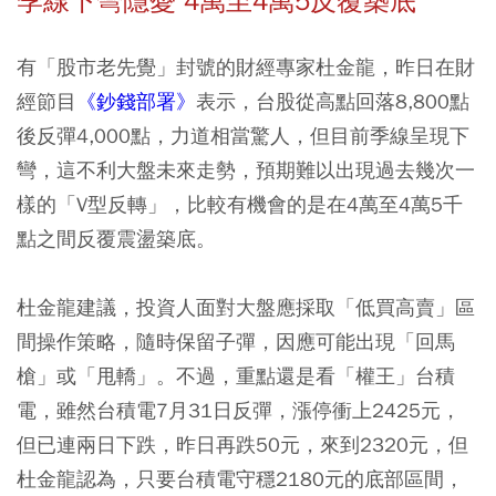
季線下彎隱憂 4萬至4萬5反覆築底
有「股市老先覺」封號的財經專家杜金龍，昨日在財
經節目
《鈔錢部署》
表示，台股從高點回落8,800點
後反彈4,000點，力道相當驚人，但目前季線呈現下
彎，這不利大盤未來走勢，預期難以出現過去幾次一
樣的「V型反轉」，比較有機會的是在4萬至4萬5千
點之間反覆震盪築底。
杜金龍建議，投資人面對大盤應採取「低買高賣」區
間操作策略，隨時保留子彈，因應可能出現「回馬
槍」或「甩轎」。不過，重點還是看「權王」台積
電，雖然台積電7月31日反彈，漲停衝上2425元，
但已連兩日下跌，昨日再跌50元，來到2320元，但
杜金龍認為，只要台積電守穩2180元的底部區間，