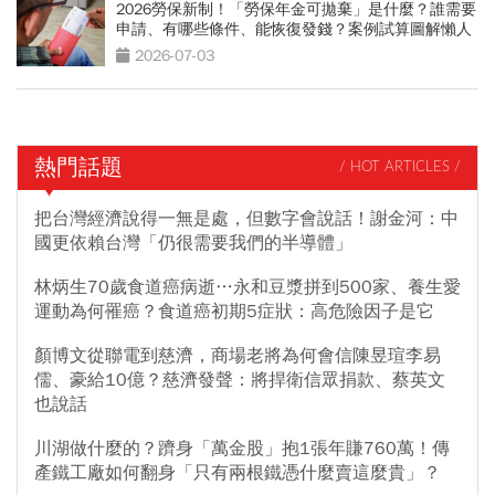
2026勞保新制！「勞保年金可拋棄」是什麼？誰需要
申請、有哪些條件、能恢復發錢？案例試算圖解懶人
包
2026-07-03
熱門話題
/ HOT ARTICLES /
把台灣經濟說得一無是處，但數字會說話！謝金河：中
國更依賴台灣「仍很需要我們的半導體」
林炳生70歲食道癌病逝…永和豆漿拼到500家、養生愛
運動為何罹癌？食道癌初期5症狀：高危險因子是它
顏博文從聯電到慈濟，商場老將為何會信陳昱瑄李易
儒、豪給10億？慈濟發聲：將捍衛信眾捐款、蔡英文
也說話
川湖做什麼的？躋身「萬金股」抱1張年賺760萬！傳
產鐵工廠如何翻身「只有兩根鐵憑什麼賣這麼貴」？