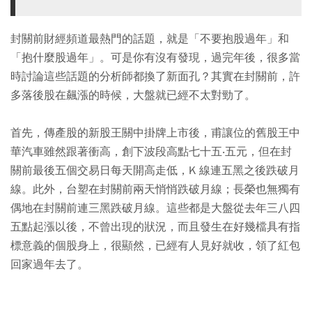
封關前財經頻道最熱門的話題，就是「不要抱股過年」和
「抱什麼股過年」。可是你有沒有發現，過完年後，很多當
時討論這些話題的分析師都換了新面孔？其實在封關前，許
多落後股在飆漲的時候，大盤就已經不太對勁了。
首先，傳產股的新股王關中掛牌上市後，甫讓位的舊股王中
華汽車雖然跟著衝高，創下波段高點七十五‧五元，但在封
關前最後五個交易日每天開高走低，K 線連五黑之後跌破月
線。此外，台塑在封關前兩天悄悄跌破月線；長榮也無獨有
偶地在封關前連三黑跌破月線。這些都是大盤從去年三八四
五點起漲以後，不曾出現的狀況，而且發生在好幾檔具有指
標意義的個股身上，很顯然，已經有人見好就收，領了紅包
回家過年去了。