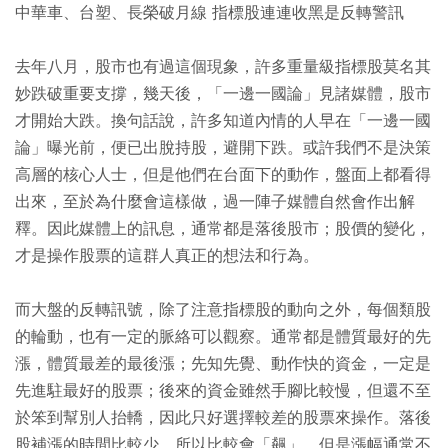
中華車、台塑、長榮破月線 指標股連連收黑是反轉警訊
去年八月，股市也有過這個現象，許多重量級指標股莫名其
妙跌破重要支撐，幾天後，「一邊一國論」見諸媒體，股市
才開始大跌。換句話說，許多知道內情的人早在「一邊一國
論」曝光前，便已出脫持股，避開下跌。或許我們不是決策
高層的核心人士，但是他們在台面下的動作，盤面上都看得
出來，至於為什麼會這樣做，過一陣子媒體自然會作出解
釋。因此媒體上的訊息，通常都是落後股市；股價的變化，
才是操作股票的這群人真正的想法和行為。
而大盤的反轉訊號，除了注意指標股的動向之外，每個類股
的輪動，也有一定的脈絡可以觀察。通常都是體質最好的先
漲，體質最差的最後漲；先知先覺、動作快的資金，一定是
先進駐最好的股票；後來的資金雖然手腳比較慢，但還不至
於笨到幫別人抬轎，因此只好選擇較差的股票來操作。落後
股補漲的時間比較少，所以比較會「飆」，但是漲幅通常不