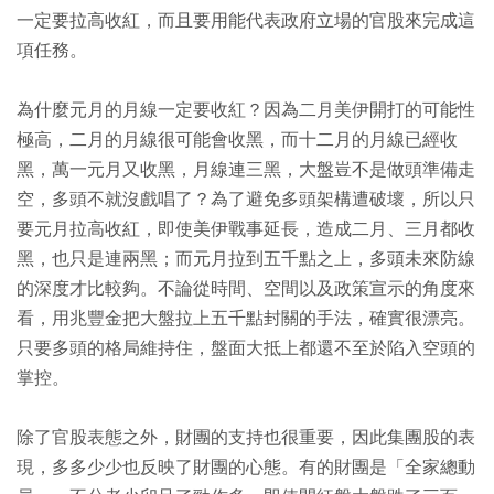
一定要拉高收紅，而且要用能代表政府立場的官股來完成這
項任務。
為什麼元月的月線一定要收紅？因為二月美伊開打的可能性
極高，二月的月線很可能會收黑，而十二月的月線已經收
黑，萬一元月又收黑，月線連三黑，大盤豈不是做頭準備走
空，多頭不就沒戲唱了？為了避免多頭架構遭破壞，所以只
要元月拉高收紅，即使美伊戰事延長，造成二月、三月都收
黑，也只是連兩黑；而元月拉到五千點之上，多頭未來防線
的深度才比較夠。不論從時間、空間以及政策宣示的角度來
看，用兆豐金把大盤拉上五千點封關的手法，確實很漂亮。
只要多頭的格局維持住，盤面大抵上都還不至於陷入空頭的
掌控。
除了官股表態之外，財團的支持也很重要，因此集團股的表
現，多多少少也反映了財團的心態。有的財團是「全家總動