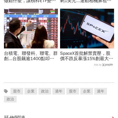
做錯什麼，讓槓桿ETF變風
剩1美元...運動相機鼻祖為
暴中心？去槓桿風暴完全拆
何摔落神壇？公司曝致命一
解
擊：記憶體價格太失控
台積電、聯發科、聯電、群
SpaceX首批解禁賣壓，股
創...台股飆逾1400點叩關
價不跌反暴漲15%創最大漲
45K，V型反轉來了？杜金
幅「直逼發行價」！最新目
Ads by
龍先挑2檔「便當股」
標價：有6成上漲空間
股市
企業
政治
過年
股市
企業
過年
政治