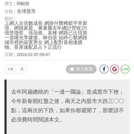
阿帕契
全球股市
上網人次倍數成長 網路付費稀鬆平常新
浪、網路家庭、番薯騰去年總計營收25
億曾煥哲、張蒞政、袁棟 網路已出現第
一道曙光李建復、林伯伋 始終心繫網路
城市裡的寂寞男女 網上配對喜相逢購
物、星座速配及占卜正流行
2003-02-20 09:47
+A
-A
加入收藏
去年阿扁總統的「一邊一國論」造成股市下挫；
今年新春開紅盤之後，兩天之內股市大跌三○○
點，這兩次的下跌，如果你都避開了，那麼請不
必浪費時間閱讀本文。