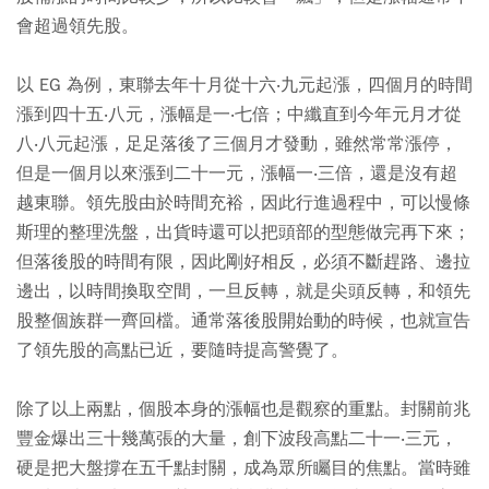
會超過領先股。
以 EG 為例，東聯去年十月從十六‧九元起漲，四個月的時間
漲到四十五‧八元，漲幅是一‧七倍；中纖直到今年元月才從
八‧八元起漲，足足落後了三個月才發動，雖然常常漲停，
但是一個月以來漲到二十一元，漲幅一‧三倍，還是沒有超
越東聯。領先股由於時間充裕，因此行進過程中，可以慢條
斯理的整理洗盤，出貨時還可以把頭部的型態做完再下來；
但落後股的時間有限，因此剛好相反，必須不斷趕路、邊拉
邊出，以時間換取空間，一旦反轉，就是尖頭反轉，和領先
股整個族群一齊回檔。通常落後股開始動的時候，也就宣告
了領先股的高點已近，要隨時提高警覺了。
除了以上兩點，個股本身的漲幅也是觀察的重點。封關前兆
豐金爆出三十幾萬張的大量，創下波段高點二十一‧三元，
硬是把大盤撐在五千點封關，成為眾所矚目的焦點。當時雖