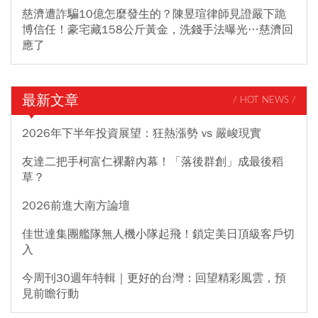
慈濟遭詐騙10億怎麼發生的？陳昱瑄律師見證嚴下跪
博信任！豪宅藏158公斤黃金，洗錢手法曝光…慈濟回
應了
最新文章
/ HOT NEWS /
2026年下半年投資展望：狂熱漲勢 vs 嚴峻現實
友達二把手柯富仁裸辭內幕！「落後群創」成最後稻
草？
2026前進大南方論壇
佳世達集團艦隊無人機小隊起飛！鎖定美日頂級客戶切
入
今周刊30週年特輯｜更好的台灣：回望精彩風雲，預
見前瞻行動