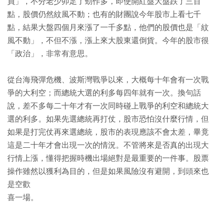
員」，不分老少卯足了勁作多，即使開紅盤大盤跌了三百
點，股價仍然紋風不動；也有的財團說今年股市上看七千
點，結果大盤四個月來漲了一千多點，他們的股價也是「紋
風不動」，不但不漲，漲上來大股東還倒貨。今年的股市很
「政治」，非常有意思。
從台海飛彈危機、波斯灣戰爭以來，大概每十年會有一次戰
爭的大利空；而總統大選的利多每四年就有一次。換句話
說，差不多每二十年才有一次同時碰上戰爭的利空和總統大
選的利多。如果先選總統再打仗，股市恐怕沒什麼行情，但
如果是打完仗再來選總統，股市的表現應該不會太差，畢竟
這是二十年才會出現一次的情況。不管將來是否真的出現大
行情上漲，懂得把握時機出場絕對是最重要的一件事。股票
操作雖然以獲利為目的，但是如果風險沒有避開，到頭來也
是空歡
喜一場。