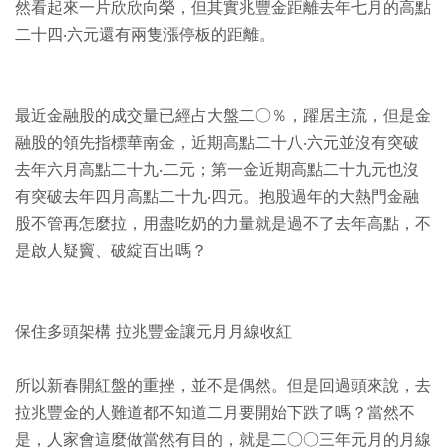
然看起來一片欣欣向榮，但其實兆豐金距離去年七月的高點
二十四‧六元還有兩隻漲停板的距離。
最近金融股的成交量已經占大盤二○％，躍居主流，但是金
融股的領先指標華南金，近期高點二十八‧六元並沒有突破
去年六月高點二十九‧二元；第一金近期高點二十九元也沒
有突破去年四月高點二十九‧四元。抱股過年的大熱門金融
股不管再怎麼拉，用盡吃奶的力量就是過不了去年高點，不
是啟人疑竇、破綻百出嗎？
保住多頭架構 拉兆豐金讓元月月線收紅
所以新春開紅盤的重挫，並不是偶然。但是回過頭來說，去
拉兆豐金的人難道都不知道二月要開始下跌了嗎？當然不
是，人家會這麼做當然有目的，就是二○○三年元月的月線