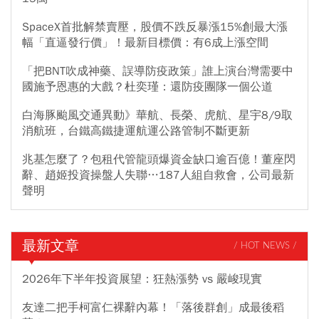
SpaceX首批解禁賣壓，股價不跌反暴漲15%創最大漲
幅「直逼發行價」！最新目標價：有6成上漲空間
「把BNT吹成神藥、誤導防疫政策」誰上演台灣需要中
國施予恩惠的大戲？杜奕瑾：還防疫團隊一個公道
白海豚颱風交通異動》華航、長榮、虎航、星宇8/9取
消航班，台鐵高鐵捷運航運公路管制不斷更新
兆基怎麼了？包租代管龍頭爆資金缺口逾百億！董座閃
辭、趙姬投資操盤人失聯…187人組自救會，公司最新
聲明
最新文章
/ HOT NEWS /
2026年下半年投資展望：狂熱漲勢 vs 嚴峻現實
友達二把手柯富仁裸辭內幕！「落後群創」成最後稻