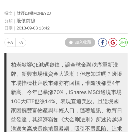
財經DJ報MONEYDJ
股債前線
2013-09-03 13:42
+A
-A
加入收藏
柏老敲響QE減碼喪鐘，讓全球金融秩序重新洗
牌、新興市場現資金大退潮！但您知道嗎？邊境
市場指標杜拜股市雖亦有回檔，惟隨後卻登4年
新高、今年已暴漲70%，iShares MSCI邊境市場
100大ETF也漲14%、表現直追美股。且邊境國
家因擁豐富物產與年輕人口，隨著通訊、教育日
益發達，其經濟猶如《大金剛法則》所述跨越鴻
溝邁向高成長龍捲風暴期，吸引不畏風險、追求