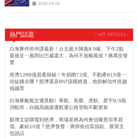
2026-04-24
熱門話題
/ HOT ARTICLES /
白海豚停班停課最新！台北最大陣風8-9級、下午2點
最接近…風雨比巴威還大，為何不放颱風假？蔣萬安發
聲
慈濟1288億資產揭秘！年捐贈72億、不動產815億…
信徒錢去哪？慈濟還原BNT採購經過，他拆解信件批越
描越黑
白海豚颱風交通異動》華航、長榮、虎航、星宇8/9取
消航班，台鐵高鐵捷運航運公路管制不斷更新
顏博文從聯電到慈濟，商場老將為何會信陳昱瑄李易
儒、豪給10億？慈濟發聲：將捍衛信眾捐款、蔡英文
也說話