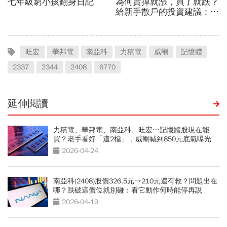
旺宏
華邦電
南亞科
力積電
威剛
記憶體
2337
2344
2408
6770
延伸閱讀
力積電、華邦電、南亞科、旺宏…記憶體股現在能
買？老手看好「這2檔」，威剛喊到850元底氣曝光
2026-04-24
南亞科(2408)股價326.5元→210元還有救？問題出在
哪？跌破這價位就別碰：看它動作何時能停再說
2026-04-19