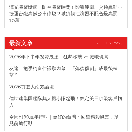
漢光演習斷網、防空演習時間！影響範圍、交通異動…
捷運台鐵高鐵公車停駛？城鎮韌性演習不配合最高罰
15萬
最新文章
/ HOT NEWS /
2026年下半年投資展望：狂熱漲勢 vs 嚴峻現實
友達二把手柯富仁裸辭內幕！「落後群創」成最後稻
草？
2026前進大南方論壇
佳世達集團艦隊無人機小隊起飛！鎖定美日頂級客戶切
入
今周刊30週年特輯｜更好的台灣：回望精彩風雲，預
見前瞻行動