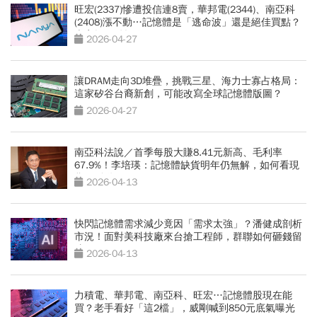
旺宏(2337)慘遭投信連8賣，華邦電(2344)、南亞科
(2408)漲不動…記憶體是「逃命波」還是絕佳買點？
專家揭關鍵操作
2026-04-27
讓DRAM走向3D堆疊，挑戰三星、海力士寡占格局：
這家矽谷台裔新創，可能改寫全球記憶體版圖？
2026-04-27
南亞科法說／首季每股大賺8.41元新高、毛利率
67.9%！李培瑛：記憶體缺貨明年仍無解，如何看現
貨價鬆動？
2026-04-13
快閃記憶體需求減少竟因「需求太強」？潘健成剖析
市況！面對美科技廠來台搶工程師，群聯如何砸錢留
才？
2026-04-13
力積電、華邦電、南亞科、旺宏…記憶體股現在能
買？老手看好「這2檔」，威剛喊到850元底氣曝光