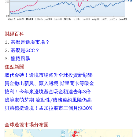
財經百科
1.
甚麼是邊境市場？
2.
甚麼是GCC？
3.
龍捲風暴
焦點新聞
取代金磚！邊境市場躍升全球投資新顯學
資金撤出新興、竄入邊境 斯里蘭卡等吸金
搶利！今年來邊境基金吸金額達去年3倍
邊境處萌芽期 流動性/債務違約風險仍高
貝萊德挺邊境！孟加拉股市三個月漲30%
全球邊境市場分布圖