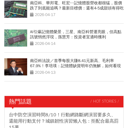
南亞科、華邦電、旺宏…記憶體股營收都很猛，股價
跌了到底能追嗎？最新目標價：還有4-5成甜頭有得吃
2026-04-17
AI引爆記憶體榮景，三星、南亞科營運亮眼，但高點
訊號悄然浮現，孫慧芳：投資者宜適時獲利
2026-04-14
南亞科法說／首季每股大賺8.41元新高、毛利率
67.9%！李培瑛：記憶體缺貨明年仍無解，如何看現
貨價鬆動？
2026-04-13
熱門話題
/ HOT STORIES /
台中防空演習時間8/10！行動網路斷網演習要多久、
還能用行動支付？城鎮韌性演習懶人包：拒配合最高罰
15萬