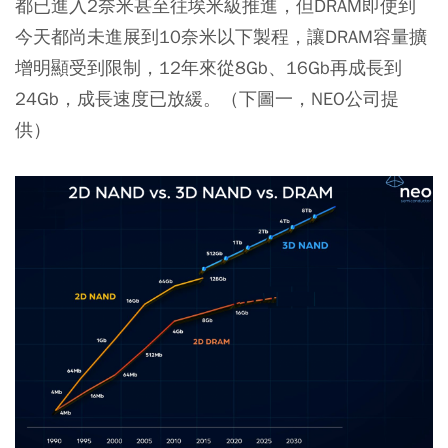
都已進入2奈米甚至往埃米級推進，但DRAM即使到
今天都尚未進展到10奈米以下製程，讓DRAM容量擴
增明顯受到限制，12年來從8Gb、16Gb再成長到
24Gb，成長速度已放緩。（下圖一，NEO公司提
供）