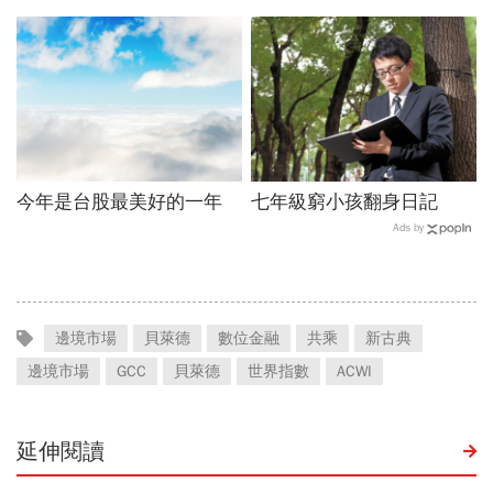
如何正確「評估價值」，趁
景氣差時撿便宜
今年是台股最美好的一年
七年級窮小孩翻身日記
Ads by
邊境市場
貝萊德
數位金融
共乘
新古典
邊境市場
GCC
貝萊德
世界指數
ACWI
延伸閱讀