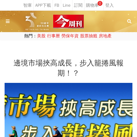
0
熱門：
美股
行事曆
勞保年資
股票抽籤
房地產
邊境市場挾高成長，步入籠捲風報
期！？