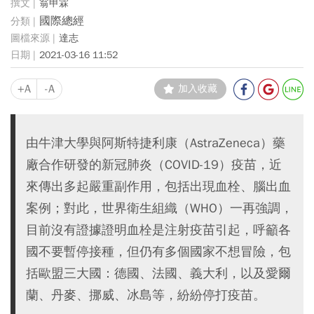
翁申霖
國際總經
達志
2021-03-16 11:52
+A
-A
加入收藏
由牛津大學與阿斯特捷利康（AstraZeneca）藥
廠合作研發的新冠肺炎（COVID-19）疫苗，近
來傳出多起嚴重副作用，包括出現血栓、腦出血
案例；對此，世界衛生組織（WHO）一再強調，
目前沒有證據證明血栓是注射疫苗引起，呼籲各
國不要暫停接種，但仍有多個國家不想冒險，包
括歐盟三大國：德國、法國、義大利，以及愛爾
蘭、丹麥、挪威、冰島等，紛紛停打疫苗。