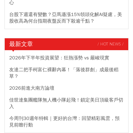
心
台股下週還有變數？亞馬遜漲15%領頭化解AI疑慮，美
股收高為何台指期夜盤反而下殺逾千點？
最新文章
/ HOT NEWS /
2026年下半年投資展望：狂熱漲勢 vs 嚴峻現實
友達二把手柯富仁裸辭內幕！「落後群創」成最後稻
草？
2026前進大南方論壇
佳世達集團艦隊無人機小隊起飛！鎖定美日頂級客戶切
入
今周刊30週年特輯｜更好的台灣：回望精彩風雲，預
見前瞻行動