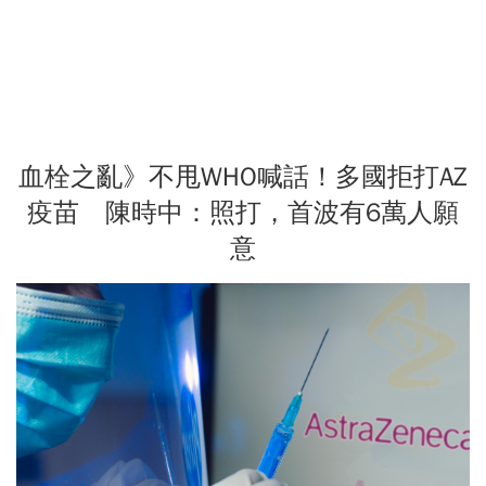
血栓之亂》不甩WHO喊話！多國拒打AZ
疫苗 陳時中：照打，首波有6萬人願
意