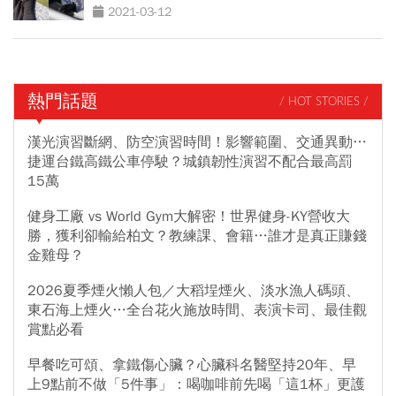
2021-03-12
熱門話題
/ HOT STORIES /
漢光演習斷網、防空演習時間！影響範圍、交通異動…
捷運台鐵高鐵公車停駛？城鎮韌性演習不配合最高罰
15萬
健身工廠 vs World Gym大解密！世界健身-KY營收大
勝，獲利卻輸給柏文？教練課、會籍…誰才是真正賺錢
金雞母？
2026夏季煙火懶人包／大稻埕煙火、淡水漁人碼頭、
東石海上煙火…全台花火施放時間、表演卡司、最佳觀
賞點必看
早餐吃可頌、拿鐵傷心臟？心臟科名醫堅持20年、早
上9點前不做「5件事」：喝咖啡前先喝「這1杯」更護