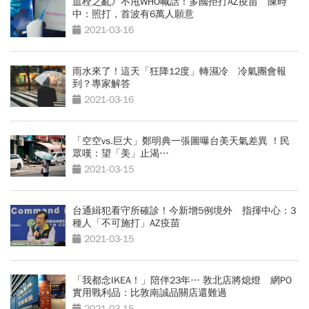
血栓之亂》不甩WHO喊話！多國拒打AZ疫苗 陳時
中：照打，首波有6萬人願意
2021-03-16
雨水來了！這天「狂降12度」轉濕冷 冷氣團會報
到？專家解答
2021-03-16
「空空vs.巨大」鄭明典一張圖曝台美天氣差異 ！民
眾嘆：望「美」止渴…
2021-03-15
台通緝犯看守所確診！今新增5例境外 指揮中心：3
種人「不可施打」AZ疫苗
2021-03-15
「我都念IKEA！」陪伴23年… 敦北店將熄燈 網PO
實用戰利品：比敦南誠品關店還難過
2021-03-15