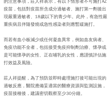
的注意事項，莊人祥表示，有以下情形者不可施打AZ
疫苗，包括
對疫苗所含成分過敏者
、
施打第一劑後出
現嚴重過敏者
、
18歲以下的青少年
。此外，有急性嚴
重疾病且伴隨發燒或急性感染者則應暫緩施打。
而若有血小板減少或任何凝血異常，例如血友病者、
免疫功能不全者，包括接受免疫抑制劑治療、懷孕或
是可能懷孕的女性、正在哺乳的女性，應謹慎評估施
打效益及風險。
莊人祥提醒，為了預防並即時處理施打後可能出現的
過敏反應，醫院應備妥適當的醫療資源與監測設施，
疫苗接種後，建議密切觀察至少30分鐘。