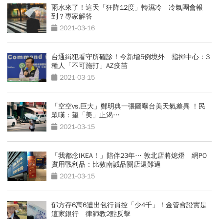
雨水來了！這天「狂降12度」轉濕冷 冷氣團會報
到？專家解答
2021-03-16
台通緝犯看守所確診！今新增5例境外 指揮中心：3
種人「不可施打」AZ疫苗
2021-03-15
「空空vs.巨大」鄭明典一張圖曝台美天氣差異 ！民
眾嘆：望「美」止渴…
2021-03-15
「我都念IKEA！」陪伴23年… 敦北店將熄燈 網PO
實用戰利品：比敦南誠品關店還難過
2021-03-15
郁方存6萬6遭出包行員控「少4千」！金管會證實是
這家銀行 律師教2點反擊