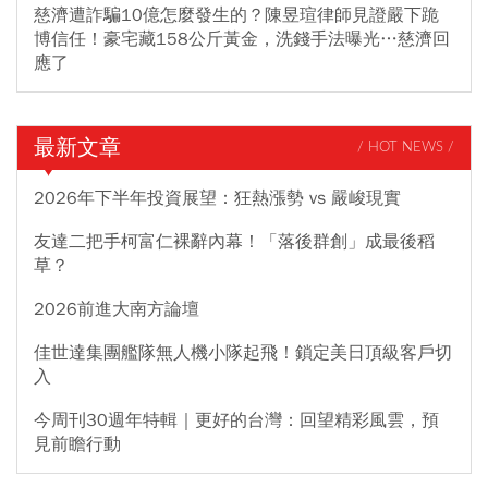
慈濟遭詐騙10億怎麼發生的？陳昱瑄律師見證嚴下跪
博信任！豪宅藏158公斤黃金，洗錢手法曝光…慈濟回
應了
最新文章
/ HOT NEWS /
2026年下半年投資展望：狂熱漲勢 vs 嚴峻現實
友達二把手柯富仁裸辭內幕！「落後群創」成最後稻
草？
2026前進大南方論壇
佳世達集團艦隊無人機小隊起飛！鎖定美日頂級客戶切
入
今周刊30週年特輯｜更好的台灣：回望精彩風雲，預
見前瞻行動