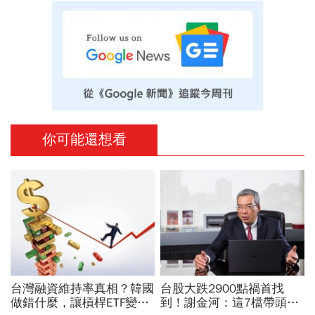
你可能還想看
台灣融資維持率真相？韓國
台股大跌2900點禍首找
做錯什麼，讓槓桿ETF變風
到！謝金河：這7檔帶頭毀