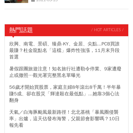
熱門話題
/ HOT ARTICLES /
欣興、南電、景碩、臻鼎-KY、金居、尖點...PCB買誰
最賺？杜金龍點名「這檔」爆炸性強漲，11月末升段
首選
暑假跟團旅遊注意！知名旅行社遭勒令停業、9家遭廢
止或撤照…觀光署完整黑名單曝光
56歲才開始買股票，家庭主婦8年滾出8千萬！半年暴
賺5成、卻在股災「輝達殺在最低點」...她靠3個心法
翻身
天氣／白海豚颱風最新路徑！北北基桃「暴風圈侵襲
率」出爐，這天估發布海警，父親節會影響嗎？10日
報先看