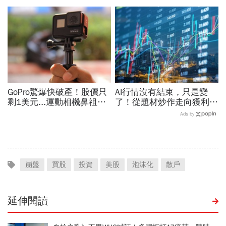
暴中心？去槓桿風暴完全拆
滅後座力強…國巨
解
1220→699元崩4成原因也
曝光
GoPro驚爆快破產！股價只
AI行情沒有結束，只是變
剩1美元...運動相機鼻祖為
了！從題材炒作走向獲利驗
何摔落神壇？公司曝致命一
證，防禦型配置成關鍵
Ads by
擊：記憶體價格太失控
崩盤
買股
投資
美股
泡沫化
散戶
延伸閱讀