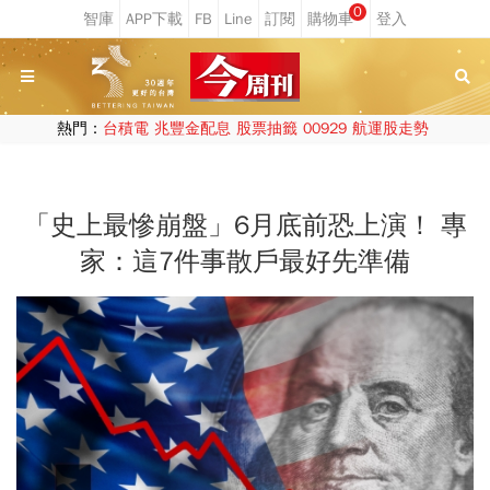
0
熱門：
台積電
兆豐金配息
股票抽籤
00929
航運股走勢
「史上最慘崩盤」6月底前恐上演！ 專
家：這7件事散戶最好先準備