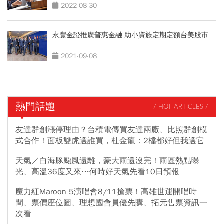
2022-08-30
永豐金證推廣普惠金融 助小資族定期定額台美股市
2021-09-08
熱門話題
/ HOT ARTICLES /
友達群創漲停理由？台積電傳買友達兩廠、比照群創模
式合作！面板雙虎選誰買，杜金龍：2檔都好但我選它
天氣／白海豚颱風遠離，豪大雨還沒完！雨區熱點曝
光、高溫36度又來…何時好天氣先看10日預報
魔力紅Maroon 5演唱會8/11搶票！高雄世運開唱時
間、票價座位圖、理想國會員優先購、拓元售票資訊一
次看