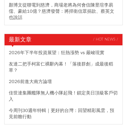
顏博文從聯電到慈濟，商場老將為何會信陳昱瑄李易
儒、豪給10億？慈濟發聲：將捍衛信眾捐款、蔡英文
也說話
最新文章
/ HOT NEWS /
2026年下半年投資展望：狂熱漲勢 vs 嚴峻現實
友達二把手柯富仁裸辭內幕！「落後群創」成最後稻
草？
2026前進大南方論壇
佳世達集團艦隊無人機小隊起飛！鎖定美日頂級客戶切
入
今周刊30週年特輯｜更好的台灣：回望精彩風雲，預
見前瞻行動