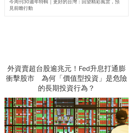
今周刊30週年特輯｜更好的台灣：回望精彩風雲，預
見前瞻行動
外資賣超台股逾兆元！Fed升息打通膨
衝擊股市 為何「價值型投資」是危險
的長期投資行為？