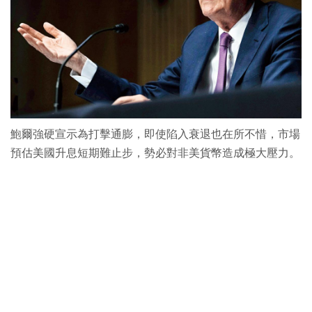
鮑爾強硬宣示為打擊通膨，即使陷入衰退也在所不惜，市場
預估美國升息短期難止步，勢必對非美貨幣造成極大壓力。