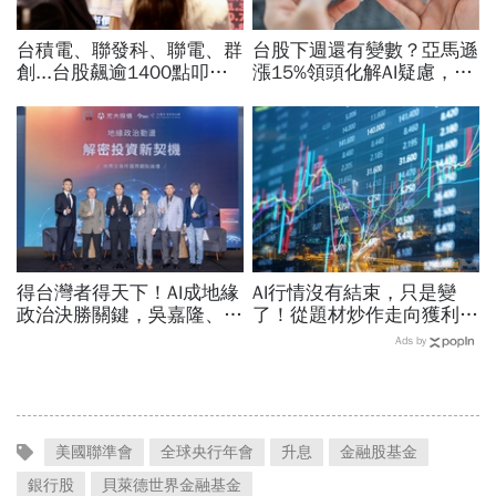
台積電、聯發科、聯電、群
台股下週還有變數？亞馬遜
創...台股飆逾1400點叩關
漲15%領頭化解AI疑慮，美
45K，V型反轉來了？杜金
股收高為何台指期夜盤反而
龍先挑2檔「便當股」
下殺逾千點？
得台灣者得天下！AI成地緣
AI行情沒有結束，只是變
政治決勝關鍵，吳嘉隆、胡
了！從題材炒作走向獲利驗
振東拆解國防投資迎「黃金
證，防禦型配置成關鍵
Ads by
20年」
美國聯準會
全球央行年會
升息
金融股基金
銀行股
貝萊德世界金融基金