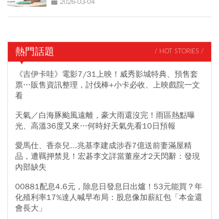
2026-03-04
熱門話題
/ HOT STORIES /
《吉伊卡哇》電影7/31上映！威秀影城特典、預售套
票…販售資訊整理，討伐棒+小卡必收、上映戲院一文
看
天氣／白海豚颱風遠離，豪大雨還沒完！雨區熱點曝
光、高溫36度又來…何時好天氣先看10日預報
愛馬仕、香奈兒...兆基李建成涉吞7億送前妻滿屋精
品，遭羈押禁見！宏碁李文詳當董座才2天閃辭：發現
內部缺失
00881配息4.6元，除息日發息日出爐！53元能買？年
化殖利率17%達人喊早布局：股息像加薪紅包「本金還
會長大」