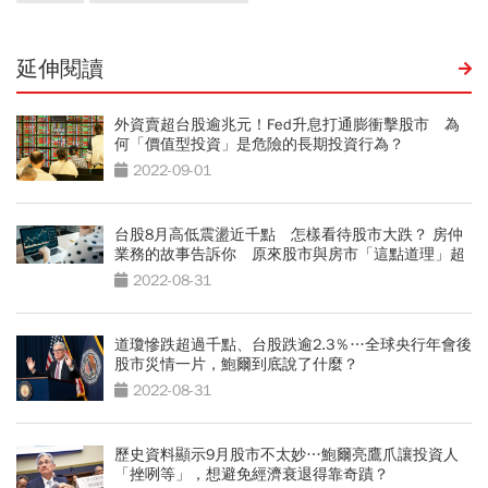
延伸閱讀
外資賣超台股逾兆元！Fed升息打通膨衝擊股市 為
何「價值型投資」是危險的長期投資行為？
2022-09-01
台股8月高低震盪近千點 怎樣看待股市大跌？ 房仲
業務的故事告訴你 原來股市與房市「這點道理」超
像
2022-08-31
道瓊慘跌超過千點、台股跌逾2.3％…全球央行年會後
股市災情一片，鮑爾到底說了什麼？
2022-08-31
歷史資料顯示9月股市不太妙…鮑爾亮鷹爪讓投資人
「挫咧等」，想避免經濟衰退得靠奇蹟？