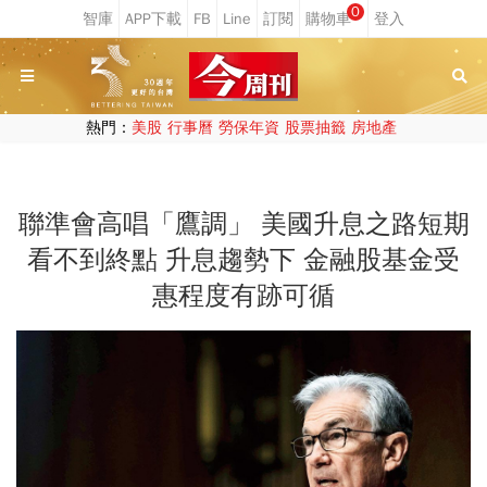
0
熱門：
美股
行事曆
勞保年資
股票抽籤
房地產
聯準會高唱「鷹調」 美國升息之路短期
看不到終點 升息趨勢下 金融股基金受
惠程度有跡可循