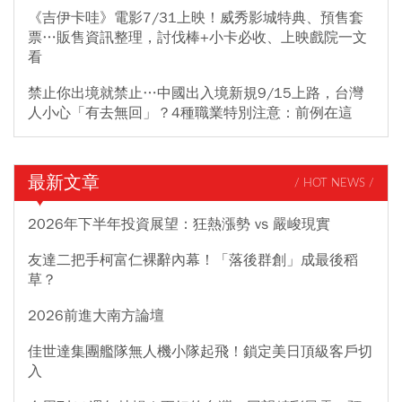
《吉伊卡哇》電影7/31上映！威秀影城特典、預售套
票…販售資訊整理，討伐棒+小卡必收、上映戲院一文
看
禁止你出境就禁止…中國出入境新規9/15上路，台灣
人小心「有去無回」？4種職業特別注意：前例在這
最新文章
/ HOT NEWS /
2026年下半年投資展望：狂熱漲勢 vs 嚴峻現實
友達二把手柯富仁裸辭內幕！「落後群創」成最後稻
草？
2026前進大南方論壇
佳世達集團艦隊無人機小隊起飛！鎖定美日頂級客戶切
入