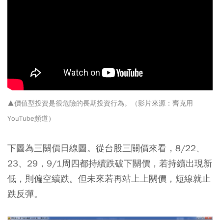
▲價值型投資是很危險的長期投資行為。（影片來源：齊克用
YouTube頻道）
下圖為三關價日線圖。從台股三關價來看，8/22、
23、29，9/1周四都持續跌破下關價，若持續出現新
低，則偏空續跌。但未來若再站上上關價，短線就止
跌反彈。