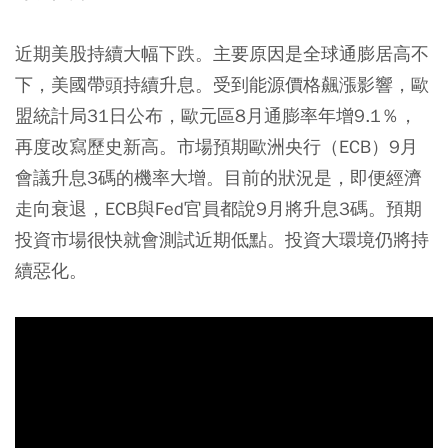
近期美股持續大幅下跌。主要原因是全球通膨居高不
下，美國帶頭持續升息。受到能源價格飆漲影響，歐
盟統計局31日公布，歐元區8月通膨率年增9.1％，
再度改寫歷史新高。市場預期歐洲央行（ECB）9月
會議升息3碼的機率大增。目前的狀況是，即便經濟
走向衰退，ECB與Fed官員都說9月將升息3碼。預期
投資市場很快就會測試近期低點。投資大環境仍將持
續惡化。