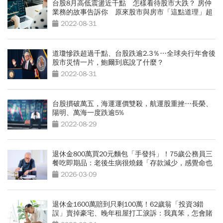
台股8月高低震盪近千點 怎樣看待股市大跌？ 房仲
業務的故事告訴你 原來股市與房市「這點道理」超
像
2022-08-31
道瓊慘跌超過千點、台股跌逾2.3％…全球央行年會後
股市災情一片，鮑爾到底說了什麼？
2022-08-31
台股摜破萬五，海運運價雙殺，航運股重挫…長榮、
陽明、萬海一度跌逾5%
2022-08-29
退休金800萬買20元麵包「手發抖」！75歲公務員三
餐吃即期品：老後生病很燒錢「存款減少，感覺命也
變短」
2026-03-09
退休金1600萬賠到只剩100萬！62歲翁「投資3錯
誤」賣掉豪宅、晚年租屋打工淚訴：我真笨，怎會賭
這把？