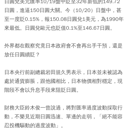
日圓兌美元匯率10/19盤中貶至32年新低的149.72
日圓，進逼150日圓大關。今（10/20）日盤中，甚
至一度貶0.15%，報150.08日圓兌1美元，為1990年
來最低。日圓兌歐元也貶值0.1%至146.67日圓。
外界都在觀察究竟日本政府會不會再出手干預，還是
放任日圓續貶？
日本央行前副總裁岩田規久男表示，日本並未被認為
處於通貨膨脹，跟他國相比，日本物價相對穩定，現
階段不會以升息手段來阻貶日圓。
財務大臣鈴木俊一曾說過，將對匯率過度波動採取行
動，不樂見近期日圓迅速、單邊的走弱，「絕不能容
忍投機驅動的過度波動」。