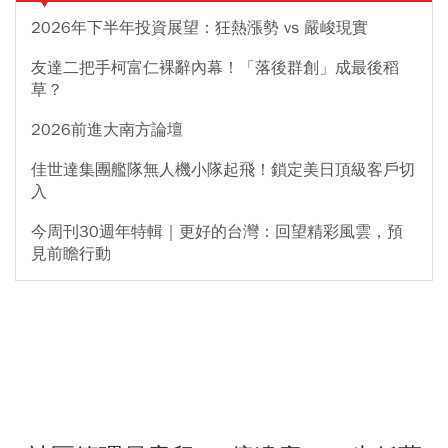
2026年下半年投資展望：狂熱漲勢 vs 嚴峻現實
友達二把手柯富仁裸辭內幕！「落後群創」成最後稻
草？
2026前進大南方論壇
佳世達集團艦隊無人機小隊起飛！鎖定美日頂級客戶切
入
今周刊30週年特輯｜更好的台灣：回望精彩風雲，預
見前瞻行動