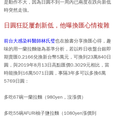
是動作不大，因為日圓不到一周內已兩度在跌向新低
時突然走強。
日圓狂貶屢創新低，他曝換匯心情複雜
前台大感染科醫師林氏璧
也在臉書分享換匯心得，趣
味的用一蘭拉麵做為基準分析，若以昨日收盤台銀即
期賣匯0.2166兌換新台幣5萬元，可換到23萬840日
圓，與2019年8月13日高點匯價0.3029元相比，當
時能換到16萬5071日圓，事隔3年多可以多換6萬
5769日圓：
多吃67碗一蘭拉麵（980yen，沒漲價）
多吃55碗AFURI柚子鹽拉麵（1080yen漲價到