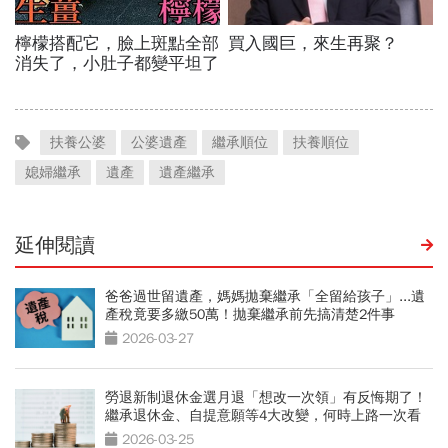
扶養公婆
公婆遺產
繼承順位
扶養順位
媳婦繼承
遺產
遺產繼承
延伸閱讀
爸爸過世留遺產，媽媽拋棄繼承「全留給孩子」...遺
產稅竟要多繳50萬！拋棄繼承前先搞清楚2件事
2026-03-27
勞退新制退休金選月退「想改一次領」有反悔期了！
繼承退休金、自提意願等4大改變，何時上路一次看
2026-03-25