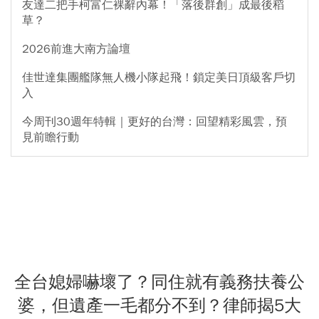
友達二把手柯富仁裸辭內幕！「落後群創」成最後稻
草？
2026前進大南方論壇
佳世達集團艦隊無人機小隊起飛！鎖定美日頂級客戶切
入
今周刊30週年特輯｜更好的台灣：回望精彩風雲，預
見前瞻行動
全台媳婦嚇壞了？同住就有義務扶養公
婆，但遺產一毛都分不到？律師揭5大