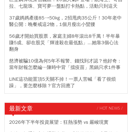
拉、七龍珠、寶可夢…盤點打卡熱點，活動只到這天
37歲媽媽產後85→50kg，2招甩肉35公斤！30年老中
醫公開：晚餐戒這2物，1個月瘦出小蠻腰
56歲才開始買股票，家庭主婦8年滾出8千萬！半年暴
賺5成、卻在股災「輝達殺在最低點」...她靠3個心法
翻身
慈濟被騙10億為何5年不報警、錢找到才認？他好奇：
當年財報怎麼編…陳時中背「擋疫苗」黑鍋只求1件事
LINE這功能置頂5天關不掉！一票人苦喊「看了很煩
躁」，要怎麼移除？官方回應了
最新文章
/ HOT NEWS /
2026年下半年投資展望：狂熱漲勢 vs 嚴峻現實