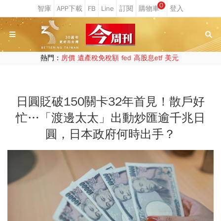
0
熱門：
房價
遺產稅免稅額
fed
高股息etf
美元
日圓貶破150關卡32年首見！散戶好
忙…「渡邊太太」出動炒匯逾千兆日
圓，日本政府何時出手？