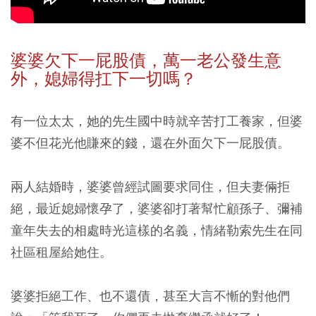
婆婆欠下一屁股債，萬一老公發生意
外，媳婦得扛下一切嗎？
有一位太太，她的先生國中時就辛苦打工養家，但婆
婆不但花光他賺來的錢，還在外面欠下一屁股債。
兩人結婚時，婆婆曾經試圖要求同住，但夫妻倆拒
絕，最近媳婦懷孕了，婆婆卻打著幫忙顧孫子、彌補
童年失去的相處時光這樣的名義，情緒勒索先生在同
社區租屋給她住。
婆婆拒絕工作、也不還債，甚至大言不慚的對他們