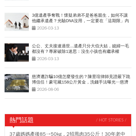
3億遺產爭奪戰！懷疑弟弟不是爸爸親生，如何不讓
他繼承遺產？光驗DNA沒用，一定要在「這期限」內
提告
2026-03-13
公公、丈夫接連過世...遺產只分大伯大姑，媳婦一毛
都沒有？專家破除1迷思：沒生小孩也有繼承權
2026-03-13
慈濟遭詐騙10億怎麼發生的？陳昱瑄律師見證嚴下跪
博信任！豪宅藏158公斤黃金，洗錢手法曝光…慈濟
回應了
2026-08-06
熱門話題
/ HOT STORIES /
37歲媽媽產後85→50kg，2招甩肉35公斤！30年老中