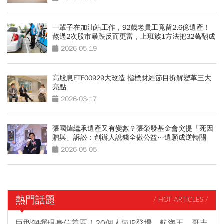
一輩子在加油站工作，92歲老員工竟留2.6億遺產！
熬過2次股市暴跌反而更富，上班族1方法把32萬翻成
3800萬
2026-05-19
高股息ETF00929大改造 指標財經節目拆解變革三大
亮點
2026-03-17
張國煒繼承遺產又有變數？張榮發基金會突提「死因
贈與」訴訟：創辦人說錢全做公益…遺願成逆轉關
鍵？
2026-05-05
熱門話題
/ HOT ARTICLES /
巨型鋼彈現身信義區！20個人氣IP登場，航海王、哥吉