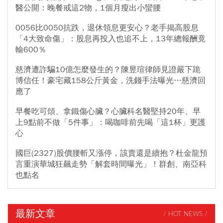
醫公開：晚餐戒這2物，1個月瘦出小蠻腰
0056比0050抗跌，退休領息更安心？老手揭高股息
「4大致命傷」：股息再投入也追不上，13年總報酬竟
輸600％
慈濟遭詐騙10億怎麼發生的？陳昱瑄律師見證嚴下跪
博信任！豪宅藏158公斤黃金，洗錢手法曝光…慈濟回
應了
早餐吃可頌、拿鐵傷心臟？心臟科名醫堅持20年、早
上9點前不做「5件事」：喝咖啡前先喝「這1杯」更護
心
國巨(2327)股價腰斬又漲停，該賣還是續抱？杜金龍預
言重演華城狂飆走勢「解套時間曝光」！群創、南亞科
也點名
最新文章
/ HOT NEWS /