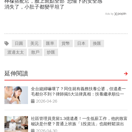
檸檬搭配它，臉上斑點全部
恐懼下的安全感
消失了，小肚子都變平坦了
Ads by
日圓
美元
匯率
貨幣
日本
換匯
渡邊太太
散戶
炒匯
延伸閱讀
全台媳婦嚇壞了？同住就有義務扶養公婆，但遺產一
毛都分不到？律師揭5大法律真相：扶養繼承順位一
次看
2026-04-26
社區管理員竟留1.3億遺產！一生低薪工作，他的致富
秘訣是什麼？普通上班族「1投資法」也能輕鬆滾出
4800萬
2026-04-30