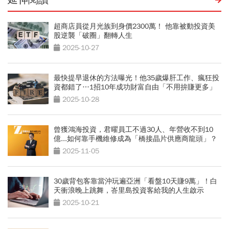
超商店員從月光族到身價2300萬！ 他靠被動投資美
股逆襲「破圈」翻轉人生
2025-10-27
最快提早退休的方法曝光！他35歲爆肝工作、瘋狂投
資都錯了…1招10年成功財富自由「不用拚賺更多」
2025-10-28
曾獲鴻海投資，君曜員工不過30人、年營收不到10
億...如何靠手機維修成為「橋接晶片供應商龍頭」？
2025-11-05
30歲背包客靠當沖玩遍亞洲「看盤10天賺9萬」！白
天衝浪晚上跳舞，峇里島投資客給我的人生啟示
2025-10-21