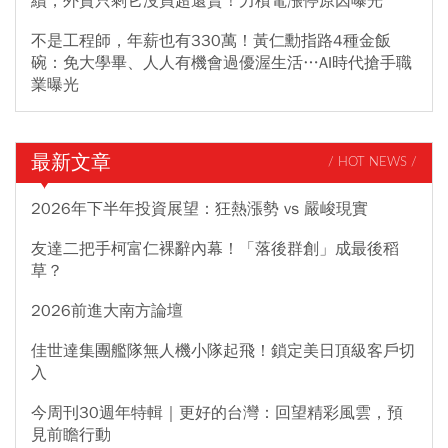
續，外資只剩它沒買超還賣！力積電漲停原因曝光
不是工程師，年薪也有330萬！黃仁勳指路4種金飯
碗：免大學畢、人人有機會過優渥生活…AI時代搶手職
業曝光
最新文章
/ HOT NEWS /
2026年下半年投資展望：狂熱漲勢 vs 嚴峻現實
友達二把手柯富仁裸辭內幕！「落後群創」成最後稻
草？
2026前進大南方論壇
佳世達集團艦隊無人機小隊起飛！鎖定美日頂級客戶切
入
今周刊30週年特輯｜更好的台灣：回望精彩風雲，預
見前瞻行動