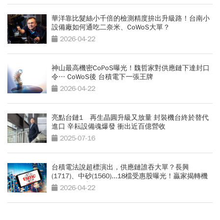
華洋靠比髮絲小千倍的檢測精度拚出升級路！台南小
設備廠如何通吃二奈米、CoWoS大單？
2026-04-22
神山最高機密CoPoS曝光！魏哲家對供應鏈下達封口
令… CoWoS後 台積電下一張王牌
2026-04-22
亮點台鏈1 再生晶圓升級又放量 封裝機台終於替代
進口 辛耘設備魂爆發 衝出近百億營收
2025-07-16
台積電法說超標演出，供應鏈誰吞大單？長興
(1717)、中砂(1560)...18檔受惠股曝光！贏家揭轉機
股2種操作法
2026-04-22