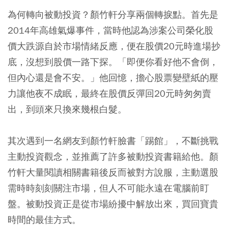
為何轉向被動投資？顏竹軒分享兩個轉捩點。首先是
2014年高雄氣爆事件，當時他認為涉案公司榮化股
價大跌源自於市場情緒反應，便在股價20元時進場抄
底，沒想到股價一路下探。「即便你看好他不會倒，
但內心還是會不安。」他回憶，擔心股票變壁紙的壓
力讓他夜不成眠，最終在股價反彈回20元時匆匆賣
出，到頭來只換來幾根白髮。
其次遇到一名網友到顏竹軒臉書「踢館」，不斷挑戰
主動投資觀念，並推薦了許多被動投資書籍給他。顏
竹軒大量閱讀相關書籍後反而被對方說服，主動選股
需時時刻刻關注市場，但人不可能永遠在電腦前盯
盤。被動投資正是從市場紛擾中解放出來，買回寶貴
時間的最佳方式。