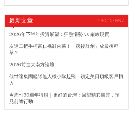
最新文章
/ HOT NEWS /
2026年下半年投資展望：狂熱漲勢 vs 嚴峻現實
友達二把手柯富仁裸辭內幕！「落後群創」成最後稻
草？
2026前進大南方論壇
佳世達集團艦隊無人機小隊起飛！鎖定美日頂級客戶切
入
今周刊30週年特輯｜更好的台灣：回望精彩風雲，預
見前瞻行動