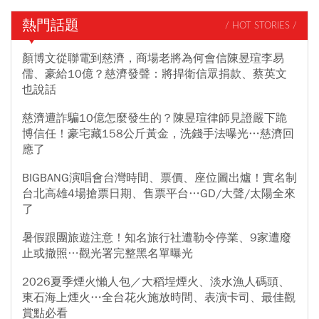
熱門話題
/ HOT STORIES /
顏博文從聯電到慈濟，商場老將為何會信陳昱瑄李易
儒、豪給10億？慈濟發聲：將捍衛信眾捐款、蔡英文
也說話
慈濟遭詐騙10億怎麼發生的？陳昱瑄律師見證嚴下跪
博信任！豪宅藏158公斤黃金，洗錢手法曝光…慈濟回
應了
BIGBANG演唱會台灣時間、票價、座位圖出爐！實名制
台北高雄4場搶票日期、售票平台…GD/大聲/太陽全來
了
暑假跟團旅遊注意！知名旅行社遭勒令停業、9家遭廢
止或撤照…觀光署完整黑名單曝光
2026夏季煙火懶人包／大稻埕煙火、淡水漁人碼頭、
東石海上煙火…全台花火施放時間、表演卡司、最佳觀
賞點必看