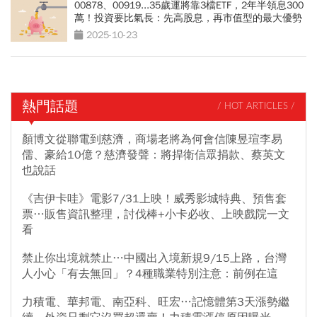
00878、00919...35歲運將靠3檔ETF，2年半領息300
萬！投資要比氣長：先高股息，再市值型的最大優勢
2025-10-23
熱門話題
/ HOT ARTICLES /
顏博文從聯電到慈濟，商場老將為何會信陳昱瑄李易
儒、豪給10億？慈濟發聲：將捍衛信眾捐款、蔡英文
也說話
《吉伊卡哇》電影7/31上映！威秀影城特典、預售套
票…販售資訊整理，討伐棒+小卡必收、上映戲院一文
看
禁止你出境就禁止…中國出入境新規9/15上路，台灣
人小心「有去無回」？4種職業特別注意：前例在這
力積電、華邦電、南亞科、旺宏…記憶體第3天漲勢繼