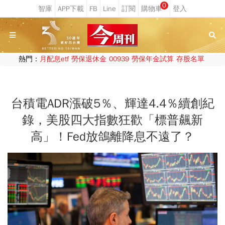
0
熱門：
月配息etf
勞保退休金
00939
勞保年金試算
存股名單
台積電ADR漲破5％、輝達4.4％續創紀
錄，美股四大指數狂歡「標普飆新
高」！Fed放鴿離降息不遠了？