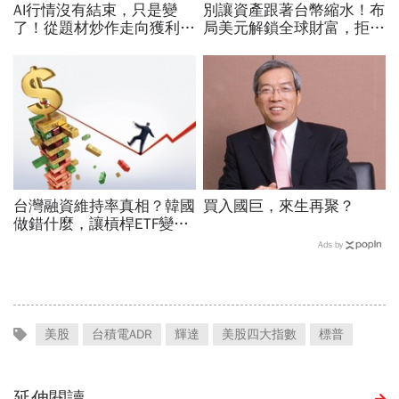
AI行情沒有結束，只是變
別讓資產跟著台幣縮水！布
了！從題材炒作走向獲利驗
局美元解鎖全球財富，拒絕
證，防禦型配置成關鍵
單一市場風險，搭配美股打
造高防禦資產
台灣融資維持率真相？韓國
買入國巨，來生再聚？
做錯什麼，讓槓桿ETF變風
暴中心？去槓桿風暴完全拆
Ads by
解
美股
台積電ADR
輝達
美股四大指數
標普
延伸閱讀