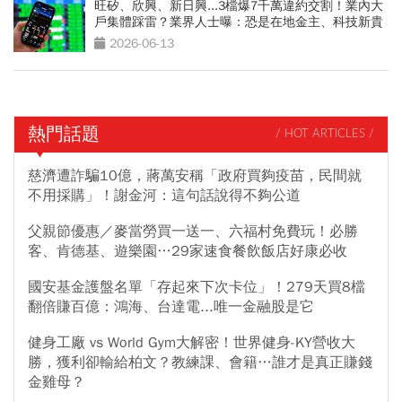
旺矽、欣興、新日興...3檔爆7千萬違約交割！業內大
戶集體踩雷？業界人士曝：恐是在地金主、科技新貴
2026-06-13
熱門話題
/ HOT ARTICLES /
慈濟遭詐騙10億，蔣萬安稱「政府買夠疫苗，民間就
不用採購」！謝金河：這句話說得不夠公道
父親節優惠／麥當勞買一送一、六福村免費玩！必勝
客、肯德基、遊樂園…29家速食餐飲飯店好康必收
國安基金護盤名單「存起來下次卡位」！279天買8檔
翻倍賺百億：鴻海、台達電...唯一金融股是它
健身工廠 vs World Gym大解密！世界健身-KY營收大
勝，獲利卻輸給柏文？教練課、會籍…誰才是真正賺錢
金雞母？