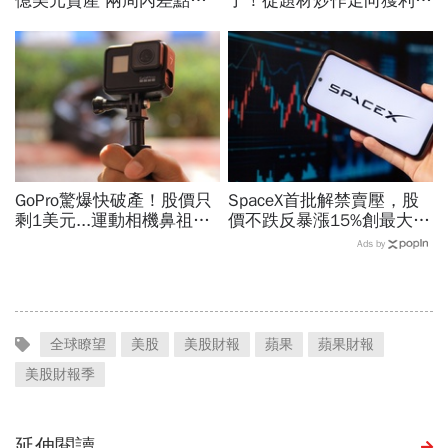
億美元資產 兩周內差點全
了！從題材炒作走向獲利驗
爆倉 華爾街少年股神四倍
證，防禦型配置成關鍵
速慘賠啟示
GoPro驚爆快破產！股價只
SpaceX首批解禁賣壓，股
剩1美元...運動相機鼻祖為
價不跌反暴漲15%創最大漲
何摔落神壇？公司曝致命一
幅「直逼發行價」！最新目
Ads by
擊：記憶體價格太失控
標價：有6成上漲空間
全球瞭望
美股
美股財報
蘋果
蘋果財報
美股財報季
延伸閱讀