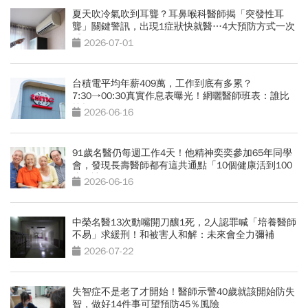
夏天吹冷氣吹到耳聾？耳鼻喉科醫師揭「突發性耳
聾」關鍵警訊，出現1症狀快就醫…4大預防方式一次
看
2026-07-01
台積電平均年薪409萬，工作到底有多累？
7:30→00:30真實作息表曝光！網曬醫師班表：誰比
較操？
2026-06-16
91歲名醫仍每週工作4天！他精神奕奕參加65年同學
會，發現長壽醫師都有這共通點「10個健康活到100
歲秘訣」
2026-06-16
中榮名醫13次動嘴開刀釀1死，2人認罪喊「培養醫師
不易」求緩刑！和被害人和解：未來會全力彌補
2026-07-22
失智症不是老了才開始！醫師示警40歲就該開始防失
智，做好14件事可望預防45％風險