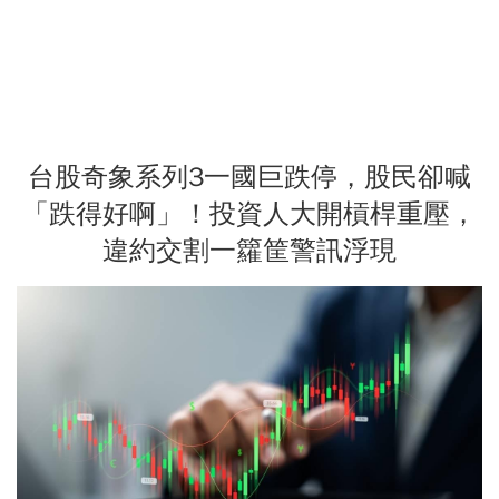
台股奇象系列3一國巨跌停，股民卻喊
「跌得好啊」！投資人大開槓桿重壓，
違約交割一籮筐警訊浮現