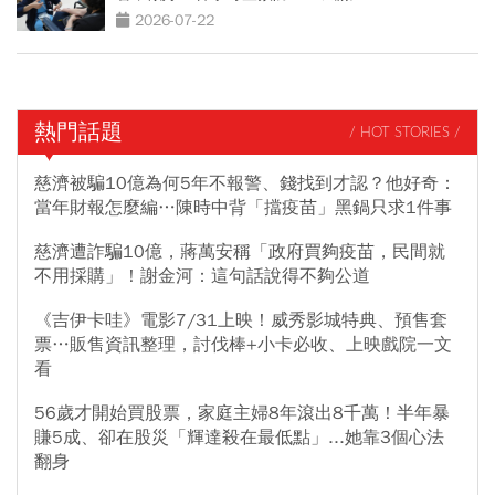
2026-07-22
熱門話題
/ HOT STORIES /
慈濟被騙10億為何5年不報警、錢找到才認？他好奇：
當年財報怎麼編…陳時中背「擋疫苗」黑鍋只求1件事
慈濟遭詐騙10億，蔣萬安稱「政府買夠疫苗，民間就
不用採購」！謝金河：這句話說得不夠公道
《吉伊卡哇》電影7/31上映！威秀影城特典、預售套
票…販售資訊整理，討伐棒+小卡必收、上映戲院一文
看
56歲才開始買股票，家庭主婦8年滾出8千萬！半年暴
賺5成、卻在股災「輝達殺在最低點」...她靠3個心法
翻身