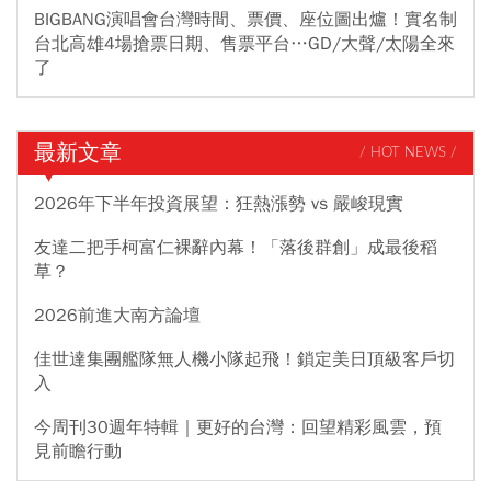
BIGBANG演唱會台灣時間、票價、座位圖出爐！實名制
台北高雄4場搶票日期、售票平台…GD/大聲/太陽全來
了
最新文章
/ HOT NEWS /
2026年下半年投資展望：狂熱漲勢 vs 嚴峻現實
友達二把手柯富仁裸辭內幕！「落後群創」成最後稻
草？
2026前進大南方論壇
佳世達集團艦隊無人機小隊起飛！鎖定美日頂級客戶切
入
今周刊30週年特輯｜更好的台灣：回望精彩風雲，預
見前瞻行動