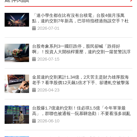
「連小學生都在比有沒有台積電」台股4個月漲萬
點，違約交割7年新高，巴菲特指標過熱該空手？杜
金龍曝操作
2026-07-01
台股奇象系列3一國巨跌停，股民卻喊「跌得好
啊」！投資人大開槓桿重壓，違約交割一籮筐警訊浮
現
2026-07-15
金居違約交割累計1.34億，2天苦主是財力雄厚股海
老手？看準股價12天飆1倍才下手、卻遭軋空被擊落
2026-04-23
台股爆1.7億違約交割！佳必琪1.5億「今年單筆最
高」，群聯也被通報…阮慕驊急勸：不要看漲多就亂
空
2026-06-10