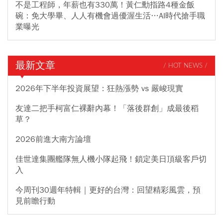
不是工程師，年薪也有330萬！黃仁勳指路4種金飯
碗：免大學畢、人人有機會過優渥生活…AI時代搶手職
業曝光
最新文章
/ HOT NEWS /
2026年下半年投資展望：狂熱漲勢 vs 嚴峻現實
友達二把手柯富仁裸辭內幕！「落後群創」成最後稻
草？
2026前進大南方論壇
佳世達集團艦隊無人機小隊起飛！鎖定美日頂級客戶切
入
今周刊30週年特輯｜更好的台灣：回望精彩風雲，預
見前瞻行動