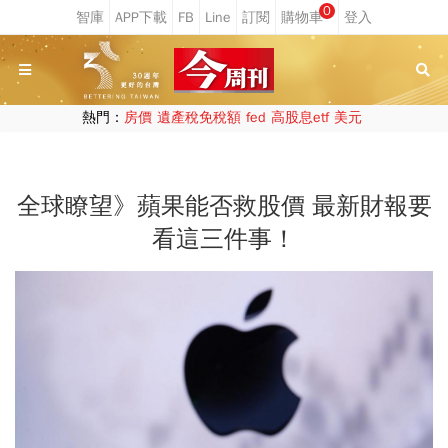
0
熱門：
房價
遺產稅免稅額
fed
高股息etf
美元
全球瞭望》蘋果能否救股價 最新財報要
看這三件事！