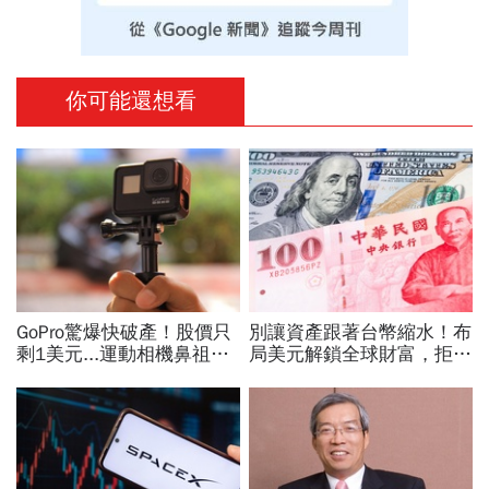
你可能還想看
GoPro驚爆快破產！股價只
別讓資產跟著台幣縮水！布
剩1美元...運動相機鼻祖為
局美元解鎖全球財富，拒絕
何摔落神壇？公司曝致命一
單一市場風險，搭配美股打
擊：記憶體價格太失控
造高防禦資產