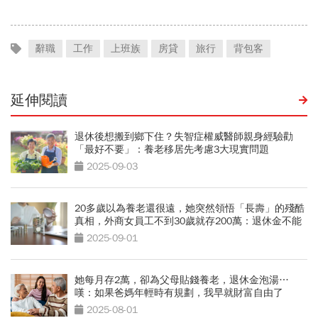
辭職
工作
上班族
房貸
旅行
背包客
延伸閱讀
退休後想搬到鄉下住？失智症權威醫師親身經驗勸
「最好不要」：養老移居先考慮3大現實問題
2025-09-03
20多歲以為養老還很遠，她突然領悟「長壽」的殘酷
真相，外商女員工不到30歲就存200萬：退休金不能
拖
2025-09-01
她每月存2萬，卻為父母貼錢養老，退休金泡湯…
嘆：如果爸媽年輕時有規劃，我早就財富自由了
2025-08-01