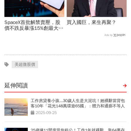
SpaceX首批解禁賣壓，股
買入國巨，來生再聚？
價不跌反暴漲15%創最大漲
幅「直逼發行價」！最新目
Ads by
標價：有6成上漲空間
美超微股價
延伸閱讀
工作房貸養小孩...30歲人生是大泥坑！她裸辭當背包
客10年「花光148萬環遊65國」：體力和通膨不等人
2025-09-25
25歲擁11間房當包租公！工作1年就裸辭，靠64萬存