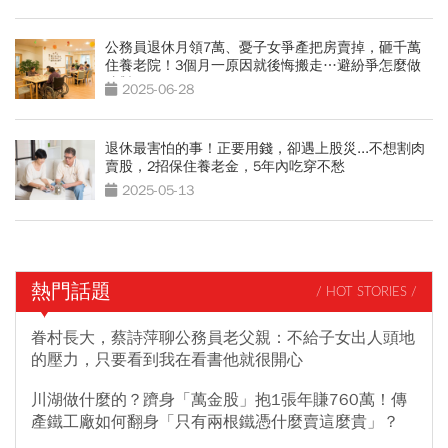
公務員退休月領7萬、憂子女爭產把房賣掉，砸千萬
住養老院！3個月一原因就後悔搬走…避紛爭怎麼做
才對
2025-06-28
退休最害怕的事！正要用錢，卻遇上股災...不想割肉
賣股，2招保住養老金，5年內吃穿不愁
2025-05-13
熱門話題
/ HOT STORIES /
眷村長大，蔡詩萍聊公務員老父親：不給子女出人頭地
的壓力，只要看到我在看書他就很開心
川湖做什麼的？躋身「萬金股」抱1張年賺760萬！傳
產鐵工廠如何翻身「只有兩根鐵憑什麼賣這麼貴」？