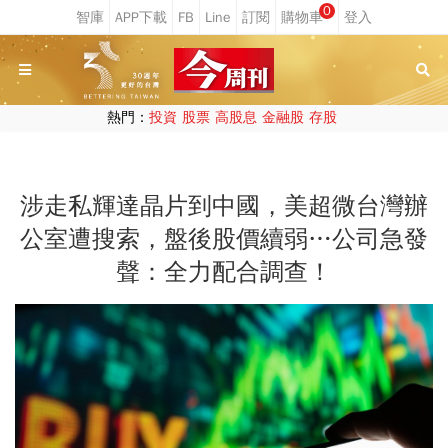
0
熱門：
投資
股票
高股息
金融股
存股
涉走私輝達晶片到中國，美超微台灣辦
公室遭搜索，盤後股價續弱…公司急發
聲：全力配合調查！