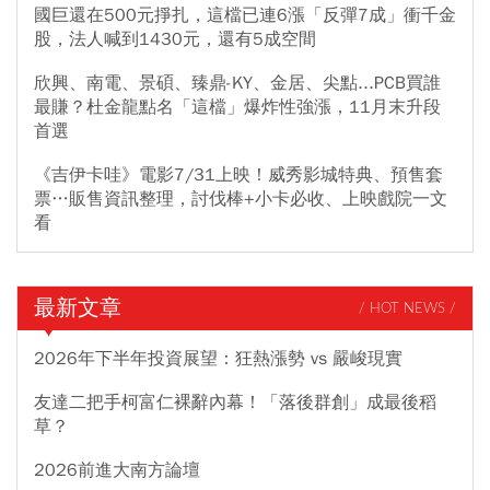
國巨還在500元掙扎，這檔已連6漲「反彈7成」衝千金
股，法人喊到1430元，還有5成空間
欣興、南電、景碩、臻鼎-KY、金居、尖點...PCB買誰
最賺？杜金龍點名「這檔」爆炸性強漲，11月末升段
首選
《吉伊卡哇》電影7/31上映！威秀影城特典、預售套
票…販售資訊整理，討伐棒+小卡必收、上映戲院一文
看
最新文章
/ HOT NEWS /
2026年下半年投資展望：狂熱漲勢 vs 嚴峻現實
友達二把手柯富仁裸辭內幕！「落後群創」成最後稻
草？
2026前進大南方論壇