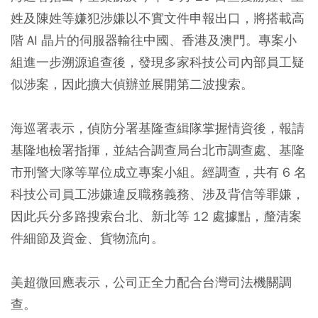
姓及陳姓等嫌犯涉嫌以不實文件申報出口，將搭載高
階 AI 晶片的伺服器輸往中國、香港及澳門。專案小
組進一步溯源追查後，發現多家科技公司內部員工疑
似涉案，因此擴大偵辦並展開第二波搜索。
海巡署表示，偵防分署基隆查緝隊掌握情資後，報請
基隆地檢署指揮，並結合調查局台北市調查處、基隆
市刑警大隊等單位成立專案小組。經調查，共有 6 名
科技公司員工涉嫌違反職務義務、涉及背信等罪嫌，
因此兵分多路搜索台北、新北等 12 處據點，釐清案
件細節及資金、貨物流向。
美超微回應表示，公司正全力配合台灣司法機關調
查。