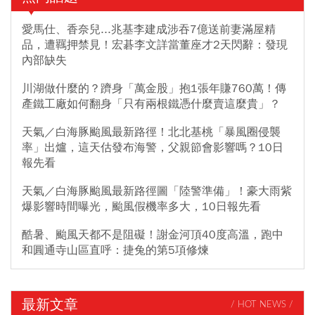
愛馬仕、香奈兒...兆基李建成涉吞7億送前妻滿屋精
品，遭羈押禁見！宏碁李文詳當董座才2天閃辭：發現
內部缺失
川湖做什麼的？躋身「萬金股」抱1張年賺760萬！傳
產鐵工廠如何翻身「只有兩根鐵憑什麼賣這麼貴」？
天氣／白海豚颱風最新路徑！北北基桃「暴風圈侵襲
率」出爐，這天估發布海警，父親節會影響嗎？10日
報先看
天氣／白海豚颱風最新路徑圖「陸警準備」！豪大雨紫
爆影響時間曝光，颱風假機率多大，10日報先看
酷暑、颱風天都不是阻礙！謝金河頂40度高溫，跑中
和圓通寺山區直呼：捷兔的第5項修煉
最新文章
/ HOT NEWS /