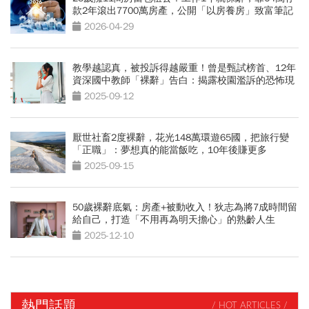
款2年滾出7700萬房產，公開「以房養房」致富筆記
2026-04-29
教學越認真，被投訴得越嚴重！曾是甄試榜首、12年
資深國中教師「裸辭」告白：揭露校園濫訴的恐怖現
狀
2025-09-12
厭世社畜2度裸辭，花光148萬環遊65國，把旅行變
「正職」：夢想真的能當飯吃，10年後賺更多
2025-09-15
50歲裸辭底氣：房產+被動收入！狄志為將7成時間留
給自己，打造「不用再為明天擔心」的熟齡人生
2025-12-10
熱門話題
/ HOT ARTICLES /