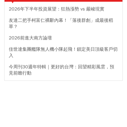
2026年下半年投資展望：狂熱漲勢 vs 嚴峻現實
友達二把手柯富仁裸辭內幕！「落後群創」成最後稻
草？
2026前進大南方論壇
佳世達集團艦隊無人機小隊起飛！鎖定美日頂級客戶切
入
今周刊30週年特輯｜更好的台灣：回望精彩風雲，預
見前瞻行動