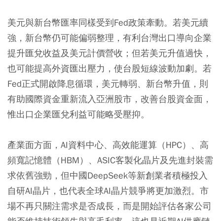
美元與新台幣匯率同樣受到Fed政策牽動。若美元續
強，新台幣仍可能偏弱整理，有利台灣出口導向企業
提升匯兌收益及美元計價營收；但若美元升值過快，
也可能提高外資匯出壓力，使台股短線波動加劇。若
Fed正式開啟降息循環，美元轉弱、新台幣升值，則
有助國際資金重新流入亞洲股市，改善台股資金面，
惟出口企業匯兌利益可能略受壓抑。
產業面方面，AI資料中心、高效能運算（HPC）、高
頻寬記憶體（HBM）、ASIC客製化晶片及先進封裝需
求依舊強勁，但中國DeepSeek等新創業者積極投入
自研AI晶片，也代表全球AI晶片競爭將更加激烈。市
場不再只關注需求是否成長，而是開始評估各家公司