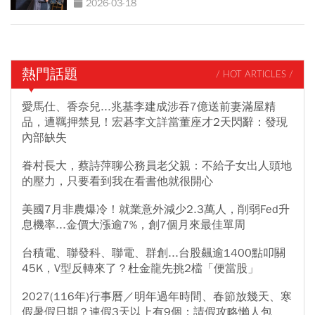
2026-03-18
熱門話題
/ HOT ARTICLES /
愛馬仕、香奈兒...兆基李建成涉吞7億送前妻滿屋精
品，遭羈押禁見！宏碁李文詳當董座才2天閃辭：發現
內部缺失
眷村長大，蔡詩萍聊公務員老父親：不給子女出人頭地
的壓力，只要看到我在看書他就很開心
美國7月非農爆冷！就業意外減少2.3萬人，削弱Fed升
息機率...金價大漲逾7%，創7個月來最佳單周
台積電、聯發科、聯電、群創...台股飆逾1400點叩關
45K，V型反轉來了？杜金龍先挑2檔「便當股」
2027(116年)行事曆／明年過年時間、春節放幾天、寒
假暑假日期？連假3天以上有9個：請假攻略懶人包