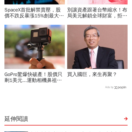
SpaceX首批解禁賣壓，股
別讓資產跟著台幣縮水！布
價不跌反暴漲15%創最大漲
局美元解鎖全球財富，拒絕
幅「直逼發行價」！最新目
單一市場風險，搭配美股打
標價：有6成上漲空間
造高防禦資產
GoPro驚爆快破產！股價只
買入國巨，來生再聚？
剩1美元...運動相機鼻祖為
何摔落神壇？公司曝致命一
Ads by
擊：記憶體價格太失控
延伸閱讀