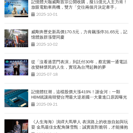
記憶體大咖威剛首宗公開收購，擬11億元入主力肯！
放眼電動車商機，雙方「交往兩個月決定牽手」
2025-10-01
威剛奔歷史新高價170.5元，力肯飆漲停31.65元，記
憶體族群漲聲同慶
2025-10-02
從「沒看過雲門表演」到託付30年，蔡宏圖一通電話
改變林懷民的人生，實現為台灣起舞的夢
2025-07-18
記憶體狂潮，這檔股價大漲419%！謝金河：一顆
HBM就讓南韓變台灣最大逆差國…大量進口原因曝光
2025-09-21
《人生海海》演繹大馬華人 表演路上的收放自如與玩
耍 金馬最佳女配角陳雪甄：誠實面對脆弱，才能擁抱
自由