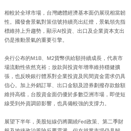
相較於全球市場，台灣總體經濟基本面仍展現相當韌
性。國發會景氣對策信號持續亮出紅燈，景氣領先指
標維持上升趨勢，顯示AI投資、出口及企業資本支出
仍是推動景氣的重要引擎。
央行公布的M1B、M2貨幣供給額持續成長，代表市
場流動性依然充裕；放款與投資年增率維持穩健擴
張，也反映銀行體系對企業投資及民間資金需求仍具
信心。加上外銷訂單、出口金額及證券劃撥存款餘額
維持高檔，台股資金面仍優於多數亞洲市場，即使短
線受到外資調節影響，也具備較強的支撐力。
展望下半年，美股短線仍將圍繞Fed政策、第二季財
報及地緣政治風險反覆震盪，但在就業市場仍具韌