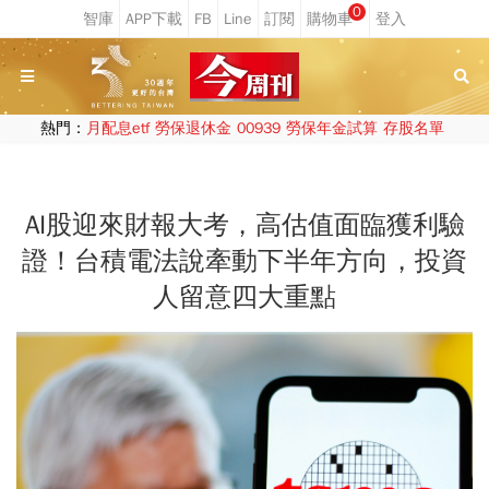
0
熱門：
月配息etf
勞保退休金
00939
勞保年金試算
存股名單
AI股迎來財報大考，高估值面臨獲利驗
證！台積電法說牽動下半年方向，投資
人留意四大重點