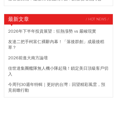
最新文章
/ HOT NEWS /
2026年下半年投資展望：狂熱漲勢 vs 嚴峻現實
友達二把手柯富仁裸辭內幕！「落後群創」成最後稻
草？
2026前進大南方論壇
佳世達集團艦隊無人機小隊起飛！鎖定美日頂級客戶切
入
今周刊30週年特輯｜更好的台灣：回望精彩風雲，預
見前瞻行動