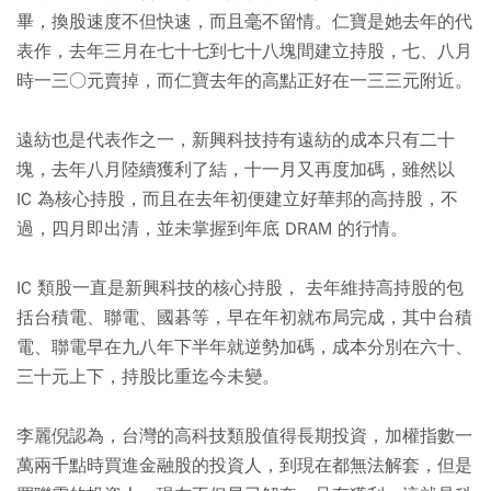
畢，換股速度不但快速，而且毫不留情。仁寶是她去年的代
表作，去年三月在七十七到七十八塊間建立持股，七、八月
時一三○元賣掉，而仁寶去年的高點正好在一三三元附近。
遠紡也是代表作之一，新興科技持有遠紡的成本只有二十
塊，去年八月陸續獲利了結，十一月又再度加碼，雖然以
IC 為核心持股，而且在去年初便建立好華邦的高持股，不
過，四月即出清，並未掌握到年底 DRAM 的行情。
IC 類股一直是新興科技的核心持股， 去年維持高持股的包
括台積電、聯電、國碁等，早在年初就布局完成，其中台積
電、聯電早在九八年下半年就逆勢加碼，成本分別在六十、
三十元上下，持股比重迄今未變。
李麗倪認為，台灣的高科技類股值得長期投資，加權指數一
萬兩千點時買進金融股的投資人，到現在都無法解套，但是