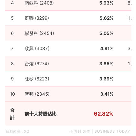
4
南亞科 (2408)
5.93%
8,3
5
群聯 (8299)
5.62%
1,4
6
聯發科 (2454)
5.05%
7
7
欣興 (3037)
4.81%
3,2
8
台燿 (6274)
3.85%
1,3
9
旺矽 (6223)
3.69%
3
10
智邦 (2345)
3.41%
9
合
62.82%
前十大持股佔比
計
資料來源：XQ
今周刊 製作 | BUSINESS TODAY