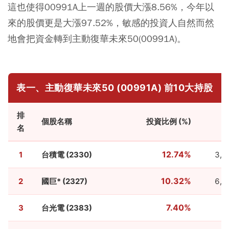
這也使得00991A​上一週的股價大漲8.56%，
今年以
來的股價更是大漲97.52%，敏感的投資人自然而然
地會把資金轉到主動復華未來50(00991A)。
表一、主動復華未來50 (00991A) 前10大持股
排
個股名稱
投資比例 (%)
名
12.74%
1
台積電 (2330)
3,4
10.32%
2
國巨* (2327)
6,1
7.40%
3
台光電 (2383)
8