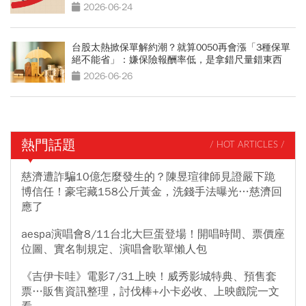
2026-06-24
台股太熱掀保單解約潮？就算0050再會漲「3種保單
絕不能省」：嫌保險報酬率低，是拿錯尺量錯東西
2026-06-26
熱門話題
/ HOT ARTICLES /
慈濟遭詐騙10億怎麼發生的？陳昱瑄律師見證嚴下跪
博信任！豪宅藏158公斤黃金，洗錢手法曝光…慈濟回
應了
aespa演唱會8/11台北大巨蛋登場！開唱時間、票價座
位圖、實名制規定、演唱會歌單懶人包
《吉伊卡哇》電影7/31上映！威秀影城特典、預售套
票…販售資訊整理，討伐棒+小卡必收、上映戲院一文