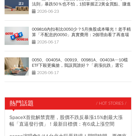
法則」暴跌50％也不怕，1招掌握正2黃金買點、賺進
N倍報酬
2026-06-23
009816內扣有比0050少？5月換股成本曝光！老手精
算「不配息的0050」真實費用：2個理由看了再進場
2026-06-17
0050、00405A、00919、00981A、00403A…10檔
ETF下殺更瘋搶，我該買誰好？「易漲抗跌」選它
2026-06-17
熱門話題
/ HOT STORIES /
SpaceX首批解禁賣壓，股價不跌反暴漲15%創最大漲
幅「直逼發行價」！最新目標價：有6成上漲空間