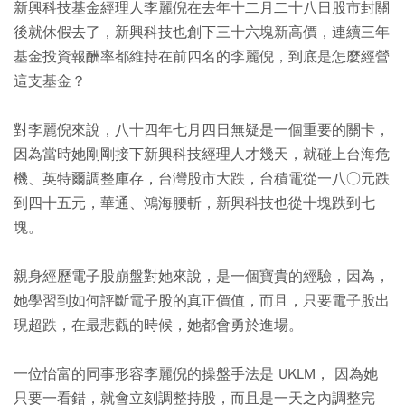
新興科技基金經理人李麗倪在去年十二月二十八日股市封關
後就休假去了，新興科技也創下三十六塊新高價，連續三年
基金投資報酬率都維持在前四名的李麗倪，到底是怎麼經營
這支基金？
對李麗倪來說，八十四年七月四日無疑是一個重要的關卡，
因為當時她剛剛接下新興科技經理人才幾天，就碰上台海危
機、英特爾調整庫存，台灣股市大跌，台積電從一八○元跌
到四十五元，華通、鴻海腰斬，新興科技也從十塊跌到七
塊。
親身經歷電子股崩盤對她來說，是一個寶貴的經驗，因為，
她學習到如何評斷電子股的真正價值，而且，只要電子股出
現超跌，在最悲觀的時候，她都會勇於進場。
一位怡富的同事形容李麗倪的操盤手法是 UKLM， 因為她
只要一看錯，就會立刻調整持股，而且是一天之內調整完