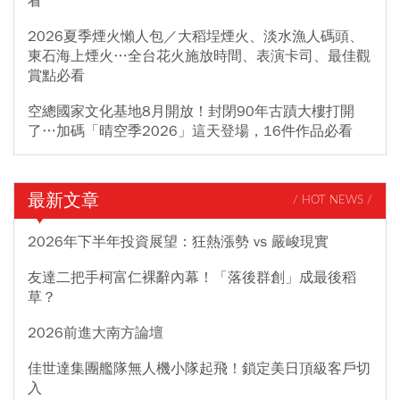
看
2026夏季煙火懶人包／大稻埕煙火、淡水漁人碼頭、
東石海上煙火…全台花火施放時間、表演卡司、最佳觀
賞點必看
空總國家文化基地8月開放！封閉90年古蹟大樓打開
了…加碼「晴空季2026」這天登場，16件作品必看
最新文章
/ HOT NEWS /
2026年下半年投資展望：狂熱漲勢 vs 嚴峻現實
友達二把手柯富仁裸辭內幕！「落後群創」成最後稻
草？
2026前進大南方論壇
佳世達集團艦隊無人機小隊起飛！鎖定美日頂級客戶切
入