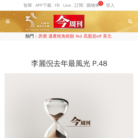
0
熱門：
房價
遺產稅免稅額
fed
高股息etf
美元
李麗倪去年最風光 P.48