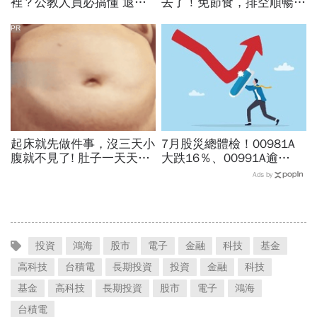
裡？公教人員必搞懂 退撫
去了！免節食，排空順暢就
自選投資上路 拼搭選擇有
夠
門道
PR
起床就先做件事，沒三天小
7月股災總體檢！00981A
腹就不見了! 肚子一天天變
大跌16％、00991A逾
小！
20％...主動ETF還能抱？林
Ads by
奇芬選股教戰：為何不能單
看報酬率
投資
鴻海
股市
電子
金融
科技
基金
高科技
台積電
長期投資
投資
金融
科技
基金
高科技
長期投資
股市
電子
鴻海
台積電