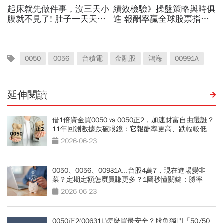
0050
0056
台積電
金融股
鴻海
00991A
延伸閱讀
借1倍資金買0050 vs 0050正2，加速財富自由選誰？
11年回測數據跌破眼鏡：它報酬率更高、跌幅較低
2026-06-23
0050、0056、00981A...台股4萬7，現在進場變韭
菜？定期定額怎麼買賺更多？1圖秒懂關鍵：勝率
90％
2026-06-23
0050正2(00631L)怎麼買最安全？股魚獨門「50/50