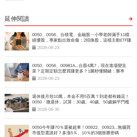
延伸閱讀
0050、0056、台積電、金融股…小學老師滿手11檔
績優股，專家點出致命傷：2招換股，這檔主動ETF賺
暴漲240%噴發股
2026-06-23
0050、0056、00981A...台股4萬7，現在進場變韭
菜？定期定額怎麼買賺更多？1圖秒懂關鍵：勝率
90％
2026-06-23
退休後月領10萬，本金不用5百萬？到老都有錢花！
0050「微退休」試算：30歲、40歲、50歲躺平門檻
公開
2026-06-30
0050今年賺70％還被超車！00922、00923...無腦買
市值型選誰好？多漲5％、10％的3個致勝密碼