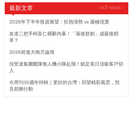
最新文章
/ HOT NEWS /
2026年下半年投資展望：狂熱漲勢 vs 嚴峻現實
友達二把手柯富仁裸辭內幕！「落後群創」成最後稻
草？
2026前進大南方論壇
佳世達集團艦隊無人機小隊起飛！鎖定美日頂級客戶切
入
今周刊30週年特輯｜更好的台灣：回望精彩風雲，預
見前瞻行動