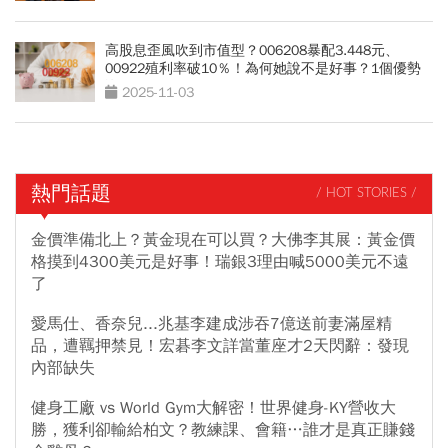
高股息歪風吹到市值型？006208暴配3.448元、
00922殖利率破10％！為何她說不是好事？1個優勢
沒了
2025-11-03
熱門話題
/ HOT STORIES /
金價準備北上？黃金現在可以買？大佛李其展：黃金價
格摸到4300美元是好事！瑞銀3理由喊5000美元不遠
了
愛馬仕、香奈兒...兆基李建成涉吞7億送前妻滿屋精
品，遭羈押禁見！宏碁李文詳當董座才2天閃辭：發現
內部缺失
健身工廠 vs World Gym大解密！世界健身-KY營收大
勝，獲利卻輸給柏文？教練課、會籍…誰才是真正賺錢