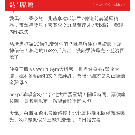
熱門話題
/ HOT ARTICLES /
愛馬仕、香奈兒...兆基李建成涉吞7億送前妻滿屋精
品，遭羈押禁見！宏碁李文詳當董座才2天閃辭：發現
內部缺失
慈濟遭詐騙10億怎麼發生的？陳昱瑄律師見證嚴下跪
博信任！豪宅藏158公斤黃金，洗錢手法曝光…慈濟回
應了
健身工廠 vs World Gym大解密！世界健身-KY營收大
勝，獲利卻輸給柏文？教練課、會籍…誰才是真正賺錢
金雞母？
aespa演唱會8/11台北大巨蛋登場！開唱時間、票價座
位圖、實名制規定、演唱會歌單懶人包
天氣／白海豚颱風最新路徑！北北基桃暴風圈侵襲率曝
光、8/7颱風假？三颱怎麼走，10日報先看