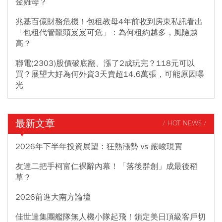
金雞母？
兆基百億財務危機！包租教母4年前收到房東私訊看出
「包租代管龍頭岌岌可危」：為何租約越多，風險越
高？
聯電(2303)股價破底翻、漲了2成玩完？118元可以
買？展望大好為何外資3天賣超14.6萬張，可能原因曝
光
最新文章
/ HOT NEWS /
2026年下半年投資展望：狂熱漲勢 vs 嚴峻現實
友達二把手柯富仁裸辭內幕！「落後群創」成最後稻
草？
2026前進大南方論壇
佳世達集團艦隊無人機小隊起飛！鎖定美日頂級客戶切