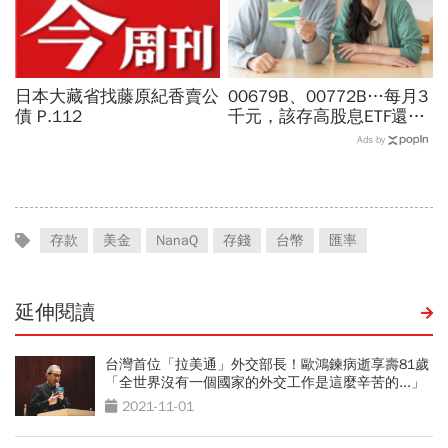
日本大藏省找藤原紀香賣公
00679B、00772B…每月3
債 P.112
千元，該存高股息ETF還是
債券ETF？金融業14年老手
Ads by
傳授1招：安穩領息打造養
老本
存款
美金
NanaQ
存錢
台幣
匯率
延伸閱讀
台灣首位「拉美通」外交部長！歐鴻鍊病逝享壽81歲
「全世界沒有一個國家的外交工作是這麼辛苦的...」
2021-11-01