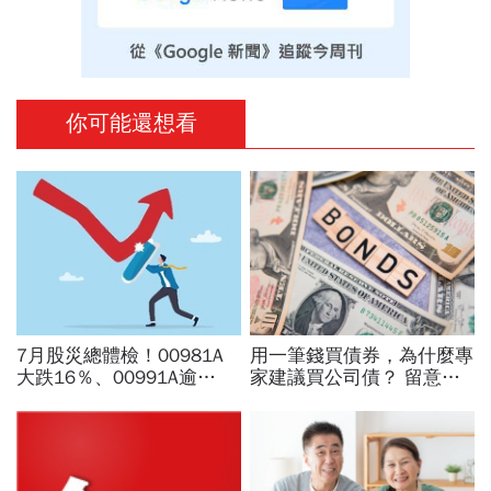
你可能還想看
7月股災總體檢！00981A
用一筆錢買債券，為什麼專
大跌16％、00991A逾
家建議買公司債？ 留意信
20％...主動ETF還能抱？林
用、利率、流動性三大風險
奇芬選股教戰：為何不能單
看報酬率