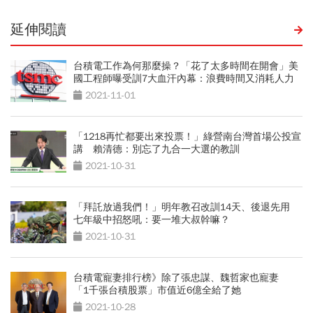
延伸閱讀
台積電工作為何那麼操？「花了太多時間在開會」美
國工程師曝受訓7大血汗內幕：浪費時間又消耗人力
2021-11-01
「1218再忙都要出來投票！」綠營南台灣首場公投宣
講 賴清德：別忘了九合一大選的教訓
2021-10-31
「拜託放過我們！」明年教召改訓14天、後退先用
七年級中招怒吼：要一堆大叔幹嘛？
2021-10-31
台積電寵妻排行榜》除了張忠謀、魏哲家也寵妻
「1千張台積股票」市值近6億全給了她
2021-10-28