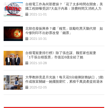
台積電工作為何那麼操？「花了太多時間在開會」美
國工程師曝受訓7大血汗內幕：浪費時間又消耗人力
2021-11-01
北韓也發振興券？繼「糧荒」鼓勵吃黑天鵝代替 如
今慘到印不出鈔票改發「錢票」
2021-10-31
台積電寵妻排行榜》除了張忠謀、魏哲家也寵妻
「1千張台積股票」市值近6億全給了她
2021-10-28
大學教師竟是月光族！每天花5分鐘揪財務缺口，1動
作成致富關鍵…她擺脫窮忙，累積千萬資產提前退休
2025-02-05