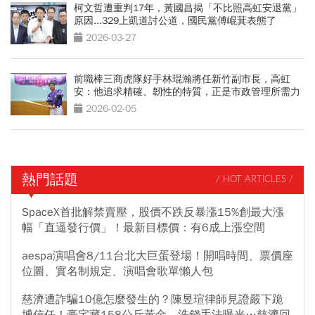
柯文哲遭重判17年，黃國昌揭「不比照高虹安退黨」
原因...329上凱道討公道，國民黨傅崐萁表態了
2026-03-27
前職棒三商虎隊好手林琨瀚將任新竹副市長，高虹
安：他追求精確、韌性的特質，正是市政管理所需力
量
2026-02-05
熱門話題
/ HOT ARTICLES /
SpaceX首批解禁賣壓，股價不跌反暴漲15%創最大漲
幅「直逼發行價」！最新目標價：有6成上漲空間
aespa演唱會8/11台北大巨蛋登場！開唱時間、票價座
位圖、實名制規定、演唱會歌單懶人包
慈濟遭詐騙10億怎麼發生的？陳昱瑄律師見證嚴下跪
博信任！豪宅藏158公斤黃金，洗錢手法曝光…慈濟回