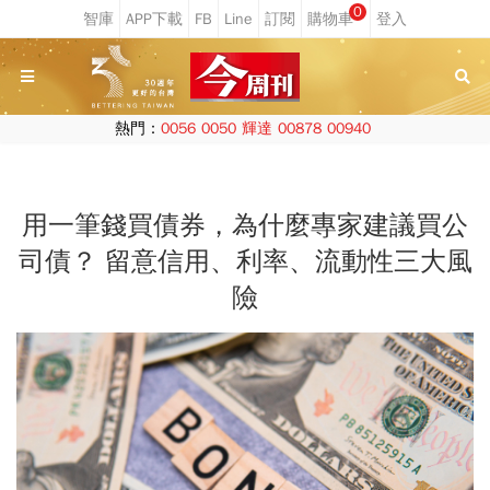
0
熱門：
0056
0050
輝達
00878
00940
用一筆錢買債券，為什麼專家建議買公
司債？ 留意信用、利率、流動性三大風
險