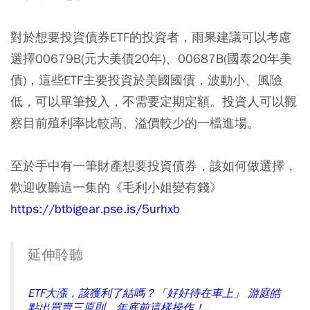
對於想要投資債券ETF的投資者，雨果建議可以考慮
選擇00679B(元大美債20年)、00687B(國泰20年美
債)，這些ETF主要投資於美國國債，波動小、風險
低，可以單筆投入，不需要定期定額。投資人可以觀
察目前殖利率比較高、溢價較少的一檔進場。
至於手中有一筆財產想要投資債券，該如何做選擇，
歡迎收聽這一集的《毛利小姐變有錢》
https://btbigear.pse.is/5urhxb
延伸聆聽
ETF大漲，該獲利了結嗎？「好好待在車上」 游庭皓
點出買賣三原則，年底前這樣操作！