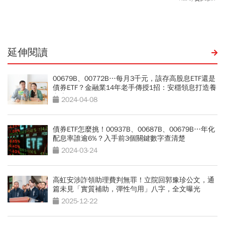
奇芬選股教戰：為何不能單
酬率Top 10一次看
看報酬率
延伸閱讀
00679B、00772B…每月3千元，該存高股息ETF還是
債券ETF？金融業14年老手傳授1招：安穩領息打造養
老本
2024-04-08
債券ETF怎麼挑！00937B、00687B、00679B…年化
配息率誰逾6%？入手前3個關鍵數字查清楚
2024-03-24
高虹安涉詐領助理費判無罪！立院回郭豫珍公文，通
篇未見「實質補助，彈性勻用」八字，全文曝光
2025-12-22