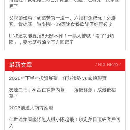
應了
父親節優惠／麥當勞買一送一、六福村免費玩！必勝
客、肯德基、遊樂園…29家速食餐飲飯店好康必收
LINE這功能置頂5天關不掉！一票人苦喊「看了很煩
躁」，要怎麼移除？官方回應了
最新文章
/ HOT NEWS /
2026年下半年投資展望：狂熱漲勢 vs 嚴峻現實
友達二把手柯富仁裸辭內幕！「落後群創」成最後稻
草？
2026前進大南方論壇
佳世達集團艦隊無人機小隊起飛！鎖定美日頂級客戶切
入