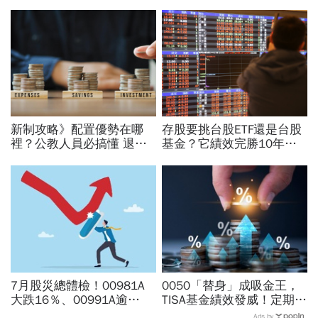
新制攻略》配置優勢在哪
存股要挑台股ETF還是台股
裡？公教人員必搞懂 退撫
基金？它績效完勝10年零
自選投資上路 拼搭選擇有
敗績、報酬率超過400%！
門道
7月股災總體檢！00981A
0050「替身」成吸金王，
大跌16％、00991A逾
TISA基金績效發威！定期定
20％...主動ETF還能抱？林
額半年最高賺78%，今年報
Ads by