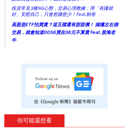
投資常見3種NG心態，交易心理教練：用「有賺就
好」安慰自己，只會愈賺愈少！Feat.鮪爸
高股息ETF怕買貴？這五檔還有甜甜價！ 搞懂左右側
交易，就會知道0056買在36元不算貴 Feat.股海老
牛
你可能還想看