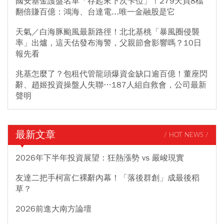
國安基金護盤名單「存起來下次卡位」！279天買8檔
翻倍賺百億：鴻海、台達電...唯一金融股是它
天氣／白海豚颱風最新路徑！北北基桃「暴風圈侵襲
率」出爐，這天估發布海警，父親節會影響嗎？10日
報先看
兆基怎麼了？包租代管龍頭爆資金缺口逾百億！董座閃
辭、趙姬投資操盤人失聯…187人組自救會，公司最新
聲明
最新文章
/ HOT NEWS /
2026年下半年投資展望：狂熱漲勢 vs 嚴峻現實
友達二把手柯富仁裸辭內幕！「落後群創」成最後稻
草？
2026前進大南方論壇