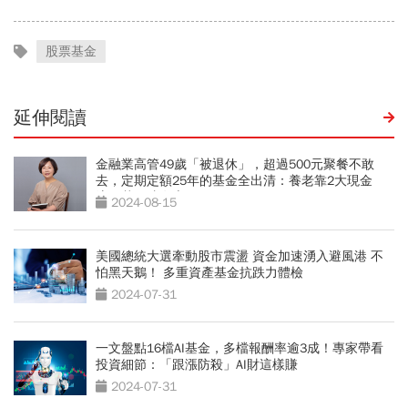
股票基金
延伸閱讀
金融業高管49歲「被退休」，超過500元聚餐不敢
去，定期定額25年的基金全出清：養老靠2大現金
流，花錢才有底氣
2024-08-15
美國總統大選牽動股市震盪 資金加速湧入避風港 不
怕黑天鵝！ 多重資產基金抗跌力體檢
2024-07-31
一文盤點16檔AI基金，多檔報酬率逾3成！專家帶看
投資細節：「跟漲防殺」AI財這樣賺
2024-07-31