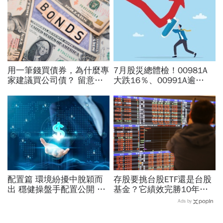
用一筆錢買債券，為什麼專
7月股災總體檢！00981A
家建議買公司債？ 留意信
大跌16％、00991A逾
用、利率、流動性三大風險
20％...主動ETF還能抱？林
奇芬選股教戰：為何不能單
看報酬率
配置篇 環境紛擾中脫穎而
存股要挑台股ETF還是台股
出 穩健操盤手配置公開 加
基金？它績效完勝10年零
碼股票貢獻成長 產業分散
敗績、報酬率超過400%！
Ads by
醫療、金融