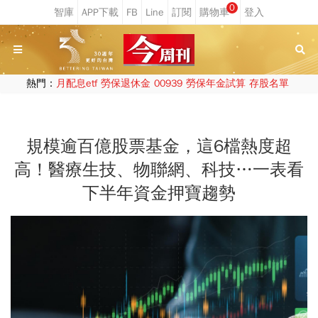
0
熱門：
月配息etf
勞保退休金
00939
勞保年金試算
存股名單
規模逾百億股票基金，這6檔熱度超
高！醫療生技、物聯網、科技…一表看
下半年資金押寶趨勢