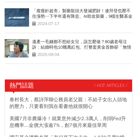
「瘦瘦針超夯」製藥龍頭大發減肥財！連拜登也壓不
住漲勢…下半年還有降息、AI助攻新藥，9檔生醫基金
跟著飛
2024-07-17
遺產一毛錢都不想給女兒，該怎麼做？80歲老母泣
訴：結婚時包10幾萬紅包、打整套黃金首飾卻「無情
斷聯10年」
2025-09-04
熱門話題
/ HOT ARTICLES /
眷村長大，蔡詩萍聊公務員老父親：不給子女出人頭地
的壓力，只要看到我在看書他就很開心
美國7月非農爆冷！就業意外減少2.3萬人，削弱Fed升
息機率...金價大漲逾7%，創7個月來最佳單周