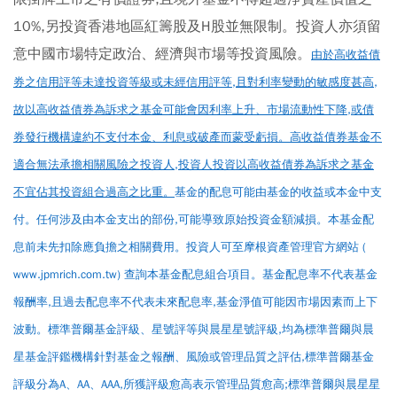
10%,另投資香港地區紅籌股及H股並無限制。投資人亦須留
意中國市場特定政治、經濟與市場等投資風險。
由於高收益債
券之信用評等未達投資等級或未經信用評等,且對利率變動的敏感度甚高,
故以高收益債券為訴求之基金可能會因利率上升、市場流動性下降,或債
券發行機構違約不支付本金、利息或破產而蒙受虧損。高收益債券基金不
適合無法承擔相關風險之投資人,投資人投資以高收益債券為訴求之基金
不宜佔其投資組合過高之比重。
基金的配息可能由基金的收益或本金中支
付。任何涉及由本金支出的部份,可能導致原始投資金額減損。本基金配
息前未先扣除應負擔之相關費用。投資人可至摩根資產管理官方網站 (
www.jpmrich.com.tw
) 查詢本基金配息組合項目。基金配息率不代表基金
報酬率,且過去配息率不代表未來配息率,基金淨值可能因市場因素而上下
波動。標準普爾基金評級、星號評等與晨星星號評級,均為標準普爾與晨
星基金評鑑機構針對基金之報酬、風險或管理品質之評估,標準普爾基金
評級分為A、AA、AAA,所獲評級愈高表示管理品質愈高;標準普爾與晨星星