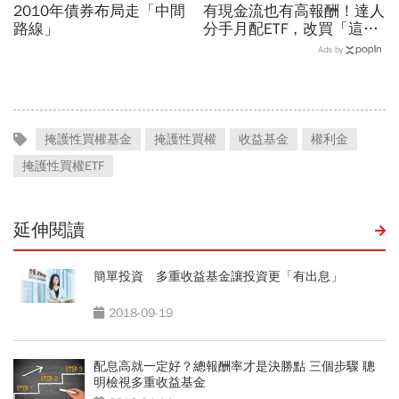
2010年債券布局走「中間
有現金流也有高報酬！達人
路線」
分手月配ETF，改買「這檔
基金」1年大賺40%...我該
Ads by
放棄高股息？2個關鍵決定
掩護性買權基金
掩護性買權
收益基金
權利金
掩護性買權ETF
延伸閱讀
簡單投資 多重收益基金讓投資更「有出息」
2018-09-19
配息高就一定好？總報酬率才是決勝點 三個步驟 聰
明檢視多重收益基金