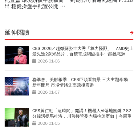
延伸閱讀
CES 2026／超微蘇姿丰大秀「算力怪獸」，AMD史上
最先進2奈米晶片，台積電成關鍵推手…能挑戰輝
達？
2026-01-06
聯準會、美財報季、CES巨頭看前景 三大主題牽動
新年開局 市場情緒先高飛後震盪
2026-01-07
CES黃仁勳「這時間」開講！機器人AI落地關鍵？82
分鐘活捉馬杜洛，川普接管委內瑞拉怎麼做｜今周重
磅
2026-01-05