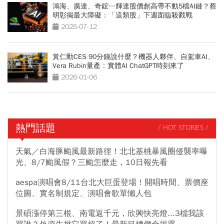
鴻海、廣達、奇鋐…輝達股價創高帶不動5檔AI鏈？蔡
明彰揭最大障礙：「這類股」下週面臨殺戮戰
2025-07-12
黃仁勳CES 90分鐘說什麼？機器人夥伴、自駕車AI、
Vera Rubin量產：實體AI ChatGPT時刻來了
2026-01-06
熱門話題
/ HOT STORIES /
天氣／白海豚颱風最新路徑！北北基桃暴風圈侵襲率曝
光、8/7颱風假？三颱怎麼走，10日報先看
aespa演唱會8/11台北大巨蛋登場！開唱時間、票價座
位圖、實名制規定、演唱會歌單懶人包
景碩漲停第三根、南電返千元，欣興快亮燈...3檔我該