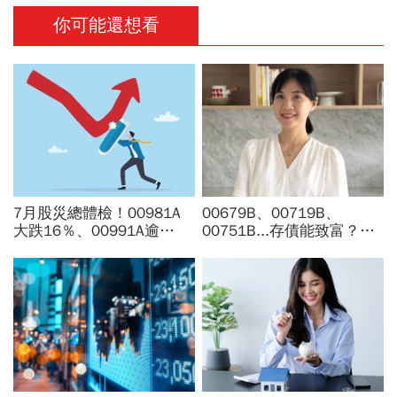
你可能還想看
7月股災總體檢！00981A
00679B、00719B、
大跌16％、00991A逾
00751B...存債能致富？47
20％...主動ETF還能抱？林
歲辣媽拚7％報酬率、10年
奇芬選股教戰：為何不能單
翻倍賺：美債ETF這樣買
看報酬率