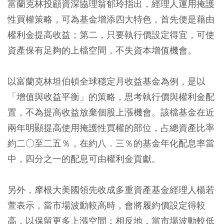
富蘭克林投顧資深協理翁郁玲指出，經理人運用掩護
性買權策略，可為基金增添四大特色，首先便是藉由
權利金提高收益；第二，只要執行價設定得宜，可使
資產保有足夠的上檔空間，不失資本增值機會。
以富蘭克林坦伯頓全球穩定月收益基金為例，是以
「增值與收益平衡」的策略，思考執行價與權利金配
置，不為提高收益放棄個股上漲機會。該檔基金在近
兩年明顯提高使用掩護性買權的部位，占總資產比率
約二○至二五％，在約八．三％的基金年化配息率當
中，四分之一的配息可由權利金貢獻。
另外，摩根大美國領先收成多重資產基金經理人楊若
萱表示，當市場波動較高時，會將履約價設定得較
高，以保留更多上漲空間；相反地，當市場波動較低