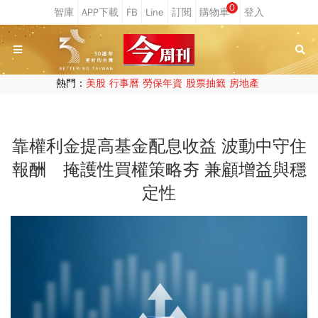
0
熱門：
美股
行事曆
勞保年資
股票抽籤
房地產
靠權利金提高基金配息收益 波動中守住
報酬 掩護性買權策略夯 兼顧增益與穩
定性