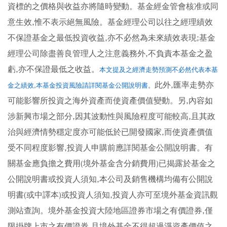
資標的之價格與收益亦將隨時變動。基金經金管會核准或同
意生效,惟不表示絕無風險。基金經理公司以往之經理績效
不保證基金之最低投資收益,亦不必然為未來績效表現;基金
經理公司除盡善良管理人之注意義務外,不負責本基金之盈
虧,亦不保證最低之收益。
本文提及之經濟走勢預測不必然代表本基
此外,匯率走勢亦
金之績效,本基金投資風險請詳閱基金公開說明書。
可能影響所投資之海外資產而使資產價值變動。另,內容如
涉新興市場之部分,因其波動性與風險程度可能較高,且其政
治與經濟情勢穩定度亦可能低於已開發國家,而使資產價值
受不同程度影響,投資人申購前應詳閱基金公開說明書。有
關基金應負擔之費用(境外基金含分銷費用)已揭露於基金之
公開說明書或投資人須知,本公司及銷售機構均備有公開說
明書(或中譯本)或投資人須知,投資人亦可至境外基金資訊觀
測站查詢。境外基金投資大陸地區證券市場之有價證券,僅
限掛牌上市之有價證券,且境外基金不得超過淨資產價值之