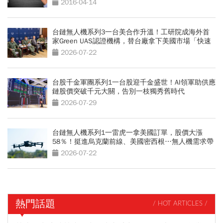
2016-04-14
台鏈無人機系列3一台美合作升溫！工研院成海外首
家Green UAS認證機構，替台廠拿下美國市場「快速
通關」
2026-07-22
台股千金軍團系列1一台股迎千金盛世！AI領軍助供應
鏈股價突破千元大關，告別一枝獨秀舊時代
2026-07-29
台鏈無人機系列1一雷虎一拿美國訂單，股價大漲
58％！挺進烏克蘭前線、美國密西根…無人機需求帶
動供應鏈崛起
2026-07-22
熱門話題
/ HOT ARTICLES /