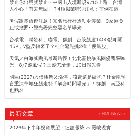
禁止你出境就禁止…中國出入境新規9/15上路，台灣
人小心「有去無回」？4種職業特別注意：前例在這
暑假跟團旅遊注意！知名旅行社遭勒令停業、9家遭廢
止或撤照…觀光署完整黑名單曝光
台積電、聯發科、聯電、群創...台股飆逾1400點叩關
45K，V型反轉來了？杜金龍先挑2檔「便當股」
天氣／白海豚颱風最新路徑！北北基桃暴風圈侵襲率曝
光、8/7颱風假？三颱怎麼走，10日報先看
國巨(2327)股價腰斬又漲停，該賣還是續抱？杜金龍預
言重演華城狂飆走勢「解套時間曝光」！群創、南亞科
也點名
最新文章
/ HOT NEWS /
2026年下半年投資展望：狂熱漲勢 vs 嚴峻現實