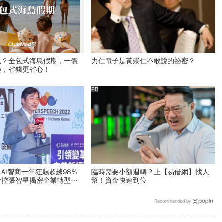
抓？全包式海島假期，一價
力仁電子是黃崇仁不敢說的祕密？
樂，省錢更省心！
PR
AI智商一年狂飆超越98％
臨時需要小額週轉？上【易借網】找人
金控張智星揭密企業轉型
幫！資金快速到位
：長官請自己卯下去玩AI
Recommended by