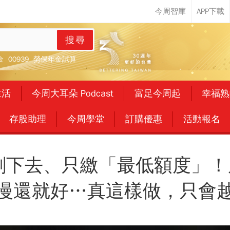
搜尋
金
00939
勞保年金試算
生活
今周大耳朵 Podcast
富足今周起
幸福熟
存股助理
今周學堂
訂購優惠
活動報名
刷下去、只繳「最低額度」
慢還就好…真這樣做，只會