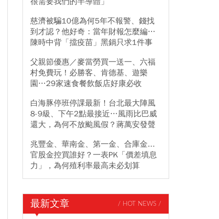
很需要我們的半導體」
慈濟被騙10億為何5年不報警、錢找
到才認？他好奇：當年財報怎麼編…
陳時中背「擋疫苗」黑鍋只求1件事
父親節優惠／麥當勞買一送一、六福
村免費玩！必勝客、肯德基、遊樂
園…29家速食餐飲飯店好康必收
白海豚停班停課最新！台北最大陣風
8-9級、下午2點最接近…風雨比巴威
還大，為何不放颱風假？蔣萬安發聲
兆豐金、華南金、第一金、合庫金...
官股金控買誰好？一表PK「價差填息
力」，為何殖利率最高未必划算
最新文章
/ HOT NEWS /