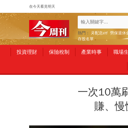
在今天看見明天
熱門：
月配息etf
勞保退休
存股名單
投資理財
保險稅制
產業時事
職場
一次10萬
賺、慢