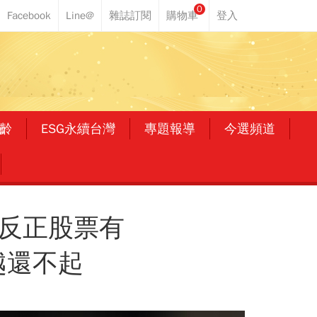
0
齡
ESG永續台灣
專題報導
今選頻道
！反正股票有
越還不起