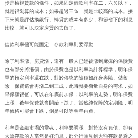
步是檢視貸款的條件，如果固定借款利率在二．六％以下，
就是很划算的成本；如果超過三％，就是比較高的成本。接
下來就是評估換銀行、轉貸的成本有多少，和節省下的利息
比較，就可以決定房貸的去留了。
借款利率儘可能固定 存款利率則要浮動
除了利率漲、房貸漲，還有一般人已經被漲到麻痺的保險費
也有部分將漲價，由於保費也是以利率為計算標準，明年保
單的預定利率還在跌，對於傳統的險種如終身壽險、儲蓄
險，保費還會再漲二到三成，此時就要衡量自身的需求，如
果保額很低，可以在年底前加保；以利率的走勢，明年保費
上漲，後年保費就會開始下跌了。當然純保障的定期險，明
年價格可能會下跌，倒是可以等明年再買。
利率是金融市場的靈魂，利率要調漲，對於沒有負債、卻有
大筆存款的人當然是好消息，部分行庫見到大額存款是避之