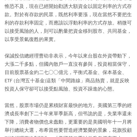
惟恐不及，現在已經開始勸誘大額資金以固定利率的方式存
款。對於有存款的民眾，既然利率要漲，現在當然不要把生
利的存款利率固定，而應該以浮動利率的方式存放。稍微可
以接受風險的人，則可以酌量把資金移到股市、共同基金，
以享受景氣復甦的果實。
保誠投信總經理曹幼非表示，今年以來台股在外資帶動下，
大漲二千多點，但國內散戶一直沒有參與，投資相當保守，
目前股票基金約二七○○億元，平衡式基金、保本基金、
ETF (台灣五十基金)這類「中間路線」商品熱賣，就是反映
投資人保守卻可以接受點風險、投資不躁進的心態。
當然，股票市場仍是累積財富最快的地方。美國第三季的經
濟成長率創下二十年來單季新高，但弔詭的是，失業率還未
下降，消費者物價也未蠢動，更重要的是美國明年十一月將
舉行總統大選，布希當然要營造經濟繁榮的景象，花旗投顧