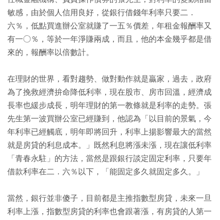
敏感，由於個人信用良好，從銀行借錢年利率只要二．
六％，低點買進辦公室就賺了一五％價差，年租金報酬率又
有一○％，等於一年淨賺兩成，而且，他的本金幾乎都是借
來的，報酬率以倍數計。
在理財的世界，看對趨勢、做對動作就是贏家，過去，政府
為了挽救經濟拚命降低利率，現在股市、房市回溫，經濟成
長率也緩步成長，明年理財的第一教條就是利率的走勢。張
先生第一波買辦公室已經賺到，他認為「以目前的景氣，今
年利率已經觸底，明年即將回升，利率上揚影響最大的當然
就是房貸的利息成本。」既然利息將漲未漲，現在讓低利率
「青春永駐」的方法，當然是跟銀行談定固定利率，只要年
借款利率在二．六％以下，「能固定多久就固定多久。」
當然，銀行並非傻子，目前都是主推指數型房貸，未來一旦
利率上漲，指數型房貸的利率也會跟著漲，有房貸的人第一