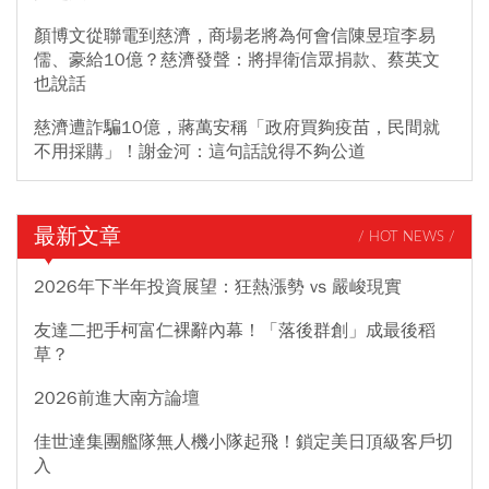
顏博文從聯電到慈濟，商場老將為何會信陳昱瑄李易
儒、豪給10億？慈濟發聲：將捍衛信眾捐款、蔡英文
也說話
慈濟遭詐騙10億，蔣萬安稱「政府買夠疫苗，民間就
不用採購」！謝金河：這句話說得不夠公道
最新文章
/ HOT NEWS /
2026年下半年投資展望：狂熱漲勢 vs 嚴峻現實
友達二把手柯富仁裸辭內幕！「落後群創」成最後稻
草？
2026前進大南方論壇
佳世達集團艦隊無人機小隊起飛！鎖定美日頂級客戶切
入