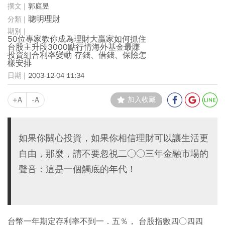
郭庭昱
聰明理財
50位專家教你成為理財大贏家如何抓住
台股主升段3000點行情海外基金最賺
投資組合利率變動 存錢、借錢、保險怎
樣安排
2003-12-04 11:34
+A
-A
加入收藏
如果你關心投資，如果你相信理財可以讓生活更
自由，那麼，請不要忽視二○○三年金融市場的
聲音：這是一個觸底的年代！
台幣一年期定存利率不到一．五％， 台股指數四○四四