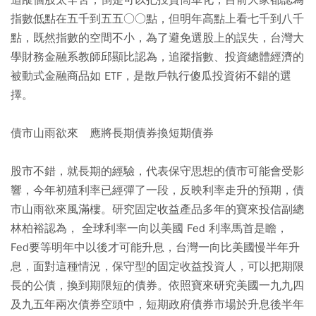
追蹤個股太辛苦，倒是可以把投資簡單化，目前大家都認為
指數低點在五千到五五○○點，但明年高點上看七千到八千
點，既然指數的空間不小，為了避免選股上的誤失，台灣大
學財務金融系教師邱顯比認為，追蹤指數、投資總體經濟的
被動式金融商品如 ETF，是散戶執行傻瓜投資術不錯的選
擇。
債市山雨欲來 應將長期債券換短期債券
股市不錯，就長期的經驗，代表保守思想的債市可能會受影
響，今年初殖利率已經彈了一段，反映利率走升的預期，債
市山雨欲來風滿樓。研究固定收益產品多年的寶來投信副總
林柏裕認為， 全球利率一向以美國 Fed 利率馬首是瞻，
Fed要等明年中以後才可能升息，台灣一向比美國慢半年升
息，面對這種情況，保守型的固定收益投資人，可以把期限
長的公債，換到期限短的債券。依照寶來研究美國一九九四
及九五年兩次債券空頭中，短期政府債券市場於升息後半年