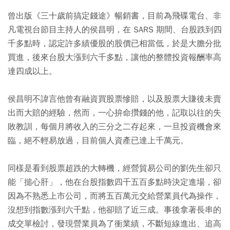
曾出版《三十歲前搞定錢途》暢銷書，目前為飛碟電台、非
凡電視台節目主持人的侯昌明，在 SARS 期間、台股跌到四
千多點時，認定許多績優股的股價已相當低，於是大膽分批
買進，後來台股大漲到六千多點，讓他的整體投資報酬率高
達四成以上。
侯昌明不諱言他曾有融資買股票慘賠，以及股票大賺後未賣
出而大賠的經驗，然而，一心拚命攢錢的他，記取以往的失
敗教訓，每個月將收入的三分之二存起來，一旦投資機會來
臨，絕不輕易放過，目前個人資產已達上千萬元。
同樣是看到股票超跌的大轉機，經營貿易公司的劉先生卻只
能「搥心肝」，他在台股指數四千五百多點時決定進場，卻
因為不熟悉上市公司，而將五百萬元交給營業員代為操作，
沒想到指數漲到六千點，他卻賠了近三成。事後拿著長串的
成交單檢討，發現營業員為了衝業績，不斷短線進出、追高