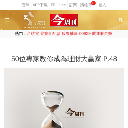
0
熱門：
台積電
兆豐金配息
股票抽籤
00929
航運股走勢
50位專家教你成為理財大贏家 P.48