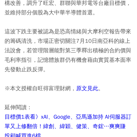
構改善，調升了旺宏、群聯與華邦電等台廠目標價，
並維持部分個股為大中華半導體首選。
這波下跌主要被認為是恐高情緒與大摩利空報告帶來
的籌碼清洗，市場正密切關注7月10日南亞科的線上
法說會，若管理階層能對第三季釋出積極的合約價與
毛利率指引，記憶體族群仍有機會藉由實質基本面率
先發動止跌反彈。
※本文授權自旺得富理財網，
原文見此
。
延伸閱讀：
目標價1表看》xAI、Google、亞馬遜加持 AI伺服器訂
單又上修翻倍！緯創、緯穎、健策、奇鋐…爽爽賺
投顧喊買進6檔