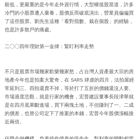
殺低，更嚴重的是今年走外資行情，大型權值股當道，許多
冷門的小股票遭人棄養，股價反而破底演出，營業員偏偏買
了這些股票。劉先生這種「看對指數、栽在個股」的經驗，
也是許多散戶的痛處。
二○○四年理財第一金律：緊盯利率走勢
不只是股票市場幾家歡樂幾家愁，占台灣人資產最大宗的房
地產今年也是拍案大驚奇，在 SARS 肆虐的四月，法拍屋經
常延到三、四拍還賣不掉，等於打了五折的價錢還沒人要。
市場過度悲觀，就是行家的機會，宏普建設董事長段津華就
是在四月底果斷進場，買下兩塊土地，不但賺到了一、二成
的價差，也替公司定下了推案的本錢，宏普今年股價漲幅接
近兩倍。
任職金融機構、負責操作債券的張先生，對利率的變動相當