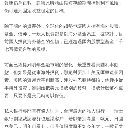
報酬仍為正數，建議此時藉由縮短存續期間控制利率風險，
仍可達到固定收益穩定的目標。
除了國內的資產外，全球化的趨勢也讓國人擁有海外股票、
基金、債券，一般人投資都是以海外基金為主，據統計，目
前國人投資海外基金的金額，已經超過國內股票型基金二千
七百億元台幣的規模。
前面已經提到明年金融市場的變化，最重要看美國利率動
態，但如果是從事海外投資，那絕對要加上美元匯率這個因
素。美國的貿易赤字創新高，連股神巴菲特都怕，他極少從
事海外投資，卻開始把美元換成別的貨幣，換成什麼幣不重
要，只要不是美元就可以保值。
私人銀行專門替有錢人理財，台灣最大的私人銀行──瑞士
銀行副總裁謝淑芬也建議客戶，若以幣別考量，歐元、日圓
兌美元，明年仍看升，但升值幅度將不如今年大，一歐元兌