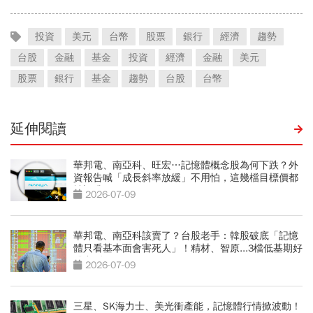
投資
美元
台幣
股票
銀行
經濟
趨勢
台股
金融
基金
投資
經濟
金融
美元
股票
銀行
基金
趨勢
台股
台幣
延伸閱讀
華邦電、南亞科、旺宏…記憶體概念股為何下跌？外
資報告喊「成長斜率放緩」不用怕，這幾檔目標價都
被調升
2026-07-09
華邦電、南亞科該賣了？台股老手：韓股破底「記憶
體只看基本面會害死人」！精材、智原...3檔低基期好
股出列
2026-07-09
三星、SK海力士、美光衝產能，記憶體行情掀波動！