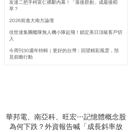
友達二把手柯富仁裸辭內幕！「落後群創」成最後稻
草？
2026前進大南方論壇
佳世達集團艦隊無人機小隊起飛！鎖定美日頂級客戶切
入
今周刊30週年特輯｜更好的台灣：回望精彩風雲，預
見前瞻行動
華邦電、南亞科、旺宏…記憶體概念股
為何下跌？外資報告喊「成長斜率放