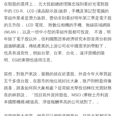
在類股的選擇上， 元大投顧總經理陳忠瑞則看好光電類股
中的 CD-R、LCD (液晶顯示器)族群，手機及筆記型電腦的
零組件業者是潛力族群。曹幼非則看好明年第三季是電子股
的主升段， LCD 電視、 附數位相機的手機、無線區域網路
(WLAN )，以及一些中小型的零組件股都可投資。 不過，明
年除了電子股以外，倍利國際證券經濟研究本部首席分析師
趙迦驊建議，傳統產業的上游公司在中國需求的帶動下，
也具有成長性，例如台塑、台苯、台化， 遠洋貨櫃的陽
明、EG的東聯也值得注意。
當然，對散戶來說，最難的就在於選股。外資今年大舉買超
五千多億台股，在股市的地位就好比大象，散戶則輕盈得像
跳蚤，跳蚤如何與大象相處？從荷銀光華投信轉任光寶財務
長的林群說， 「找目前外資持股低、MSCI (摩根士丹利資
本國際機構)權值高、淨值報酬率高的公司就對了。」