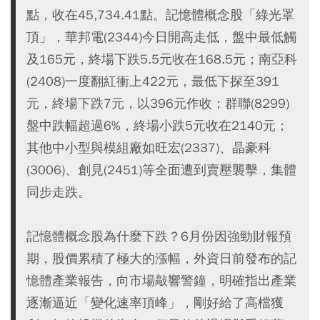
點，收在45,734.41點。記憶體概念股「綠光罩
頂」，華邦電(2344)今日開高走低，盤中最低觸
及165元，終場下跌5.5元收在168.5元；南亞科
(2408)一度翻紅衝上422元，最低下探至391
元，終場下跌7元，以396元作收；群聯(8299)
盤中跌幅超過6%，終場小跌5元收在2140元；
其他中小型與模組廠如旺宏(2337)、晶豪科
(3006)、創見(2451)等全面遭到賣壓襲擊，集體
同步走跌。
記憶體概念股為什麼下跌？6月份因強勁財報預
期，股價累積了極大的漲幅，外資日前發布的記
憶體產業報告，向市場敲響警鐘，明確指出產業
逐漸逼近「變化速率頂峰」，剛好給了高檔獲