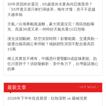
30年房貸終於還完，65歲退休夫妻為何忍痛賣房？
「55坪透天厝只剩打掃拔草」晚年才懂：房子不是越
大越幸福
天氣／白海豚颱風遠離，豪大雨還沒完！雨區熱點曝
光、高溫36度又來…何時好天氣先看10日預報
漢光演習斷網、防空演習時間！影響範圍、交通異動…
捷運台鐵高鐵公車停駛？城鎮韌性演習不配合最高罰
15萬
稀土其實並不稀有，中國憑什麼壟斷9成提煉產能、掐
住川普脖子？洪財隆解析：美中角力下，台灣最該擔心
的事
最新文章
/ HOT NEWS /
2026年下半年投資展望：狂熱漲勢 vs 嚴峻現實