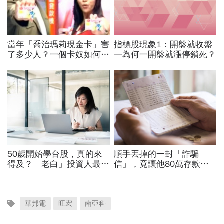
華邦電
旺宏
南亞科