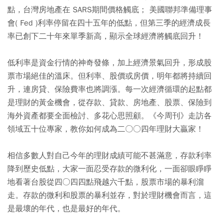
點，台灣房地產在 SARS期間價格觸底； 美國聯邦準備理事
會( Fed )利率停留在四十五年的低點，但第三季的經濟成長
率已創下二十年來單季新高，顯示全球經濟將觸底回升！
低利率是資金行情的神奇發條，加上經濟景氣回升，形成股
票市場絕佳的溫床。但利率、股價或房價，明年都將持續回
升，連房貸、保險費率也將調漲。每一次經濟循環的起點都
是理財的黃金機會，從存款、貸款、房地產、股票、保險到
海外資產都要全面檢討、多花心思照顧。《今周刊》走訪各
領域五十位專家，教你如何成為二○○四年理財大贏家！
相信多數人對自己今年的理財成績可能不甚滿意，存款利率
降到歷史低點，大家一面忍受存款的微利化，一面卻眼睜睜
地看著台股從四○四四點飛越六千點，股票市場的暴利溜
走。存款的微利和股票的暴利並存，對於理財機會而言，這
是最壞的年代，也是最好的年代。