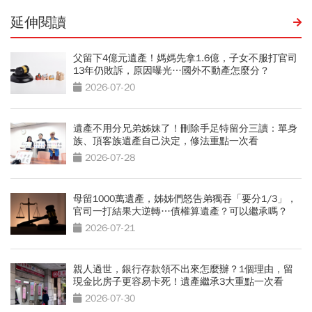
延伸閱讀
父留下4億元遺產！媽媽先拿1.6億，子女不服打官司
13年仍敗訴，原因曝光…國外不動產怎麼分？
2026-07-20
遺產不用分兄弟姊妹了！刪除手足特留分三讀：單身
族、頂客族遺產自己決定，修法重點一次看
2026-07-28
母留1000萬遺產，姊姊們怒告弟獨吞「要分1/3」，
官司一打結果大逆轉…債權算遺產？可以繼承嗎？
2026-07-21
親人過世，銀行存款領不出來怎麼辦？1個理由，留
現金比房子更容易卡死！遺產繼承3大重點一次看
2026-07-30