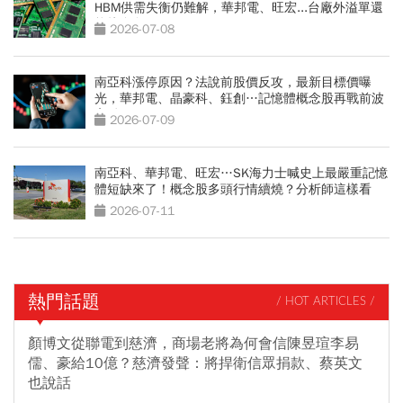
HBM供需失衡仍難解，華邦電、旺宏...台廠外溢單還
能接多久？
2026-07-08
南亞科漲停原因？法說前股價反攻，最新目標價曝
光，華邦電、晶豪科、鈺創…記憶體概念股再戰前波
高點
2026-07-09
南亞科、華邦電、旺宏…SK海力士喊史上最嚴重記憶
體短缺來了！概念股多頭行情續燒？分析師這樣看
2026-07-11
熱門話題
/ HOT ARTICLES /
顏博文從聯電到慈濟，商場老將為何會信陳昱瑄李易
儒、豪給10億？慈濟發聲：將捍衛信眾捐款、蔡英文
也說話