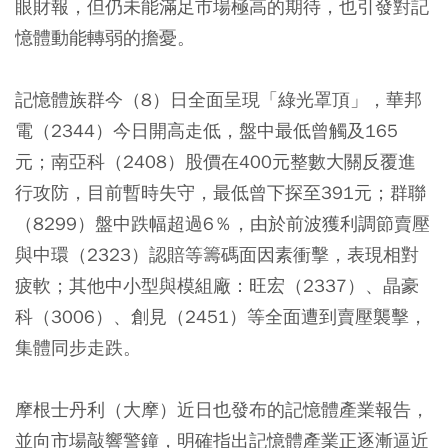
眼財報，但仍未能滿足市場極高的期待，也引發對記
憶體動能轉弱的擔憂。
記憶體族群今（8）日全面呈現「綠光罩頂」，華邦
電（2344）今日開高走低，盤中最低曾觸及165
元；南亞科（2408）股價在400元整數大關反覆進
行攻防，目前暫時失守，最低曾下探至391元；群聯
（8299）盤中跌幅超過6％，由於前波獲利調節賣壓
與中環（2323）認賠等籌碼面因素衝擊，表現相對
疲軟；其他中小型與模組廠：旺宏（2337）、晶豪
科（3006）、創見（2451）等全面遭到賣壓襲擊，
集體同步走跌。
摩根士丹利（大摩）近日也發布的記憶體產業報告，
並向市場敲響警鐘，明確指出記憶體產業正逐漸逼近