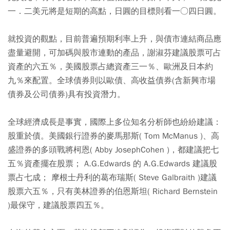
一．二美元將是短期的高點，日圓的目標則看一○四日圓。
就投資的觀點，目前普遍預期利率上升，與債市連結商品應
盡量避開，可加碼與股市連動的產品，謝淑芬建議股票可占
資產的六五％，美國股票占總資產三一％、歐洲及日本約
九％來配置。全球債券則以歐債、高收益債券(含新興市場
債券及公司債券)具有投資潛力。
全球經濟成長是事實，國際上多位知名分析師也紛紛建議：
股重於債。美國銀行證券的麥馬那斯( Tom McManus )、高
盛證券的多頭戰將柯恩( Abby JosephCohen )，都建議把七
五％資產擺在股票； A.G.Edwards 的 A.G.Edwards 建議股
票占七成； 摩根士丹利的葛布瑞斯( Steve Galbraith )建議
股票六五％，只有美林證券的伯恩斯坦( Richard Bernstein
)最保守，建議股票四五％。