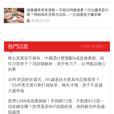
拋棄繼承爸爸債務＝不能分阿嬤遺產？代位繼承是什
麼？律師揭常見兩大誤區...一次搞懂孫子繼承權
2026-07-15
熱門話題
/ HOT STORIES /
稀土其實並不稀有，中國憑什麼壟斷9成提煉產能、掐
住川普脖子？洪財隆解析：美中角力下，台灣最該擔心
的事
30年房貸終於還完，65歲退休夫妻為何忍痛賣房？
「55坪透天厝只剩打掃拔草」晚年才懂：房子不是越
大越幸福
慈濟1288億資產揭秘！年捐贈72億、不動產815億…
信徒錢去哪？慈濟還原BNT採購經過，他拆解信件批越
描越黑