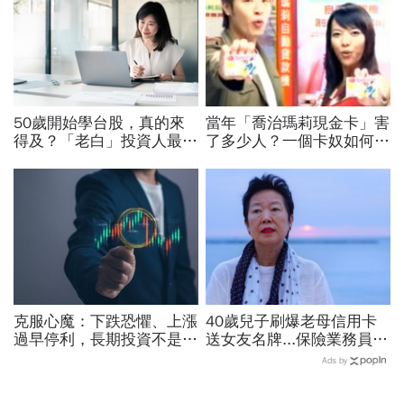
50歲開始學台股，真的來
當年「喬治瑪莉現金卡」害
得及？「老白」投資人最常
了多少人？一個卡奴如何把
踩的５個地雷，以及今周學
500萬債務變成只還23萬
堂建議的入門路徑
克服心魔：下跌恐懼、上漲
40歲兒子刷爆老母信用卡
過早停利，長期投資不是每
送女友名牌...保險業務員看
天看股價，而是定期看生意
「啃老」：問題不在溺愛，
Ads by
而是父母用錢換孩子的愛