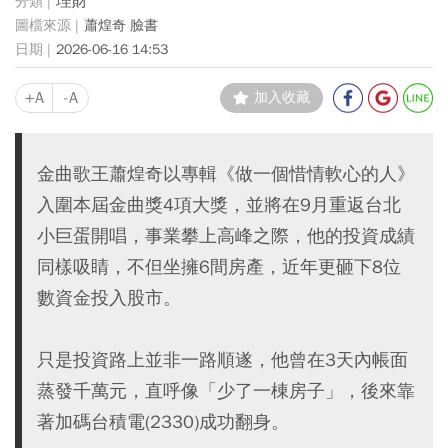
理財
蕭煌奇 臉書
2026-06-16 14:53
+A
-A
加入收藏
金曲歌王蕭煌奇以專輯《做一個惜情軟心的人》
入圍本屆金曲獎4項大獎，並將在9月重返台北
小巨蛋開唱，事業攀上高峰之際，他的投資成績
同樣吸睛，不但坐擁6間房產，近年更砸下8位
數資金投入股市。
只是投資路上並非一路順遂，他曾在3天內帳面
蒸發千萬元，直呼像「少了一棟房子」，後來靠
著加碼台積電(2330)成功翻身。