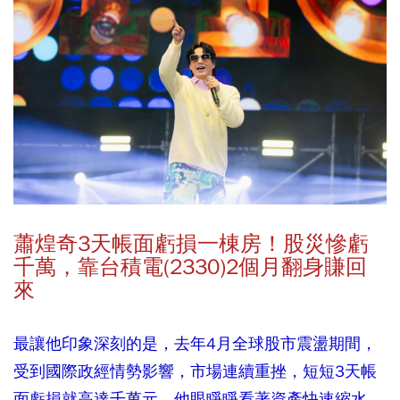
蕭煌奇3天帳面虧損一棟房！股災慘虧
千萬，靠台積電(2330)2
個月翻身賺回
來
最讓他印象深刻的是，去年4月全球股市震盪期間，
受到國際政經情勢影響，市場連續重挫，短短3天帳
面虧損就高達千萬元，他眼睜睜看著資產快速縮水，