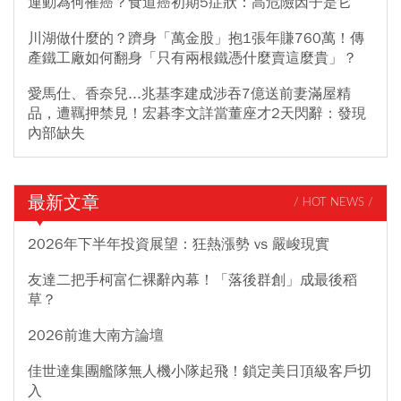
運動為何罹癌？食道癌初期5症狀：高危險因子是它
川湖做什麼的？躋身「萬金股」抱1張年賺760萬！傳
產鐵工廠如何翻身「只有兩根鐵憑什麼賣這麼貴」？
愛馬仕、香奈兒...兆基李建成涉吞7億送前妻滿屋精
品，遭羈押禁見！宏碁李文詳當董座才2天閃辭：發現
內部缺失
最新文章
/ HOT NEWS /
2026年下半年投資展望：狂熱漲勢 vs 嚴峻現實
友達二把手柯富仁裸辭內幕！「落後群創」成最後稻
草？
2026前進大南方論壇
佳世達集團艦隊無人機小隊起飛！鎖定美日頂級客戶切
入