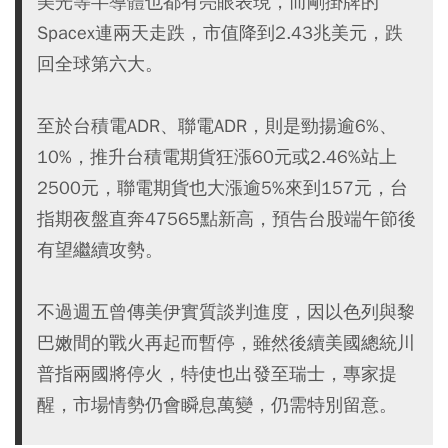
美光等半導體也都有亮眼表現，而剛掛牌的
Spacex連兩天走跌，市值降到2.43兆美元，跌
回全球第六大。
至於台積電ADR、聯電ADR，則是勁揚逾6%、
10%，推升台積電期貨狂漲60元或2.46%站上
2500元，聯電期貨也大漲逾5%來到157元，台
指期夜盤直奔47565點新高，預告台股端午節後
有望繼續攻勢。
不過週五曾傳美伊實質談判進度，因以色列與黎
巴嫩間的戰火再起而暫停，雖然後續美國總統川
普指兩國將停火，特使也出發至瑞士，專家提
醒，市場情勢仍會瞬息萬變，仍需特別留意。