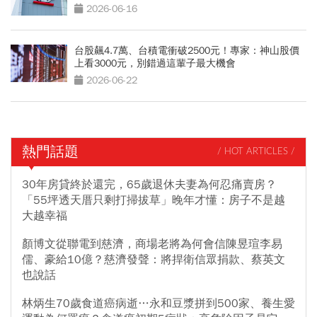
較操？
2026-06-16
台股飆4.7萬、台積電衝破2500元！專家：神山股價
上看3000元，別錯過這輩子最大機會
2026-06-22
熱門話題
/ HOT ARTICLES /
30年房貸終於還完，65歲退休夫妻為何忍痛賣房？
「55坪透天厝只剩打掃拔草」晚年才懂：房子不是越
大越幸福
顏博文從聯電到慈濟，商場老將為何會信陳昱瑄李易
儒、豪給10億？慈濟發聲：將捍衛信眾捐款、蔡英文
也說話
林炳生70歲食道癌病逝…永和豆漿拼到500家、養生愛