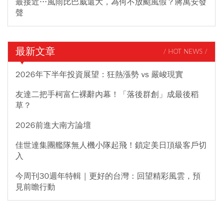
最接近…風雨比巴威還大，為何不放颱風假？蔣萬安發
聲
最新文章
/ HOT NEWS /
2026年下半年投資展望：狂熱漲勢 vs 嚴峻現實
友達二把手柯富仁裸辭內幕！「落後群創」成最後稻
草？
2026前進大南方論壇
佳世達集團艦隊無人機小隊起飛！鎖定美日頂級客戶切
入
今周刊30週年特輯｜更好的台灣：回望精彩風雲，預
見前瞻行動