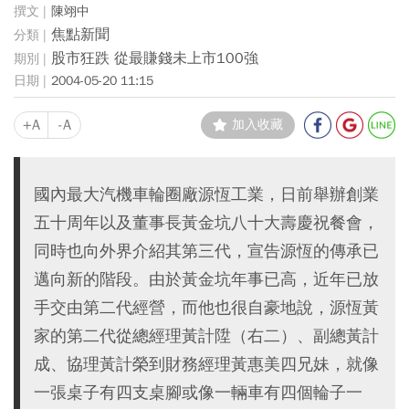
陳翊中
焦點新聞
股市狂跌 從最賺錢未上市100強
2004-05-20 11:15
+A
-A
加入收藏
國內最大汽機車輪圈廠源恆工業，日前舉辦創業
五十周年以及董事長黃金坑八十大壽慶祝餐會，
同時也向外界介紹其第三代，宣告源恆的傳承已
邁向新的階段。由於黃金坑年事已高，近年已放
手交由第二代經營，而他也很自豪地說，源恆黃
家的第二代從總經理黃計陞（右二）、副總黃計
成、協理黃計榮到財務經理黃惠美四兄妹，就像
一張桌子有四支桌腳或像一輛車有四個輪子一