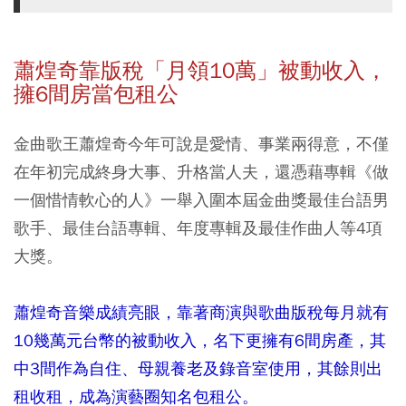
蕭煌奇靠版稅「月領10
萬」被動收入，
擁6
間房當包租公
金曲歌王蕭煌奇今年可說是愛情、事業兩得意，不僅
在年初完成終身大事、升格當人夫，還憑藉專輯《做
一個惜情軟心的人》一舉入圍本屆金曲獎最佳台語男
歌手、最佳台語專輯、年度專輯及最佳作曲人等4項
大獎。
蕭煌奇音樂成績亮眼，靠著商演與歌曲版稅每月就有
10幾萬元台幣的被動收入，名下更擁有6間房產，其
中3間作為自住、母親養老及錄音室使用，其餘則出
租收租，成為演藝圈知名包租公。