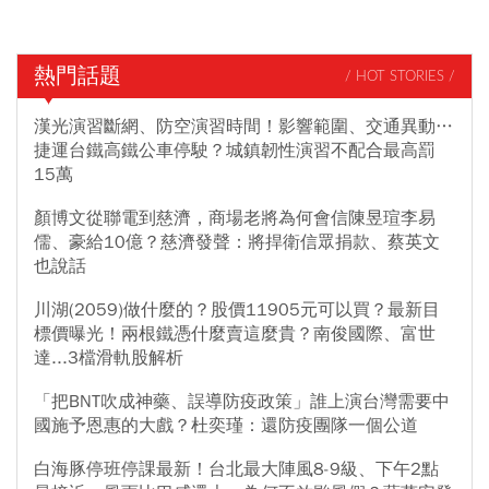
熱門話題
/ HOT STORIES /
漢光演習斷網、防空演習時間！影響範圍、交通異動…
捷運台鐵高鐵公車停駛？城鎮韌性演習不配合最高罰
15萬
顏博文從聯電到慈濟，商場老將為何會信陳昱瑄李易
儒、豪給10億？慈濟發聲：將捍衛信眾捐款、蔡英文
也說話
川湖(2059)做什麼的？股價11905元可以買？最新目
標價曝光！兩根鐵憑什麼賣這麼貴？南俊國際、富世
達...3檔滑軌股解析
「把BNT吹成神藥、誤導防疫政策」誰上演台灣需要中
國施予恩惠的大戲？杜奕瑾：還防疫團隊一個公道
白海豚停班停課最新！台北最大陣風8-9級、下午2點