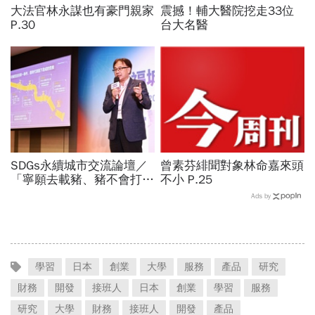
大法官林永謀也有豪門親家
震撼！輔大醫院挖走33位
P.30
台大名醫
SDGs永續城市交流論壇／
曾素芬緋聞對象林命嘉來頭
「寧願去載豬、豬不會打
不小 P.25
1999」翻轉客運司機荒！
Ads by
桃園市4大倡議，重構公共
運輸DNA
學習
日本
創業
大學
服務
產品
研究
財務
開發
接班人
日本
創業
學習
服務
研究
大學
財務
接班人
開發
產品