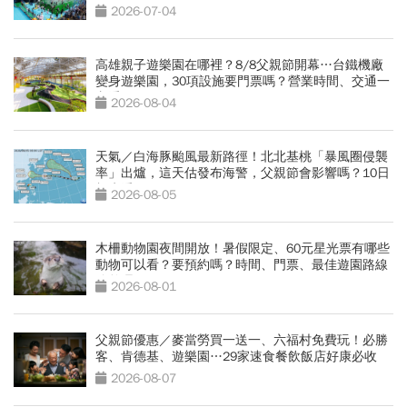
停車場攻略
2026-07-04
高雄親子遊樂園在哪裡？8/8父親節開幕…台鐵機廠
變身遊樂園，30項設施要門票嗎？營業時間、交通一
文看
2026-08-04
天氣／白海豚颱風最新路徑！北北基桃「暴風圈侵襲
率」出爐，這天估發布海警，父親節會影響嗎？10日
報先看
2026-08-05
木柵動物園夜間開放！暑假限定、60元星光票有哪些
動物可以看？要預約嗎？時間、門票、最佳遊園路線
總整理
2026-08-01
父親節優惠／麥當勞買一送一、六福村免費玩！必勝
客、肯德基、遊樂園…29家速食餐飲飯店好康必收
2026-08-07