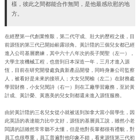
樣，彼此之間都能合作無間，是他最感欣慰的地
方。
在經歷第一代創業惟艱，第二代守成、壯大的歷程之後，目
前源恆的第三代已開始嶄露頭角。黃計陞的三個兒女都已經
進入公司基層磨練，其中六十八年次的長子閔聖（左一），
大學主攻機械工程，也曾到日本深造一年，三月才進入源
恆，目前在研究開發處負責新產品開發，同時身兼公司監察
人，被看好是未來的接班人；大女兒閔榆（左二）在財務處
學習財務，小女兒閔詩（右一）則在工廠學習廠務，至於黃
計成、黃計榮、黃惠美的兒女則都還未進入源恆服務。
由於黃計陞的三名兒女從小就被送到加拿大當小留學生，因
此英語的表達能力比中文好，源恆的基層員工說，雖然小老
闆講的話雖然常常聽不太懂，但是他對長輩都很有禮貌，對
員工也很尊重，員工普遍對他印象不錯，看來源恆第三代初