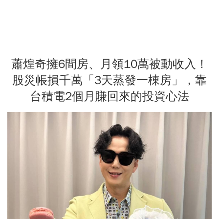
蕭煌奇擁6間房、月領10萬被動收入！
股災帳損千萬「3天蒸發一棟房」，靠
台積電2個月賺回來的投資心法