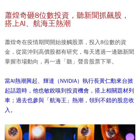
蕭煌奇砸8
位數投資，聽新聞抓飆股，
搭上AI
、航海王熱潮
蕭煌奇在疫情期間開始接觸股票，投入8位數的資
金，從當沖到高價股都有研究，每天透過一邊聽新聞
掌握市場動向，再一邊「聽」聲音股票下單。
當AI熱潮興起、輝達（NVIDIA）執行長黃仁勳來台掀
起話題時，他也敏銳嗅到投資機會，搭上相關題材列
車；過去也參與「航海王」熱潮，領到不錯的股息收
入。