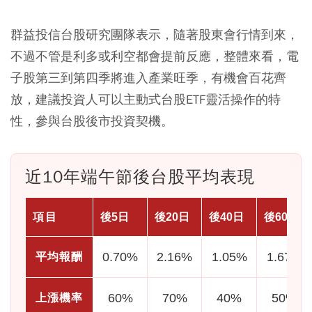
群益投信台股研究團隊表示，隨著股東會行情到來，
不過不管是利多或利空都會提前反應，整體來看，電
子股第三到第四季將進入產業旺季，有機會百花齊
放，建議投資人可以主動式台股ETF靈活操作的特
性，參與台股後市投資契機。
近10年端午節後台股平均表現
項目
後5日
後20日
後40日
後60日
0.70%
2.16%
1.05%
1.67%
平均報酬
60%
70%
40%
50%
上漲機率