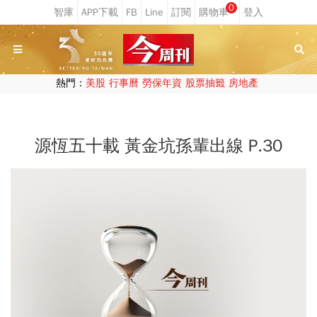
0
熱門：
美股
行事曆
勞保年資
股票抽籤
房地產
源恆五十載 黃金坑孫輩出線 P.30