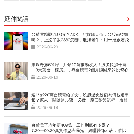
延伸閱讀
台積電將戰2500元？ADR、期貨飆天價，台股節後續
嗨？手上沒半張2330怎辦，股海老牛：用一招跟著飛
2026-06-20
蕭煌奇擁6間房、月領10萬被動收入！股災帳損千萬
「3天蒸發一棟房」，靠台積電2個月賺回來的投資心
法
2026-06-16
送1張220萬台積電給子女，沒超過免稅額為何被追申
報？原來「關鍵這步驟」必做！股票贈與流程一表搞
懂
2026-06-19
台積電平均年薪409萬，工作到底有多累？
7:30→00:30真實作息表曝光！網曬醫師班表：誰比