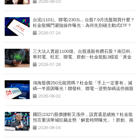
2026-08-03
台泥(1101)、聯電(2303)... 台股7-9月洗盤期買什麼？
杜金龍獨門避險操作曝光：為何先別碰主動式ETF？
2026-07-24
三大法人賣超1100億、台股逃殺有鑽石股？南亞科、
華邦電、旺宏、聯電、群創…杜金龍點3檔迎「黃金
坑」買點
2026-07-28
鴻海股價250元能買嗎？杜金龍「手上一定要有」減
碼一半原因曝光！聯發科、聯電…逆勢加碼這些個股
2026-08-02
國巨(2327)股價腰斬又漲停，該賣還是續抱？杜金龍
預言重演華城狂飆走勢「解套時間曝光」！群創、南
亞科也點名
2026-08-04