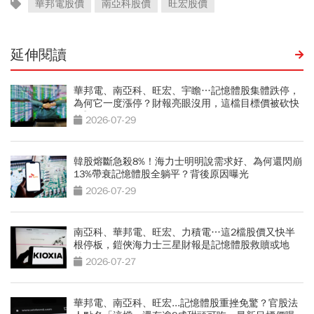
華邦電股價
南亞科股價
旺宏股價
延伸閱讀
華邦電、南亞科、旺宏、宇瞻…記憶體股集體跌停，
為何它一度漲停？財報亮眼沒用，這檔目標價被砍快
3成
2026-07-29
韓股熔斷急殺8%！海力士明明說需求好、為何還閃崩
13%帶衰記憶體股全躺平？背後原因曝光
2026-07-29
南亞科、華邦電、旺宏、力積電…這2檔股價又快半
根停板，鎧俠海力士三星財報是記憶體股救贖或地
獄？
2026-07-27
華邦電、南亞科、旺宏...記憶體股重挫免驚？官股法