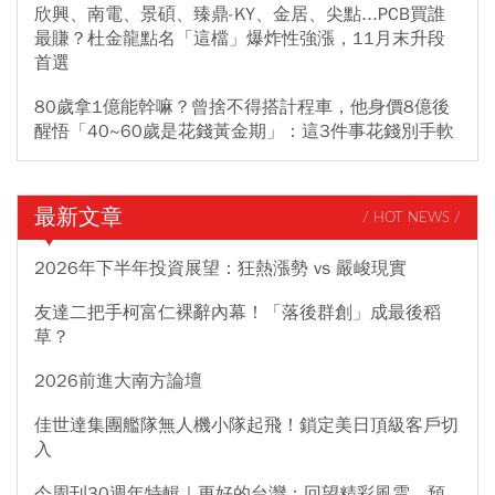
欣興、南電、景碩、臻鼎-KY、金居、尖點...PCB買誰
最賺？杜金龍點名「這檔」爆炸性強漲，11月末升段
首選
80歲拿1億能幹嘛？曾捨不得搭計程車，他身價8億後
醒悟「40~60歲是花錢黃金期」：這3件事花錢別手軟
最新文章
/ HOT NEWS /
2026年下半年投資展望：狂熱漲勢 vs 嚴峻現實
友達二把手柯富仁裸辭內幕！「落後群創」成最後稻
草？
2026前進大南方論壇
佳世達集團艦隊無人機小隊起飛！鎖定美日頂級客戶切
入
今周刊30週年特輯｜更好的台灣：回望精彩風雲，預