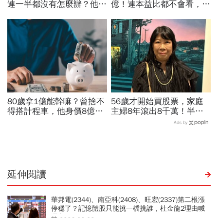
連一半都沒有怎麼辦？他5
億！連本益比都不會看，氣
年從零存到500萬：「無痛
死一堆金融專家…財產5年
存錢法」脫離月光族
翻1萬倍的秘訣「年輕又
窮」
80歲拿1億能幹嘛？曾捨不
56歲才開始買股票，家庭
得搭計程車，他身價8億後
主婦8年滾出8千萬！半年
醒悟「40~60歲是花錢黃金
暴賺5成、卻在股災「輝達
Ads by
期」：這3件事花錢別手軟
殺在最低點」...她靠3個心
法翻身
延伸閱讀
華邦電(2344)、南亞科(2408)、旺宏(2337)第二根漲
停穩了？記憶體股只能挑一檔挑誰，杜金龍2理由喊
選它