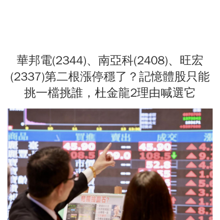
華邦電(2344)、南亞科(2408)、旺宏
(2337)第二根漲停穩了？記憶體股只能
挑一檔挑誰，杜金龍2理由喊選它