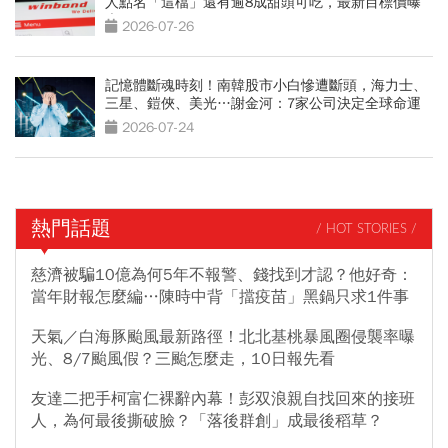
人點名「這檔」還有逾8成甜頭可吃，最新目標價曝
光
2026-07-26
記憶體斷魂時刻！南韓股市小白慘遭斷頭，海力士、
三星、鎧俠、美光…謝金河：7家公司決定全球命運
2026-07-24
熱門話題
/ HOT STORIES /
慈濟被騙10億為何5年不報警、錢找到才認？他好奇：
當年財報怎麼編…陳時中背「擋疫苗」黑鍋只求1件事
天氣／白海豚颱風最新路徑！北北基桃暴風圈侵襲率曝
光、8/7颱風假？三颱怎麼走，10日報先看
友達二把手柯富仁裸辭內幕！彭双浪親自找回來的接班
人，為何最後撕破臉？「落後群創」成最後稻草？