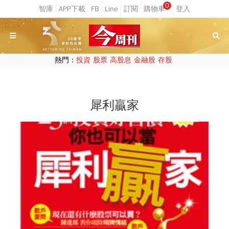
0
熱門：
投資
股票
高股息
金融股
存股
犀利贏家