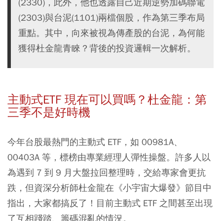
(2330)，此外，他也透露自己近期逆勢加碼聯電
(2303)與台泥(1101)兩檔個股，作為第三季布局
重點。其中，向來被視為傳產股的台泥，為何能
獲得杜金龍青睞？背後的投資邏輯一次解析。
主動式ETF 現在可以買嗎？杜金龍：第
三季不是好時機
今年台股最熱門的主動式 ETF，如 00981A、
00403A 等，標榜由專業經理人彈性操盤。許多人以
為遇到 7 到 9 月大盤拉回整理時，交給專家會更抗
跌，但資深分析師杜金龍在《小宇宙大爆發》節目中
指出，大家都搞反了！目前主動式 ETF 之間甚至出現
了互相踐踏、籌碼混亂的情況。