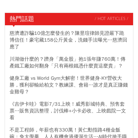
熱門話題
/ HOT ARTICLES /
慈濟遭詐騙10億怎麼發生的？陳昱瑄律師見證嚴下跪
博信任！豪宅藏158公斤黃金，洗錢手法曝光…慈濟回
應了
川湖做什麼的？躋身「萬金股」抱1張年賺760萬！傳
產鐵工廠如何翻身「只有兩根鐵憑什麼賣這麼貴」？
健身工廠 vs World Gym大解密！世界健身-KY營收大
勝，獲利卻輸給柏文？教練課、會籍…誰才是真正賺錢
金雞母？
《吉伊卡哇》電影7/31上映！威秀影城特典、預售套
票…販售資訊整理，討伐棒+小卡必收、上映戲院一文
看
不是工程師，年薪也有330萬！黃仁勳指路4種金飯
碗：免大學畢、人人有機會過優渥生活…AI時代搶手職