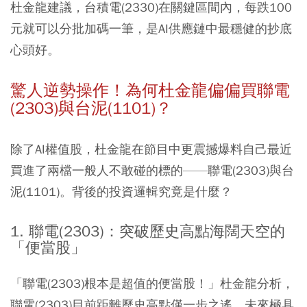
杜金龍建議，台積電(2330)在關鍵區間內，每跌100
元就可以分批加碼一筆，是AI供應鏈中最穩健的抄底
心頭好。
驚人逆勢操作！為何杜金龍偏偏買聯電
(2303)與台泥(1101)？
除了AI權值股，杜金龍在節目中更震撼爆料自己最近
買進了兩檔一般人不敢碰的標的——聯電(2303)與台
泥(1101)。背後的投資邏輯究竟是什麼？
1. 聯電(2303)：突破歷史高點海闊天空的
「便當股」
「聯電(2303)根本是超值的便當股！」杜金龍分析，
聯電(2303)目前距離歷史高點僅一步之遙，未來極具