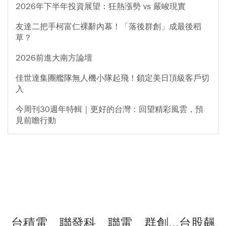
2026年下半年投資展望：狂熱漲勢 vs 嚴峻現實
友達二把手柯富仁裸辭內幕！「落後群創」成最後稻
草？
2026前進大南方論壇
佳世達集團艦隊無人機小隊起飛！鎖定美日頂級客戶切
入
今周刊30週年特輯｜更好的台灣：回望精彩風雲，預
見前瞻行動
台積電、聯發科、聯電、群創...台股飆