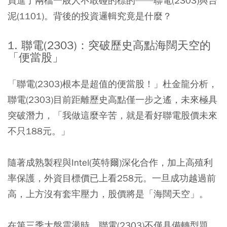
買進了兩檔一般人不敢碰的標的——聯電(2303)與台
泥(1101)。背後的投資邏輯究竟是什麼？
1. 聯電(2303)：突破歷史高點海闊天空的
「便當股」
「聯電(2303)根本是超值的便當股！」杜金龍分析，
聯電(2303)目前距離歷史高點僅一步之遙，未來極具
突破潛力，「我做這麼辛苦，就是看好聯電股價未來
不只188元。」
隨著成熟製程與Intel(英特爾)深化合作，加上高殖利
率保護，
外資目標價已上看258元。
一旦成功越過前
高，上方沒有套牢壓力，股價將是「海闊天空」。
在第三季大盤震盪時，聯電(2303)不僅具備轉型題