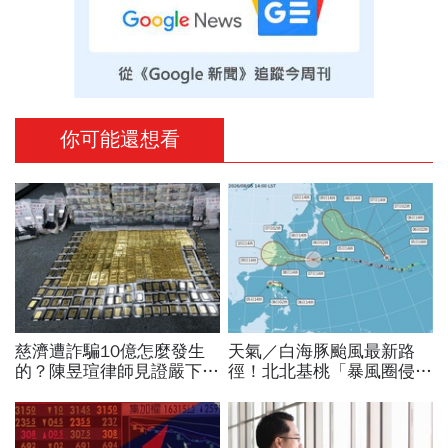
你可能還想看
慈濟遭詐騙10億怎麼發生
天氣／白海豚颱風最新路
的？陳昱瑄律師見證嚴下跪
徑！北北基桃「暴風圈侵襲
博信任！豪宅藏158公斤黃
率」誰最高？影響時間拖
金，洗錢手法曝光…慈濟回
長、三颱怎麼走，10日報
應了
先看