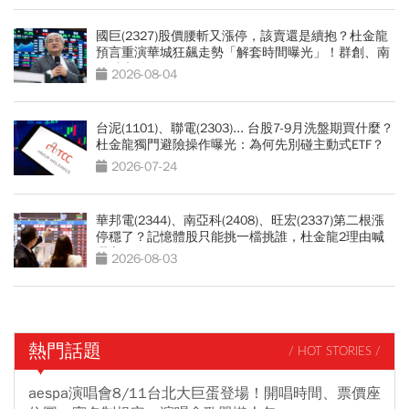
國巨(2327)股價腰斬又漲停，該賣還是續抱？杜金龍
預言重演華城狂飆走勢「解套時間曝光」！群創、南
亞科也點名
2026-08-04
台泥(1101)、聯電(2303)... 台股7-9月洗盤期買什麼？
杜金龍獨門避險操作曝光：為何先別碰主動式ETF？
2026-07-24
華邦電(2344)、南亞科(2408)、旺宏(2337)第二根漲
停穩了？記憶體股只能挑一檔挑誰，杜金龍2理由喊
選它
2026-08-03
熱門話題
/ HOT STORIES /
aespa演唱會8/11台北大巨蛋登場！開唱時間、票價座