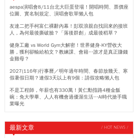
aespa演唱會8/11台北大巨蛋登場！開唱時間、票價座
位圖、實名制規定、演唱會歌單懶人包
友達二把手柯富仁裸辭內幕！彭双浪親自找回來的接班
人，為何最後撕破臉？「落後群創」成最後稻草？
健身工廠 vs World Gym大解密！世界健身-KY營收大
勝，獲利卻輸給柏文？教練課、會籍…誰才是真正賺錢
金雞母？
2027(116年)行事曆／明年過年時間、春節放幾天、寒
假暑假日期？連假3天以上有9個：請假攻略懶人包
不是工程師，年薪也有330萬！黃仁勳指路4種金飯
碗：免大學畢、人人有機會過優渥生活…AI時代搶手職
業曝光
最新文章
/ HOT NEWS /