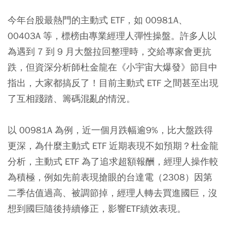
今年台股最熱門的主動式 ETF，如 00981A、
00403A 等，標榜由專業經理人彈性操盤。許多人以
為遇到 7 到 9 月大盤拉回整理時，交給專家會更抗
跌，但資深分析師杜金龍在《小宇宙大爆發》節目中
指出，大家都搞反了！目前主動式 ETF 之間甚至出現
了互相踐踏、籌碼混亂的情況。
以 00981A 為例，近一個月跌幅逾9%，比大盤跌得
更深，為什麼主動式 ETF 近期表現不如預期？杜金龍
分析，主動式 ETF 為了追求超額報酬，經理人操作較
為積極，例如先前表現搶眼的台達電（2308）因第
二季估值過高、被調節掉，經理人轉去買進國巨，沒
想到國巨隨後持續修正，影響ETF績效表現。