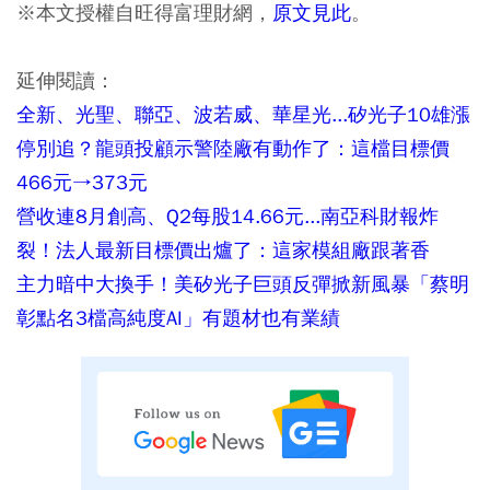
※本文授權自旺得富理財網，
原文見此
。
延伸閱讀：
全新、光聖、聯亞、波若威、華星光...矽光子10雄漲
停別追？龍頭投顧示警陸廠有動作了：這檔目標價
466元→373元
營收連8月創高、Q2每股14.66元...南亞科財報炸
裂！法人最新目標價出爐了：這家模組廠跟著香
主力暗中大換手！美矽光子巨頭反彈掀新風暴「蔡明
彰點名3檔高純度AI」有題材也有業績