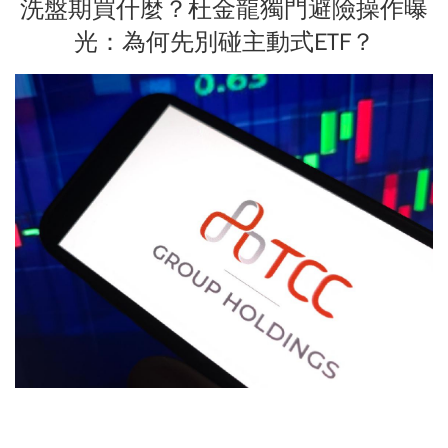
洗盤期買什麼？杜金龍獨門避險操作曝
光：為何先別碰主動式ETF？