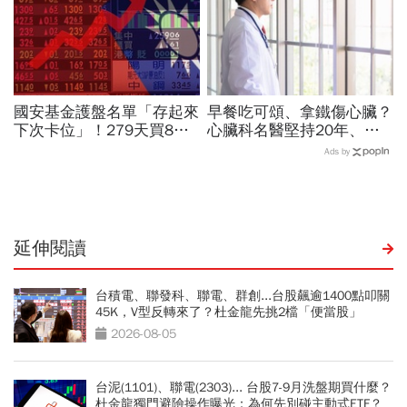
國安基金護盤名單「存起來
早餐吃可頌、拿鐵傷心臟？
下次卡位」！279天買8檔
心臟科名醫堅持20年、早
翻倍賺百億：鴻海、台達
上9點前不做「5件事」：
Ads by
電...唯一金融股是它
喝咖啡前先喝「這1杯」更
護心
延伸閱讀
台積電、聯發科、聯電、群創...台股飆逾1400點叩關
45K，V型反轉來了？杜金龍先挑2檔「便當股」
2026-08-05
台泥(1101)、聯電(2303)... 台股7-9月洗盤期買什麼？
杜金龍獨門避險操作曝光：為何先別碰主動式ETF？