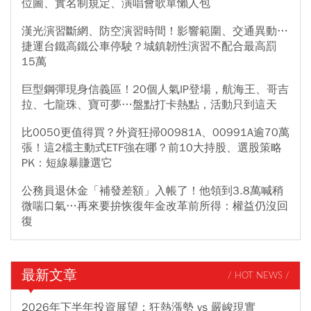
位圖、實名制規定、演唱會歌單懶人包
漢光演習斷網、防空演習時間！影響範圍、交通異動…
捷運台鐵高鐵公車停駛？城鎮韌性演習不配合最高罰
15萬
巨型鋼彈現身信義區！20個人氣IP登場，航海王、哥吉
拉、七龍珠、寶可夢…盤點打卡熱點，活動只到這天
比0050更值得買？外資狂掃00981A、00991A逾70萬
張！這2檔主動式ETF強在哪？前10大持股、選股策略
PK：短線暴賺選它
公務員退休金「補發差額」入帳了！他領到3.8萬喊稍
微喘口氣…再來要拚恢復年金改革前所得：權益仍沒回
復
最新文章
/ HOT NEWS /
2026年下半年投資展望：狂熱漲勢 vs 嚴峻現實