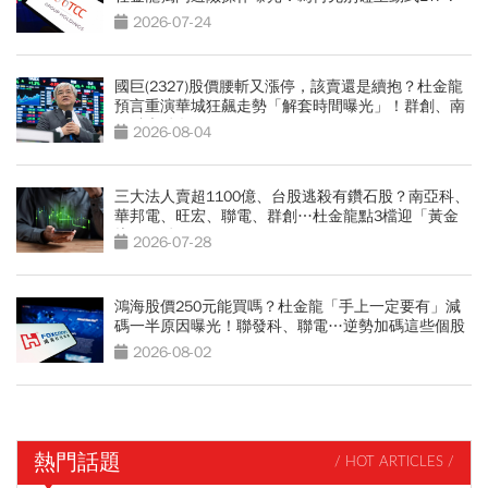
2026-07-24
國巨(2327)股價腰斬又漲停，該賣還是續抱？杜金龍
預言重演華城狂飆走勢「解套時間曝光」！群創、南
亞科也點名
2026-08-04
三大法人賣超1100億、台股逃殺有鑽石股？南亞科、
華邦電、旺宏、聯電、群創…杜金龍點3檔迎「黃金
坑」買點
2026-07-28
鴻海股價250元能買嗎？杜金龍「手上一定要有」減
碼一半原因曝光！聯發科、聯電…逆勢加碼這些個股
2026-08-02
熱門話題
/ HOT ARTICLES /