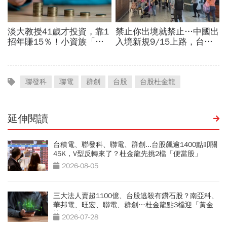
聯發科
聯電
群創
台股
台股杜金龍
延伸閱讀
台積電、聯發科、聯電、群創...台股飆逾1400點叩關
45K，V型反轉來了？杜金龍先挑2檔「便當股」
2026-08-05
三大法人賣超1100億、台股逃殺有鑽石股？南亞科、
華邦電、旺宏、聯電、群創…杜金龍點3檔迎「黃金
坑」買點
2026-07-28