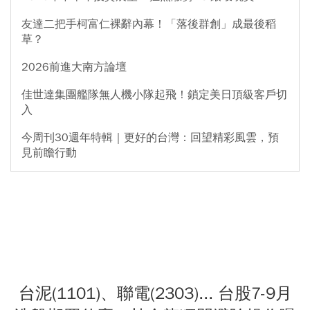
友達二把手柯富仁裸辭內幕！「落後群創」成最後稻
草？
2026前進大南方論壇
佳世達集團艦隊無人機小隊起飛！鎖定美日頂級客戶切
入
今周刊30週年特輯｜更好的台灣：回望精彩風雲，預
見前瞻行動
台泥(1101)、聯電(2303)... 台股7-9月