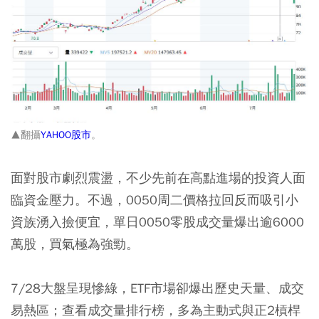
▲翻攝
YAHOO股市
。
面對股市劇烈震盪，不少先前在高點進場的投資人面
臨資金壓力。不過，0050周二價格拉回反而吸引小
資族湧入撿便宜，單日0050零股成交量爆出逾6000
萬股，買氣極為強勁。
7/28大盤呈現慘綠，ETF市場卻爆出歷史天量、成交
易熱區；查看成交量排行榜，多為主動式與正2槓桿