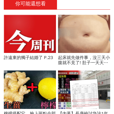
你可能還想看
PR
許遠東的獨子結婚了 P.23
起床就先做件事，沒三天小
腹就不見了! 肚子一天天變
小！
PR
檸檬搭配它，臉上斑點全部
【內幕】長庚檢討急診1年