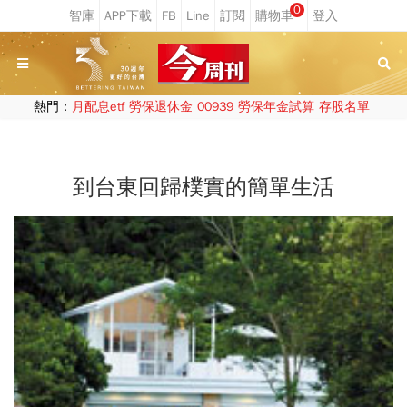
0
熱門：
月配息etf
勞保退休金
00939
勞保年金試算
存股名單
到台東回歸樸實的簡單生活