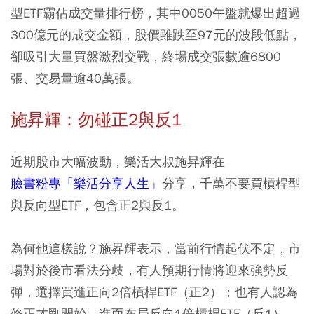
型ETF霸佔成交量排行榜，其中0050午盤就爆出超過
300億元的成交金額，股價雖跌至97元的波段低點，
卻吸引大量買盤激烈交戰，終場成交張數逾6800
張、交易量逾40萬張。
施昇輝：勿碰正2與反1
近期股市大幅波動，樂活大叔施昇輝在
臉書粉專「樂活分享人生」
分享，千萬不要買槓桿型
與反向型ETF，包含正2與反1。
為何他這樣說？施昇輝表示，當前行情起伏不定，市
場對於後市看法分歧，有人預期行情將迎來強勢反
彈，選擇買進正向2倍槓桿ETF（正2）；也有人認為
修正才剛開始，進而布局反向1倍槓桿ETF（反1）。