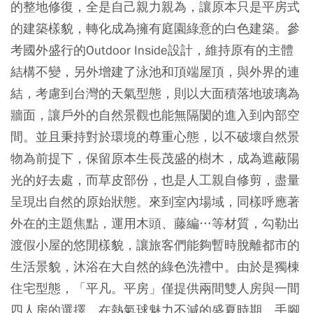
的整地修復，全是自己親力親為，讓原本只是平房式
的建築樣貌，轉化成為擁有庭園綠意的白色建築。參
考國外盛行的Outdoor Inside設計，維持原有的主體
結構不變，另外增建了泳池和頂端屋頂，與外界的連
結，考慮到台灣的天氣型態，則以大面積落地玻璃為
牆面，讓戶外的自然景觀也能無隔閡的進入到內部空
間。並且秉持對於環境的尊重心態，以不破壞自然景
物為前提下，保留原本生長茂盛的樹木，成為遮蔽陽
光的好去處，而草皮部份，也是人工親自修剪，盡量
呈現出自然的原始狀態。來到室內場域，同樣呼應著
外在的主題焦點，運用木頭、藤編…等材質，勾勒出
渡假小屋的悠閒樣貌，讓旅客們能夠暫時脫離都市的
生活景貌，沐浴在大自然的綠色洗禮中。由於是獨棟
住宅型態，「平凡。平房」僅提供兩間雙人房與一間
四人房的選擇，在熱氣球魅力不減的盛夏時期，手腳