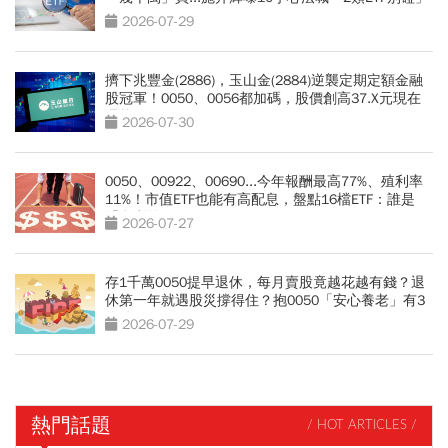
2026-07-29
擠下兆豐金(2886)，玉山金(2884)逆襲定期定額金融
股冠軍！0050、0056都加碼，股價創高37.X元現在
還能追？
2026-07-30
0050、00922、00690...今年報酬最高77%、殖利率
11%！市值ETF也能有高配息，盤點16檔ETF：誰是
「息利雙收王」？
2026-07-27
存1千萬0050提早退休，每月賣股竟越花越有錢？退
休第一年就遇股災撐得住？抱0050「安心養老」有3
條件
2026-07-29
熱門話題
/ HOT ARTICLES /