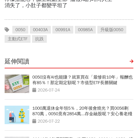
0050
00403A
00991A
00985A
升級版0050
主動式ETF
抗跌
延伸閱讀
0050沒有AI也能賺？就算買在「最慘前10年」報酬也
有85％！那定期定額呢？市值型ETF長勝關鍵
2026-07-24
1000萬退休金年領5％，20年後會燒光？買0056剩
870萬，0050竟有2854萬...存金融股呢？安心養老殘
酷真相
2026-07-22