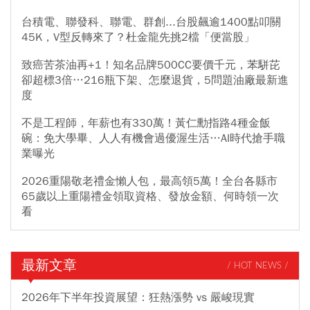
台積電、聯發科、聯電、群創...台股飆逾1400點叩關
45K，V型反轉來了？杜金龍先挑2檔「便當股」
致癌苦茶油再+1！知名品牌500CC要價千元，苯駢芘
卻超標3倍…216瓶下架、怎麼退貨，5問題油廠最新進
度
不是工程師，年薪也有330萬！黃仁勳指路4種金飯
碗：免大學畢、人人有機會過優渥生活…AI時代搶手職
業曝光
2026重陽敬老禮金懶人包，最高領5萬！全台各縣市
65歲以上重陽禮金領取資格、發放金額、何時領一次
看
最新文章
/ HOT NEWS /
2026年下半年投資展望：狂熱漲勢 vs 嚴峻現實