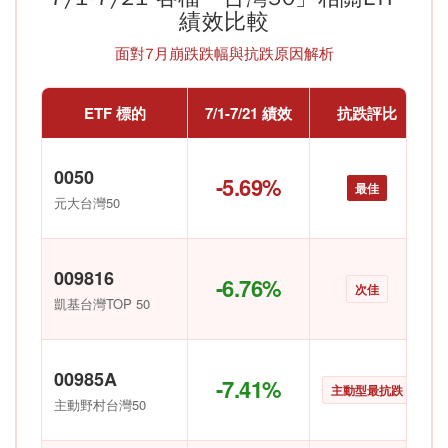
績效比較
面對7月崩跌跌幅與抗跌原因解析
ETF 標的
7/1-7/21 績效
抗跌評比
0050
-5.69%
最佳
元大台灣50
009816
-6.76%
次佳
凱基台灣TOP 50
00985A
-7.41%
主動型最抗跌
主動野村台灣50