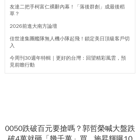
友達二把手柯富仁裸辭內幕！「落後群創」成最後稻
草？
2026前進大南方論壇
佳世達集團艦隊無人機小隊起飛！鎖定美日頂級客戶切
入
今周刊30週年特輯｜更好的台灣：回望精彩風雲，預
見前瞻行動
0050跌破百元要搶嗎？郭哲榮喊大盤跌
破4萬就砸「幾千萬」買...施昇輝曝10