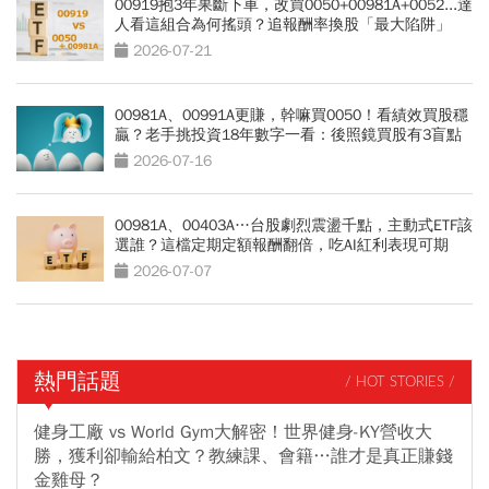
00919抱3年果斷下車，改買0050+00981A+0052...達
人看這組合為何搖頭？追報酬率換股「最大陷阱」
2026-07-21
00981A、00991A更賺，幹嘛買0050！看績效買股穩
贏？老手挑投資18年數字一看：後照鏡買股有3盲點
2026-07-16
00981A、00403A…台股劇烈震盪千點，主動式ETF該
選誰？這檔定期定額報酬翻倍，吃AI紅利表現可期
2026-07-07
熱門話題
/ HOT STORIES /
健身工廠 vs World Gym大解密！世界健身-KY營收大
勝，獲利卻輸給柏文？教練課、會籍…誰才是真正賺錢
金雞母？