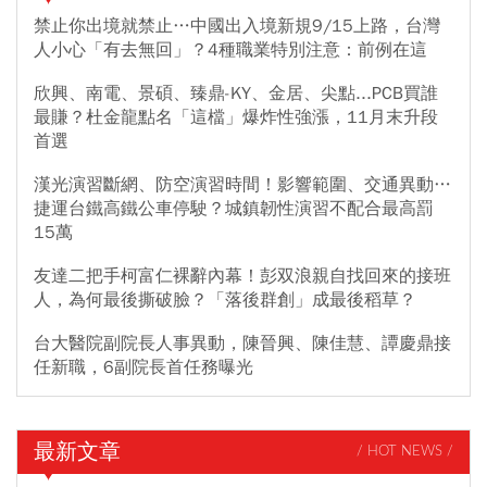
禁止你出境就禁止…中國出入境新規9/15上路，台灣
人小心「有去無回」？4種職業特別注意：前例在這
欣興、南電、景碩、臻鼎-KY、金居、尖點...PCB買誰
最賺？杜金龍點名「這檔」爆炸性強漲，11月末升段
首選
漢光演習斷網、防空演習時間！影響範圍、交通異動…
捷運台鐵高鐵公車停駛？城鎮韌性演習不配合最高罰
15萬
友達二把手柯富仁裸辭內幕！彭双浪親自找回來的接班
人，為何最後撕破臉？「落後群創」成最後稻草？
台大醫院副院長人事異動，陳晉興、陳佳慧、譚慶鼎接
任新職，6副院長首任務曝光
最新文章
/ HOT NEWS /