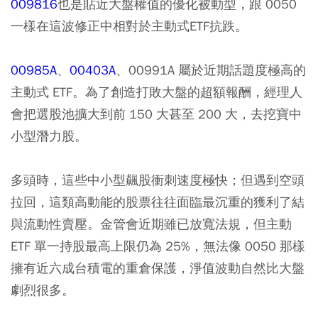
009816
也是貼近大盤權值的優化被動型，跟 0050
一樣在這波修正中相對於主動式ETF抗跌。
00985A
、
00403A
、
00991A
屬於近期話題度極高的
主動式 ETF。為了創造打敗大盤的超額報酬，經理人
會把選股池擴大到前 150 大甚至 200 大，去挖寶中
小型潛力股。
多頭時，這些中小型飆股衝刺速度極快；但遇到空頭
拉回，這類高動能的股票往往面臨最沉重的獲利了結
與流動性賣壓。金管會近期雖已放寬法規，但主動
ETF 單一持股最高上限仍為 25%，無法像 0050 那樣
擁有近六成台積電的重倉保護，淨值波動自然比大盤
劇烈很多。