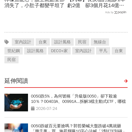
消失了，小肚子都變平坦了
虧2億 卻3個月花14億買
家族股
Ads by
室內設計
台東
設計風格
民宿
無線台
世紀鋼
設計風格
DECO+家
室內設計
平凡
台東
民宿
延伸閱讀
0050跌5%，為何號稱「升級版0050」卻下殺逾
10％？00403A、00991A...拆解3檔主動式ETF，哪檔
最抗跌？
2026-07-24
0050跌破百元要搶嗎？郭哲榮喊大盤跌破4萬就砸
「幾千萬」買...施昇輝曝10字心法喊「2類ETF別碰」