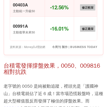
00403A
-12.56%
修正較深
主動統一升級50
00991A
-16.01%
修正最深
主動復華未來50
資料來源：MoneyDJ理財網
今周刊 製作 | BUSINESS TODAY
台積電發揮撐盤效果，0050、009816
相對抗跌
老字號的
0050
是純被動追蹤，裡頭光是「護國神
山」台積電就佔了近 6 成！當市場恐慌殺盤時，這種
超大型權值股反而發揮了極佳的撐盤效果。而