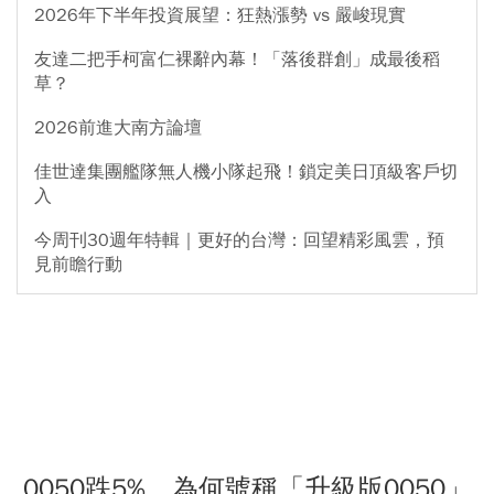
2026年下半年投資展望：狂熱漲勢 vs 嚴峻現實
友達二把手柯富仁裸辭內幕！「落後群創」成最後稻
草？
2026前進大南方論壇
佳世達集團艦隊無人機小隊起飛！鎖定美日頂級客戶切
入
今周刊30週年特輯｜更好的台灣：回望精彩風雲，預
見前瞻行動
0050跌5%，為何號稱「升級版0050」