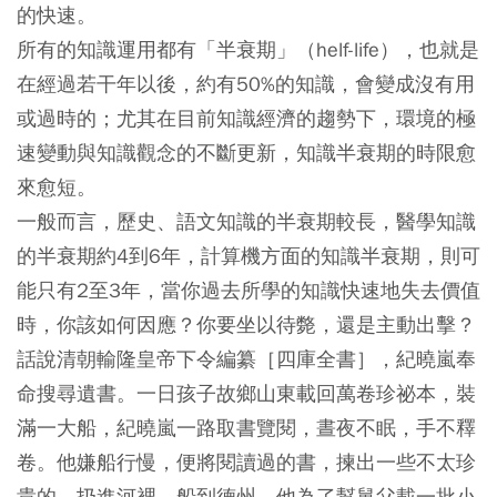
的快速。
所有的知識運用都有「半衰期」（helf-life），也就是
在經過若干年以後，約有50%的知識，會變成沒有用
或過時的；尤其在目前知識經濟的趨勢下，環境的極
速變動與知識觀念的不斷更新，知識半衰期的時限愈
來愈短。
一般而言，歷史、語文知識的半衰期較長，醫學知識
的半衰期約4到6年，計算機方面的知識半衰期，則可
能只有2至3年，當你過去所學的知識快速地失去價值
時，你該如何因應？你要坐以待斃，還是主動出擊？
話說清朝輸隆皇帝下令編纂［四庫全書］，紀曉嵐奉
命搜尋遺書。一日孩子故鄉山東載回萬卷珍祕本，裝
滿一大船，紀曉嵐一路取書覽閱，晝夜不眠，手不釋
卷。他嫌船行慢，便將閱讀過的書，揀出一些不太珍
貴的，扔進河裡。船到德州，他為了幫舅父載一批小