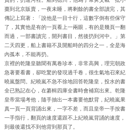
棗到北京販賣，一夜未睡，將剩餘的書全部讀完，其
傳記上寫著：「說他是一目十行，這數字倒有些保守
了，其實他是有的一頁看上一兩眼，有的是幾頁一翻
而過，一部書讀完，開列書目，然後扔到河中。」第
二天四更，船上書籍不及開船時的四分之一，全是海
內孤本，不能再扔。
京裡的乾隆皇聽聞有萬卷珍本，非常高興，理完朝政
急著要看書，卻吃驚的發現過千卷，很生氣地召來紀
曉嵐盤問。紀曉嵐不急不徐地回答乾隆皇，投水的書
全已熟記在心，在纂輯四庫全書時會補寫出來。乾隆
皇帝當場考他，隨手抽出一本書要他默背，紀曉嵐果
真一頁一頁背誦出來，一字不差，而且皇帝一手按書
一手指行，翻頁的速度還跟不上紀曉嵐背誦的速度，
到最後還找不到他背到那頁了。