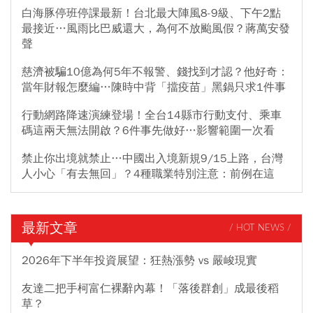
白海豚停班停課最新！台北最大陣風8-9級、下午2點
最接近…風雨比巴威還大，為何不放颱風假？蔣萬安發
聲
慈濟被騙10億為何5年不報警、錢找到才認？他好奇：
當年財報怎麼編…陳時中背「擋疫苗」黑鍋只求1件事
行動網路降速演練登場！全台14縣市行動支付、乘車
碼這兩天無法開啟？6件事先做好…影響範圍一次看
禁止你出境就禁止…中國出入境新規9/15上路，台灣
人小心「有去無回」？4種職業特別注意：前例在這
最新文章
/ HOT NEWS /
2026年下半年投資展望：狂熱漲勢 vs 嚴峻現實
友達二把手柯富仁裸辭內幕！「落後群創」成最後稻
草？