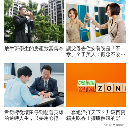
放牛班學生的房產致富傳奇
讓父母去住安養院是「不
孝」？于美人：觀念不改，
是要逼死小孩嗎
尹衍樑從壞囝仔到慈善英雄
一套絕活打天下？升級百寶
的逆轉人生，只要用心挖
箱更吃香！擺脫熟練的舒適
掘，人人都是老師
圈，跳出越做越窄的專業陷
Ads by
阱