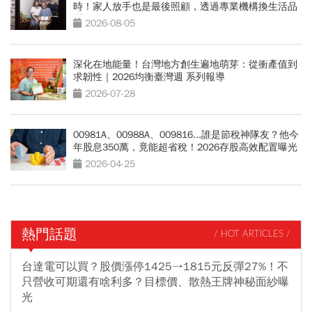
時！家人放手也是最後照顧，透過專業機構換生活品
質
2026-08-05
深化在地能量！台灣地方創生遍地萌芽：從衝產值到
求韌性｜2026均衡臺灣週 系列報導
2026-07-28
00981A、00988A、009816...誰是節稅神隊友？他今
年股息350萬，竟能超省稅！2026存股高效配置曝光
2026-04-25
熱門話題
/ HOT ARTICLES /
台達電可以買？股價漲停1425→1815元反彈27%！不
只營收可期還有啥利多？目標價、散熱王牌神秘面紗曝
光