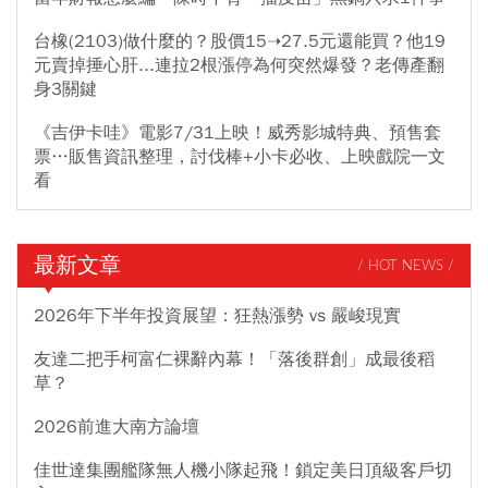
台橡(2103)做什麼的？股價15➝27.5元還能買？他19
元賣掉捶心肝...連拉2根漲停為何突然爆發？老傳產翻
身3關鍵
《吉伊卡哇》電影7/31上映！威秀影城特典、預售套
票…販售資訊整理，討伐棒+小卡必收、上映戲院一文
看
最新文章
/ HOT NEWS /
2026年下半年投資展望：狂熱漲勢 vs 嚴峻現實
友達二把手柯富仁裸辭內幕！「落後群創」成最後稻
草？
2026前進大南方論壇
佳世達集團艦隊無人機小隊起飛！鎖定美日頂級客戶切