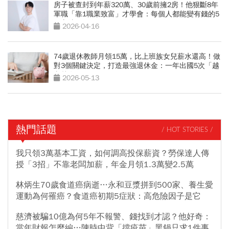
房子被查封到年薪320萬、30歲前擁2房！他狠斷8年
軍職「靠1職業致富」才學會：每個人都能變有錢的5
種方法
2026-04-16
74歲退休教師月領15萬，比上班族女兒薪水還高！做
對3個關鍵決定，打造最強退休金：一年出國5次「越
老越有錢」
2026-05-13
熱門話題
/ HOT STORIES /
我只領3萬基本工資，如何調高投保薪資？勞保達人傳
授「3招」不靠老闆加薪，年金月領1.3萬變2.5萬
林炳生70歲食道癌病逝…永和豆漿拼到500家、養生愛
運動為何罹癌？食道癌初期5症狀：高危險因子是它
慈濟被騙10億為何5年不報警、錢找到才認？他好奇：
當年財報怎麼編…陳時中背「擋疫苗」黑鍋只求1件事