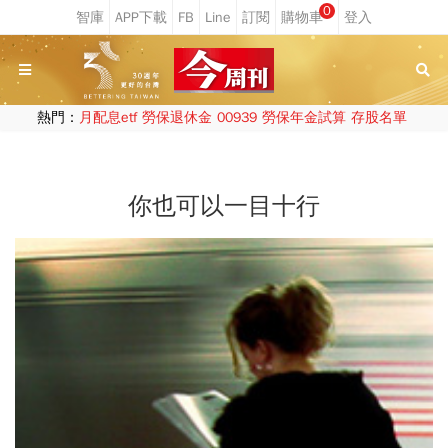
0
熱門：
月配息etf
勞保退休金
00939
勞保年金試算
存股名單
你也可以一目十行