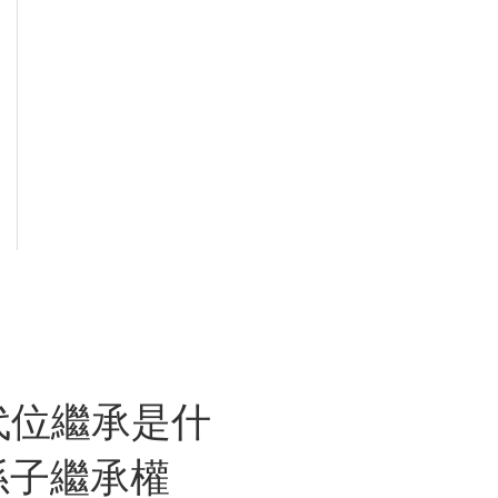
代位繼承是什
孫子繼承權