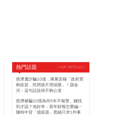
熱門話題
/ HOT ARTICLES /
慈濟遭詐騙10億，蔣萬安稱「政府買
夠疫苗，民間就不用採購」！謝金
河：這句話說得不夠公道
慈濟被騙10億為何5年不報警、錢找
到才認？他好奇：當年財報怎麼編…
陳時中背「擋疫苗」黑鍋只求1件事