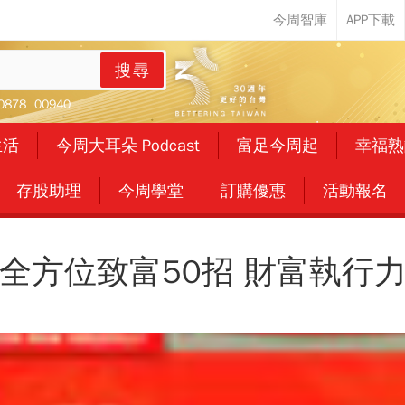
搜尋
0878
00940
生活
今周大耳朵 Podcast
富足今周起
幸福熟
存股助理
今周學堂
訂購優惠
活動報名
全方位致富50招 財富執行