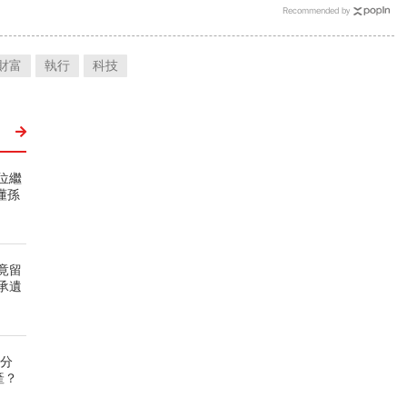
Recommended by
財富
執行
科技
位繼
懂孫
竟留
承遺
要分
產？