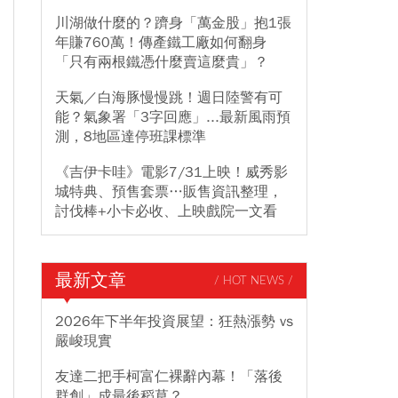
川湖做什麼的？躋身「萬金股」抱1張
年賺760萬！傳產鐵工廠如何翻身
「只有兩根鐵憑什麼賣這麼貴」？
天氣／白海豚慢慢跳！週日陸警有可
能？氣象署「3字回應」...最新風雨預
測，8地區達停班課標準
《吉伊卡哇》電影7/31上映！威秀影
城特典、預售套票…販售資訊整理，
討伐棒+小卡必收、上映戲院一文看
最新文章
/ HOT NEWS /
2026年下半年投資展望：狂熱漲勢 vs
嚴峻現實
友達二把手柯富仁裸辭內幕！「落後
群創」成最後稻草？