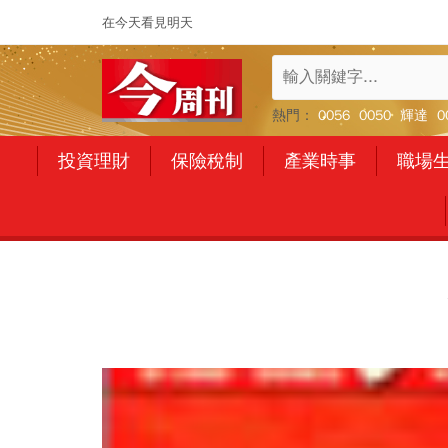
在今天看見明天
熱門：
0056
0050
輝達
0
投資理財
保險稅制
產業時事
職場