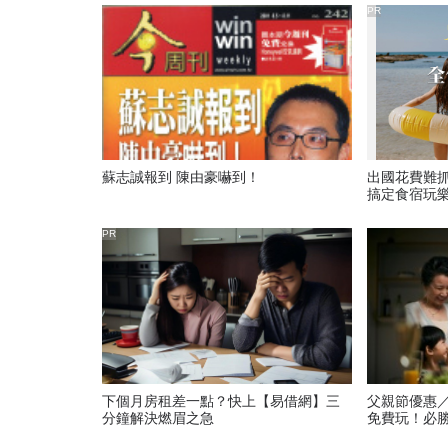
PR
蘇志誠報到 陳由豪嚇到！
出國花費難
搞定食宿玩
PR
下個月房租差一點？快上【易借網】三
父親節優惠
分鐘解決燃眉之急
免費玩！必勝
家速食餐飲