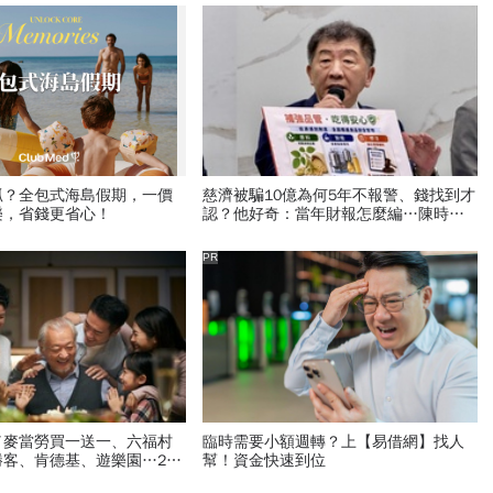
抓？全包式海島假期，一價
慈濟被騙10億為何5年不報警、錢找到才
樂，省錢更省心！
認？他好奇：當年財報怎麼編…陳時中
背「擋疫苗」黑鍋只求1件事
PR
／麥當勞買一送一、六福村
臨時需要小額週轉？上【易借網】找人
客、肯德基、遊樂園…29
幫！資金快速到位
飯店好康必收