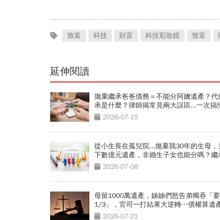
致富
科技
財富
科技彩妝鏡
致富
延伸閱讀
拋棄繼承爸爸債務＝不能分阿嬤遺產？代
承是什麼？律師揭常見兩大誤區...一次搞
子繼承權
2026-07-15
從小生長在孤兒院...拋棄我30年的生母，
下數億元遺產，非婚生子女也能分嗎？繼
產資格一次看
2026-07-08
母留1000萬遺產，姊姊們怒告弟獨吞「
1/3」，官司一打結果大逆轉…債權算遺
可以繼承嗎？
2026-07-21