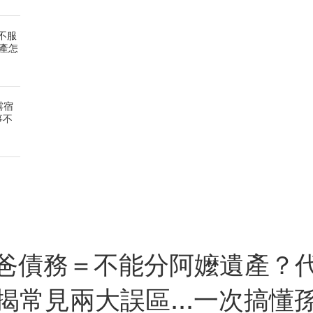
不服
產怎
露宿
事不
爸債務＝不能分阿嬤遺產？
揭常見兩大誤區...一次搞懂