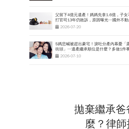
父留下4億元遺產！媽媽先拿1.6億，子女
打官司13年仍敗訴，原因曝光…國外不動
麼分？
2026-07-20
S媽悲喊被趕出豪宅！淚吐分產內幕憂「
街頭」…遺產繼承順位是什麼？多做1件
讓孝心變缺憾
2026-07-10
拋棄繼承爸
麼？律師