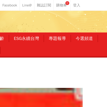
0
齡
ESG永續台灣
專題報導
今選頻道
力