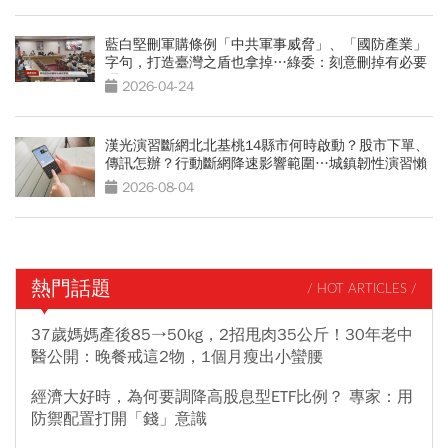
藍白堅刪軍購條例「中共軍事威脅」、「國防產業」
字句，打造臺灣之盾也拿掉…綠委：刻意刪掉有必要
嗎
2026-04-24
漢光演習斷網北北基桃14縣市何時啟動？股市下單、
傳訊怎辦？行動斷網降速影響範圍…城鎮韌性演習懶
人包
2026-08-04
熱門話題
/ HOT ARTICLES /
37歲媽媽產後85→50kg，2招甩肉35公斤！30年老中
醫公開：晚餐戒這2物，1個月瘦出小蠻腰
經濟大好時，為何要調降高股息型ETF比例？ 專家：用
防禦配置打開「錢」意識