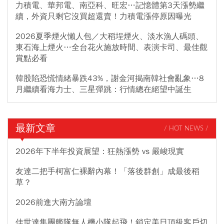
力積電、華邦電、南亞科、旺宏…記憶體第3天漲勢繼
續，外資只剩它沒買超還賣！力積電漲停原因曝光
2026夏季煙火懶人包／大稻埕煙火、淡水漁人碼頭、
東石海上煙火…全台花火施放時間、表演卡司、最佳觀
賞點必看
韓股陷恐慌情緒暴跌43%，謝金河揭南韓社會亂象…8
月繼續看海力士、三星彈跳：行情總在絕望中誕生
最新文章
/ HOT NEWS /
2026年下半年投資展望：狂熱漲勢 vs 嚴峻現實
友達二把手柯富仁裸辭內幕！「落後群創」成最後稻
草？
2026前進大南方論壇
佳世達集團艦隊無人機小隊起飛！鎖定美日頂級客戶切