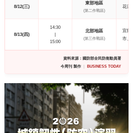
東部地區
8/12(三)
花蓮
(第二作戰區)
14
:
30
宜蘭
北部地區
8/13(四)
|
市、
(第三作戰區)
15
:
00
資料來源：國防部全民防衛動員署
今周刊 製作
|
BUSINESS TODAY