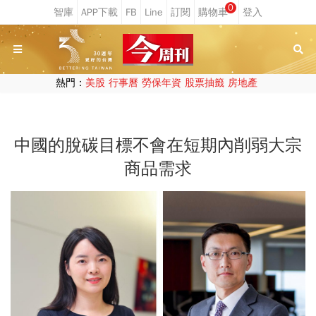
0
熱門：
美股
行事曆
勞保年資
股票抽籤
房地產
中國的脫碳目標不會在短期內削弱大宗
商品需求