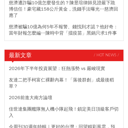
慈濟遭詐騙10億怎麼發生的？陳昱瑄律師見證嚴下跪
博信任！豪宅藏158公斤黃金，洗錢手法曝光…慈濟回
應了
慈濟被騙10億為何5年不報警、錢找到才認？他好奇：
當年財報怎麼編…陳時中背「擋疫苗」黑鍋只求1件事
最新文章
/ HOT NEWS /
2026年下半年投資展望：狂熱漲勢 vs 嚴峻現實
友達二把手柯富仁裸辭內幕！「落後群創」成最後稻
草？
2026前進大南方論壇
佳世達集團艦隊無人機小隊起飛！鎖定美日頂級客戶切
入
今周刊30週年特輯｜更好的台灣：回望精彩風雲，預