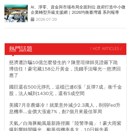
AI、淨零、資金與市場布局全面到位 政府打造中小微
企業轉型升級支援網｜2026均衡臺灣週 系列報導
2026-07-29
熱門話題
/ HOT ARTICLES /
慈濟遭詐騙10億怎麼發生的？陳昱瑄律師見證嚴下跪
博信任！豪宅藏158公斤黃金，洗錢手法曝光…慈濟回
應了
國巨還在500元掙扎，這檔已連6漲「反彈7成」衝千金
股，法人喊到1430元，還有5成空間
美國7月非農爆冷！就業意外減少2.3萬人，削弱Fed升
息機率...金價大漲逾7%，創7個月來最佳單周
天氣／白海豚颱風最新路徑圖「陸警準備」！豪大雨紫
爆影響時間曝光，颱風假機率多大，10日報先看