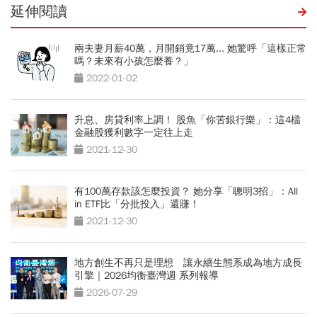
延伸閱讀
兩夫妻月薪40萬，月開銷竟17萬... 她驚呼「這樣正常
嗎？未來有小孩怎麼養？」
2022-01-02
升息、房貸利率上調！ 股魚「你苦銀行樂」：這4檔
金融股獲利數字一定往上走
2021-12-30
有100萬存款該怎麼投資？ 她分享「聰明3招」：All
in ETF比「分批投入」還賺！
2021-12-30
地方創生不再只是理想 讓永續生態系成為地方成長
引擎｜2026均衡臺灣週 系列報導
2026-07-29