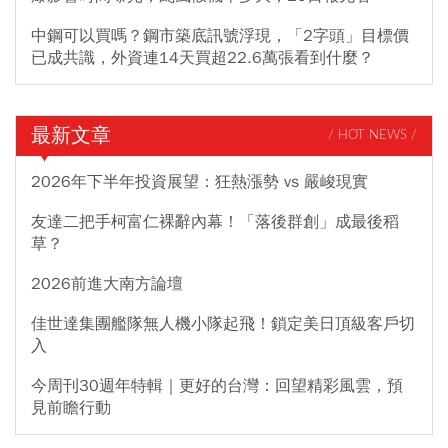
中鋼可以買嗎？鋼市築底訊號浮現，「2字頭」目標價
已成共識，外資連14天買超22.6萬張看到什麼？
最新文章
/ HOT NEWS /
2026年下半年投資展望：狂熱漲勢 vs 嚴峻現實
友達二把手柯富仁裸辭內幕！「落後群創」成最後稻
草？
2026前進大南方論壇
佳世達集團艦隊無人機小隊起飛！鎖定美日頂級客戶切
入
今周刊30週年特輯｜更好的台灣：回望精彩風雲，預
見前瞻行動