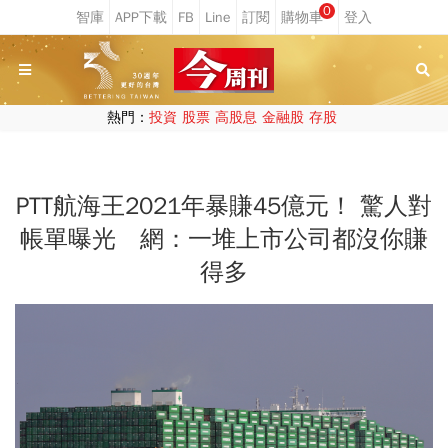
0
熱門：
投資
股票
高股息
金融股
存股
PTT航海王2021年暴賺45億元！ 驚人對
帳單曝光 網：一堆上市公司都沒你賺
得多