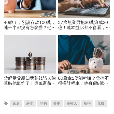
家庭
薪水
開銷
夫妻
高收入
所得
花費