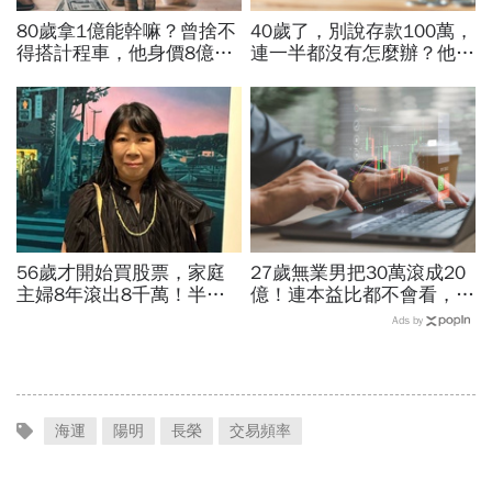
80歲拿1億能幹嘛？曾捨不
40歲了，別說存款100萬，
得搭計程車，他身價8億後
連一半都沒有怎麼辦？他5
醒悟「40~60歲是花錢黃金
年從零存到500萬：「無痛
期」：這3件事花錢別手軟
存錢法」脫離月光族
56歲才開始買股票，家庭
27歲無業男把30萬滾成20
主婦8年滾出8千萬！半年
億！連本益比都不會看，氣
暴賺5成、卻在股災「輝達
死一堆金融專家…財產5年
Ads by
殺在最低點」...她靠3個心
翻1萬倍的秘訣「年輕又
法翻身
窮」
海運
陽明
長榮
交易頻率