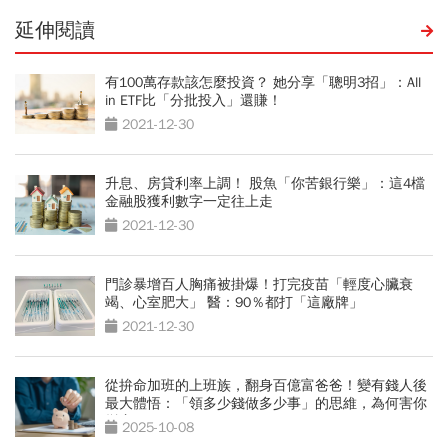
延伸閱讀
有100萬存款該怎麼投資？ 她分享「聰明3招」：All
in ETF比「分批投入」還賺！
2021-12-30
升息、房貸利率上調！ 股魚「你苦銀行樂」：這4檔
金融股獲利數字一定往上走
2021-12-30
門診暴增百人胸痛被掛爆！打完疫苗「輕度心臟衰
竭、心室肥大」 醫：90％都打「這廠牌」
2021-12-30
從拚命加班的上班族，翻身百億富爸爸！變有錢人後
最大體悟：「領多少錢做多少事」的思維，為何害你
變窮？
2025-10-08