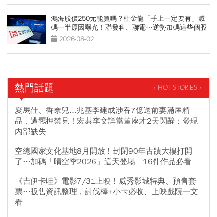
鴻海股價250元能買嗎？杜金龍「手上一定要有」減
碼一半原因曝光！聯發科、聯電…逆勢加碼這些個股
2026-08-02
熱門話題
/ HOT STORIES /
愛馬仕、香奈兒...兆基李建成涉吞7億送前妻滿屋精
品，遭羈押禁見！宏碁李文詳當董座才2天閃辭：發現
內部缺失
空總國家文化基地8月開放！封閉90年古蹟大樓打開
了…加碼「晴空季2026」這天登場，16件作品必看
《吉伊卡哇》電影7/31上映！威秀影城特典、預售套
票…販售資訊整理，討伐棒+小卡必收、上映戲院一文
看