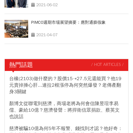
2021-06-02
PIMCO週期市場展望摘要：應對通膨假象
2021-04-07
熱門話題
/ HOT ARTICLES /
台橡(2103)做什麼的？股價15➝27.5元還能買？他19
元賣掉捶心肝...連拉2根漲停為何突然爆發？老傳產翻
身3關鍵
顏博文從聯電到慈濟，商場老將為何會信陳昱瑄李易
儒、豪給10億？慈濟發聲：將捍衛信眾捐款、蔡英文
也說話
慈濟被騙10億為何5年不報警、錢找到才認？他好奇：