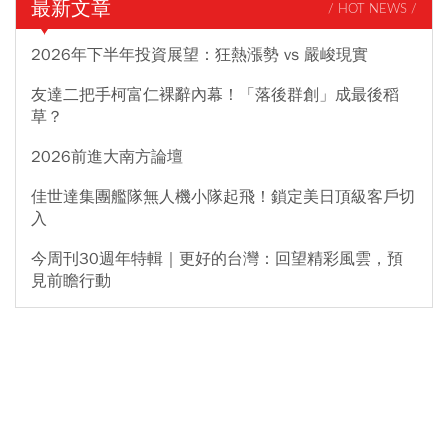
最新文章
/ HOT NEWS /
2026年下半年投資展望：狂熱漲勢 vs 嚴峻現實
友達二把手柯富仁裸辭內幕！「落後群創」成最後稻
草？
2026前進大南方論壇
佳世達集團艦隊無人機小隊起飛！鎖定美日頂級客戶切
入
今周刊30週年特輯｜更好的台灣：回望精彩風雲，預
見前瞻行動