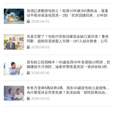
負債記者翻身包租公！租屋10年繳360萬租金，蓮蓬
頭半夜掉落逼他買房…2招「把房貸賺回來」10年財
富自由
2026-04-01
兆基怎麼了？包租代管龍頭爆資金缺口逾百億！董座
閃辭、趙姬投資操盤人失聯…187人組自救會，公司
最新聲明
2026-08-03
當包租公毀我晚年！60歲翁買40年老屋隔10間房，想
躺賺卻月月倒賠，淪夜班警衛還房貸…退休收租3死
穴
2026-05-06
爸爸月退俸8萬砍剩4萬、朋友40歲當包租公超後悔...
為什麼退休反而更焦慮？吳淡如揭「假性財務自由」
5大危機
2026-04-02