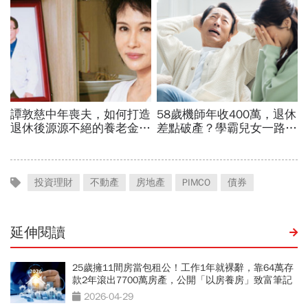
投資理財
不動產
房地產
PIMCO
債券
延伸閱讀
25歲擁11間房當包租公！工作1年就裸辭，靠64萬存
款2年滾出7700萬房產，公開「以房養房」致富筆記
2026-04-29