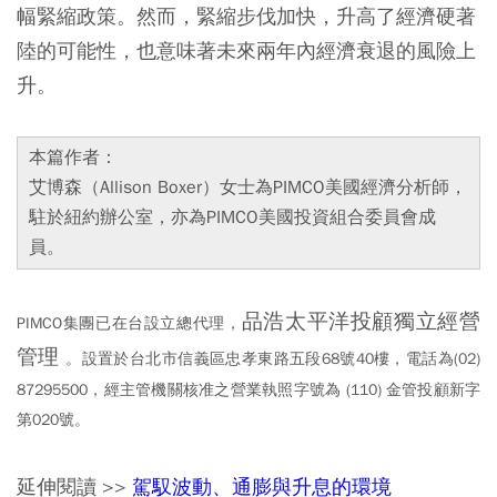
幅緊縮政策。然而，緊縮步伐加快，升高了經濟硬著
陸的可能性，也意味著未來兩年內經濟衰退的風險上
升。
本篇作者：
艾博森（Allison Boxer）女士為PIMCO美國經濟分析師，
駐於紐約辦公室，亦為PIMCO美國投資組合委員會成
員。
品浩太平洋投顧獨立經營
PIMCO集團已在台設立總代理
，
管理
。設置於台北市信義區忠孝東路五段68號40樓，電話為(02)
87295500，經主管機關核准之營業執照字號為 (110) 金管投顧新字
第020號。
延伸閱讀 >>
駕馭波動、通膨與升息的環境