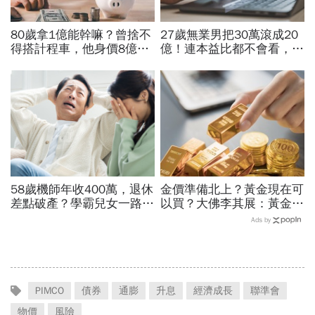
80歲拿1億能幹嘛？曾捨不
27歲無業男把30萬滾成20
得搭計程車，他身價8億後
億！連本益比都不會看，氣
醒悟「40~60歲是花錢黃金
死一堆金融專家…財產5年
期」：這3件事花錢別手軟
翻1萬倍的秘訣「年輕又
窮」
58歲機師年收400萬，退休
金價準備北上？黃金現在可
差點破產？學霸兒女一路私
以買？大佛李其展：黃金價
校、每月5萬學費掏空存
格摸到4300美元是好事！
Ads by
款：賺再多都可能被三座大
瑞銀3理由喊5000美元不遠
山壓垮
了
PIMCO
債券
通膨
升息
經濟成長
聯準會
物價
風險