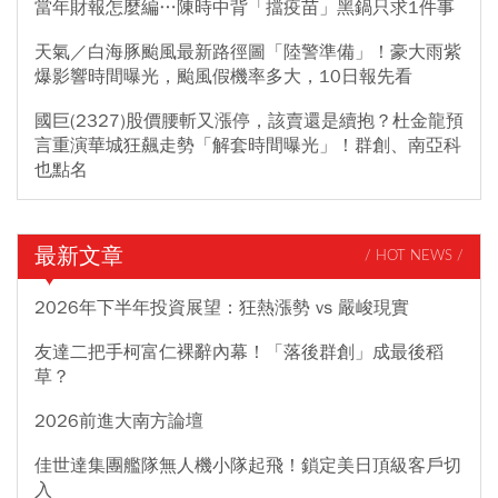
當年財報怎麼編…陳時中背「擋疫苗」黑鍋只求1件事
天氣／白海豚颱風最新路徑圖「陸警準備」！豪大雨紫
爆影響時間曝光，颱風假機率多大，10日報先看
國巨(2327)股價腰斬又漲停，該賣還是續抱？杜金龍預
言重演華城狂飆走勢「解套時間曝光」！群創、南亞科
也點名
最新文章
/ HOT NEWS /
2026年下半年投資展望：狂熱漲勢 vs 嚴峻現實
友達二把手柯富仁裸辭內幕！「落後群創」成最後稻
草？
2026前進大南方論壇
佳世達集團艦隊無人機小隊起飛！鎖定美日頂級客戶切
入