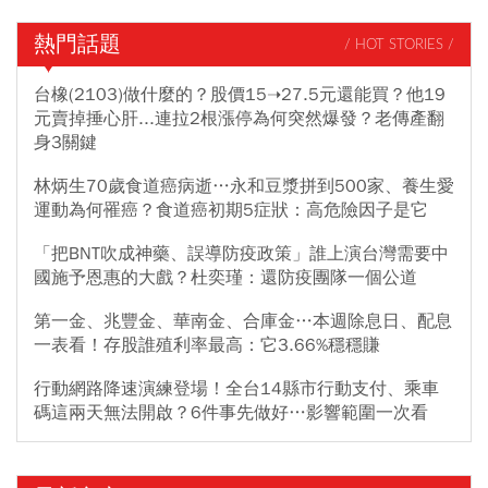
熱門話題
/ HOT STORIES /
台橡(2103)做什麼的？股價15➝27.5元還能買？他19
元賣掉捶心肝...連拉2根漲停為何突然爆發？老傳產翻
身3關鍵
林炳生70歲食道癌病逝…永和豆漿拼到500家、養生愛
運動為何罹癌？食道癌初期5症狀：高危險因子是它
「把BNT吹成神藥、誤導防疫政策」誰上演台灣需要中
國施予恩惠的大戲？杜奕瑾：還防疫團隊一個公道
第一金、兆豐金、華南金、合庫金…本週除息日、配息
一表看！存股誰殖利率最高：它3.66%穩穩賺
行動網路降速演練登場！全台14縣市行動支付、乘車
碼這兩天無法開啟？6件事先做好…影響範圍一次看