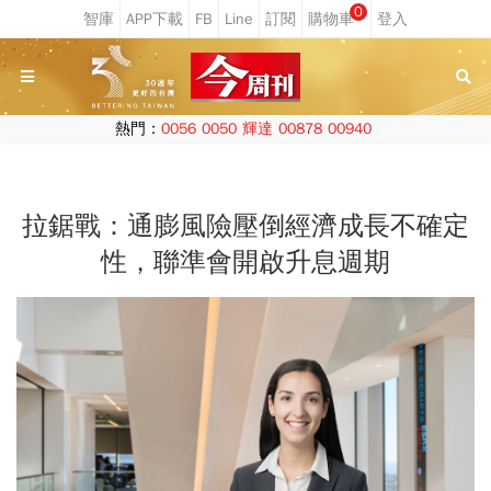
0
熱門：
0056
0050
輝達
00878
00940
拉鋸戰：通膨風險壓倒經濟成長不確定
性，聯準會開啟升息週期