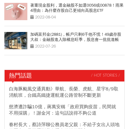
著重現金股利，選金融股不如選0056或00878！雨果
4理由：為什麼存股自己更傾向高股息ETF
2022-08-04
加碼富邦金(2881)，帳戶只剩6千他不慌！49歲存股
大叔：金融股進入除權息旺季，股息會一批批進帳
2022-07-26
熱門話題
/ HOT STORIES /
白海豚颱風交通異動》華航、長榮、虎航、星宇8/9取
消航班，台鐵高鐵捷運航運公路管制不斷更新
慈濟遭詐騙10億，蔣萬安稱「政府買夠疫苗，民間就
不用採購」！謝金河：這句話說得不夠公道
眷村長大，蔡詩萍聊公務員老父親：不給子女出人頭地