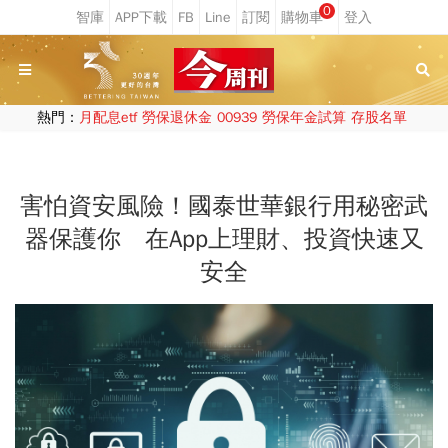
0
熱門：
月配息etf
勞保退休金
00939
勞保年金試算
存股名單
害怕資安風險！國泰世華銀行用秘密武
器保護你 在App上理財、投資快速又
安全