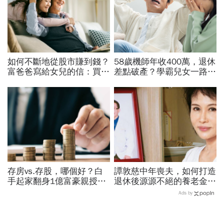
如何不斷地從股市賺到錢？
58歲機師年收400萬，退休
富爸爸寫給女兒的信：買股
差點破產？學霸兒女一路私
票，一生不能踩的3條紅線
校、每月5萬學費掏空存
款：賺再多都可能被三座大
山壓垮
存房vs.存股，哪個好？白
譚敦慈中年喪夫，如何打造
手起家翻身1億富豪親授：
退休後源源不絕的養老金？
我認識的有錢人100%都靠
兒子從埋怨到感謝「活到
Ads by
「它」致富
老、領到老」