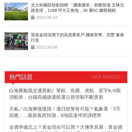
北士科園區領銜指標 「國泰雍萃」前瞻登場 文林北
路首排，1168 坪方正角地，26 層SC 鋼骨精鑄
2022-08-19
迎資金回流潮下的高資產客戶 國泰世華、兆豐 量身
打造
2021-09-08
熱門話題
/ HOT ARTICLES /
白海豚颱風交通異動》華航、長榮、虎航、星宇8/9取
消航班，台鐵高鐵捷運航運公路管制不斷更新
天氣／白海豚慢慢跳！週日陸警有可能？氣象署「3字
回應」...最新風雨預測，8地區達停班課標準
金價準備北上？黃金現在可以買？大佛李其展：黃金價