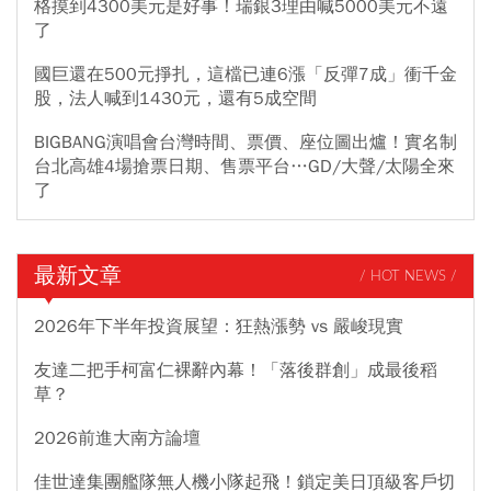
格摸到4300美元是好事！瑞銀3理由喊5000美元不遠
了
國巨還在500元掙扎，這檔已連6漲「反彈7成」衝千金
股，法人喊到1430元，還有5成空間
BIGBANG演唱會台灣時間、票價、座位圖出爐！實名制
台北高雄4場搶票日期、售票平台…GD/大聲/太陽全來
了
最新文章
/ HOT NEWS /
2026年下半年投資展望：狂熱漲勢 vs 嚴峻現實
友達二把手柯富仁裸辭內幕！「落後群創」成最後稻
草？
2026前進大南方論壇
佳世達集團艦隊無人機小隊起飛！鎖定美日頂級客戶切