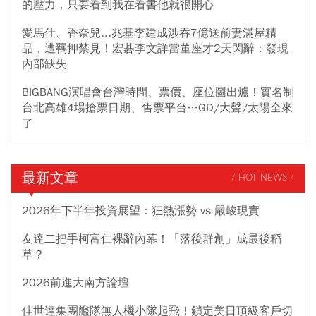
的壓力，只要看到我在看書他就很開心
愛馬仕、香奈兒...兆基李建成涉吞7億送前妻滿屋精
品，遭羈押禁見！宏碁李文詳當董座才2天閃辭：發現
內部缺失
BIGBANG演唱會台灣時間、票價、座位圖出爐！實名制
台北高雄4場搶票日期、售票平台…GD/大聲/太陽全來
了
最新文章
/ HOT NEWS /
2026年下半年投資展望：狂熱漲勢 vs 嚴峻現實
友達二把手柯富仁裸辭內幕！「落後群創」成最後稻
草？
2026前進大南方論壇
佳世達集團艦隊無人機小隊起飛！鎖定美日頂級客戶切