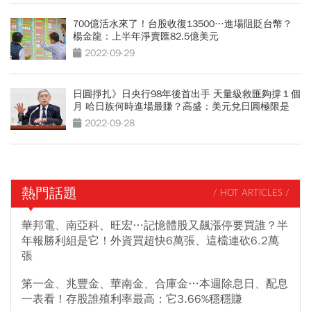
700億活水來了！台股收復13500…進場阻貶台幣？
楊金龍：上半年淨賣匯82.5億美元
2022-09-29
日圓掙扎》日央行98年後首出手 天量級救匯夠撐１個
月 哈日族何時進場最賺？高盛：美元兌日圓極限是
155
2022-09-28
熱門話題
/ HOT ARTICLES /
華邦電、南亞科、旺宏…記憶體股又飆漲停要買誰？半
年報勝利組是它！外資買超快6萬張、這檔連砍6.2萬
張
第一金、兆豐金、華南金、合庫金…本週除息日、配息
一表看！存股誰殖利率最高：它3.66%穩穩賺