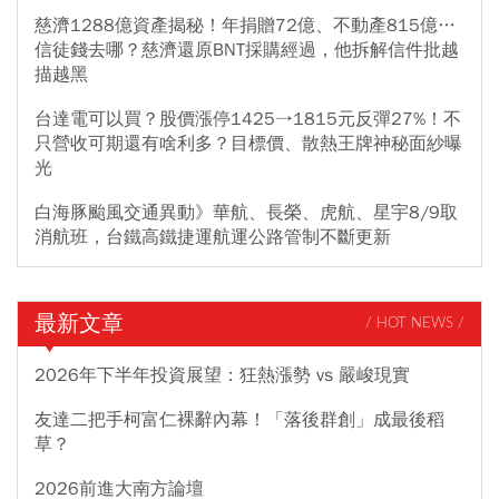
慈濟1288億資產揭秘！年捐贈72億、不動產815億…
信徒錢去哪？慈濟還原BNT採購經過，他拆解信件批越
描越黑
台達電可以買？股價漲停1425→1815元反彈27%！不
只營收可期還有啥利多？目標價、散熱王牌神秘面紗曝
光
白海豚颱風交通異動》華航、長榮、虎航、星宇8/9取
消航班，台鐵高鐵捷運航運公路管制不斷更新
最新文章
/ HOT NEWS /
2026年下半年投資展望：狂熱漲勢 vs 嚴峻現實
友達二把手柯富仁裸辭內幕！「落後群創」成最後稻
草？
2026前進大南方論壇