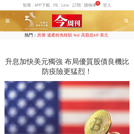
0
熱門：
房價
遺產稅免稅額
fed
高股息etf
美元
升息加快美元獨強 布局優質股債良機比
防疫險更猛烈！