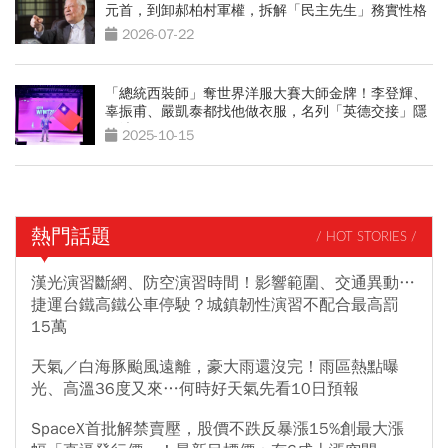
元首，到卸郝柏村軍權，拆解「民主先生」務實性格
2026-07-22
「總統西裝師」奪世界洋服大賽大師金牌！李登輝、
辜振甫、嚴凱泰都找他做衣服，名列「英德交接」隱
形清單
2025-10-15
熱門話題
/ HOT STORIES /
漢光演習斷網、防空演習時間！影響範圍、交通異動…
捷運台鐵高鐵公車停駛？城鎮韌性演習不配合最高罰
15萬
天氣／白海豚颱風遠離，豪大雨還沒完！雨區熱點曝
光、高溫36度又來…何時好天氣先看10日預報
SpaceX首批解禁賣壓，股價不跌反暴漲15%創最大漲