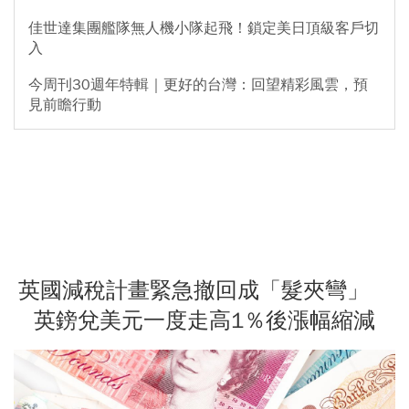
佳世達集團艦隊無人機小隊起飛！鎖定美日頂級客戶切
入
今周刊30週年特輯｜更好的台灣：回望精彩風雲，預
見前瞻行動
英國減稅計畫緊急撤回成「髮夾彎」
英鎊兌美元一度走高1％後漲幅縮減