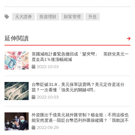
元大證券
投資理財
財富管理
升息
延伸閱讀
英國減稅計畫緊急撤回成「髮夾彎」 英鎊兌美元一
度走高1％後漲幅縮減
2022-10-03
台幣貶破31.8，美元保單該賣嗎？美元定存是送分
題？一次看懂「強美元的關鍵4問」
2022-10-03
外資匯出千億美元就外匯管制？楊金龍：不用這樣也
能安然度過…阻貶台幣恐列外匯操縱國？「我敢說不
會」
2022-09-29