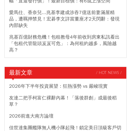
幅「直逼發行價」！最新目標價：有6成上漲空間
愛馬仕、香奈兒...兆基李建成涉吞7億送前妻滿屋精
品，遭羈押禁見！宏碁李文詳當董座才2天閃辭：發現
內部缺失
兆基百億財務危機！包租教母4年前收到房東私訊看出
「包租代管龍頭岌岌可危」：為何租約越多，風險越
高？
最新文章
/ HOT NEWS /
2026年下半年投資展望：狂熱漲勢 vs 嚴峻現實
友達二把手柯富仁裸辭內幕！「落後群創」成最後稻
草？
2026前進大南方論壇
佳世達集團艦隊無人機小隊起飛！鎖定美日頂級客戶切