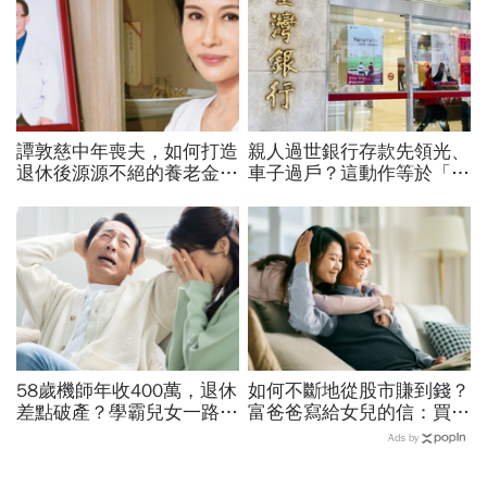
譚敦慈中年喪夫，如何打造
親人過世銀行存款先領光、
退休後源源不絕的養老金？
車子過戶？這動作等於「叫
兒子從埋怨到感謝「活到
國稅局來查」，踩3大地雷
老、領到老」
恐背官司！財產正確處理流
程
58歲機師年收400萬，退休
如何不斷地從股市賺到錢？
差點破產？學霸兒女一路私
富爸爸寫給女兒的信：買股
校、每月5萬學費掏空存
票，一生不能踩的3條紅線
Ads by
款：賺再多都可能被三座大
山壓垮