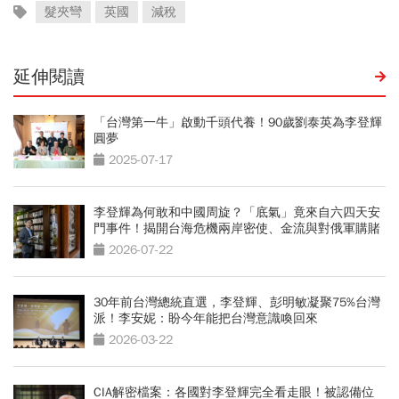
髮夾彎
英國
減稅
延伸閱讀
「台灣第一牛」啟動千頭代養！90歲劉泰英為李登輝
圓夢
2025-07-17
李登輝為何敢和中國周旋？「底氣」竟來自六四天安
門事件！揭開台海危機兩岸密使、金流與對俄軍購賭
局
2026-07-22
30年前台灣總統直選，李登輝、彭明敏凝聚75%台灣
派！李安妮：盼今年能把台灣意識喚回來
2026-03-22
CIA解密檔案：各國對李登輝完全看走眼！被認備位