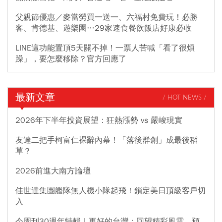
父親節優惠／麥當勞買一送一、六福村免費玩！必勝
客、肯德基、遊樂園…29家速食餐飲飯店好康必收
LINE這功能置頂5天關不掉！一票人苦喊「看了很煩
躁」，要怎麼移除？官方回應了
最新文章
/ HOT NEWS /
2026年下半年投資展望：狂熱漲勢 vs 嚴峻現實
友達二把手柯富仁裸辭內幕！「落後群創」成最後稻
草？
2026前進大南方論壇
佳世達集團艦隊無人機小隊起飛！鎖定美日頂級客戶切
入
今周刊30週年特輯｜更好的台灣：回望精彩風雲，預