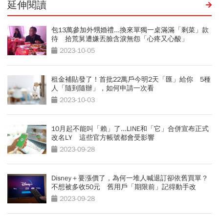
延伸閱讀
包13萬參加外甥婚禮...換來單獨一桌滿滿「剩菜」款
待 拾荒舅遭嫌丟臉含淚無怨「心疼又心酸」
2023-10-05
租金補貼發了！首批22萬戶今明2天「匯」給你 5種
人「隨到隨辦」，如何申請一次看
2023-10-03
10月起不能叫「賴」了...LINE和「它」合併宣布正式
改名LY 這些官方帳號都會受影響
2023-09-28
Disney＋要漲價了，為何一堆人喊退訂卻依舊買單？
不想被多收50元 舊用戶「期限前」記得動手改
2023-09-28