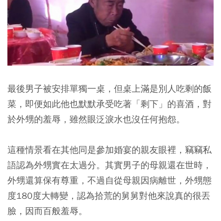
最後男子被安排單獨一桌，但桌上滿是別人吃剩的飯
菜，即便如此他也默默承受吃著「剩下」的喜酒，對
於外甥的羞辱，雖然眼泛淚水也沒任何抱怨。
這種情景看在其他同是參加婚宴的親友眼裡，竊竊私
語認為外甥實在太過分。其實男子的母親還在世時，
外甥還算保有尊重，不過自從母親因病離世，外甥態
度180度大轉變，認為拾荒的舅舅對他來說真的很丟
臉，因而百般羞辱。