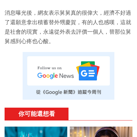
消息曝光後，網友表示舅舅真的很偉大，經濟不好過
了還願意拿出積蓄替外甥慶賀，有的人也感嘆，這就
是社會的現實，永遠從外表去評價一個人，替那位舅
舅感到心疼也心酸。