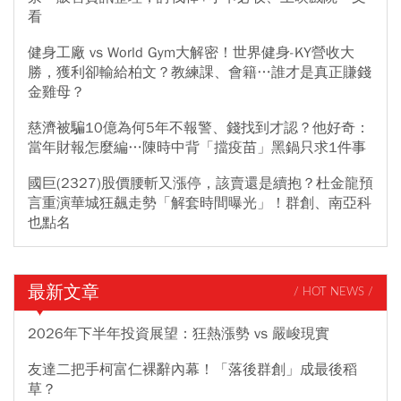
看
健身工廠 vs World Gym大解密！世界健身-KY營收大
勝，獲利卻輸給柏文？教練課、會籍…誰才是真正賺錢
金雞母？
慈濟被騙10億為何5年不報警、錢找到才認？他好奇：
當年財報怎麼編…陳時中背「擋疫苗」黑鍋只求1件事
國巨(2327)股價腰斬又漲停，該賣還是續抱？杜金龍預
言重演華城狂飆走勢「解套時間曝光」！群創、南亞科
也點名
最新文章
/ HOT NEWS /
2026年下半年投資展望：狂熱漲勢 vs 嚴峻現實
友達二把手柯富仁裸辭內幕！「落後群創」成最後稻
草？