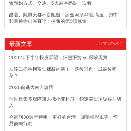
會預約方式、交通、5大展區亮點一次看
酷暑、颱風天都不是阻礙！謝金河頂40度高溫，跑中
和圓通寺山區直呼：捷兔的第5項修煉
最新文章
/ HOT NEWS /
2026年下半年投資展望：狂熱漲勢 vs 嚴峻現實
友達二把手柯富仁裸辭內幕！「落後群創」成最後稻
草？
2026前進大南方論壇
佳世達集團艦隊無人機小隊起飛！鎖定美日頂級客戶切
入
今周刊30週年特輯｜更好的台灣：回望精彩風雲，預
見前瞻行動