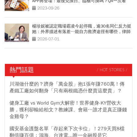
APP將登場：最後兌換日、臨櫃可換嗎？QA一次看
2023-09-26
楊珍妮被認定職場霸凌今起停職，逾30名同仁反力挺
她：外界描述有落差…能自力救濟途徑有哪些，律師
拆解
2026-07-01
熱門話題
/ HOT STORIES /
川湖做什麼的？躋身「萬金股」抱1張年賺760萬！傳
產鐵工廠如何翻身「只有兩根鐵憑什麼賣這麼貴」？
健身工廠 vs World Gym大解密！世界健身-KY營收大
勝，獲利卻輸給柏文？教練課、會籍…誰才是真正賺錢
金雞母？
國安基金護盤名單「存起來下次卡位」！279天買8檔
翻倍賺百億：鴻海、台達電...唯一金融股是它