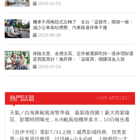
2023-10-03
機車不用兩段式左轉了 全台「這縣市」開第一槍：
減少公車靠站擠壓、汽車路邊停車干擾
2023-09-28
保險太貴、金價太高、定存被通膨吃掉…退休理財還
是買股票好！施昇輝：「這樣買」穩賺現金入袋
2023-07-04
熱門話題
/ HOT ARTICLES /
天氣／白海豚颱風海警準備、最新路徑圖！豪大雨紫爆
區、影響時間曝光，8/8颱風假機率多大，10日報先看
《吉伊卡哇》電影7/31上映！威秀影城特典、預售套
票…販售資訊整理，討伐棒+小卡必收、上映戲院一文