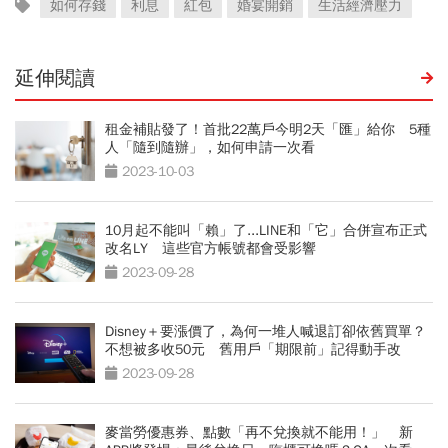
如何存錢
利息
紅包
婚宴開銷
生活經濟壓力
延伸閱讀
租金補貼發了！首批22萬戶今明2天「匯」給你 5種
人「隨到隨辦」，如何申請一次看
2023-10-03
10月起不能叫「賴」了...LINE和「它」合併宣布正式
改名LY 這些官方帳號都會受影響
2023-09-28
Disney＋要漲價了，為何一堆人喊退訂卻依舊買單？
不想被多收50元 舊用戶「期限前」記得動手改
2023-09-28
麥當勞優惠券、點數「再不兌換就不能用！」 新