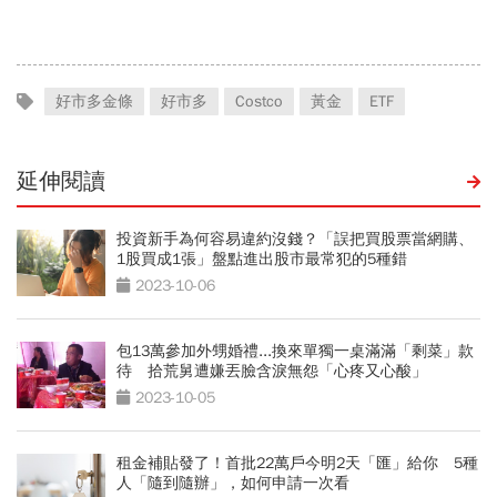
稅額、扣除額總整理
碗，27歲年賺200萬
好市多金條
好市多
Costco
黃金
ETF
延伸閱讀
投資新手為何容易違約沒錢？「誤把買股票當網購、
1股買成1張」盤點進出股市最常犯的5種錯
2023-10-06
包13萬參加外甥婚禮...換來單獨一桌滿滿「剩菜」款
待 拾荒舅遭嫌丟臉含淚無怨「心疼又心酸」
2023-10-05
租金補貼發了！首批22萬戶今明2天「匯」給你 5種
人「隨到隨辦」，如何申請一次看