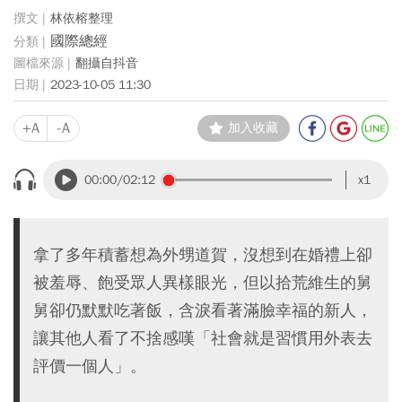
林依榕整理
國際總經
翻攝自抖音
2023-10-05 11:30
+A
-A
加入收藏
00:00
/02:12
x1
拿了多年積蓄想為外甥道賀，沒想到在婚禮上卻
被羞辱、飽受眾人異樣眼光，但以拾荒維生的舅
舅卻仍默默吃著飯，含淚看著滿臉幸福的新人，
讓其他人看了不捨感嘆「社會就是習慣用外表去
評價一個人」。