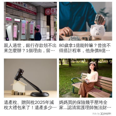
親人過世，銀行存款領不出
80歲拿1億能幹嘛？曾捨不
來怎麼辦？1個理由，留現
得搭計程車，他身價8億後
金比房子更容易卡死！遺產
醒悟「40~60歲是花錢黃金
繼承3大重點一次看
期」：這3件事花錢別手軟
遺產稅、贈與稅2025年減
媽媽買的保險幾乎壓垮全
稅大禮包來了！遺產多少才
家...認清當護理師無法財富
要繳稅？最新課稅級距、免
自由，她辭掉醫學中心鐵飯
Ads by