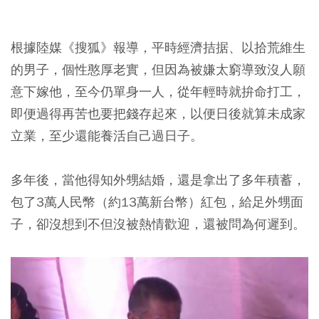
根據陸媒《搜狐》報導，平時經濟拮据、以拾荒維生
的男子，個性憨厚老實，但因為被嫌太窮導致沒人願
意下嫁他，至今仍單身一人，從年輕時就拚命打工，
即便過得再苦也要把錢存起來，以便日後就算未成家
立業，至少還能養活自己過日子。
多年後，當他得知外甥結婚，還是拿出了多年積蓄，
包了3萬人民幣（約13萬新台幣）紅包，給足外甥面
子，卻沒想到不但沒被熱情歡迎，還被問為何遲到。