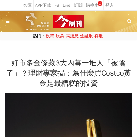
0
熱門：
投資
股票
高股息
金融股
存股
好市多金條藏3大內幕一堆人「被陰
了」？理財專家揭：為什麼買Costco黃
金是最糟糕的投資