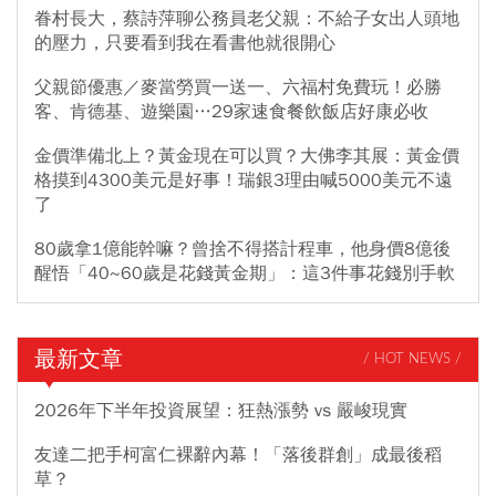
眷村長大，蔡詩萍聊公務員老父親：不給子女出人頭地
的壓力，只要看到我在看書他就很開心
父親節優惠／麥當勞買一送一、六福村免費玩！必勝
客、肯德基、遊樂園…29家速食餐飲飯店好康必收
金價準備北上？黃金現在可以買？大佛李其展：黃金價
格摸到4300美元是好事！瑞銀3理由喊5000美元不遠
了
80歲拿1億能幹嘛？曾捨不得搭計程車，他身價8億後
醒悟「40~60歲是花錢黃金期」：這3件事花錢別手軟
最新文章
/ HOT NEWS /
2026年下半年投資展望：狂熱漲勢 vs 嚴峻現實
友達二把手柯富仁裸辭內幕！「落後群創」成最後稻
草？