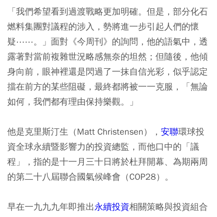
「我們希望看到過渡戰略更加明確。但是，部分化石
燃料集團對議程的涉入，勢將進一步引起人們的懷
疑⋯⋯。」面對《今周刊》的詢問，他的語氣中，透
露著對當前複雜世況略感無奈的坦然；但隨後，他傾
身向前，眼神裡還是閃過了一抹自信光彩，似乎認定
擋在前方的某些阻礙，最終都將被一一克服，「無論
如何，我們都有理由保持樂觀。」
他是克里斯汀生（Matt Christensen），
安聯
環球投
資全球永續暨影響力的投資總監，而他口中的「議
程」，指的是十一月三十日將於杜拜開幕、為期兩周
的第二十八屆聯合國氣候峰會（COP28）。
早在一九九九年即推出
永續投資
相關策略與投資組合