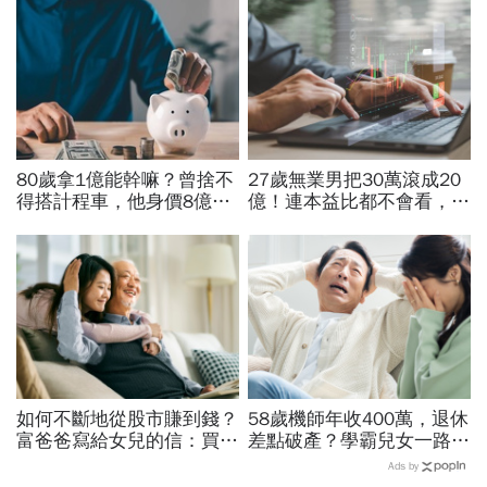
80歲拿1億能幹嘛？曾捨不
27歲無業男把30萬滾成20
得搭計程車，他身價8億後
億！連本益比都不會看，氣
醒悟「40~60歲是花錢黃金
死一堆金融專家…財產5年
期」：這3件事花錢別手軟
翻1萬倍的秘訣「年輕又
窮」
如何不斷地從股市賺到錢？
58歲機師年收400萬，退休
富爸爸寫給女兒的信：買股
差點破產？學霸兒女一路私
票，一生不能踩的3條紅線
校、每月5萬學費掏空存
Ads by
款：賺再多都可能被三座大