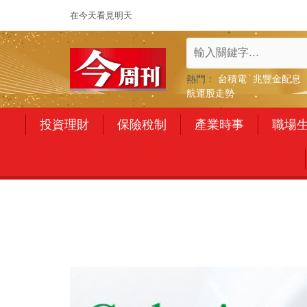
在今天看見明天
熱門：
台積電
兆豐金配息
航運股走勢
投資理財
保險稅制
產業時事
職場