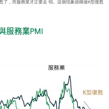
甦了，而服務業才正要走 弱。這個現象就稱做
K型復甦