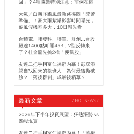
回」？4種職業特別注意：前例在這
天氣／白海豚颱風最新路徑圖「陸警
準備」！豪大雨紫爆影響時間曝光，
颱風假機率多大，10日報先看
台積電、聯發科、聯電、群創...台股
飆逾1400點叩關45K，V型反轉來
了？杜金龍先挑2檔「便當股」
友達二把手柯富仁裸辭內幕！彭双浪
親自找回來的接班人，為何最後撕破
臉？「落後群創」成最後稻草？
最新文章
/ HOT NEWS /
2026年下半年投資展望：狂熱漲勢 vs
嚴峻現實
友達二把手柯富仁裸辭內幕！「落後