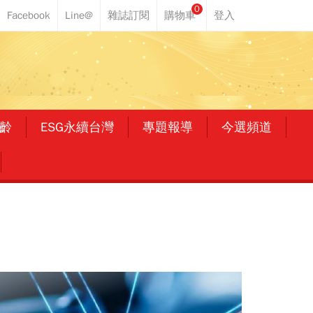
0
齡
ESG永續台灣
專題報導
今選頻道