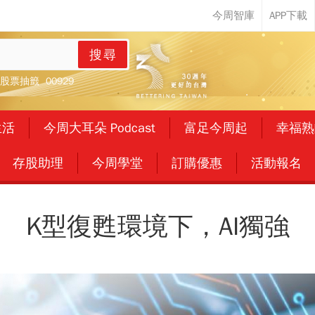
搜尋
股票抽籤
00929
生活
今周大耳朵 Podcast
富足今周起
幸福熟
存股助理
今周學堂
訂購優惠
活動報名
K型復甦環境下，AI獨強