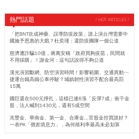
熱門話題
/ HOT ARTICLES /
「把BNT吹成神藥、誤導防疫政策」誰上演台灣需要中
國施予恩惠的大戲？杜奕瑾：還防疫團隊一個公道
慈濟遭詐騙10億，蔣萬安稱「政府買夠疫苗，民間就
不用採購」！謝金河：這句話說得不夠公道
漢光演習斷網、防空演習時間！影響範圍、交通異動…
捷運台鐵高鐵公車停駛？城鎮韌性演習不配合最高罰
15萬
國巨還在500元掙扎，這檔已連6漲「反彈7成」衝千金
股，法人喊到1430元，還有5成空間
兆豐金、華南金、第一金、合庫金...官股金控買誰好？
一表PK「價差填息力」，為何殖利率最高未必划算