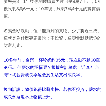
膨率是3，1年後你的錢購買力就只剩9萬7千元；5年
後只剩8萬6千元；10年後，只剩7萬4千元的實質價
值。
名義金額沒動，但「能買到的實物」少了將近三成。
這就是為什麼專家常說：不投資，通膨會默默把你的
財富刮走。
10
多年前，台灣一杯珍奶約
35
元，現在動不動
60
至
80
元。但薪水的漲幅呢？根據主計總處，近
20
年台
灣平均薪資成長率遠低於生活支出成長率。
換句話說：物價跑得比薪水快。若你不投資，薪水的
成長永遠追不上物價上升。