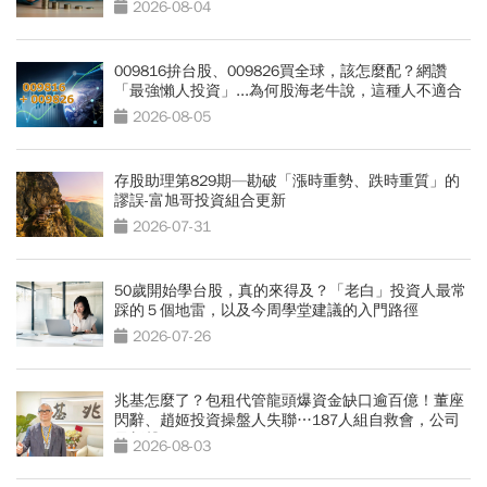
好賺」
2026-08-04
009816拚台股、009826買全球，該怎麼配？網讚
「最強懶人投資」...為何股海老牛說，這種人不適合
買？
2026-08-05
存股助理第829期—勘破「漲時重勢、跌時重質」的
謬誤-富旭哥投資組合更新
2026-07-31
50歲開始學台股，真的來得及？「老白」投資人最常
踩的５個地雷，以及今周學堂建議的入門路徑
2026-07-26
兆基怎麼了？包租代管龍頭爆資金缺口逾百億！董座
閃辭、趙姬投資操盤人失聯…187人組自救會，公司
最新聲明
2026-08-03