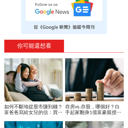
你可能還想看
如何不斷地從股市賺到錢？
存房vs.存股，哪個好？白
富爸爸寫給女兒的信：買股
手起家翻身1億富豪親授：
票，一生不能踩的3條紅線
我認識的有錢人100%都靠
「它」致富