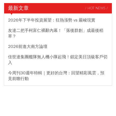
最新文章
/ HOT NEWS /
2026年下半年投資展望：狂熱漲勢 vs 嚴峻現實
友達二把手柯富仁裸辭內幕！「落後群創」成最後稻
草？
2026前進大南方論壇
佳世達集團艦隊無人機小隊起飛！鎖定美日頂級客戶切
入
今周刊30週年特輯｜更好的台灣：回望精彩風雲，預
見前瞻行動