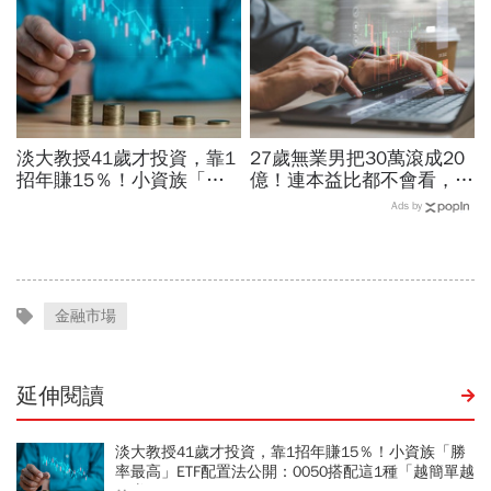
淡大教授41歲才投資，靠1
27歲無業男把30萬滾成20
招年賺15％！小資族「勝
億！連本益比都不會看，氣
率最高」ETF配置法公開：
死一堆金融專家…財產5年
Ads by
0050搭配這1種「越簡單越
翻1萬倍的秘訣「年輕又
好賺」
窮」
金融市場
延伸閱讀
淡大教授41歲才投資，靠1招年賺15％！小資族「勝
率最高」ETF配置法公開：0050搭配這1種「越簡單越