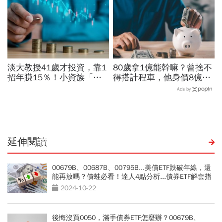
淡大教授41歲才投資，靠1
80歲拿1億能幹嘛？曾捨不
招年賺15％！小資族「勝
得搭計程車，他身價8億後
率最高」ETF配置法公開：
醒悟「40~60歲是花錢黃金
Ads by
0050搭配這1種「越簡單越
期」：這3件事花錢別手軟
好賺」
延伸閱讀
00679B、00687B、00795B...美債ETF跌破年線，還
能再放嗎？債蛙必看！達人4點分析...債券ETF解套指
南
2024-10-22
後悔沒買0050，滿手債券ETF怎麼辦？00679B、