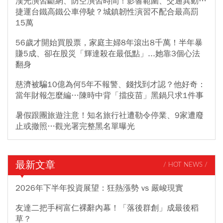
漢光演習斷網、防空演習時間！影響範圍、交通異動…
捷運台鐵高鐵公車停駛？城鎮韌性演習不配合最高罰
15萬
56歲才開始買股票，家庭主婦8年滾出8千萬！半年暴
賺5成、卻在股災「輝達殺在最低點」...她靠3個心法
翻身
慈濟被騙10億為何5年不報警、錢找到才認？他好奇：
當年財報怎麼編…陳時中背「擋疫苗」黑鍋只求1件事
暑假跟團旅遊注意！知名旅行社遭勒令停業、9家遭廢
止或撤照…觀光署完整黑名單曝光
最新文章
/ HOT NEWS /
2026年下半年投資展望：狂熱漲勢 vs 嚴峻現實
友達二把手柯富仁裸辭內幕！「落後群創」成最後稻
草？