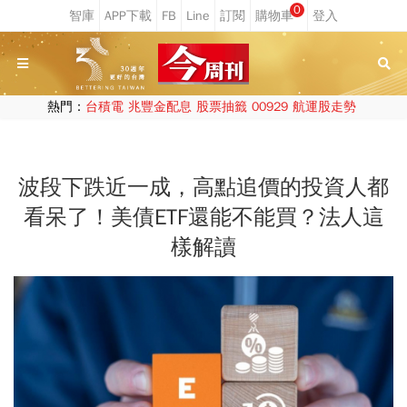
0
熱門：
台積電
兆豐金配息
股票抽籤
00929
航運股走勢
波段下跌近一成，高點追價的投資人都
看呆了！美債ETF還能不能買？法人這
樣解讀