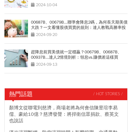
2024-10-04
00687B、00679B...聯準會降息2碼，為何長天期美債
大跌？一文看懂股債買賣的規則：達人教戰高勝率投
資法
2024-09-20
趕降息前買美債就一定穩贏？00679B、00687B、
00937B...達人2情境剖析：領息vs.賺價差這樣買
2024-09-13
熱門話題
/ HOT STORIES /
顏博文從聯電到慈濟，商場老將為何會信陳昱瑄李易
儒、豪給10億？慈濟發聲：將捍衛信眾捐款、蔡英文
也說話