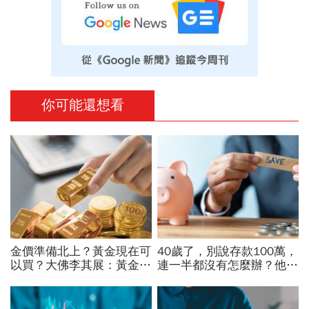
你可能還想看
金價準備北上？黃金現在可
40歲了，別說存款100萬，
以買？大佛李其展：黃金價
連一半都沒有怎麼辦？他5
格摸到4300美元是好事！
年從零存到500萬：「無痛
瑞銀3理由喊5000美元不遠
存錢法」脫離月光族
了