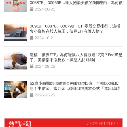
00687B、00959B...達人抱緊美債的3個理由：為何債
息率下跌也不怕
2024-10-21
00919、00878、00679B…ETF零股交易排行，這檔
奪小資族存股人氣王，債券ETF有誰入榜？
2024-10-21
這檔「債券ETF」為何能讓八大官股連12買？Fed降息
了、美債卻不漲反跌…操盤人點1關鍵
2024-09-25
52歲小鎮醫師借錢買金融股賺到1億、年領500萬股
息！中信金、富邦金...穩賺15%無本公式「進出場時
機曝光」
2026-03-25
熱門話題
/ HOT ARTICLES /