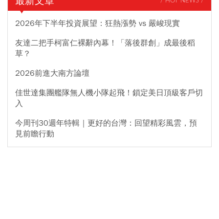
最新文章
/ HOT NEWS /
2026年下半年投資展望：狂熱漲勢 vs 嚴峻現實
友達二把手柯富仁裸辭內幕！「落後群創」成最後稻
草？
2026前進大南方論壇
佳世達集團艦隊無人機小隊起飛！鎖定美日頂級客戶切
入
今周刊30週年特輯｜更好的台灣：回望精彩風雲，預
見前瞻行動