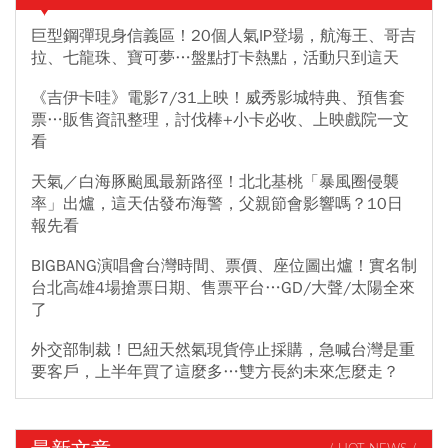
巨型鋼彈現身信義區！20個人氣IP登場，航海王、哥吉
拉、七龍珠、寶可夢…盤點打卡熱點，活動只到這天
《吉伊卡哇》電影7/31上映！威秀影城特典、預售套
票…販售資訊整理，討伐棒+小卡必收、上映戲院一文
看
天氣／白海豚颱風最新路徑！北北基桃「暴風圈侵襲
率」出爐，這天估發布海警，父親節會影響嗎？10日
報先看
BIGBANG演唱會台灣時間、票價、座位圖出爐！實名制
台北高雄4場搶票日期、售票平台…GD/大聲/太陽全來
了
外交部制裁！巴紐天然氣現貨停止採購，急喊台灣是重
要客戶，上半年買了這麼多…雙方長約未來怎麼走？