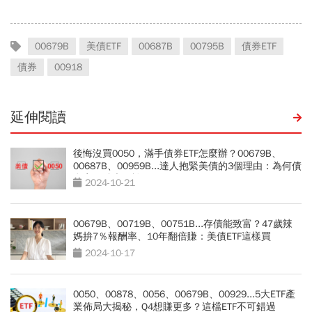
00679B
美債ETF
00687B
00795B
債券ETF
債券
00918
延伸閱讀
後悔沒買0050，滿手債券ETF怎麼辦？00679B、
00687B、00959B...達人抱緊美債的3個理由：為何債
息率下跌也不怕
2024-10-21
00679B、00719B、00751B...存債能致富？47歲辣
媽拚7％報酬率、10年翻倍賺：美債ETF這樣買
2024-10-17
0050、00878、0056、00679B、00929...5大ETF產
業佈局大揭秘，Q4想賺更多？這檔ETF不可錯過