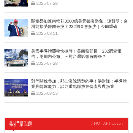
爐｜今周重磅
2025-07-28
關稅疊加連南韓花3500億美元都沒豁免，連賢明：台
灣能接受砸錢來換？232調查會多少｜今周重磅
2025-08-11
美國半導體關稅快掀牌！美商務部長「232調查報
告，兩周內公布」…對台灣影響有哪些？
2025-07-28
對等關稅疊加，那些沒說清楚的事！洪財隆：半導體
業具轉嫁能力，談判重點應放在傳產與農漁業
2025-08-13
熱門話題
/ HOT ARTICLES /