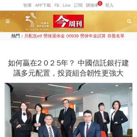
0
熱門：
月配息etf
勞保退休金
00939
勞保年金試算
存股名單
如何贏在2 0 2 5年？ 中國信託銀行建
議多元配置，投資組合韌性更強大