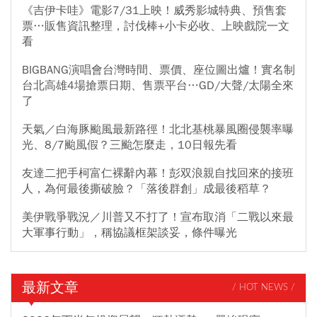
《吉伊卡哇》電影7/31上映！威秀影城特典、預售套
票…販售資訊整理，討伐棒+小卡必收、上映戲院一文
看
BIGBANG演唱會台灣時間、票價、座位圖出爐！實名制
台北高雄4場搶票日期、售票平台…GD/大聲/太陽全來
了
天氣／白海豚颱風最新路徑！北北基桃暴風圈侵襲率曝
光、8/7颱風假？三颱怎麼走，10日報先看
友達二把手柯富仁裸辭內幕！彭双浪親自找回來的接班
人，為何最後撕破臉？「落後群創」成最後稻草？
美伊戰爭戰況／川普又不打了！宣布取消「二戰以來最
大軍事行動」，稱協議框架談妥，條件曝光
最新文章
/ HOT NEWS /