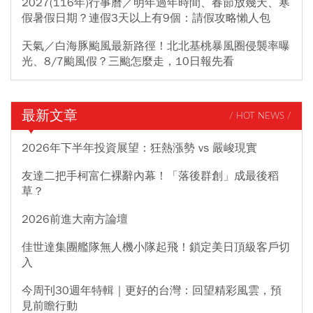
2027(116年)行事曆／明年過年時間、春節放幾天、寒
假暑假日期？連假3天以上有9個：請假攻略懶人包
天氣／白海豚颱風最新路徑！北北基桃暴風圈侵襲率曝
光、8/7颱風假？三颱怎麼走，10日報先看
最新文章
/ HOT NEWS /
2026年下半年投資展望：狂熱漲勢 vs 嚴峻現實
友達二把手柯富仁裸辭內幕！「落後群創」成最後稻
草？
2026前進大南方論壇
佳世達集團艦隊無人機小隊起飛！鎖定美日頂級客戶切
入
今周刊30週年特輯｜更好的台灣：回望精彩風雲，預
見前瞻行動