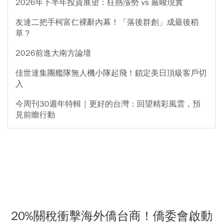
2026年下半年投資展望：狂熱漲勢 vs 嚴峻現實
友達二把手柯富仁裸辭內幕！「落後群創」成最後稻
草？
2026前進大南方論壇
佳世達集團艦隊無人機小隊起飛！鎖定美日頂級客戶切
入
今周刊30週年特輯｜更好的台灣：回望精彩風雲，預
見前瞻行動
20%關稅衝擊海外僑台商！僑委會啟動