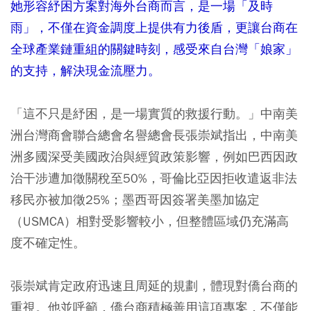
她形容紓困方案對海外台商而言，是一場「及時
雨」，不僅在資金調度上提供有力後盾，更讓台商在
全球產業鏈重組的關鍵時刻，感受來自台灣「娘家」
的支持，解決現金流壓力。
「這不只是紓困，是一場實質的救援行動。」中南美
洲台灣商會聯合總會名譽總會長張崇斌指出，中南美
洲多國深受美國政治與經貿政策影響，例如巴西因政
治干涉遭加徵關稅至50%，哥倫比亞因拒收遣返非法
移民亦被加徵25%；墨西哥因簽署美墨加協定
（USMCA）相對受影響較小，但整體區域仍充滿高
度不確定性。
張崇斌肯定政府迅速且周延的規劃，體現對僑台商的
重視。他並呼籲，僑台商積極善用這項專案，不僅能