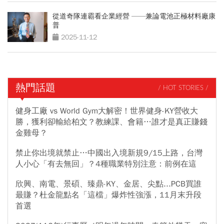
從道奇隊連霸看企業經營 ——兼論電池正極材料廠康
普
2025-11-12
熱門話題
/ HOT STORIES /
健身工廠 vs World Gym大解密！世界健身-KY營收大
勝，獲利卻輸給柏文？教練課、會籍…誰才是真正賺錢
金雞母？
禁止你出境就禁止…中國出入境新規9/15上路，台灣
人小心「有去無回」？4種職業特別注意：前例在這
欣興、南電、景碩、臻鼎-KY、金居、尖點...PCB買誰
最賺？杜金龍點名「這檔」爆炸性強漲，11月末升段
首選