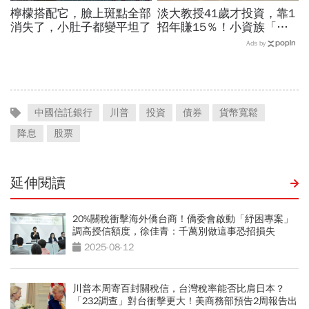
檸檬搭配它，臉上斑點全部
淡大教授41歲才投資，靠1
消失了，小肚子都變平坦了
招年賺15％！小資族「勝
率最高」ETF配置法公開：
Ads by
0050搭配這1種「越簡單越
好賺」
中國信託銀行
川普
投資
債券
貨幣寬鬆
降息
股票
延伸閱讀
20%關稅衝擊海外僑台商！僑委會啟動「紓困專案」
調高授信額度，徐佳青：千萬別做這事恐招損失
2025-08-12
川普本周寄百封關稅信，台灣稅率能否比肩日本？
「232調查」對台衝擊更大！美商務部預告2周報告出