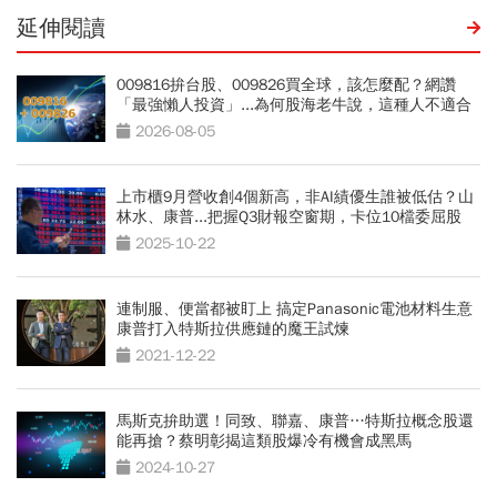
延伸閱讀
009816拚台股、009826買全球，該怎麼配？網讚
「最強懶人投資」...為何股海老牛說，這種人不適合
買？
2026-08-05
上市櫃9月營收創4個新高，非AI績優生誰被低估？山
林水、康普...把握Q3財報空窗期，卡位10檔委屈股
2025-10-22
連制服、便當都被盯上 搞定Panasonic電池材料生意
康普打入特斯拉供應鏈的魔王試煉
2021-12-22
馬斯克拚助選！同致、聯嘉、康普…特斯拉概念股還
能再搶？蔡明彰揭這類股爆冷有機會成黑馬
2024-10-27