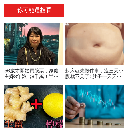
你可能還想看
PR
56歲才開始買股票，家庭
起床就先做件事，沒三天小
主婦8年滾出8千萬！半年
腹就不見了! 肚子一天天變
暴賺5成、卻在股災「輝達
小！
殺在最低點」...她靠3個心
PR
法翻身