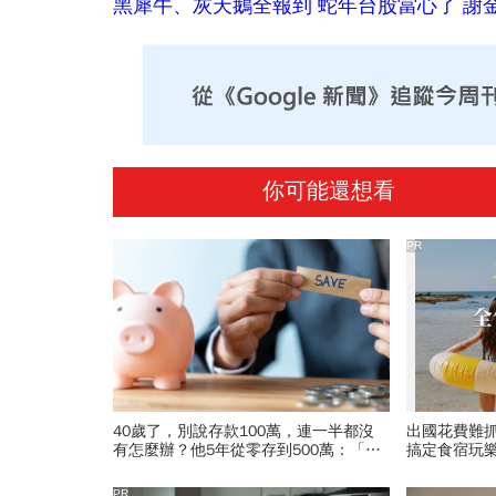
黑犀牛、灰天鵝全報到 蛇年台股當心了 謝金河
你可能還想看
PR
40歲了，別說存款100萬，連一半都沒
出國花費難
有怎麼辦？他5年從零存到500萬：「無
搞定食宿玩
痛存錢法」脫離月光族
PR