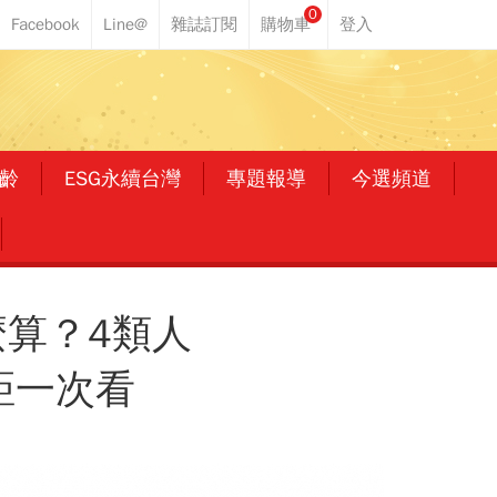
0
齡
ESG永續台灣
專題報導
今選頻道
麼算？4類人
距一次看