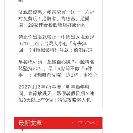
哪」
父親節優惠／麥當勞買一送一、六福
村免費玩！必勝客、肯德基、遊樂
園…29家速食餐飲飯店好康必收
禁止你出境就禁止…中國出入境新規
9/15上路，台灣人小心「有去無
回」？4種職業特別注意：前例在這
早餐吃可頌、拿鐵傷心臟？心臟科名
醫堅持20年、早上9點前不做「5件
事」：喝咖啡前先喝「這1杯」更護心
2027(116年)行事曆／明年過年時
間、春節放幾天、寒假暑假日期？連
假3天以上有9個：請假攻略懶人包
最新文章
/ HOT NEWS /