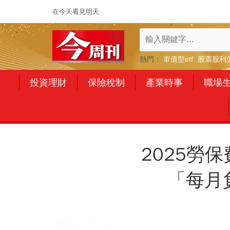
在今天看見明天
熱門：
市值型etf
股票股利
投資理財
保險稅制
產業時事
職場
2025勞
「每月