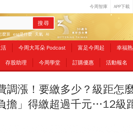
搜尋
怎麼算
esg是什麼
天氣
AI
生活
今周大耳朵 Podcast
富足今周起
幸福熟
存股助理
今周學堂
訂購優惠
活動報名
保費調漲！要繳多少？級距怎
負擔」得繳超過千元…12級