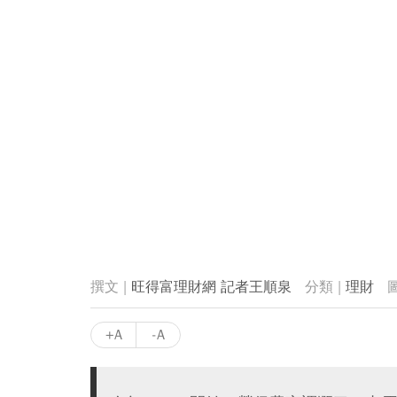
旺得富理財網 記者王順泉
理財
+A
-A