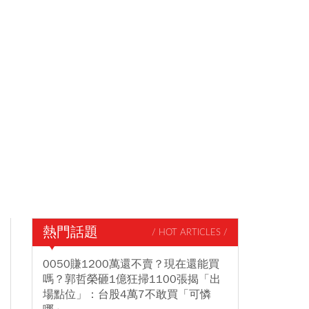
熱門話題
/ HOT ARTICLES /
0050賺1200萬還不賣？現在還能買
嗎？郭哲榮砸1億狂掃1100張揭「出
場點位」：台股4萬7不敢買「可憐