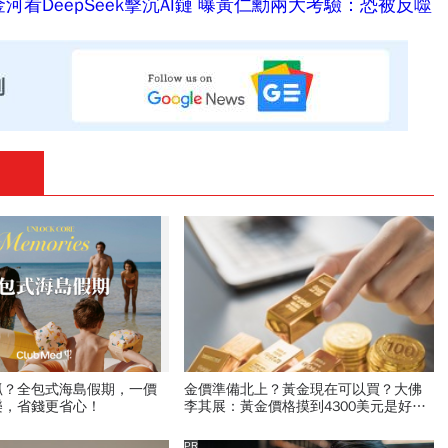
看DeepSeek擊沉AI鏈 曝黃仁勳兩大考驗：恐被反噬
抓？全包式海島假期，一價
金價準備北上？黃金現在可以買？大佛
樂，省錢更省心！
李其展：黃金價格摸到4300美元是好
事！瑞銀3理由喊5000美元不遠了
PR