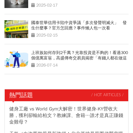
2025-02-17
國泰世華信用卡陷中資爭議「多次發聲明滅火」 發
生什麼事？官方怎回應？事件懶人包一次看
2025-02-15
上班族如何存到2千萬？光靠投資是不夠的！看過300
個億萬富翁，高盛傳奇交易員揭密「有錢人都在做這
2件事」
2026-07-14
熱門話題
/ HOT ARTICLES /
健身工廠 vs World Gym大解密！世界健身-KY營收大
勝，獲利卻輸給柏文？教練課、會籍…誰才是真正賺錢
金雞母？