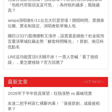
「包租代管龍頭岌岌可危」：為何租約越多，風險越
高？
aespa演唱會8/11台北大巨蛋登場！開唱時間、票價座
位圖、實名制規定、演唱會歌單懶人包
國巨(2327)股價腰斬又漲停，該賣還是續抱？杜金龍預
言重演華城狂飆走勢「解套時間曝光」！群創、南亞科
也點名
LINE這功能置頂5天關不掉！一票人苦喊「看了很煩
躁」，要怎麼移除？官方回應了
最新文章
/ HOT NEWS /
2026年下半年投資展望：狂熱漲勢 vs 嚴峻現實
友達二把手柯富仁裸辭內幕！「落後群創」成最後稻
草？