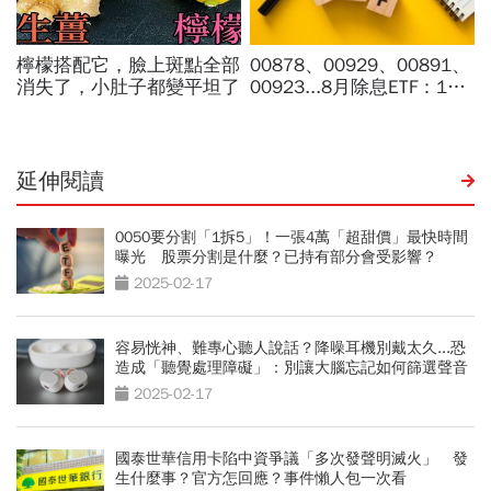
延伸閱讀
0050要分割「1拆5」！一張4萬「超甜價」最快時間
曝光 股票分割是什麼？已持有部分會受影響？
2025-02-17
容易恍神、難專心聽人說話？降噪耳機別戴太久...恐
造成「聽覺處理障礙」：別讓大腦忘記如何篩選聲音
2025-02-17
國泰世華信用卡陷中資爭議「多次發聲明滅火」 發
生什麼事？官方怎回應？事件懶人包一次看