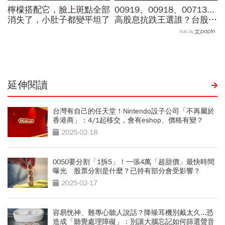
檸檬搭配它，臉上斑點全部
00919、00918、00713...
消失了，小肚子都變平坦了
高股息抗跌王選誰？台股7
月跌6％，它竟逆勢漲
Ads by
4％...存幾年回本、二代健
保門檻一次看
延伸閱讀
台灣有自己的任天堂！Nintendo設子公司「不再屬於
香港商」：4/1起移交，會有eshop、價格有變？
2025-02-18
0050要分割「1拆5」！一張4萬「超甜價」最快時間
曝光 股票分割是什麼？已持有部分會受影響？
2025-02-17
容易恍神、難專心聽人說話？降噪耳機別戴太久...恐
造成「聽覺處理障礙」：別讓大腦忘記如何篩選聲音