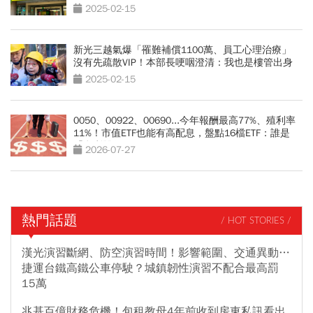
2025-02-15
新光三越氣爆「罹難補償1100萬、員工心理治療」
沒有先疏散VIP！本部長哽咽澄清：我也是樓管出身
2025-02-15
0050、00922、00690...今年報酬最高77%、殖利率
11%！市值ETF也能有高配息，盤點16檔ETF：誰是
「息利雙收王」？
2026-07-27
熱門話題
/ HOT STORIES /
漢光演習斷網、防空演習時間！影響範圍、交通異動…
捷運台鐵高鐵公車停駛？城鎮韌性演習不配合最高罰
15萬
兆基百億財務危機！包租教母4年前收到房東私訊看出