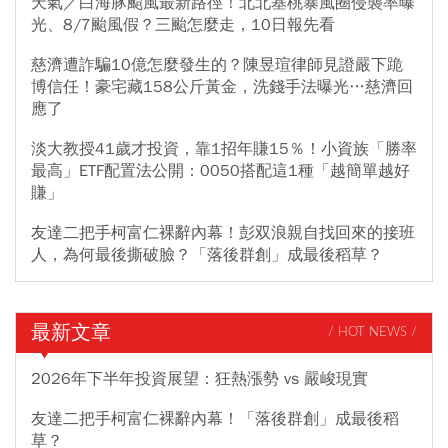
天氣／白海豚颱風最新路徑！北北基桃暴風圈侵襲率曝
光、8/7颱風假？三颱怎麼走，10日報先看
慈濟遭詐騙10億怎麼發生的？陳昱瑄律師見證嚴下跪
博信任！豪宅藏158公斤黃金，洗錢手法曝光…慈濟回
應了
淡大教授41歲才投資，靠1招年賺15％！小資族「勝率
最高」ETF配置法公開：0050搭配這1種「越簡單越好
賺」
友達二把手柯富仁裸辭內幕！彭双浪親自找回來的接班
人，為何最後撕破臉？「落後群創」成最後稻草？
最新文章
/ HOT NEWS /
2026年下半年投資展望：狂熱漲勢 vs 嚴峻現實
友達二把手柯富仁裸辭內幕！「落後群創」成最後稻
草？