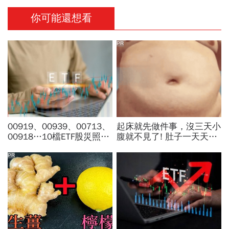
你可能還想看
PR
00919、00939、00713、
起床就先做件事，沒三天小
00918…10檔ETF股災照
腹就不見了! 肚子一天天變
賺，它報酬逼7%！拆解成
小！
分股原來一堆「金」，老手
PR
教怎麼買安心