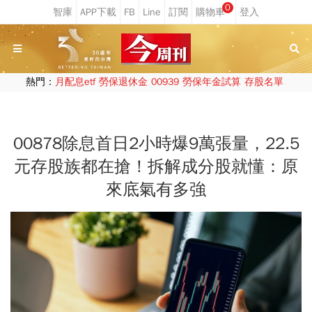
0
熱門：
月配息etf
勞保退休金
00939
勞保年金試算
存股名單
00878除息首日2小時爆9萬張量，22.5
元存股族都在搶！拆解成分股就懂：原
來底氣有多強