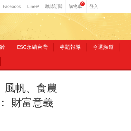
0
齡
ESG永續台灣
專題報導
今選頻道
、風帆、食農
： 財富意義