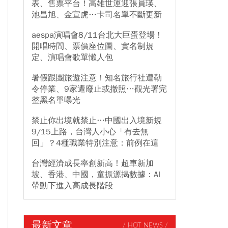
表、售票平台！高雄世運迎張員瑛、
池昌旭、金宣虎…卡司名單不斷更新
aespa演唱會8/11台北大巨蛋登場！
開唱時間、票價座位圖、實名制規
定、演唱會歌單懶人包
暑假跟團旅遊注意！知名旅行社遭勒
令停業、9家遭廢止或撤照…觀光署完
整黑名單曝光
禁止你出境就禁止…中國出入境新規
9/15上路，台灣人小心「有去無
回」？4種職業特別注意：前例在這
台灣經濟成長率創新高！超車新加
坡、香港、中國，童振源揭數據：AI
帶動下進入高成長階段
最新文章
/ HOT NEWS /