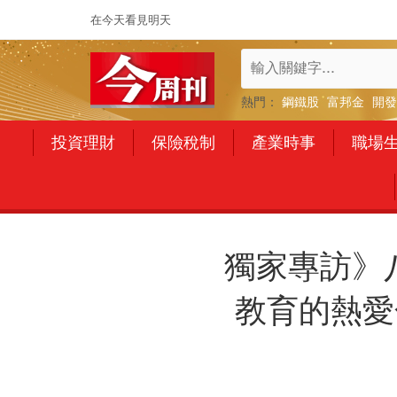
在今天看見明天
熱門：
鋼鐵股
富邦金
開發
投資理財
保險稅制
產業時事
職場
獨家專訪》
教育的熱愛