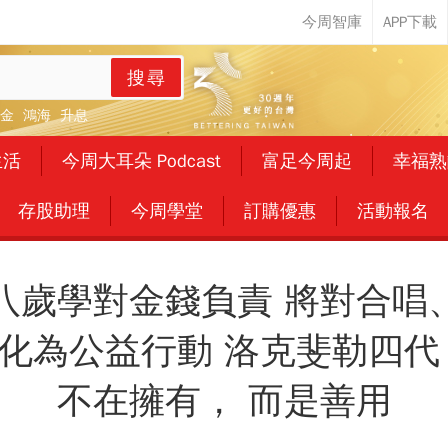
搜尋
金
鴻海
升息
生活
今周大耳朵 Podcast
富足今周起
幸福熟
存股助理
今周學堂
訂購優惠
活動報名
八歲學對金錢負責 將對合唱
化為公益行動 洛克斐勒四代
不在擁有， 而是善用