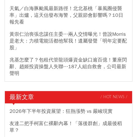
天氣／白海豚颱風最新路徑！北北基桃「暴風圈侵襲
率」出爐，這天估發布海警，父親節會影響嗎？10日
報先看
黃崇仁治喪張忠謀任主委…兩人交情曝光！曾說Morris
是老大：力積電能活都他幫我！遺屬發聲「明年定要配
股」
兆基怎麼了？包租代管龍頭爆資金缺口逾百億！董座閃
辭、趙姬投資操盤人失聯…187人組自救會，公司最新
聲明
最新文章
/ HOT NEWS /
2026年下半年投資展望：狂熱漲勢 vs 嚴峻現實
友達二把手柯富仁裸辭內幕！「落後群創」成最後稻
草？