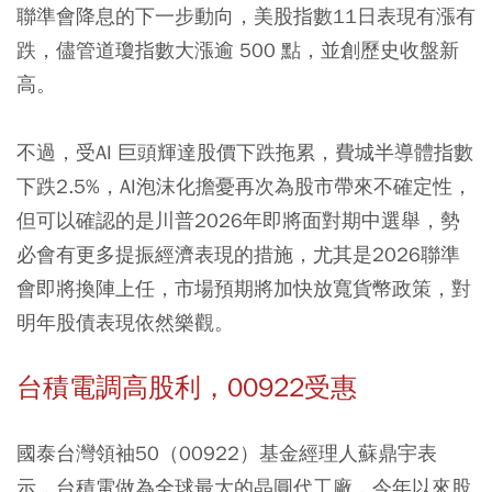
聯準會降息的下一步動向，美股指數11日表現有漲有
跌，儘管道瓊指數大漲逾 500 點，並創歷史收盤新
高。
不過，受AI 巨頭輝達股價下跌拖累，費城半導體指數
下跌2.5%，AI泡沫化擔憂再次為股市帶來不確定性，
但可以確認的是川普2026年即將面對期中選舉，勢
必會有更多提振經濟表現的措施，尤其是2026聯準
會即將換陣上任，市場預期將加快放寬貨幣政策，對
明年股債表現依然樂觀。
台積電調高股利，00922受惠
國泰台灣領袖50（00922）基金經理人蘇鼎宇表
示，台積電做為全球最大的晶圓代工廠，今年以來股