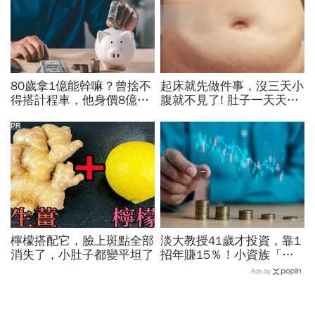
80歲拿1億能幹嘛？曾捨不
起床就先做件事，沒三天小
得搭計程車，他身價8億後
腹就不見了! 肚子一天天變
醒悟「40~60歲是花錢黃金
小！
期」：這3件事花錢別手軟
PR
檸檬搭配它，臉上斑點全部
淡大教授41歲才投資，靠1
消失了，小肚子都變平坦了
招年賺15％！小資族「勝
率最高」ETF配置法公開：
Ads by
0050搭配這1種「越簡單越
好賺」