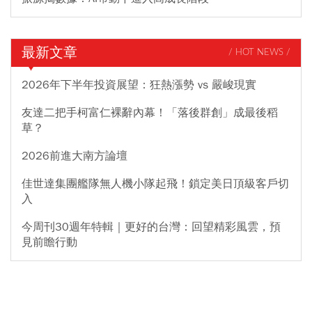
最新文章
/ HOT NEWS /
2026年下半年投資展望：狂熱漲勢 vs 嚴峻現實
友達二把手柯富仁裸辭內幕！「落後群創」成最後稻
草？
2026前進大南方論壇
佳世達集團艦隊無人機小隊起飛！鎖定美日頂級客戶切
入
今周刊30週年特輯｜更好的台灣：回望精彩風雲，預
見前瞻行動