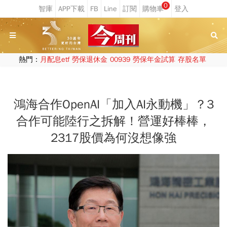
0
熱門：
月配息etf
勞保退休金
00939
勞保年金試算
存股名單
鴻海合作OpenAI「加入AI永動機」？3
合作可能陸行之拆解！營運好棒棒，
2317股價為何沒想像強