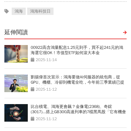
鴻海
鴻海科技日
延伸閱讀
00922高含鴻量配息1.25元到手，買不起241元的鴻
海選它很OK！市值型ETF如何滾大本金
2025-11-14
劉揚偉首次宣示：鴻海要做AI伺服器的統包商，從
GPU、機櫃、冷卻到機電全吃，今年前三季業績已提
前突破兆元！
2025-11-12
比台積電、鴻海更會飆？金像電(2368)、奇鋐
(3017)...搭上GB300高速列車的7檔黑馬股「它有機會
再漲300元」
2025-11-12