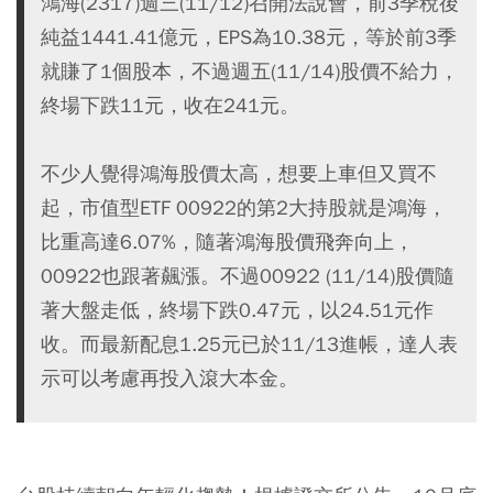
鴻海(2317)週三(11/12)召開法說會，前3季稅後
純益1441.41億元，EPS為10.38元，等於前3季
就賺了1個股本，不過週五(11/14)股價不給力，
終場下跌11元，收在241元。
不少人覺得鴻海股價太高，想要上車但又買不
起，市值型ETF 00922的第2大持股就是鴻海，
比重高達6.07%，隨著鴻海股價飛奔向上，
00922也跟著飆漲。不過00922 (11/14)股價隨
著大盤走低，終場下跌0.47元，以24.51元作
收。而最新配息1.25元已於11/13進帳，達人表
示可以考慮再投入滾大本金。