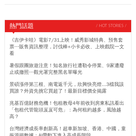
熱門話題
/ HOT STORIES /
《吉伊卡哇》電影7/31上映！威秀影城特典、預售套
票…販售資訊整理，討伐棒+小卡必收、上映戲院一文
看
暑假跟團旅遊注意！知名旅行社遭勒令停業、9家遭廢
止或撤照…觀光署完整黑名單曝光
景碩漲停第三根、南電返千元，欣興快亮燈...3檔我該
買誰？外資先挑它買超了！最新目標價全揭露
兆基百億財務危機！包租教母4年前收到房東私訊看出
「包租代管龍頭岌岌可危」：為何租約越多，風險越
高？
台灣經濟成長率創新高！超車新加坡、香港、中國，童
振源揭數據：AI帶動下進入高成長階段