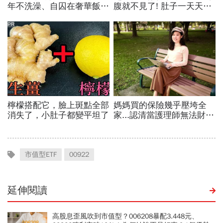
市值型ETF
00922
延伸閱讀
高股息歪風吹到市值型？006208暴配3.448元、