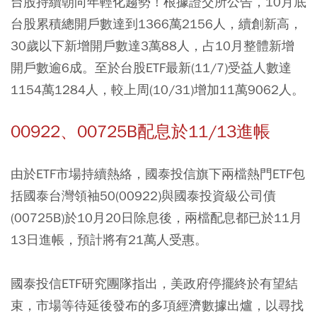
台股持續朝向年輕化趨勢！根據證交所公告，10月底
台股累積總開戶數達到1366萬2156人，續創新高，
30歲以下新增開戶數達3萬88人，占10月整體新增
開戶數逾6成。至於台股ETF最新(11/7)受益人數達
1154萬1284人，較上周(10/31)增加11萬9062人。
00922、00725B配息於11/13進帳
由於ETF市場持續熱絡，國泰投信旗下兩檔熱門ETF包
括國泰台灣領袖50(00922)與國泰投資級公司債
(00725B)於10月20日除息後，兩檔配息都已於11月
13日進帳，預計將有21萬人受惠。
國泰投信ETF研究團隊指出，美政府停擺終於有望結
束，市場等待延後發布的多項經濟數據出爐，以尋找