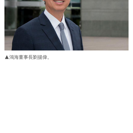
▲鴻海董事長劉揚偉。