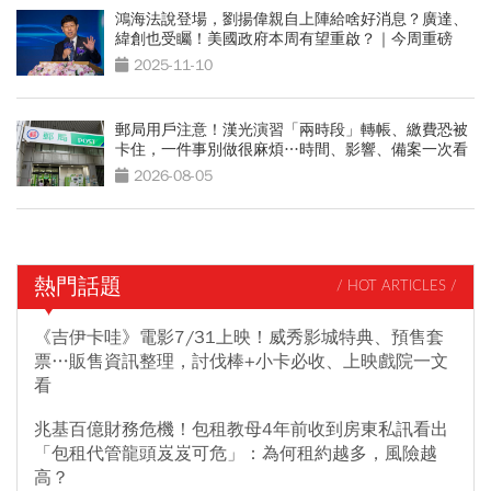
鴻海法說登場，劉揚偉親自上陣給啥好消息？廣達、
緯創也受矚！美國政府本周有望重啟？｜今周重磅
2025-11-10
郵局用戶注意！漢光演習「兩時段」轉帳、繳費恐被
卡住，一件事別做很麻煩…時間、影響、備案一次看
2026-08-05
熱門話題
/ HOT ARTICLES /
《吉伊卡哇》電影7/31上映！威秀影城特典、預售套
票…販售資訊整理，討伐棒+小卡必收、上映戲院一文
看
兆基百億財務危機！包租教母4年前收到房東私訊看出
「包租代管龍頭岌岌可危」：為何租約越多，風險越
高？