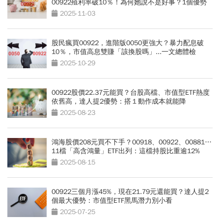
00922殖利率破10％！為何她說不是好事？1個優勢
沒了
2025-11-03
股民瘋買00922，進階版0050更強大？暴力配息破
10％，市值高息雙賺「該換股嗎」...一文總體檢
2025-10-29
00922股價22.37元能買？台股高檔、市值型ETF熱度
依舊高，達人提2優勢：搭１動作成本就能降
2025-08-23
鴻海股價208元買不下手？00918、00922、00881…
11檔「高含鴻量」ETF出列：這檔持股比重逾12%
2025-08-15
00922三個月漲45%，現在21.79元還能買？達人提2
個最大優勢：市值型ETF黑馬潛力別小看
2025-07-25