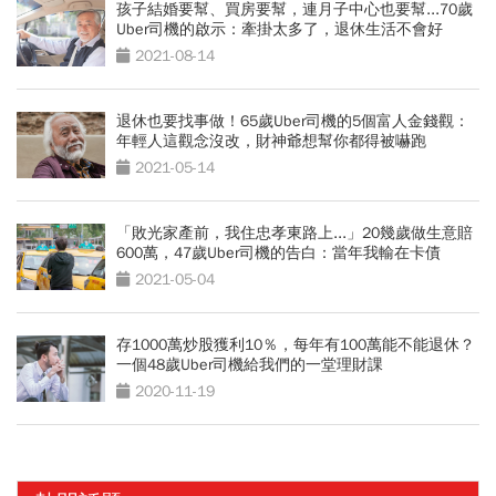
孩子結婚要幫、買房要幫，連月子中心也要幫...70歲
Uber司機的啟示：牽掛太多了，退休生活不會好
2021-08-14
退休也要找事做！65歲Uber司機的5個富人金錢觀：
年輕人這觀念沒改，財神爺想幫你都得被嚇跑
2021-05-14
「敗光家產前，我住忠孝東路上...」20幾歲做生意賠
600萬，47歲Uber司機的告白：當年我輸在卡債
2021-05-04
存1000萬炒股獲利10％，每年有100萬能不能退休？
一個48歲Uber司機給我們的一堂理財課
2020-11-19