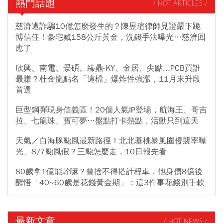
熱門話題
/ HOT ARTICLES /
慈濟遭詐騙10億怎麼發生的？陳昱瑄律師見證嚴下跪
博信任！豪宅藏158公斤黃金，洗錢手法曝光…慈濟回
應了
欣興、南電、景碩、臻鼎-KY、金居、尖點...PCB買誰
最賺？杜金龍點名「這檔」爆炸性強漲，11月末升段
首選
巨型鋼彈現身信義區！20個人氣IP登場，航海王、哥吉
拉、七龍珠、寶可夢…盤點打卡熱點，活動只到這天
天氣／白海豚颱風最新路徑！北北基桃暴風圈侵襲率曝
光、8/7颱風假？三颱怎麼走，10日報先看
80歲拿1億能幹嘛？曾捨不得搭計程車，他身價8億後
醒悟「40~60歲是花錢黃金期」：這3件事花錢別手軟
最新文章
/ HOT NEWS /