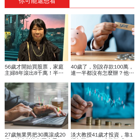
你可能還想看
56歲才開始買股票，家庭
40歲了，別說存款100萬，
主婦8年滾出8千萬！半年
連一半都沒有怎麼辦？他5
暴賺5成、卻在股災「輝達
年從零存到500萬：「無痛
殺在最低點」...她靠3個心
存錢法」脫離月光族
法翻身
27歲無業男把30萬滾成20
淡大教授41歲才投資，靠1