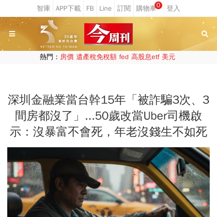
0
熱門：
房價
遺產稅免稅額
fed
高股息etf
美元
深圳金融業當台幹15年「被詐騙3次、3
間房都沒了」...50歲改當Uber司機啟
示：沒暴富不會死，年老沒錢生不如死