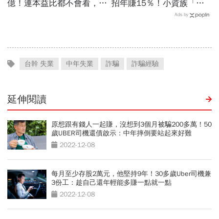
億！連本益比都不會看，氣
招年賺15％！小資族「勝
死一堆金融專家…財產5年
率最高」ETF配置法公開：
Ads by
翻1萬倍的秘訣「年輕又
0050搭配這1種「越簡單越
窮」
好賺」
台幹 失業
中年失業
詐騙
詐騙經驗
延伸閱讀
原想跟有錢人一起賺，沒想到3個月被騙200多萬！50
歲UBER司機還債啟示：中年摔倒要站起來好難
2022-12-08
每月至少存股2萬元，他堅持9年！30多歲Uber司機兼
3份工：趁自己還年輕能多賺一點就一點
2022-12-08