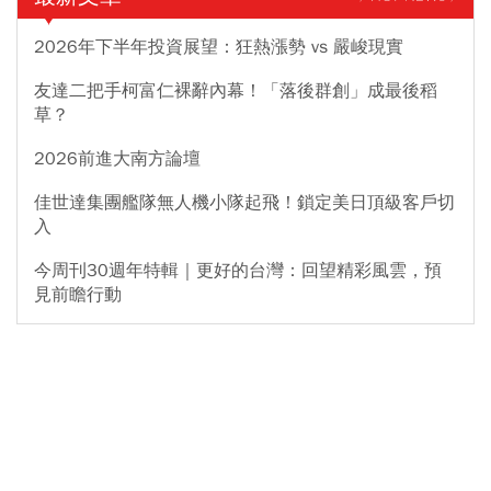
2026年下半年投資展望：狂熱漲勢 vs 嚴峻現實
友達二把手柯富仁裸辭內幕！「落後群創」成最後稻
草？
2026前進大南方論壇
佳世達集團艦隊無人機小隊起飛！鎖定美日頂級客戶切
入
今周刊30週年特輯｜更好的台灣：回望精彩風雲，預
見前瞻行動